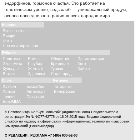
эндорфинов, гормонов счастья. Это работает на
генетическом уровне, ведь хлеб — универсальный продукт,
основа повседневного рациона всех народов мира.
Новости
Все новости
В мире
Фото
Новости партнеров
Рубрики
Политика
В кино
Общество
Происшествия
Экономика
Шоубиз
Криминал
Авто
Культура
Желтый
Туризм
Хайтек
В театр
Здоровье
Сад-огород
Спорт
Регионы
Футбол
Баскетбол
Татарстан
Хоккей
Автоспорт
Белоруссия
Теннис
Фристайл
Бокс/ММА
© Сетевое издание "Суть событий" (argumentiru.com) Свидетельство о
регистрации Эл № ФС77-62778 от 18.08.2015 года. Выдано Федеральной
службой по надзору в сфере связи, информационных технологий и массовых
коммуникаций (Роскомнадзор).
О РЕДАКЦИИ
,
РЕКЛАМА
+7 (495) 638-52-63