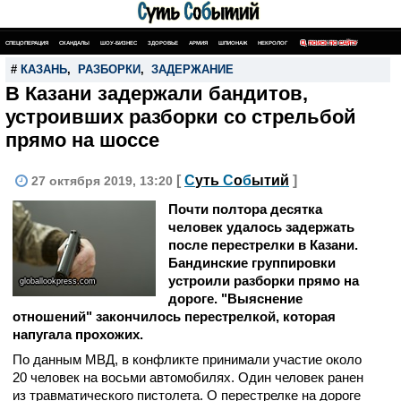
СПЕЦОПЕРАЦИЯ
СКАНДАЛЫ
ШОУ-БИЗНЕС
ЗДОРОВЬЕ
АРМИЯ
ШПИОНАЖ
НЕКРОЛОГ
ПОИСК ПО САЙТУ
#
КАЗАНЬ
,
РАЗБОРКИ
,
ЗАДЕРЖАНИЕ
В Казани задержали бандитов,
устроивших разборки со стрельбой
прямо на шоссе
[
С
уть
С
о
б
ытий
]
27 октября 2019, 13:20
Почти полтора десятка
человек удалось задержать
после перестрелки в Казани.
Бандинские группировки
устроили разборки прямо на
globallookpress.com
дороге. "Выяснение
отношений" закончилось перестрелкой, которая
напугала прохожих.
По данным МВД, в конфликте принимали участие около
20 человек на восьми автомобилях. Один человек ранен
из травматического пистолета. О перестрелке на дороге