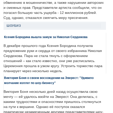
обвинению в мошенничестве, а также нарушении авторских
и смежных прав. Представители артиста сообщили, что он
погасил большую часть ущерба - 12 миллионов рублей.
Суд, однако, отказался смягчить меру пресечения.
ШОУБИЗ
Ксения Бородина вышла замуж за Николая Сердюкова
В декабре прошлого года Ксения Бородина получила
предложение руки и сердца от своего избранника Николая
Сердюкова. Пара не стала тянуть с оформлением
отношений – как стало известно, они уже расписались.
Церемония прошла в узком кругу. Устроить торжество пара
планирует через несколько недель.
Виктория Боня о своем восхождении на Эверест: "Удивило
молчание коллег по шоу-бизнесу"
Виктория Боня несколько дней назад осуществила свою
мечту — ей удалось взойти на Эверест. Она делилась, с
какими трудностями и опасностями пришлось столкнуться
на пути к вершине. Однако её поступок оказался
практически незамеченным другими представителями шоу-