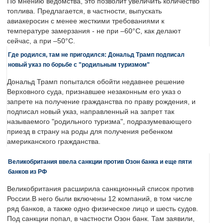
По мнению ведомства, это позволит увеличить количество
топлива. Предлагается, в частности, выпускать
авиакеросин с менее жесткими требованиями к
температуре замерзания - не при –60°C, как делают
сейчас, а при –50°C.
Где родился, там не пригодился: Дональд Трамп подписал
новый указ по борьбе с "родильным туризмом"
Дональд Трамп попытался обойти недавнее решение
Верховного суда, признавшее незаконным его указ о
запрете на получение гражданства по праву рождения, и
подписал новый указ, направленный на запрет так
называемого "родильного туризма", подразумевающего
приезд в страну на роды для получения ребенком
американского гражданства.
Великобритания ввела санкции против Озон банка и еще пяти
банков из РФ
Великобритания расширила санкционный список против
России.В него были включены 12 компаний, в том числе
ряд банков, а также одно физическое лицо и шесть судов.
Под санкции попал, в частности Озон банк. Там заявили,