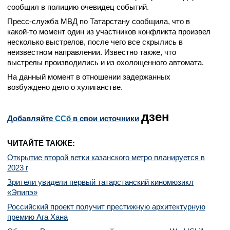
сообщил в полицию очевидец событий.
Пресс-служба МВД по Татарстану сообщила, что в
какой-то момент один из участников конфликта произвел
несколько выстрелов, после чего все скрылись в
неизвестном направлении. Известно также, что
выстрелы производились и из охолощенного автомата.
На данный момент в отношении задержанных
возбуждено дело о хулиганстве.
дзен
Добавляйте
CСб
в свои источники
ЧИТАЙТЕ ТАКЖЕ:
Открытие второй ветки казанского метро планируется в
2023 г
Зрители увидели первый татарстанский киномюзикл
«Эпипэ»
Российский проект получит престижную архитектурную
премию Ага Хана