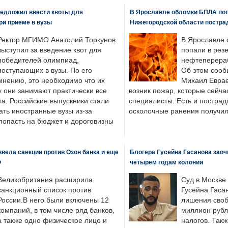
едложил ввести квоты для
В Ярославле обломки БПЛА поп
ри приеме в вузы
Нижегородской области постра
Ректор МГИМО Анатолий Торкунов
В Ярославле 
выступил за введение квот для
попали в рез
победителей олимпиад,
нефтеперера
поступающих в вузы. По его
Об этом сооб
мнению, это необходимо что их
Михаил Еврае
у они занимают практически все
возник пожар, которые сейча
а. Российские выпускники стали
специалисты. Есть и пострад
ать иностранные вузы из-за
осколочные ранения получил
попасть на бюджет и дороговизны
вела санкции против Озон банка и еще
Блогера Гусейна Гасанова заоч
Ф
четырем годам колонии
Великобритания расширила
Суд в Москве
санкционный список против
Гусейна Гаса
России.В него были включены 12
лишения своб
компаний, в том числе ряд банков,
миллион рубл
а также одно физическое лицо и
налогов. Так