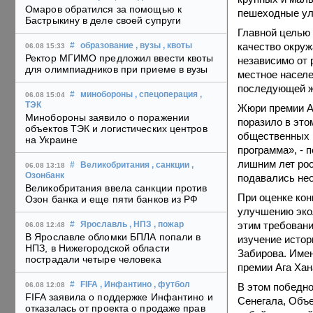
Омаров обратился за помощью к
пешеходные ули
Бастрыкину в деле своей супруги
Главной целью 
качество окруж
#
образование
, вузы
, квоты
06.08 15:33
Ректор МГИМО предложил ввести квоты
независимо от 
для олимпиадников при приеме в вузы
местное населе
последующей ж
#
минобороны
, спецоперация
,
06.08 15:04
ТЭК
Жюри премии Аг
Минобороны заявило о поражении
поразило в это
объектов ТЭК и логистических центров
общественных п
на Украине
программа», - 
лишним лет рос
#
Великобритания
, санкции
,
06.08 13:18
Озонбанк
подавались нео
Великобритания ввела санкции против
При оценке кон
Озон банка и еще пяти банков из РФ
улучшению экол
этим требовани
#
Ярославль
, НПЗ
, пожар
06.08 12:48
В Ярославле обломки БПЛА попали в
изучение истор
НПЗ, в Нижегородской области
Забирова. Имен
пострадали четыре человека
премии Ага Хан
#
FIFA
, Инфантино
, футбол
В этом победно
06.08 12:08
FIFA заявила о поддержке Инфантино и
Сенегала, Объ
отказалась от проекта о продаже прав