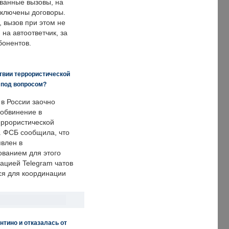
ванные вызовы, на
аключены договоры.
, вызов при этом не
на автоответчик, за
бонентов.
твии террористической
 под вопросом?
 в России заочно
обвинение в
еррористической
. ФСБ сообщила, что
явлен в
ванием для этого
ацией Telegram чатов
ся для координации
нтино и отказалась от