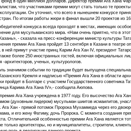
 фонд в один миллион долларов. Директор премии Ага Хана Фа
листам, что участниками премии могут стать только те проект
эксплуатации. Он уточнил, что всего в нынешнем конкурсе приня
 стран. По итогам работы жюри в финал вышли 20 проектов из 16
бедителей конкурса всегда проходят в местах, имеющих особое
чение для мусульманского мира. «Нам очень приятно, что в этот
азань», - сказала на пресс-конференции министр культуры Тат
ения премии Ага Хана пройдет 13 сентября в Казани в театре о
в ней примут участие принц Карим Ага Хан IV, президент Татар
также более 250 иностранных гостей, включая официальных ли
я -архитекторов, ученых, культурологов.
оль значимом событии по традиции будет выпущена специальна
азанского Кремля и надписью «Премия Ага Хана в области архи
и пройдет в Болгаре с участием Государственного советника Т
нца Карима Ага Хана IV»,- сообщила Аюпова.
премия Ага Хана учреждена в 1977 году. Его высочество Ага Хан
мом (духовным лидером) мусульман шиитов исмаилитов, унасл
т. Ага Хан - прямой потомок Пророка Мухаммеда через его двоюр
мама, и его жену Фатиму, дочь Пророка. С момента создания пр
кта. Отличительной особенностью премии Ага Хана является тот
е только архитекторы, но и муниципалитеты, строители, клиент
ую роль в реализации данного проекта.