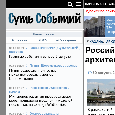
КАРТИНА ДНЯ
СПЕ
ПОИСК ПО САЙТ
Мино
пора
ТЭК и
центр
Наши ленты:
#Главная
#ВСЯ
#Скандалы
#
КАЗАНЬ
,
АРХИ
Россий
#
Главныеновости
, Сутьсобытий
,
06.08 18:33
6августа
Главные события к вечеру 6 августа
архите
#
Путин
, Шереметьево
, аэропорт
06.08 18:25
Путин разрешил полностью
30 августа 2
приватизировать аэропорт
Шереметьево
#
Решетников
, Wildberries
,
06.08 17:27
налоги
Минэкономразвития прорабатывает
меры поддержки предпринимателей
Фото: Комитет по тури
после атак на склады Wildberries
В рамках этой 
#
Омаров
, скандалы
крупных и малы
06.08 16:27