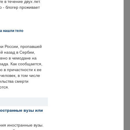
е в течение двух лет.
 - блогер проживает
а нашли тело
ки России, пропавшей
й назад в Сербии,
ено в чемодане на
рада. Как сообщается,
ю в причастности к ее
человек, в том числе
ельства смерти
ются.
ностранные вузы или
ния иностранные вузы.