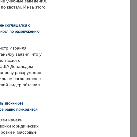
кие учебные заведения.
по квотам. Из-за этого
 не соглашался с
мира" по разоружению
истр Израиля
аньяху заявил, что у
ногласия с
 США Дональдом
опросу разоружения
иль не соглашался с
ский лидер объявил
ь звонки без
все равно приходится
язи начали
звонки юридических
ировки и массовые