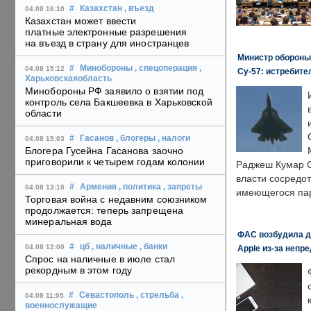
#
Казахстан
, въезд
04.08 16:10
Казахстан может ввести
платные электронные разрешения
на въезд в страну для иностранцев
Министр обороны
#
Минобороны
, спецоперация
,
04.08 15:12
Су-57: истребите
Харьковскаяобласть
Минобороны РФ заявило о взятии под
контроль села Бакшеевка в Харьковской
области
#
Гасанов
, блогеры
, налоги
04.08 15:03
Блогера Гусейна Гасанова заочно
приговорили к четырем годам колонии
Раджеш Кумар С
власти сосредо
#
Армения
, политика
, запреты
04.08 13:10
имеющегося пар
Торговая война с недавним союзником
продолжается: теперь запрещена
минеральная вода
ФАС возбудила д
#
цб
, наличные
, банки
04.08 12:00
Apple из-за непр
Спрос на наличные в июле стал
рекордным в этом году
#
Севастополь
, стрельба
,
04.08 11:05
военнослужащие