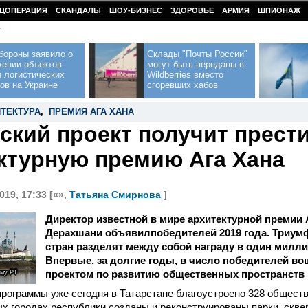
ЦОПЕРАЦИЯ
СКАНДАЛЫ
ШОУ-БИЗНЕС
ЗДОРОВЬЕ
АРМИЯ
ШПИОНАЖ
У
бороны заявило о
Склады "Почты России"
жении объектов
могут быть переданы в
 логистических
Wildberries вместо
ов на Украине
сгоревших хабов
ТЕКТУРА
,
ПРЕМИЯ АГА ХАНА
ский проект получит прес
ктурную премию Ага Хана
019, 17:33 [«»,
Татьяна Смирнова
]
Д
иректор известной в
мире архитектурной премии 
Дерахшани объявил
победителей 2019 года. Триум
стран разделят между собой награду в один милл
Впервые, за долгие годы, в число победителей во
проектом по развитию общественных пространств в
зму РТ
программы уже сегодня в Татарстане благоустроено 328 общест
х городах республики созданы и реконструированы парки, скве