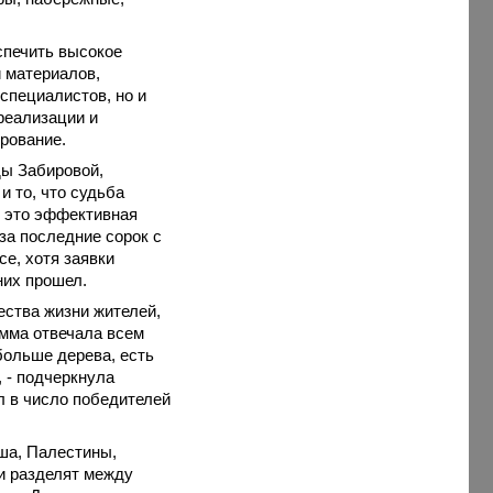
спечить высокое
 материалов,
специалистов, но и
 реализации и
рование.
ды Забировой,
и то, что судьба
о это эффективная
за последние сорок с
се, хотя заявки
них прошел.
ства жизни жителей,
амма отвечала всем
больше дерева, есть
, - подчеркнула
ел в число победителей
еша, Палестины,
и разделят между