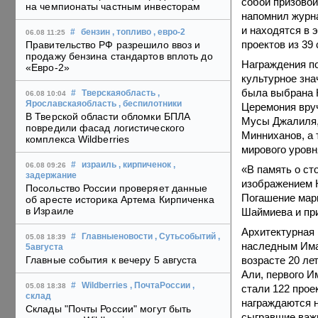
собой призовой
на чемпионаты частным инвесторам
напомнил журна
и находятся в 
#
бензин
, топливо
, евро-2
06.08 11:25
проектов из 39
Правительство РФ разрешило ввоз и
продажу бензина стандартов вплоть до
Награждения по
«Евро-2»
культурное зна
была выбрана К
#
Тверскаяобласть
,
06.08 10:04
Ярославскаяобласть
, беспилотники
Церемония вруч
В Тверской области обломки БПЛА
Мусы Джалиля, 
повредили фасад логистического
Минниханов, а 
комплекса Wildberries
мирового уровн
#
израиль
, кирпиченок
,
06.08 09:26
«В память о ст
задержание
изображением К
Посольство России проверяет данные
Погашение марк
об аресте историка Артема Кирпиченка
в Израиле
Шаймиева и при
Архитектурная 
#
Главныеновости
, Сутьсобытий
,
05.08 18:39
наследным Има
5августа
возрасте 20 ле
Главные события к вечеру 5 августа
Али, первого И
#
Wildberries
, ПочтаРоссии
,
05.08 18:38
стали 122 прое
склад
награждаются н
Склады "Почты России" могут быть
сыгравшие важн