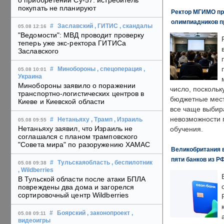
о приобретении Су-57: истребитель
покупать не планируют
Ректор МГИМО пр
олимпиадников п
#
Заславский
, ГИТИС
, скандалы
05.08 12:16
"Ведомости": МВД проводит проверку
теперь уже экс-ректора ГИТИСа
Заславского
#
Минобороны
, спецоперация
,
05.08 10:01
Украина
Минобороны заявило о поражении
число, поскольк
транспортно-логистических центров в
бюджетные мест
Киеве и Киевской области
все чаще выбир
невозможности 
#
Нетаньяху
, Трамп
, Израиль
05.08 09:55
Нетаньяху заявил, что Израиль не
обучения.
соглашался с планом трамповского
"Совета мира" по разоружению ХАМАС
Великобритания в
пяти банков из Р
#
Тульскаяобласть
, беспилотник
05.08 09:38
, Wildberries
В Тульской области после атаки БПЛА
повреждены два дома и загорелся
сортировочный центр Wildberries
#
Боярский
, законопроект
,
05.08 09:11
видеоигры