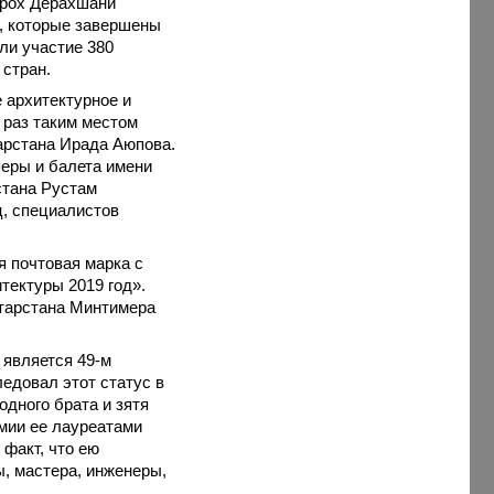
ррох Дерахшани
ы, которые завершены
ли участие 380
 стран.
 архитектурное и
 раз таким местом
арстана Ирада Аюпова.
перы и балета имени
стана Рустам
ц, специалистов
я почтовая марка с
тектуры 2019 год».
атарстана Минтимера
 является 49-м
едовал этот статус в
одного брата и зятя
емии ее лауреатами
 факт, что ею
ы, мастера, инженеры,