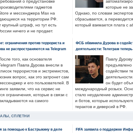
требований о предустановке
автоматизиро
производителями гаджетов
которые не з
tore и мессенджера Max на
Однако, по словам экспертов
одающиеся на территории РФ.
сбрасывается, а переводится 
 крупный штраф, но тут есть
который взимается плата с а
России ничего и не продает.
: ограничения против террориста и
ФСБ обвинила Дурова в содейс
ва не распространяются на Telegram
деятельности: Телеграм теперь
После того, как основателя
Павлу Дурову
Telegram Павла Дурова внесли в
предъявлено 
список террористов и экстремистов,
содействии т
возник вопрос, как это затронет сам
деятельности
мессенджер и его пользователей. В
он будет объ
нге заявили, что на сервис не
международный розыск. Осно
я ограничения, которые в связи с
стало неудаление администр
накладываются на самого
и ботов, которые используют
терактов и диверсий в РФ.
ДАЛЫ, СПЛЕТНИ
я за помощью к Бастрыкину в деле
FIFA заявила о поддержке Инфа