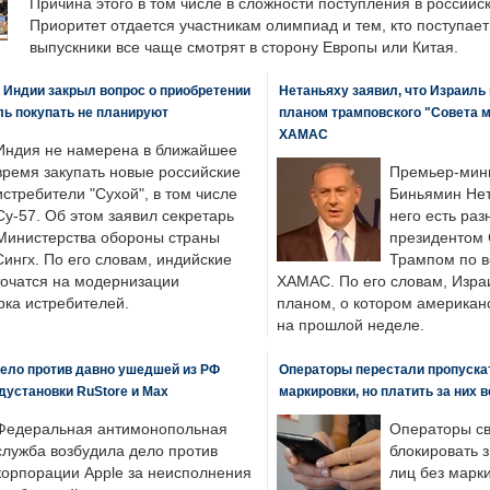
Причина этого в том числе в сложности поступления в российс
Приоритет отдается участникам олимпиад и тем, кто поступает 
выпускники все чаще смотрят в сторону Европы или Китая.
 Индии закрыл вопрос о приобретении
Нетаньяху заявил, что Израиль
ль покупать не планируют
планом трамповского "Совета 
ХАМАС
Индия не намерена в ближайшее
время закупать новые российские
Премьер-мин
истребители "Сухой", в том числе
Биньямин Нет
Су-57. Об этом заявил секретарь
него есть раз
Министерства обороны страны
президентом
ингх. По его словам, индийские
Трампом по в
точатся на модернизации
ХАМАС. По его словам, Изра
ка истребителей.
планом, о котором американ
на прошлой неделе.
ело против давно ушедшей из РФ
Операторы перестали пропускат
едустановки RuStore и Max
маркировки, но платить за них 
Федеральная антимонопольная
Операторы св
служба возбудила дело против
блокировать 
корпорации Apple за неисполнения
лиц без марк