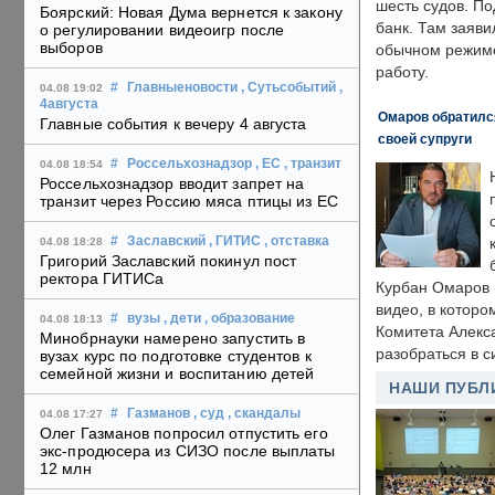
шесть судов. По
Боярский: Новая Дума вернется к закону
банк. Там заяви
о регулировании видеоигр после
выборов
обычном режиме
работу.
#
Главныеновости
, Сутьсобытий
,
04.08 19:02
4августа
Омаров обратилс
Главные события к вечеру 4 августа
своей супруги
#
Россельхознадзор
, ЕС
, транзит
04.08 18:54
Россельхознадзор вводит запрет на
транзит через Россию мяса птицы из ЕС
#
Заславский
, ГИТИС
, отставка
04.08 18:28
Григорий Заславский покинул пост
ректора ГИТИСа
Курбан Омаров в
видео, в которо
#
вузы
, дети
, образование
04.08 18:13
Комитета Алекс
Минобрнауки намерено запустить в
разобраться в с
вузах курс по подготовке студентов к
семейной жизни и воспитанию детей
НАШИ ПУБЛ
#
Газманов
, суд
, скандалы
04.08 17:27
Олег Газманов попросил отпустить его
экс-продюсера из СИЗО после выплаты
12 млн