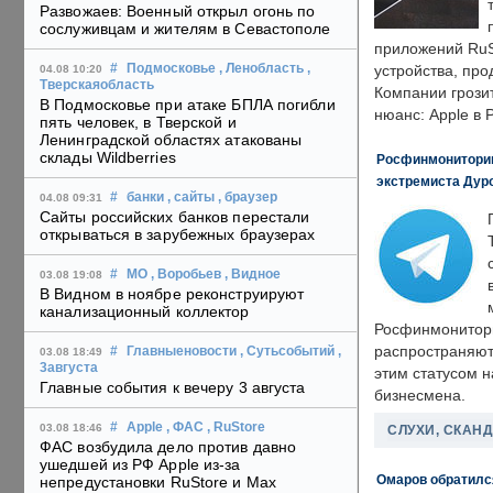
Развожаев: Военный открыл огонь по
сослуживцам и жителям в Севастополе
приложений RuS
#
Подмосковье
, Ленобласть
,
устройства, пр
04.08 10:20
Тверскаяобласть
Компании грозит
В Подмосковье при атаке БПЛА погибли
нюанс: Apple в 
пять человек, в Тверской и
Ленинградской областях атакованы
склады Wildberries
Росфинмониторинг
экстремиста Дуро
#
банки
, сайты
, браузер
04.08 09:31
Сайты российских банков перестали
открываться в зарубежных браузерах
#
МО
, Воробьев
, Видное
03.08 19:08
В Видном в ноябре реконструируют
канализационный коллектор
Росфинмонитори
распространяютс
#
Главныеновости
, Сутьсобытий
,
03.08 18:49
3августа
этим статусом 
Главные события к вечеру 3 августа
бизнесмена.
#
Apple
, ФАС
, RuStore
03.08 18:46
СЛУХИ, СКАН
ФАС возбудила дело против давно
ушедшей из РФ Apple из-за
Омаров обратилс
непредустановки RuStore и Max