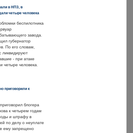
али в НПЗ, в
дали четыре человека
обломки беспилотника
ервуар
батывающего завода.
щил губернатор
в. По его словам,
с ликвидируют
авшие - при атаке
и четыре человека.
но приговорили к
 приговорил блогера
нова к четырем годам
оды и штрафу в
ей по делу о неуплате
же ему запрещено