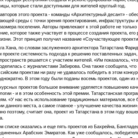
цы, которые стали доступными для жителей круглый год.
авторов этого проекта - команды «Архитектурный десант» - обе
ающей среды с точки зрения проектирования, инфраструктуры и
размера поселения. Авторы привлекают к этой работе не только 
ние, которое также участвует в процессе создания проекта, его
изни. Этот принцип получил название «Соучаствующее проекти
а Хана, по словам заслуженного архитектора Татарстана Фари
м проекте системность подхода к решению поставленных задач, 
ространств решается с участием жителей. «Им показалось, чт
поделилась с журналистами Забирова. Она также сообщила, что 
сийским проектам ни разу не удавалось победить в этом конкур
днократно. В этом году были поданы восемь проектов, один из 
курсных проектов большое внимание уделяется повышению каче
огии - и в этом особенность этой премии. Татарстанская прогр
ям. «У нас есть использование традиционных материалов, все 
ии данного места, а самое главное - улучшение качества жизни»
но поэтому, считает она, проект из Татарстана в этом году вош
а.
м списке оказались и еще пять проектов из Бахрейна, Банглад
единенных Арабских Эмиратов. Как уже сообщалось, победител