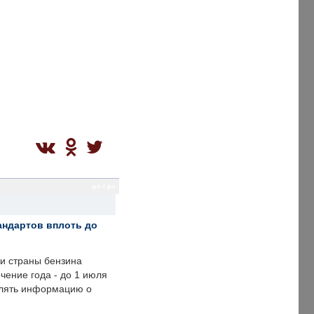
po / po
андартов вплоть до
ии страны бензина
ечение года - до 1 июля
влять информацию о