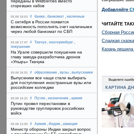
переданы в Wildberries вместо
сгоревших хабов
Добавляйте
C
#
банки
, банкомат
, наличные
05.08 18:03
С октября в России появится
ЧИТАЙТЕ ТАК
возможность пополнять счет наличными
через любой банкомат по СБП
Сборная России
Сладкая сказка
#
Ткачук
, екатеринбург
,
05.08 17:07
покушение
Казань решила
На Урале совершили покушение на
главу завода-разработчика дронов
«Упырь» Ткачука
#
образование
, вузы
, выпускники
05.08 16:51
Выпускники все чаще стали выбирать
15
Выделите ошибк
для поступления иностранные вузы или
российские колледжи
КАРТИНА Д
#
Путин
, назначение
, армия
05.08 16:21
Путин провел перестановки в
руководстве группировок российских
войск
#
Армия
, Индия
, авиация
05.08 13:55
Министр обороны Индии закрыл вопрос