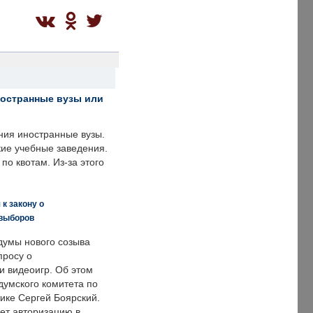
ностранные вузы или
ния иностранные вузы.
кие учебные заведения.
по квотам. Из-за этого
к закону о
 выборов
думы нового созыва
просу о
и видеоигр. Об этом
думского комитета по
ке Сергей Боярский.
ет авторизацию в