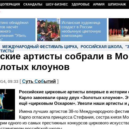
ЦОПЕРАЦИЯ
СКАНДАЛЫ
ШОУ-БИЗНЕС
ЗДОРОВЬЕ
АРМИЯ
ШПИОНАЖ
У
нтино обнадёжил
Испанская художница
тов насчёт
создаст в России
ожного
необычную цветочную
олжения "Убить
композицию
а"
,
МЕЖДУНАРОДНЫЙ ФЕСТИВАЛЬ ЦИРКА
,
РОССИЙСКАЯ ШКОЛА
,
"
РТИСТЫ
ские артисты собрали в Мо
олотых клоунов
[
С
уть
С
о
б
ытий
]
014, 09:33
Российские цирковые артисты впервые в истории 
Карло завоевали сразу двух «Золотых клоунов». Э
ещё «цирковым Оскаром». Увезли наши артисты и 
Имена лучших артистов 38-го Международного фестив
Карло огласила принцесса Стефания, сестра князя Мон
рии одного из самых престижных конкурсов циркового искусств
дставителям российской школы.