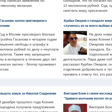
ктор написал заявление об
сообщили, что он погасил бо
бственному желанию.
12 миллионов рублей. Суд, о
смягчить меру пресечения.
Гасанова заочно приговорили к
Курбан Омаров о скандале вокр
олонии
случилось из-за моего выбора 
Суд в Москве приговорил блогера
На днях нова
Гусейна Гасанова к четырем годам
мужа Ксении 
лишения свободы и штрафу в
Омарова оказ
миллион рублей по делу о неуплате
скандала. Ее
налогов. Также ему запрещено
подпольной к
ты в интернете в течение двух лет.
деятельности. Пара даже поб
ынесен заочно - блогер проживает
рассказал Курбан Омаров, о
оссии.
отделение добровольно и т
призвать к ответу тех, кто ра
 вышла замуж за Николая Сердюкова
Виктория Боня о своем восхожд
"Удивило молчание коллег по ш
В декабре прошлого года Ксения
Бородина получила предложение
Виктория Бон