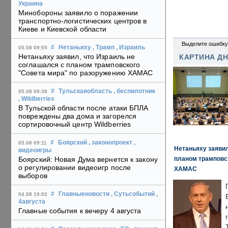
Украина
Минобороны заявило о поражении
транспортно-логистических центров в
Киеве и Киевской области
0
Выделите ошибку
#
Нетаньяху
, Трамп
, Израиль
05.08 09:55
Нетаньяху заявил, что Израиль не
КАРТИНА Д
соглашался с планом трамповского
"Совета мира" по разоружению ХАМАС
#
Тульскаяобласть
, беспилотник
05.08 09:38
, Wildberries
В Тульской области после атаки БПЛА
повреждены два дома и загорелся
сортировочный центр Wildberries
#
Боярский
, законопроект
,
05.08 09:11
Нетаньяху заявил
видеоигры
планом трамповс
Боярский: Новая Дума вернется к закону
о регулировании видеоигр после
ХАМАС
выборов
#
Главныеновости
, Сутьсобытий
,
04.08 19:02
4августа
Главные события к вечеру 4 августа