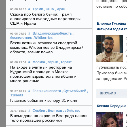
сообщалось, ре
отставке по со
#
Трамп
, США
, Иран
03.08 10:14
Сказка про белого бычка: Трамп
анонсировал очередные переговоры
США и Ирана
Блогера Гусейна 
четырем годам к
#
Владимирскаяобласть
,
03.08 09:02
беспилотник
, Wildberries
Беспилотники атаковали складской
комплекс Wildberries во Владимирской
области, возник пожар
#
Москва
, взрыв
, теракт
01.08 23:51
На входе в элитный ресторан на
публиковать пос
Кудринской площади в Москве
Приговор был в
произошел взрыв, есть погибшие и
за пределами Р
много раненых
#
Главныеновости
, Сутьсобытий
,
31.07 18:27
ШОУБИЗ
31июля
Главные события к вечеру 31 июля
Ксения Бородина
#
Сербия
, Белград
, убийство
31.07 18:19
В чемодане на окраине Белграда нашли
тело пропавшей россиянки