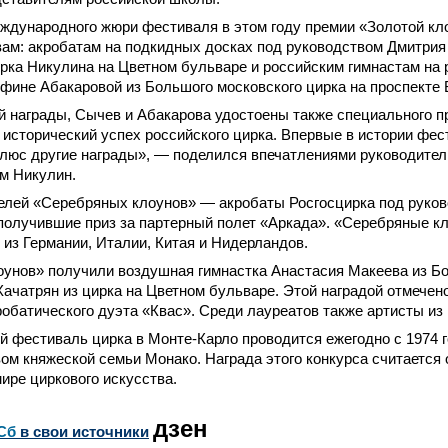
ждународного жюри фестиваля в этом году премии «Золотой к
ам: акробатам на подкидных досках под руководством Дмитрия
ирка Никулина на Цветном бульваре и российским гимнастам на
ине Абакаровой из Большого московского цирка на проспекте 
 награды, Сычев и Абакарова удостоены также специального п
 исторический успех российского цирка. Впервые в истории фе
плюс другие награды», — поделился впечатлениями руководител
м Никулин.
елей «Серебряных клоунов» — акробаты Росгосцирка под руко
получившие приз за партерный полет «Аркада». «Серебряные к
 из Германии, Италии, Китая и Нидерландов.
оунов» получили воздушная гимнастка Анастасия Макеева из Б
Хачатрян из цирка на Цветном бульваре. Этой наградой отмечен
робатического дуэта «Квас». Среди лауреатов также артисты из
фестиваль цирка в Монте-Карло проводится ежегодно с 1974 г
ом княжеской семьи Монако. Награда этого конкурса считается
ире циркового искусства.
дзен
Сб
в свои источники