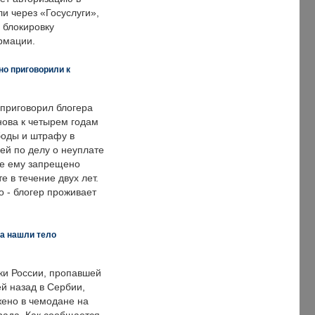
и через «Госуслуги»,
 блокировку
рмации.
но приговорили к
 приговорил блогера
нова к четырем годам
оды и штрафу в
ей по делу о неуплате
же ему запрещено
е в течение двух лет.
 - блогер проживает
а нашли тело
ки России, пропавшей
й назад в Сербии,
ено в чемодане на