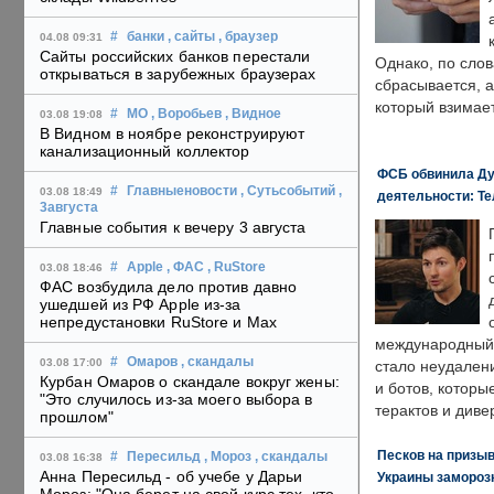
#
банки
, сайты
, браузер
04.08 09:31
Сайты российских банков перестали
Однако, по слов
открываться в зарубежных браузерах
сбрасывается, а
который взимает
#
МО
, Воробьев
, Видное
03.08 19:08
В Видном в ноябре реконструируют
канализационный коллектор
ФСБ обвинила Ду
#
Главныеновости
, Сутьсобытий
,
03.08 18:49
деятельности: Те
3августа
Главные события к вечеру 3 августа
#
Apple
, ФАС
, RuStore
03.08 18:46
ФАС возбудила дело против давно
ушедшей из РФ Apple из-за
непредустановки RuStore и Max
международный 
#
Омаров
, скандалы
03.08 17:00
стало неудален
Курбан Омаров о скандале вокруг жены:
и ботов, которы
"Это случилось из-за моего выбора в
терактов и диве
прошлом"
Песков на призыв
#
Пересильд
, Мороз
, скандалы
03.08 16:38
Анна Пересильд - об учебе у Дарьи
Украины замороз