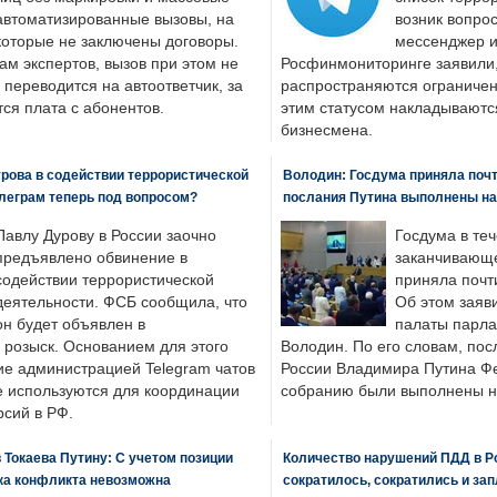
автоматизированные вызовы, на
возник вопрос
которые не заключены договоры.
мессенджер и
ам экспертов, вызов при этом не
Росфинмониторинге заявили, 
 переводится на автоответчик, за
распространяются ограничени
ся плата с абонентов.
этим статусом накладываютс
бизнесмена.
рова в содействии террористической
Володин: Госдума приняла почти
леграм теперь под вопросом?
послания Путина выполнены н
Павлу Дурову в России заочно
Госдума в теч
предъявлено обвинение в
заканчивающе
содействии террористической
приняла почти
деятельности. ФСБ сообщила, что
Об этом заяв
он будет объявлен в
палаты парла
розыск. Основанием для этого
Володин. По его словам, пос
ие администрацией Telegram чатов
России Владимира Путина Ф
е используются для координации
собранию были выполнены н
рсий в РФ.
 Токаева Путину: С учетом позиции
Количество нарушений ПДД в Р
ка конфликта невозможна
сократилось, сократились и за