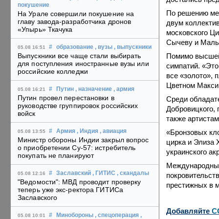
покушение
По решению ме
На Урале совершили покушение на
главу завода-разработчика дронов
двум коллектив
«Упырь» Ткачука
московского Ц
Сычеву и Мальф
#
образование
, вузы
, выпускники
05.08 16:51
Помимо высшей
Выпускники все чаще стали выбирать
для поступления иностранные вузы или
симпатий. «Это
российские колледжи
все «золото», 
Цветном Макси
#
Путин
, назначение
, армия
05.08 16:21
Путин провел перестановки в
Среди обладат
руководстве группировок российских
Добровицкого, 
войск
также артистам
«Бронзовых кл
#
Армия
, Индия
, авиация
05.08 13:55
Министр обороны Индии закрыл вопрос
цирка и Элиза 
о приобретении Су-57: истребитель
украинского ак
покупать не планируют
Международный 
#
Заславский
, ГИТИС
, скандалы
05.08 12:16
покровительств
"Ведомости": МВД проводит проверку
престижных в м
теперь уже экс-ректора ГИТИСа
Заславского
Добавляйте
C
#
Минобороны
, спецоперация
,
05.08 10:01