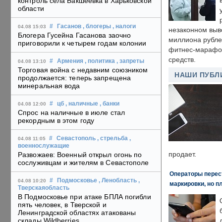
контроль села Бакшеевка в Харьковской
области
#
Гасанов
, блогеры
, налоги
04.08 15:03
незаконном выв
Блогера Гусейна Гасанова заочно
миллиона рубле
приговорили к четырем годам колонии
фитнес-марафон
средств.
#
Армения
, политика
, запреты
04.08 13:10
Торговая война с недавним союзником
НАШИ ПУБЛ
продолжается: теперь запрещена
минеральная вода
#
цб
, наличные
, банки
04.08 12:00
Спрос на наличные в июле стал
рекордным в этом году
#
Севастополь
, стрельба
,
04.08 11:05
военнослужащие
продает.
Развожаев: Военный открыл огонь по
сослуживцам и жителям в Севастополе
Операторы перест
#
Подмосковье
, Ленобласть
,
04.08 10:20
маркировки, но п
Тверскаяобласть
В Подмосковье при атаке БПЛА погибли
пять человек, в Тверской и
Ленинградской областях атакованы
склады Wildberries