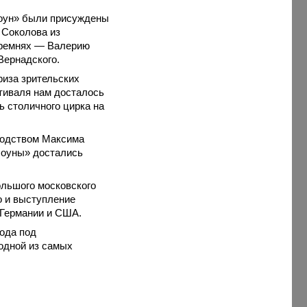
лоун» были присуждены
 Соколова из
 ремнях — Валерию
Вернадского.
риза зрительских
стиваля нам досталось
ь столичного цирка на
водством Максима
лоуны» достались
ольшого московского
о и выступление
 Германии и США.
ода под
 одной из самых