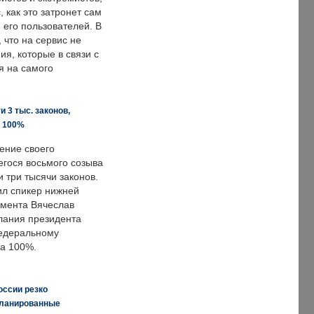
, как это затронет сам
 его пользователей. В
что на сервис не
я, которые в связи с
я на самого
 3 тыс. законов,
а 100%
ение своего
гося восьмого созыва
 три тысячи законов.
ил спикер нижней
мента Вячеслав
лания президента
едеральному
а 100%.
оссии резко
планированные