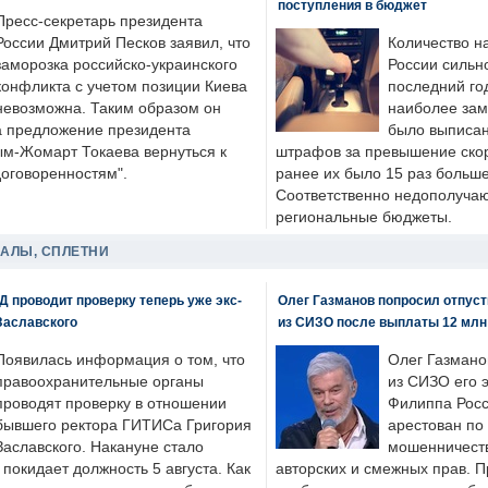
поступления в бюджет
Пресс-секретарь президента
России Дмитрий Песков заявил, что
Количество н
заморозка российско-украинского
России сильн
конфликта с учетом позиции Киева
последний год
невозможна. Таким образом он
наиболее зам
а предложение президента
было выписан
ым-Жомарт Токаева вернуться к
штрафов за превышение скоро
договоренностям".
ранее их было 15 раз больше
Соответственно недополучают
региональные бюджеты.
ДАЛЫ, СПЛЕТНИ
 проводит проверку теперь уже экс-
Олег Газманов попросил отпуст
Заславского
из СИЗО после выплаты 12 млн
Появилась информация о том, что
Олег Газмано
правоохранительные органы
из СИЗО его 
проводят проверку в отношении
Филиппа Росс
бывшего ректора ГИТИСа Григория
арестован по
Заславского. Накануне стало
мошенничеств
н покидает должность 5 августа. Как
авторских и смежных прав. П