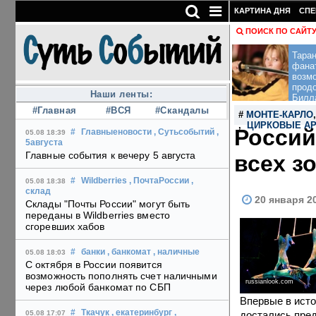
КАРТИНА ДНЯ
СПЕ
ПОИСК ПО САЙТ
Тара
фана
возм
прод
Наши ленты:
Билл
#Главная
#ВСЯ
#Скандалы
#
МОНТЕ-КАРЛО
,
ЦИРКОВЫЕ А
Россий
#
Главныеновости
, Сутьсобытий
,
05.08 18:39
5августа
Главные события к вечеру 5 августа
всех з
#
Wildberries
, ПочтаРоссии
,
05.08 18:38
склад
20 января 2
Склады "Почты России" могут быть
переданы в Wildberries вместо
сгоревших хабов
#
банки
, банкомат
, наличные
05.08 18:03
С октября в России появится
возможность пополнять счет наличными
russianlook.com
через любой банкомат по СБП
Впервые в исто
#
Ткачук
, екатеринбург
,
достались пре
05.08 17:07