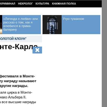
КРИМИНАЛ
НЕКРОЛОГ
КУЛЬТУРА
КНИЖНАЯ ПОЛКА
«Легенда о любви» или
Утро туманное
рассказ о том, как я
влюбился в прима-
балерину
ЗОЛОТОЙ КЛОУН"
нте-Карло
фестиваля в Монте-
ту награду называют
другие награды.
аля цирка в Монте-
ако Альбера II.
а все высшие награды