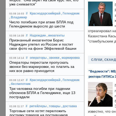
Мороз: "Она берет на свой курс тех, кто
уже снимается"
#
Краснодарскийкрай
, Геленджик
03.08 16:03
, Владимир
Число погибших при атаке БПЛА под
Геленджиком выросло до шести
отреагировал н
#
Надеждин
, иноагенты
Казахстана Кас
03.08 14:38
Признанный иноагентом Борис
"стамбульским 
Надеждин улетел из России и постит
свои фото на фоне Эйфелевой башни
#
операторы
, звонки
, маркировка
03.08 14:14
СЛУХИ, СКАН
Операторы перестали пропускать
звонки без маркировки, но платить за
них все равно приходится
"Ведомости": МВД
ректора ГИТИСа 
#
Краснодарскийкрай
, Геленджик
03.08 12:47
, беспилотник
Три человека погибли при падении
обломков БПЛА в Геленджике, еще 13
пострадали
#
ритейлеры
, товары
, доставка
03.08 11:17
Торговые сети хотят переложить
известно, что о
доставку товаров на поставщиков