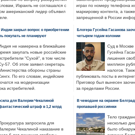
словам, Израиль не соглашался с
играх по номеру телефона ил
ром американский лидер объявил
маркировку контента, а также
еле.
запрещенной в России инфо
 Индии закрыл вопрос о приобретении
Блогера Гусейна Гасанова заоч
ль покупать не планируют
четырем годам колонии
Индия не намерена в ближайшее
Суд в Москве
время закупать новые российские
Гусейна Гаса
истребители "Сухой", в том числе
лишения своб
Су-57. Об этом заявил секретарь
миллион рубл
Министерства обороны страны
налогов. Так
ингх. По его словам, индийские
публиковать посты в интернет
точатся на модернизации
Приговор был вынесен заочно
ка истребителей.
за пределами России.
осила для Валерии Чекалиной
В чемодане на окраине Белград
фантастический штраф в 1,2 млрд
пропавшей россиянки
Тело граждан
Прокуратура запросила для
несколько дне
Валерии Чекалиной наказание в
было обнаруж