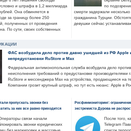
виде 6 лет лишения свободы
окраине Белг
условно и штрафа в 1,2 миллиарда
по подозрени
рублей. Она обвиняется в
смерти задержали несколько 
оде за границу более 250
гражданина Турции. Обстоят
й, полученных от проведения
девушки сейчас устанавлива
а. По сути, своих собственных
ИКАЦИИ
ФАС возбудила дело против давно ушедшей из РФ Apple 
непредустановки RuStore и Max
Федеральная антимонопольная служба возбудила дело против 
неисполнения требований о предустановке производителями 
RuStore и мессенджера Max на устройства, продающиеся на т
Компании грозит крупный штраф, но тут есть нюанс: Apple в Ро
али пропускать звонки без
Росфинмониторинг: ограничения
латить за них все равно приходится
экстремиста Дурова не распрос
Операторы связи начали
После того, к
блокировать звонки юридических
Telegram Пав
лиц без маркировки и массовые
список террор