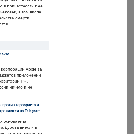
рада. Как сообщается,
ю в причастности к ее
человек, в том числе
ельства смерти
ются.
из-за
корпорации Apple за
гаджетов приложений
ерритории РФ.
ссии ничего и не
 против террориста и
траняются на Telegram
ак основателя
ла Дурова внесли в
истов и экстремистов,