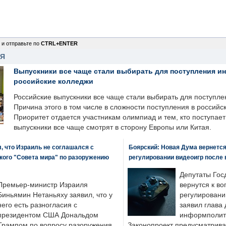
 и отправьте по
CTRL+ENTER
НЯ
Выпускники все чаще стали выбирать для поступления и
российские колледжи
Российские выпускники все чаще стали выбирать для поступле
Причина этого в том числе в сложности поступления в российс
Приоритет отдается участникам олимпиад и тем, кто поступает 
выпускники все чаще смотрят в сторону Европы или Китая.
, что Израиль не соглашался с
Боярский: Новая Дума вернется 
кого "Совета мира" по разоружению
регулировании видеоигр после
Депутаты Гос
Премьер-министр Израиля
вернутся к во
Биньямин Нетаньяху заявил, что у
регулировани
него есть разногласия с
заявил глава 
президентом США Дональдом
информполити
Трампом по вопросу разоружения
Законопроект предусматрива