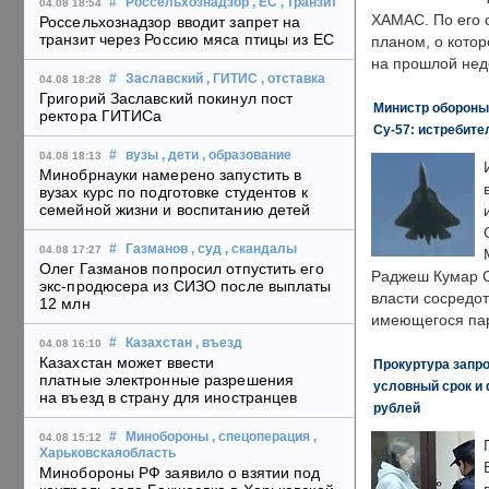
#
Россельхознадзор
, ЕС
, транзит
04.08 18:54
ХАМАС. По его 
Россельхознадзор вводит запрет на
транзит через Россию мяса птицы из ЕС
планом, о кото
на прошлой нед
#
Заславский
, ГИТИС
, отставка
04.08 18:28
Григорий Заславский покинул пост
Министр обороны
ректора ГИТИСа
Су-57: истребите
#
вузы
, дети
, образование
04.08 18:13
Минобрнауки намерено запустить в
вузах курс по подготовке студентов к
семейной жизни и воспитанию детей
#
Газманов
, суд
, скандалы
04.08 17:27
Олег Газманов попросил отпустить его
Раджеш Кумар С
экс-продюсера из СИЗО после выплаты
власти сосредо
12 млн
имеющегося пар
#
Казахстан
, въезд
04.08 16:10
Казахстан может ввести
Прокуртура запр
платные электронные разрешения
условный срок и 
на въезд в страну для иностранцев
рублей
#
Минобороны
, спецоперация
,
04.08 15:12
Харьковскаяобласть
Минобороны РФ заявило о взятии под