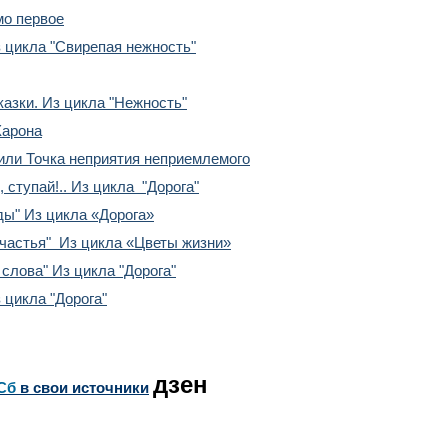
мо первое
 цикла "Свирепая нежность"
казки. Из цикла "Нежность"
Харона
или Точка неприятия неприемлемого
 ступай!.. Из цикла "Дорога"
ы" Из цикла «Дорога»
частья" Из цикла «Цветы жизни»
 слова" Из цикла "Дорога"
 цикла "Дорога"
дзен
Сб
в свои источники