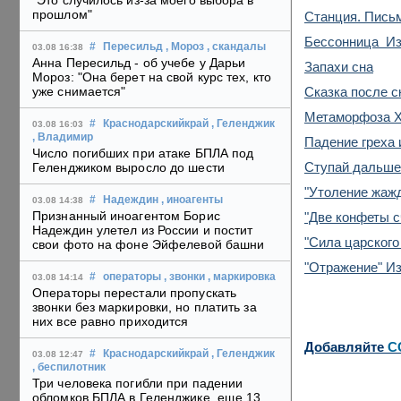
"Это случилось из-за моего выбора в
прошлом"
Станция. Пись
Бессонница Из
#
Пересильд
, Мороз
, скандалы
03.08 16:38
Анна Пересильд - об учебе у Дарьи
Запахи сна
Мороз: "Она берет на свой курс тех, кто
Сказка после с
уже снимается"
Метаморфоза 
#
Краснодарскийкрай
, Геленджик
03.08 16:03
, Владимир
Падение греха 
Число погибших при атаке БПЛА под
Ступай дальше,
Геленджиком выросло до шести
"Утоление жажд
#
Надеждин
, иноагенты
03.08 14:38
Признанный иноагентом Борис
"Две конфеты с
Надеждин улетел из России и постит
"Сила царского
свои фото на фоне Эйфелевой башни
"Отражение" Из
#
операторы
, звонки
, маркировка
03.08 14:14
Операторы перестали пропускать
звонки без маркировки, но платить за
них все равно приходится
Добавляйте
C
#
Краснодарскийкрай
, Геленджик
03.08 12:47
, беспилотник
Три человека погибли при падении
обломков БПЛА в Геленджике, еще 13