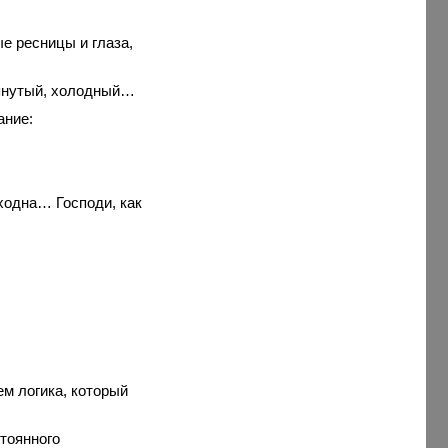
е ресницы и глаза,
тянутый, холодный…
ание:
сходна… Господи, как
м логика, который
стоянного