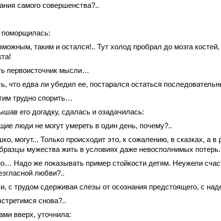
ания самого совершенства?..
 поморщилась:
можным, таким и остался!.. Тут холод пробрал до мозга костей, 
кта!
сть первоисточник мысли…
ь, что едва ли убедил ее, постарался остаться последовательн
этим трудно спорить…
ышав его догадку, сдалась и озадачилась:
ие люди не могут умереть в один день, почему?..
ко, могут... Только происходит это, к сожалению, в сказках, а в
бразцы мужества жить в условиях даже невосполнимых потерь.
чно… Надо же показывать пример стойкости детям. Неужели счас
езгласной любви?..
и, с трудом сдерживая слезы от осознания предстоящего, с над
встретимся снова?..
ами вверх, уточнила: