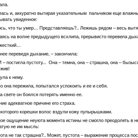
ала.
ась и, аккуратно вытирая указательным пальчиком еще влажны
ывать увиденное:
ось, что ты умер… Представляешь?.. Лежишь рядом – весь вы
аясь на волне предыдущего всхлипа, прерывисто перевела дых
-жесткий…
йнее переведя дыхание, – закончила:
 – постигла пустоту... Она – темна, она – страшна, она – бызы
 жив!
ула к нему.
то она пережила, попытался успокоить и ее и себя.
а свете он боялся потерять именно ее.
ение адекватное причине его страха.
 которого корешки волос вздули кожу пупырышками.
ое ощущение неуюта момента истины не смогло преодолеть в не
атую не им мысль:
стота не так страшна?.. Может, пустота – выражение процесса по