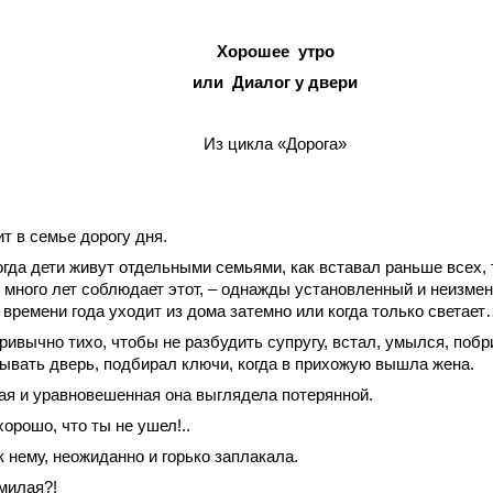
Хорошее утро
или
Диалог
у
двери
Из цикла «Дорога»
т в семье дорогу дня.
огда дети живут отдельными семьями, как вставал раньше всех, 
е много лет соблюдает этот, – однажды установленный и неизмен
 времени года уходит из дома затемно или когда только светае
привычно тихо, чтобы не разбудить супругу, встал, умылся, побр
ывать дверь, подбирал ключи, когда в прихожую вышла жена.
ая и уравновешенная она выглядела потерянной.
хорошо, что ты не ушел!..
к нему, неожиданно и горько заплакала.
 милая?!