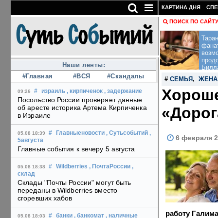
КАРТИНА ДНЯ
СПЕ
ПОИСК ПО САЙТ
Тара
фана
возм
прод
Наши ленты:
Билл
#Главная
#ВСЯ
#Скандалы
#
СЕМЬЯ
,
ЖЕНА
Хороше
#
израиль
, кирпиченок
, задержание
09:26
Посольство России проверяет данные
об аресте историка Артема Кирпиченка
«Дорог
в Израиле
#
Главныеновости
, Сутьсобытий
,
05.08 18:39
6 февраля 2
5августа
Главные события к вечеру 5 августа
#
Wildberries
, ПочтаРоссии
,
05.08 18:38
склад
Склады "Почты России" могут быть
переданы в Wildberries вместо
сгоревших хабов
работу Галима
#
банки
, банкомат
, наличные
05.08 18:03