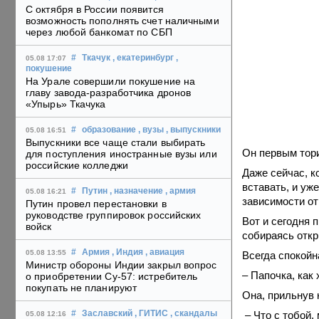
С октября в России появится
возможность пополнять счет наличными
через любой банкомат по СБП
#
Ткачук
, екатеринбург
,
05.08 17:07
покушение
На Урале совершили покушение на
главу завода-разработчика дронов
«Упырь» Ткачука
#
образование
, вузы
, выпускники
05.08 16:51
Выпускники все чаще стали выбирать
Он первым тори
для поступления иностранные вузы или
российские колледжи
Даже сейчас, к
вставать, и уж
#
Путин
, назначение
, армия
05.08 16:21
зависимости от
Путин провел перестановки в
руководстве группировок российских
Вот и сегодня 
войск
собираясь откр
#
Армия
, Индия
, авиация
05.08 13:55
Всегда спокойн
Министр обороны Индии закрыл вопрос
– Папочка, как 
о приобретении Су-57: истребитель
покупать не планируют
Она, прильнув 
– Что с тобой,
#
Заславский
, ГИТИС
, скандалы
05.08 12:16