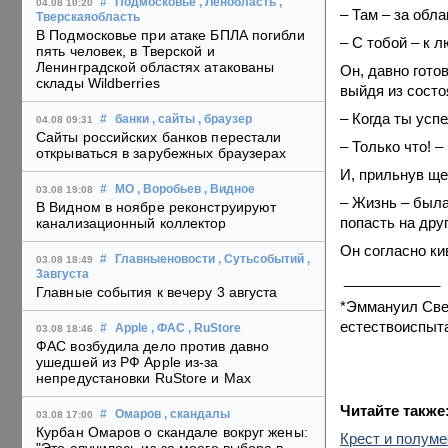
#
Подмосковье
, Ленобласть
,
04.08 10:20
– Там – за обл
Тверскаяобласть
В Подмосковье при атаке БПЛА погибли
– С тобой – к
пять человек, в Тверской и
Ленинградской областях атакованы
Он, давно готов
склады Wildberries
выйдя из состо
– Когда ты усп
#
банки
, сайты
, браузер
04.08 09:31
Сайты российских банков перестали
– Только что! –
открываться в зарубежных браузерах
И, прильнув ще
#
МО
, Воробьев
, Видное
03.08 19:08
– Жизнь – была
В Видном в ноябре реконструируют
попасть на дру
канализационный коллектор
Он согласно ки
#
Главныеновости
, Сутьсобытий
,
03.08 18:49
3августа
____________
Главные события к вечеру 3 августа
*Эммануил Све
естествоиспыт
#
Apple
, ФАС
, RuStore
03.08 18:46
ФАС возбудила дело против давно
ушедшей из РФ Apple из-за
непредустановки RuStore и Max
Читайте также
#
Омаров
, скандалы
03.08 17:00
Курбан Омаров о скандале вокруг жены:
Крест и полум