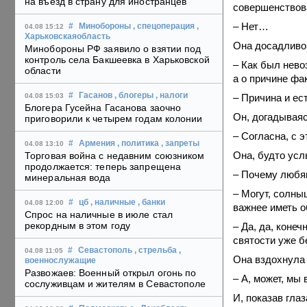
на въезд в страну для иностранцев
совершенствов
– Нет…
#
Минобороны
, спецоперация
,
04.08 15:12
Харьковскаяобласть
Она досадливо
Минобороны РФ заявило о взятии под
контроль села Бакшеевка в Харьковской
– Как был невоз
области
а о причине фа
#
Гасанов
, блогеры
, налоги
– Причина и е
04.08 15:03
Блогера Гусейна Гасанова заочно
Он, догадываяс
приговорили к четырем годам колонии
– Согласна, с 
#
Армения
, политика
, запреты
04.08 13:10
Она, будто усл
Торговая война с недавним союзником
продолжается: теперь запрещена
– Почему любящ
минеральная вода
– Могут, солныш
#
цб
, наличные
, банки
04.08 12:00
важнее иметь о
Спрос на наличные в июле стал
рекордным в этом году
– Да, да, коне
святости уже б
#
Севастополь
, стрельба
,
04.08 11:05
Она вздохнула 
военнослужащие
Развожаев: Военный открыл огонь по
– А, может, мы 
сослуживцам и жителям в Севастополе
И, показав глаз