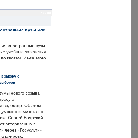
gu / gu
ностранные вузы или
ния иностранные вузы.
кие учебные заведения.
по квотам. Из-за этого
к закону о
 выборов
думы нового созыва
просу о
и видеоигр. Об этом
думского комитета по
ке Сергей Боярский.
ет авторизацию в
и через «Госуслуги»,
 блокировку