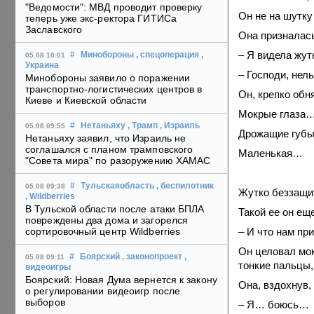
"Ведомости": МВД проводит проверку
Он не на шутку
теперь уже экс-ректора ГИТИСа
Заславского
Она призналас
– Я видела жу
#
Минобороны
, спецоперация
,
05.08 10:01
Украина
– Господи, нель
Минобороны заявило о поражении
транспортно-логистических центров в
Он, крепко обн
Киеве и Киевской области
Мокрые глаза
#
Нетаньяху
, Трамп
, Израиль
05.08 09:55
Дрожащие губ
Нетаньяху заявил, что Израиль не
соглашался с планом трамповского
Маленькая…
"Совета мира" по разоружению ХАМАС
#
Тульскаяобласть
, беспилотник
05.08 09:38
Жутко беззащ
, Wildberries
В Тульской области после атаки БПЛА
Такой ее он еще
повреждены два дома и загорелся
– И что нам пр
сортировочный центр Wildberries
Он целовал мок
#
Боярский
, законопроект
,
05.08 09:11
тонкие пальцы,
видеоигры
Боярский: Новая Дума вернется к закону
Она, вздохнув,
о регулировании видеоигр после
выборов
– Я… боюсь…