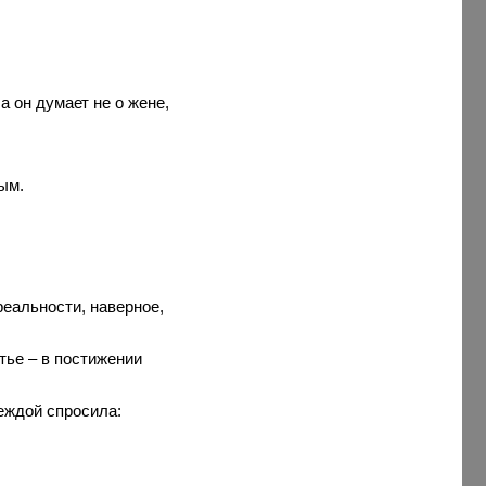
а он думает не о жене,
ым.
 реальности, наверное,
тье – в постижении
еждой спросила: