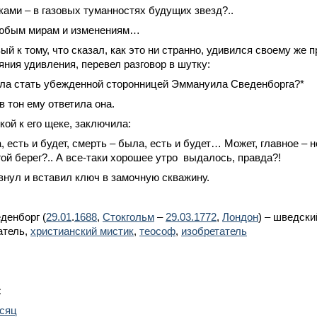
аками – в газовых туманностях будущих звезд?..
 любым мирам и изменениям…
ый к тому, что сказал, как это ни странно, удивился своему же 
яния удивления, перевел разговор в шутку:
ела стать убежденной сторонницей Эммануила Сведенборга?*
 в тон ему ответила она.
кой к его щеке, заключила:
, есть и будет, смерть – была, есть и будет… Может, главное – н
гой берег?.. А все-таки хорошее утро выдалось, правда?!
внул и вставил ключ в замочную скважину.
денборг (
29.01
.
1688
,
Стокгольм
–
29.03.
1772
,
Лондон
) – шведски
атель,
христианский мистик
,
теософ
,
изобретатель
:
есяц