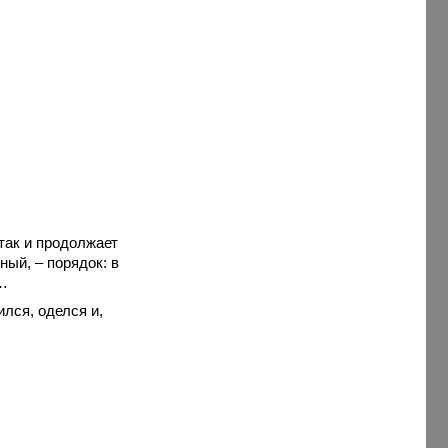
так и продолжает
ный, – порядок: в
т…
ился, оделся и,