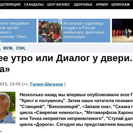
ЦОПЕРАЦИЯ
СКАНДАЛЫ
ШОУ-БИЗНЕС
ЗДОРОВЬЕ
АРМИЯ
ШПИОНАЖ
У
нтино обнадёжил
Испанская художница
тов насчёт
создаст в России
ожного
необычную цветочную
олжения "Убить
композицию
а"
,
МУЖ
,
СОН
,
е утро или Диалог у двери.
а»
015, 13:09 [«»,
Галим Шаграев
]
Несколько назад мы впервые опубликовали эссе 
"Крест и полумесяц". Затем наши читатели познак
"Станцией", "Бессонницей", «Запахи сна», "Сказка 
цикла «Свирепая нежность», "Метаморфоза Харона"
или Точка неприятия неприемлемого", "Ступай даль
цикла «Дорога». Сегодня мы представляем ваше
.