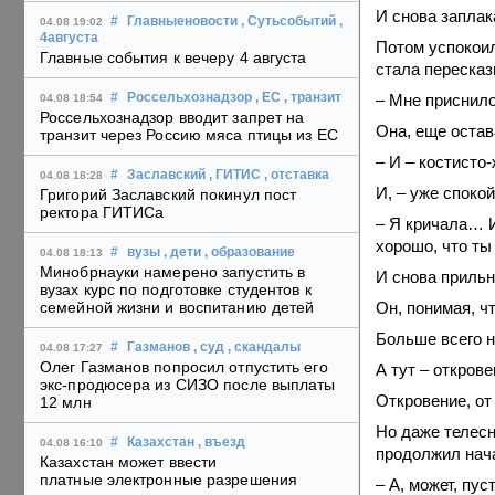
И снова заплак
#
Главныеновости
, Сутьсобытий
,
04.08 19:02
4августа
Потом успокоил
Главные события к вечеру 4 августа
стала пересказ
– Мне приснил
#
Россельхознадзор
, ЕС
, транзит
04.08 18:54
Россельхознадзор вводит запрет на
Она, еще остав
транзит через Россию мяса птицы из ЕС
– И – костисто
#
Заславский
, ГИТИС
, отставка
04.08 18:28
И, – уже споко
Григорий Заславский покинул пост
ректора ГИТИСа
– Я кричала… И
хорошо, что ты
#
вузы
, дети
, образование
04.08 18:13
Минобрнауки намерено запустить в
И снова прильн
вузах курс по подготовке студентов к
Он, понимая, ч
семейной жизни и воспитанию детей
Больше всего н
#
Газманов
, суд
, скандалы
04.08 17:27
Олег Газманов попросил отпустить его
А тут – откров
экс-продюсера из СИЗО после выплаты
Откровение, от
12 млн
Но даже телесн
#
Казахстан
, въезд
04.08 16:10
продолжил нач
Казахстан может ввести
платные электронные разрешения
– А, может, пу