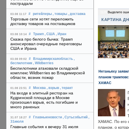
пострадали
1125
Выделите оши
#
ритейлеры
, товары
, доставка
03.08 11:17
Торговые сети хотят переложить
КАРТИНА Д
доставку товаров на поставщиков
#
Трамп
, США
, Иран
03.08 10:14
Сказка про белого бычка: Трамп
анонсировал очередные переговоры
США и Ирана
#
Владимирскаяобласть
,
03.08 09:02
беспилотник
, Wildberries
Беспилотники атаковали складской
Нетаньяху заявил
комплекс Wildberries во Владимирской
планом трамповс
области, возник пожар
ХАМАС
#
Москва
, взрыв
, теракт
01.08 23:51
На входе в элитный ресторан на
Кудринской площади в Москве
произошел взрыв, есть погибшие и
много раненых
#
Главныеновости
, Сутьсобытий
,
31.07 18:27
ХАМАС. По его 
31июля
Главные события к вечеру 31 июля
планом, о кото