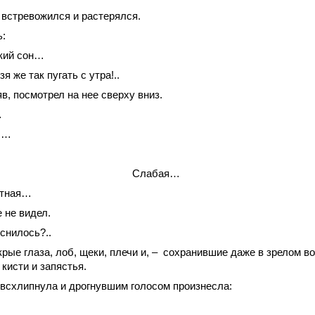
 встревожился и растерялся.
ь:
ткий сон…
зя же так пугать с утра!..
яв, посмотрел на нее сверху вниз.
…
ы…
Слабая…
итная…
 не видел.
иснилось?..
рые глаза, лоб, щеки, плечи и, – сохранившие даже в зрелом во
 кисти и запястья.
 всхлипнула и дрогнувшим голосом произнесла: