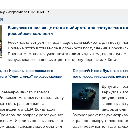
бку и отправьте по
CTRL+ENTER
НЯ
Выпускники все чаще стали выбирать для поступления и
российские колледжи
Российские выпускники все чаще стали выбирать для поступле
Причина этого в том числе в сложности поступления в российс
Приоритет отдается участникам олимпиад и тем, кто поступает 
выпускники все чаще смотрят в сторону Европы или Китая.
, что Израиль не соглашался с
Боярский: Новая Дума вернется 
кого "Совета мира" по разоружению
регулировании видеоигр после
Депутаты Гос
Премьер-министр Израиля
вернутся к во
Биньямин Нетаньяху заявил, что у
регулировани
него есть разногласия с
заявил глава 
президентом США Дональдом
информполити
Трампом по вопросу разоружения
Законопроект предусматрива
словам, Израиль не соглашался с
играх по номеру телефона ил
ром американский лидер объявил
маркировку контента, а также