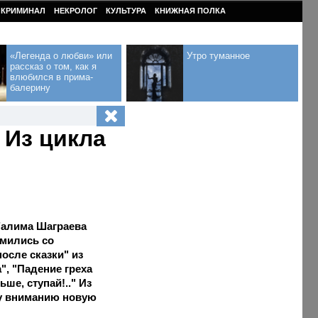
КРИМИНАЛ
НЕКРОЛОГ
КУЛЬТУРА
КНИЖНАЯ ПОЛКА
«Легенда о любви» или
Утро туманное
рассказ о том, как я
влюбился в прима-
балерину
 Из цикла
Галима Шаграева
омились со
после сказки" из
, "Падение греха
ше, ступай!.." Из
му вниманию новую