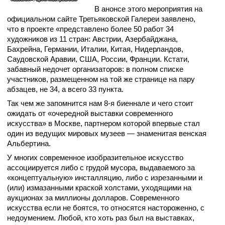
В анонсе этого мероприятия на
официальном сайте Третьяковской Галереи заявлено,
что в проекте «представлено более 50 работ 34
художников из 11 стран: Австрии, Азербайджана,
Бахрейна, Германии, Италии, Китая, Нидерландов,
Саудовской Аравии, США, России, Франции. Кстати,
забавный недочет организаторов: в полном списке
участников, размещенном на той же странице на пару
абзацев, не 34, а всего 33 пункта.
Так чем же запомнится нам 8-я биеннале и чего стоит
ожидать от «очередной выставки современного
искусства» в Москве, партнером которой впервые стал
один из ведущих мировых музеев — знаменитая венская
Альбертина.
У многих современное изобразительное искусство
ассоциируется либо с грудой мусора, выдаваемого за
«концептуальную» инсталляцию, либо с изрезанными и
(или) измазанными краской холстами, уходящими на
аукционах за миллионы долларов. Современного
искусства если не боятся, то относятся настороженно, с
недоумением. Любой, кто хоть раз был на выставках,