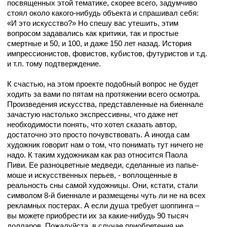
посвященных этой тематике, скорее всего, задумчиво
стоял около какого-нибудь объекта и спрашивал себя:
«И это искусство?» Но спешу вас утешить, этим
вопросом задавались как критики, так и простые
смертные и 50, и 100, и даже 150 лет назад. История
импрессионистов, фовистов, кубистов, футуристов и т.д.
и т.п. тому подтверждение.
К счастью, на этом проекте подобный вопрос не будет
ходить за вами по пятам на протяжении всего осмотра.
Произведения искусства, представленные на биеннале
зачастую настолько экспрессивны, что даже нет
необходимости понять, что хотел сказать автор,
достаточно это просто почувствовать. А иногда сам
художник говорит нам о том, что понимать тут ничего не
надо. К таким художникам как раз относится Паола
Пиви. Ее разноцветные медведи, сделанные из папье-
моше и искусственных перьев, - воплощенные в
реальность сны самой художницы. Они, кстати, стали
символом 8-й биеннале и размещены чуть ли не на всех
рекламных постерах. А если душа требует шоппинга –
вы можете приобрести их за какие-нибудь 90 тысяч
долларов. Пожалуйста, в случае приобретения не