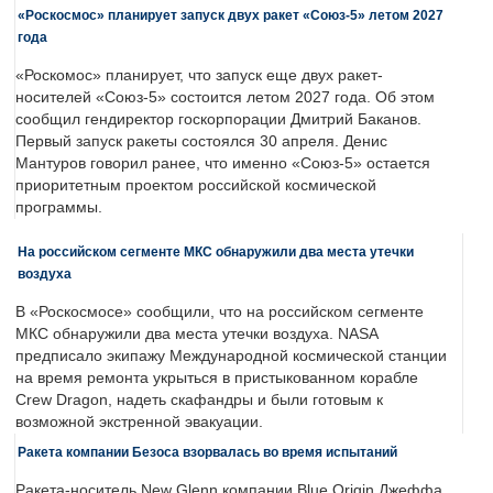
«Роскосмос» планирует запуск двух ракет «Союз-5» летом 2027
года
«Роскомос» планирует, что запуск еще двух ракет-
носителей «Союз-5» состоится летом 2027 года. Об этом
сообщил гендиректор госкорпорации Дмитрий Баканов.
Первый запуск ракеты состоялся 30 апреля. Денис
Мантуров говорил ранее, что именно «Союз-5» остается
приоритетным проектом российской космической
программы.
На российском сегменте МКС обнаружили два места утечки
воздуха
В «Роскосмосе» сообщили, что на российском сегменте
МКС обнаружили два места утечки воздуха. NASA
предписало экипажу Международной космической станции
на время ремонта укрыться в пристыкованном корабле
Crew Dragon, надеть скафандры и были готовым к
возможной экстренной эвакуации.
Ракета компании Безоса взорвалась во время испытаний
Ракета-носитель New Glenn компании Blue Origin Джеффа