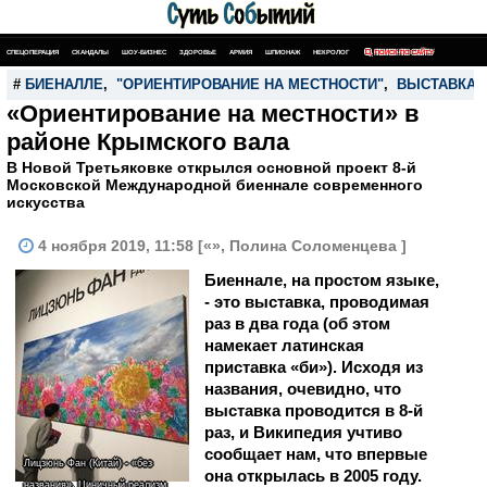
СПЕЦОПЕРАЦИЯ
СКАНДАЛЫ
ШОУ-БИЗНЕС
ЗДОРОВЬЕ
АРМИЯ
ШПИОНАЖ
НЕКРОЛОГ
ПОИСК ПО САЙТУ
#
БИЕНАЛЛЕ
,
"ОРИЕНТИРОВАНИЕ НА МЕСТНОСТИ"
,
ВЫСТАВКА
«Ориентирование на местности» в
районе Крымского вала
В Новой Третьяковке открылся основной проект 8-й
Московской Международной биеннале современного
искусства
4 ноября 2019, 11:58 [«», Полина Соломенцева ]
Биеннале, на простом языке,
- это выставка, проводимая
раз в два года (об этом
намекает латинская
приставка «би»). Исходя из
названия, очевидно, что
выставка проводится в 8-й
раз, и Википедия учтиво
сообщает нам, что впервые
Лицзюнь Фан (Китай) - «без
она открылась в 2005 году.
названия». Циничный реализм