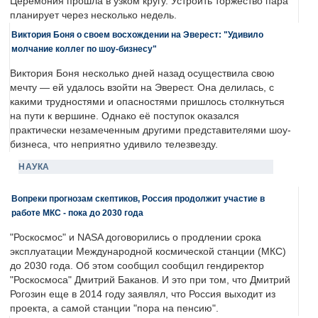
Церемония прошла в узком кругу. Устроить торжество пара
планирует через несколько недель.
Виктория Боня о своем восхождении на Эверест: "Удивило
молчание коллег по шоу-бизнесу"
Виктория Боня несколько дней назад осуществила свою
мечту — ей удалось взойти на Эверест. Она делилась, с
какими трудностями и опасностями пришлось столкнуться
на пути к вершине. Однако её поступок оказался
практически незамеченным другими представителями шоу-
бизнеса, что неприятно удивило телезвезду.
НАУКА
Вопреки прогнозам скептиков, Россия продолжит участие в
работе МКС - пока до 2030 года
"Роскосмос" и NASA договорились о продлении срока
эксплуатации Международной космической станции (МКС)
до 2030 года. Об этом сообщил сообщил гендиректор
"Роскосмоса" Дмитрий Баканов. И это при том, что Дмитрий
Рогозин еще в 2014 году заявлял, что Россия выходит из
проекта, а самой станции "пора на пенсию".