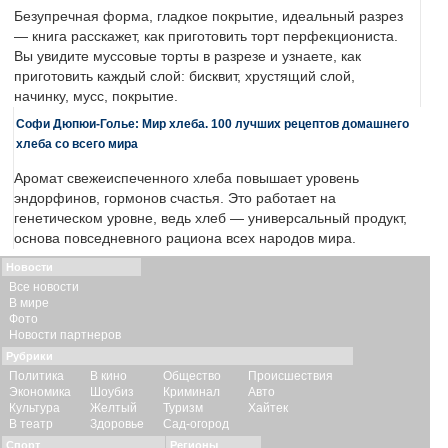
Безупречная форма, гладкое покрытие, идеальный разрез
— книга расскажет, как приготовить торт перфекциониста.
Вы увидите муссовые торты в разрезе и узнаете, как
приготовить каждый слой: бисквит, хрустящий слой,
начинку, мусс, покрытие.
Софи Дюпюи-Голье: Мир хлеба. 100 лучших рецептов домашнего
хлеба со всего мира
Аромат свежеиспеченного хлеба повышает уровень
эндорфинов, гормонов счастья. Это работает на
генетическом уровне, ведь хлеб — универсальный продукт,
основа повседневного рациона всех народов мира.
Новости
Все новости
В мире
Фото
Новости партнеров
Рубрики
Политика
В кино
Общество
Происшествия
Экономика
Шоубиз
Криминал
Авто
Культура
Желтый
Туризм
Хайтек
В театр
Здоровье
Сад-огород
Спорт
Регионы