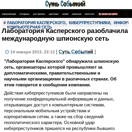
СПЕЦОПЕРАЦИЯ
СКАНДАЛЫ
ШОУ-БИЗНЕС
ЗДОРОВЬЕ
АРМИЯ
ШПИОНАЖ
НЕКРОЛОГ
ПОИСК ПО САЙТУ
#
ЛАБОРАТОРИЯ КАСПЕРСКОГО
,
КИБЕРПРЕСТУПНИКИ
,
ИНФОРМ
,
КОМПЬЮТЕРНАЯ СЕТЬ
Лаборатория Касперского разоблачила
международную шпионскую сеть
[
С
уть
С
о
б
ытий
]
14 января 2013, 23:12
"Лаборатория Касперского" обнаружила шпионскую
сеть, организаторы которой промышляют за
дипломатическими, правительственными и
научными организациями в различных странах. Об
этом говорится в сообщении компании.
Действия киберпреступников были направлены на
получение конфиденциальной информации и данных,
открывающих доступ к компьютерным системам,
персональным мобильным устройствам и
корпоративным сетям, а также на сбор сведений
геополитического характера. Основной удар
киберпреступников пришелся на республики бывшего