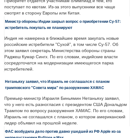
Приоритет отдается участникам олимпиад и тем, кто
поступает по квотам. Из-за этого выпускники все чаще
смотрят в сторону Европы или Китая.
Министр обороны Индии закрыл вопрос о приобретении Су-57:
истребитель покупать не планируют
Индия не намерена в ближайшее время закупать новые
российские истребители "Сухой", в том числе Су-57. Об
этом заявил секретарь Министерства обороны страны
Раджеш Кумар Сингх. По его словам, индийские власти
сосредоточатся на модернизации имеющегося парка
истребителей.
Нетаньяху заявил, что Израиль не соглашался с планом
трамповского "Совета мира" по разоружению ХАМАС
Премьер-министр Израиля Биньямин Нетаньяху заявил,
что у него есть разногласия с президентом США Дональдом
Трампом по вопросу разоружения ХАМАС. По его словам,
Израиль не соглашался с планом, о котором американский
лидер объявил на прошлой неделе.
ФАС возбудила дело против давно ушедшей из РФ Apple из-за
непредустановки RuStore и Max