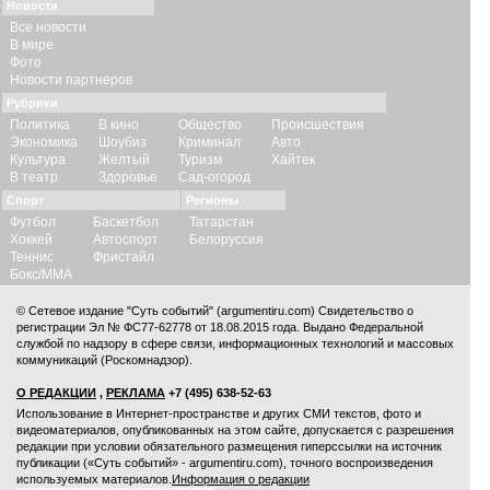
Новости
Все новости
В мире
Фото
Новости партнеров
Рубрики
Политика
В кино
Общество
Происшествия
Экономика
Шоубиз
Криминал
Авто
Культура
Желтый
Туризм
Хайтек
В театр
Здоровье
Сад-огород
Спорт
Регионы
Футбол
Баскетбол
Татарстан
Хоккей
Автоспорт
Белоруссия
Теннис
Фристайл
Бокс/ММА
© Сетевое издание "Суть событий" (argumentiru.com) Свидетельство о
регистрации Эл № ФС77-62778 от 18.08.2015 года. Выдано Федеральной
службой по надзору в сфере связи, информационных технологий и массовых
коммуникаций (Роскомнадзор).
О РЕДАКЦИИ
,
РЕКЛАМА
+7 (495) 638-52-63
Использование в Интернет-пространстве и других СМИ текстов, фото и
видеоматериалов, опубликованных на этом сайте, допускается с
разрешения
редакции
при условии обязательного размещения гиперссылки на источник
публикации («Суть событий» - argumentiru.com), точного воспроизведения
используемых материалов.
Информация о редакции