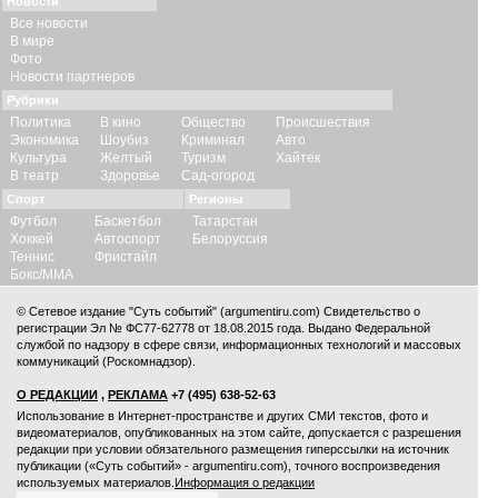
Новости
Все новости
В мире
Фото
Новости партнеров
Рубрики
Политика
В кино
Общество
Происшествия
Экономика
Шоубиз
Криминал
Авто
Культура
Желтый
Туризм
Хайтек
В театр
Здоровье
Сад-огород
Спорт
Регионы
Футбол
Баскетбол
Татарстан
Хоккей
Автоспорт
Белоруссия
Теннис
Фристайл
Бокс/ММА
© Сетевое издание "Суть событий" (argumentiru.com) Свидетельство о
регистрации Эл № ФС77-62778 от 18.08.2015 года. Выдано Федеральной
службой по надзору в сфере связи, информационных технологий и массовых
коммуникаций (Роскомнадзор).
О РЕДАКЦИИ
,
РЕКЛАМА
+7 (495) 638-52-63
Использование в Интернет-пространстве и других СМИ текстов, фото и
видеоматериалов, опубликованных на этом сайте, допускается с
разрешения
редакции
при условии обязательного размещения гиперссылки на источник
публикации («Суть событий» - argumentiru.com), точного воспроизведения
используемых материалов.
Информация о редакции