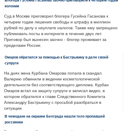
Блогера Гусейна Гасанова заочно приговорили к четырем годам
колонии
Суд в Москве приговорил блогера Гусейна Гасанова к
четырем годам лишения свободы и штрафу в миллион
рублей по делу о неуплате налогов. Также ему запрещено
публиковать посты в интернете в течение двух лет.
Приговор был вынесен заочно - блогер проживает за
пределами России.
Омаров обратился за помощью к Бастрыкину в деле своей
супруги
На днях жена Курбана Омарова попала в скандал.
Валерию обвинили в ведении косметологической
деятельности без соответствующего диплома. Курбан
Омаров встал на защиту супруги и записал видео, в
котором обратился к главе Следственного Комитета
Александру Бастрыкину с просьбой разобраться в
ситуации.
В чемодане на окраине Белграда нашли тело пропавшей
россиянки