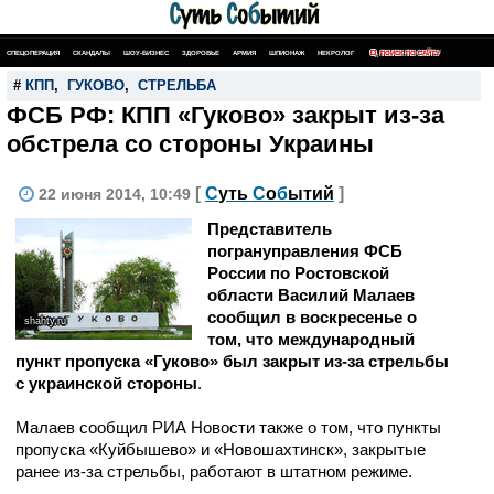
СПЕЦОПЕРАЦИЯ
СКАНДАЛЫ
ШОУ-БИЗНЕС
ЗДОРОВЬЕ
АРМИЯ
ШПИОНАЖ
НЕКРОЛОГ
ПОИСК ПО САЙТУ
#
КПП
,
ГУКОВО
,
СТРЕЛЬБА
ФСБ РФ: КПП «Гуково» закрыт из-за
обстрела со стороны Украины
[
С
уть
С
о
б
ытий
]
22 июня 2014, 10:49
Представитель
погрануправления ФСБ
России по Ростовской
области Василий Малаев
сообщил в воскресенье о
shahty.ru
том, что международный
пункт пропуска «Гуково» был закрыт из-за стрельбы
с украинской стороны
.
Малаев сообщил РИА Новости также о том, что пункты
пропуска «Куйбышево» и «Новошахтинск», закрытые
ранее из-за стрельбы, работают в штатном режиме.