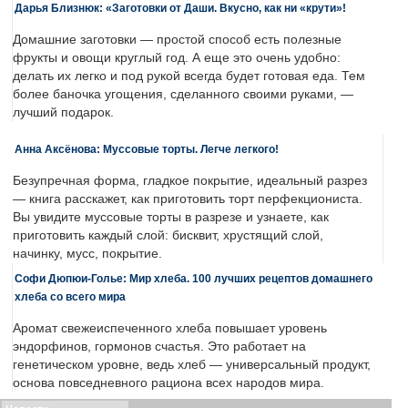
Дарья Близнюк: «Заготовки от Даши. Вкусно, как ни «крути»!
Домашние заготовки — простой способ есть полезные
фрукты и овощи круглый год. А еще это очень удобно:
делать их легко и под рукой всегда будет готовая еда. Тем
более баночка угощения, сделанного своими руками, —
лучший подарок.
Анна Аксёнова: Муссовые торты. Легче легкого!
Безупречная форма, гладкое покрытие, идеальный разрез
— книга расскажет, как приготовить торт перфекциониста.
Вы увидите муссовые торты в разрезе и узнаете, как
приготовить каждый слой: бисквит, хрустящий слой,
начинку, мусс, покрытие.
Софи Дюпюи-Голье: Мир хлеба. 100 лучших рецептов домашнего
хлеба со всего мира
Аромат свежеиспеченного хлеба повышает уровень
эндорфинов, гормонов счастья. Это работает на
генетическом уровне, ведь хлеб — универсальный продукт,
основа повседневного рациона всех народов мира.