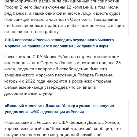
Великобритания расширила санкционный список против
России.В него были включены 12 компаний, в том числе
ряд банков, а также одно физическое лицо и шесть судов.
Под санкции попал, в частности Озон банк. Там заявили,
что банк продолжает работать в обычном режиме, санкции
не повлияют на его работу.
США попросили Россию освободить осужденного бывшего
морпеха, не принявшего в колонии наших правил и норм
Госсекретарь США Марко Рубио на встрече с министром
иностранных дел Сергеем Лавровым, которая прошла 23
июля, подписал вопрос об освобождении бывшего
американского морского пехотинца Роберта Гилмана,
который с 2022 года находится в российской тюрьме.
Семья американца утверждает, что он впал в
диссоциативный ступор.
«Веселый молочник» Джастас Уолкер в ужасе - он получил
уведомление ФМС о депортации из России
Переехавший в Россию из США фермер Джастас Уолкер,
хорошо известный как "Веселый молочник", сообщил, что
получил уведомление миграционной службы об