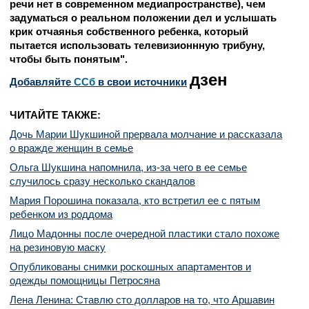
речи нет в современном медиапространстве), чем
задуматься о реальном положении дел и услышать
крик отчаянья собственного ребенка, который
пытается использовать телевизионнную трибуну,
чтобы быть понятым".
дзен
Добавляйте
CСб
в свои источники
ЧИТАЙТЕ ТАКЖЕ:
Дочь Марии Шукшиной прервала молчание и рассказала
о вражде женщин в семье
Ольга Шукшина напомнила, из-за чего в ее семье
случилось сразу несколько скандалов
Мария Порошина показала, кто встретил ее с пятым
ребенком из роддома
Лицо Мадонны после очередной пластики стало похоже
на резиновую маску
Опубликованы снимки роскошных апартаментов и
одежды помощницы Петросяна
Лена Ленина: Ставлю сто долларов на то, что Аршавин