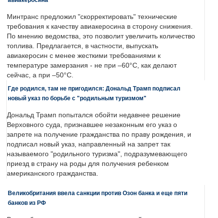
Минтранс предложил "скорректировать" технические
требования к качеству авиакеросина в сторону снижения.
По мнению ведомства, это позволит увеличить количество
топлива. Предлагается, в частности, выпускать
авиакеросин с менее жесткими требованиями к
температуре замерзания - не при –60°C, как делают
сейчас, а при –50°C.
Где родился, там не пригодился: Дональд Трамп подписал
новый указ по борьбе с "родильным туризмом"
Дональд Трамп попытался обойти недавнее решение
Верховного суда, признавшее незаконным его указ о
запрете на получение гражданства по праву рождения, и
подписал новый указ, направленный на запрет так
называемого "родильного туризма", подразумевающего
приезд в страну на роды для получения ребенком
американского гражданства.
Великобритания ввела санкции против Озон банка и еще пяти
банков из РФ