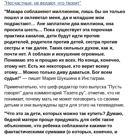
"Несчастные, не ведают, что творят"
"Макара соблазняют миллионом, лишь бы он только
пошел и оклеветал меня, да и младшие мои
подрастают… Ане заплатили два миллиона, она
просила шесть… Пока существует эта порочная
практика каналов, дети будут идти против
родителей, родители против детей, сестра против
сестры и так далее. Таких сильных духом, как я,
почти нет. А соблазн и искушение огромные.
Понимаю это и прощаю их всех. Но конца, конечно,
этому нет. Есть же некоторые, кто верит всему
этому… Можно только диву даваться. Бог всем
судья!"
— пишет Мария Шукшина в Инстаграм.
Примечательно, что шеф-редактор того выпуска "Пусть
говорят" дала комментарий "Газете.ру", отметив, что не
понимает, почему мать не может поговорить со своими
детьми и они вынуждены идти для этого на телевидение.
"Что это за дети, которых можно так купить? Думаю,
бедной матери проще придумать для себя такое
объяснение, что ребенка соблазнили какими-то
фантастическими суммами (о которых, конечно, и