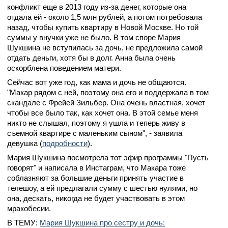
конфликт еще в 2013 году из-за денег, которые она
отдала ей - около 1,5 млн рублей, а потом потребовала
назад, чтобы купить квартиру в Новой Москве. Но той
суммы у внучки уже не было. В том споре Мария
Шукшина не вступилась за дочь, не предложила самой
отдать деньги, хотя бы в долг. Анна была очень
оскорблена поведением матери.
Сейчас вот уже год, как мама и дочь не общаются.
"Макар рядом с ней, поэтому она его и поддержала в том
скандале с Фрейей Зильбер. Она очень властная, хочет
чтобы все было так, как хочет она. В этой семье меня
никто не слышал, поэтому я ушла и теперь живу в
съемной квартире с маленьким сыном", - заявила
девушка (
подробности
).
Мария Шукшина посмотрела тот эфир программы "Пусть
говорят" и написала в Инстаграм, что Макара тоже
соблазняют за большие деньги принять участие в
телешоу, а ей предлагали сумму с шестью нулями, но
она, дескать, никогда не будет участвовать в этом
мракобесии.
В ТЕМУ:
Мария Шукшина про сестру и дочь: