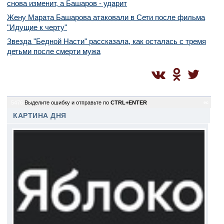
снова изменит, а Башаров - ударит
Жену Марата Башарова атаковали в Сети после фильма
"Идущие к черту"
Звезда "Бедной Насти" рассказала, как осталась с тремя
детьми после смерти мужа
5476
Выделите ошибку и отправьте по
CTRL+ENTER
ec
КАРТИНА ДНЯ