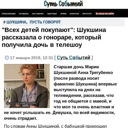
СПЕЦОПЕРАЦИЯ
СКАНДАЛЫ
ШОУ-БИЗНЕС
ЗДОРОВЬЕ
АРМИЯ
ШПИОНАЖ
НЕКРОЛОГ
ПОИСК ПО САЙТУ
#
ШУКШИНА
,
ПУСТЬ ГОВОРЯТ
"Всех детей покупают": Шукшина
рассказала о гонораре, который
получила дочь в телешоу
[
С
уть
С
о
б
ытий
]
17 января 2019, 12:31
Старшая дочь Марии
Шукшиной Анна Трегубенко
(после развода носит
фамилию Шукшина) впервые
выступила на днях на
телевидении, рассказав, что
год не общается с мамой, и
фото: стоп-кадр Youtube
что мол та очень властная и
не хочет услышать ее. Девушка, по всей видимости,
очень страдает.
По словам Анны Шукшиной, с бабушкой произошел