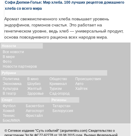
Софи Дюпюи-Голье: Мир хлеба. 100 лучших рецептов домашнего
хлеба со всего мира
Аромат свежеиспеченного хлеба повышает уровень
эндорфинов, гормонов счастья. Это работает на
генетическом уровне, ведь хлеб — универсальный продукт,
основа повседневного рациона всех народов мира.
Новости
Все новости
В мире
Фото
Новости партнеров
Рубрики
Политика
В кино
Общество
Происшествия
Экономика
Шоубиз
Криминал
Авто
Культура
Желтый
Туризм
Хайтек
В театр
Здоровье
Сад-огород
Спорт
Регионы
Футбол
Баскетбол
Татарстан
Хоккей
Автоспорт
Белоруссия
Теннис
Фристайл
Бокс/ММА
© Сетевое издание "Суть событий" (argumentiru.com) Свидетельство о
регистрации Эл № ФС77-62778 от 18.08.2015 года. Выдано Федеральной