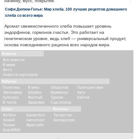
начинку, мусс, покрытие.
Софи Дюпюи-Голье: Мир хлеба. 100 лучших рецептов домашнего
хлеба со всего мира
Аромат свежеиспеченного хлеба повышает уровень
эндорфинов, гормонов счастья. Это работает на
генетическом уровне, ведь хлеб — универсальный продукт,
основа повседневного рациона всех народов мира.
Новости
Все новости
В мире
Фото
Новости партнеров
Рубрики
Политика
В кино
Общество
Происшествия
Экономика
Шоубиз
Криминал
Авто
Культура
Желтый
Туризм
Хайтек
В театр
Здоровье
Сад-огород
Спорт
Регионы
Футбол
Баскетбол
Татарстан
Хоккей
Автоспорт
Белоруссия
Теннис
Фристайл
Бокс/ММА