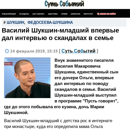
СПЕЦОПЕРАЦИЯ
СКАНДАЛЫ
ШОУ-БИЗНЕС
ЗДОРОВЬЕ
АРМИЯ
ШПИОНАЖ
НЕКРОЛОГ
ПОИСК ПО САЙТУ
#
ШУКШИН
,
ФЕДОСЕЕВА-ШУКШИНА
Василий Шукшин-младший впервые
дал интервью о скандалах в семье
[
С
уть
С
о
б
ытий
]
14 февраля 2019, 15:15
Внук знаменитого писателя
Василия Макаровича
Шукшина, единственный сын
его дочери Ольги, впервые
дал интервью по поводу
скандалов в семье. Василий
Шукшин-младший выступил
в программе "Пусть говорят",
где до этого побывала его кузина, дочь Марии
Шукшиной.
Василий Шукшин-младший с детства рос в интернате
при монастыре, куда его определила мама Ольга