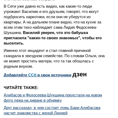
В Сети уже давно есть видео, как какие-то люди
угрожают Василию и его друзьям, говорят, что могут
подбросить наркотики, если они не уберутся из
квартиры. А на дальнем плане видно, что на кухне за
всем этим тихо наблюдает сама Лидия Федосеева-
Шукшина.
Василий уверен, что это бабушка
пригласила "каких-то своих знакомых", чтобы его
выселить.
Именно этот инцидент и стал главной причиной
скандала в звездном семействе. По словам Ольги, она
не может простить матери, что та так обошлась с
родным внуком.
дзен
Добавляйте
CСб
в свои источники
ЧИТАЙТЕ ТАКЖЕ:
Алибасов и Федосеева-Шукшина предстали на новом
фото лежа на диване в обнимку
Друг рассказал, в чем состоит ложь Бари Алибасова
насчет знакомства с женой Лидией