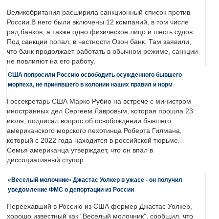
Великобритания расширила санкционный список против
России.В него были включены 12 компаний, в том числе
ряд банков, а также одно физическое лицо и шесть судов.
Под санкции попал, в частности Озон банк. Там заявили,
что банк продолжает работать в обычном режиме, санкции
не повлияют на его работу.
США попросили Россию освободить осужденного бывшего
морпеха, не принявшего в колонии наших правил и норм
Госсекретарь США Марко Рубио на встрече с министром
иностранных дел Сергеем Лавровым, которая прошла 23
июля, подписал вопрос об освобождении бывшего
американского морского пехотинца Роберта Гилмана,
который с 2022 года находится в российской тюрьме.
Семья американца утверждает, что он впал в
диссоциативный ступор.
«Веселый молочник» Джастас Уолкер в ужасе - он получил
уведомление ФМС о депортации из России
Переехавший в Россию из США фермер Джастас Уолкер,
хорошо известный как "Веселый молочник", сообщил, что