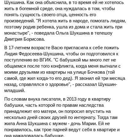
Шукшина. Как она объяснила, в то время ей не хотелось
жить в богемной среде, она нуждалась в том, чтобы
понять сущность своего отца, ценность его
произведений. "Я хотела жить в народе, помогать людям,
поэтому родив ребенка, ушла из дома и стала жить при
монастыре", - поведала Ольга Шукшина в телешоу
Дмитрия Борисова.
В 17-летнем возрасте Васю пригласила к себе пожить
Лидия Федосеева-Шукшина, чтобы он подготовился к
поступлению во ВГИК. "С бабушкой мы много лет не
общаемся после того конфликта, когда меня выгнали с
моими друзьями из квартиры на улице Бочкова (той
самой, где жил когда-то его дед). Я звонил ей три месяца
назад, справлялся о здоровье", - рассказал Шукшин-
младший.
По словам внука писателя, в 2013 году в квартиру
бабушки, часть которой по правам наследства
принадлежит его матери, он попросил впустить на
несколько дней своих друзей по интернату. Тогда там
жила Анна Шукшина с мужем - дочь Марии. Ей не
понравилось, как трое парней ведут себя в квартире и
она нажаловалась бабушке.