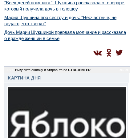
"Всех детей покупают": Шукшина рассказала о гонораре,
который получила дочь в телешоу
Мария Шукшина про сестру и дочь: "Несчастные, не
ведают, что творят"
Дочь Марии Шукшиной прервала молчание и рассказала
о вражде женщин в семье
1880
Выделите ошибку и отправьте по
CTRL+ENTER
ec / ec
КАРТИНА ДНЯ