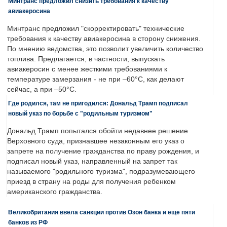
Минтранс предложил снизить требования к качеству
авиакеросина
Минтранс предложил "скорректировать" технические
требования к качеству авиакеросина в сторону снижения.
По мнению ведомства, это позволит увеличить количество
топлива. Предлагается, в частности, выпускать
авиакеросин с менее жесткими требованиями к
температуре замерзания - не при –60°C, как делают
сейчас, а при –50°C.
Где родился, там не пригодился: Дональд Трамп подписал
новый указ по борьбе с "родильным туризмом"
Дональд Трамп попытался обойти недавнее решение
Верховного суда, признавшее незаконным его указ о
запрете на получение гражданства по праву рождения, и
подписал новый указ, направленный на запрет так
называемого "родильного туризма", подразумевающего
приезд в страну на роды для получения ребенком
американского гражданства.
Великобритания ввела санкции против Озон банка и еще пяти
банков из РФ