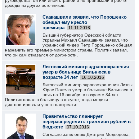
руководства той или иной страной и не принимали в расчёт
доходы из других источников.
Саакашвили заявил, что Порошенко
обещал ему кресло
премьера
11.11.2016
Бывший губернатор Одесской области
Украины Михаил Саакашвили заявил, что
украинский лидер Петр Порошенко обещал
назначить его премьер-министром страны. Политик заявил,
что он сам отказался от должности.
Литовский министр здравоохранения
умер в больнице Вильнюса в
возрасте 34 лет
16.10.2016
Литовский министр здравоохранения Литвы
Юрас Пожела умер в больнице Вильнюса в
ночь на 16 октября в возрасте 34 лет.
Политик попал в больницу в августе, тогда медики
диагностировали у него панкреатит.
Правительство планирует
перераспределить триллион рублей в
бюджете
07.10.2016
Согласно заявлению Дмитрия Медведева,