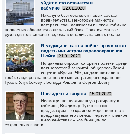
уйдёт и кто останется в
кабмине
22.01.2020
Накануне был объявлен новый состав
правительства. Некоторые министры
потеряли свои должности в новом кабмине,
полностью обновился социальный блок. Практически все
руководители силовых ведомств остались на своих постах.
В медицине, как на войне: врачи хотят
видеть министром здравоохранения
Шойгу
21.01.2020
По данным опроса, который провели среди
пользователей закрытой общероссийской
соцсети «Врачи РФ», медики назвали в
тройке лидеров на пост нового министра здравоохранения
Гузель Улумбекову, Леонида Рошаля и Сергея Шойгу.
Президент и капуста
15.01.2020
Несмотря на неожиданную рокировку в
кабмине, Владимир Путин все же
предсказуем. По крайней мере, понятна и
предсказуема его логика. Первое и главное
в его действиях – комбинации по
сохранению власти.