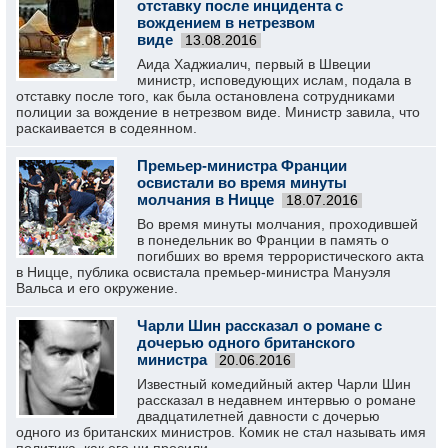
отставку после инцидента с
вождением в нетрезвом
виде
13.08.2016
Аида Хаджиалич, первый в Швеции
министр, исповедующих ислам, подала в
отставку после того, как была остановлена сотрудниками
полиции за вождение в нетрезвом виде. Министр завила, что
раскаивается в содеянном.
Премьер-министра Франции
освистали во время минуты
молчания в Ницце
18.07.2016
Во время минуты молчания, проходившей
в понедельник во Франции в память о
погибших во время террористического акта
в Ницце, публика освистала премьер-министра Мануэля
Вальса и его окружение.
Чарли Шин рассказал о романе с
дочерью одного британского
министра
20.06.2016
Известный комедийный актер Чарли Шин
рассказал в недавнем интервью о романе
двадцатилетней давности с дочерью
одного из британских министров. Комик не стал называть имя