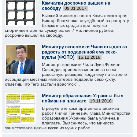
Камчатки досрочно вышел на
свободу
09.01.2017
Бывший министр спорта Камчатского края
Виктор Кравченко, осуждённый за растрату
бюджетных средств при покупке
спортинвентаря на сумму более 7 миллионов рублей,
досрочно вышел на свободу.
Министру экономики Чили стыдно за
радость от подаренной ему секс-
куклы (ФОТО)
15.12.2016
Министр экономики Чили Луис Фелипе
Сеспедес принес извинения за свою
радостную реакцию, когда ему на встрече
ассоциации местных импортеров подарили секс-куклу,
отметив, что "его застали врасплох" .
Министр образования Украины был
пойман на плагиате
19.11.2016
В результате компаративного анализа
работ Лилии Гриневич, глава Министерства
образования Украины была уличена в
плагиате. Выяснилось, что министр
заимствовала целые куски из чужих работ.