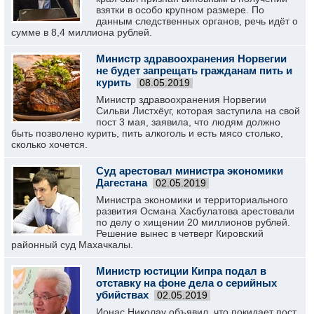
взятки в особо крупном размере. По
данным следственных органов, речь идёт о
сумме в 8,4 миллиона рублей.
Министр здравоохранения Норвегии
не будет запрещать гражданам пить и
курить
08.05.2019
Министр здравоохранения Норвегии
Сильви Листхёуг, которая заступила на свой
пост 3 мая, заявила, что людям должно
быть позволено курить, пить алкоголь и есть мясо столько,
сколько хочется.
Суд арестовал министра экономики
Дагестана
02.05.2019
Министра экономики и территориального
развития Османа Хасбулатова арестовали
по делу о хищении 20 миллионов рублей.
Решение вынес в четверг Кировский
районный суд Махачкалы.
Министр юстиции Кипра подал в
отставку на фоне дела о серийных
убийствах
02.05.2019
Ионас Николау объявил, что покидает пост