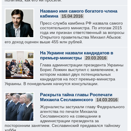
политика, как его ни просили.
Названо имя самого богатого члена
кабмина
15.04.2016
Пресс-служба камбина РФ назвала самого
состоятельного министра. По итогам 2015
года им признан ответственный за вопросы
Открытого правительства Михаил Абызов:
его доход оценен выше 455 млн рублей.
На Украине назвали кандидатов в
премьер-министры
20.03.2016
Глава администрации президента Украины
Борис Ложкин выступил с заявлением, в
котором назвал двух потенциальных
кандидатов на пост премьер-министра
Украины. В понедельник начнутся консультации.
Раскрыта тайна главы Роспечати
Михаила Сеславинского
14.03.2016
Журналисты застукали главу Федерального
агентства по печати Михаила
Сеславинского на совещании в
администрации президента за
посторонним занятием. Сеславинский предавался тайному
хобби.