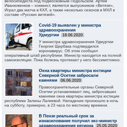
велосипедиста под подмосковным Подольском. Артём
Иванюженков – хоккеист, является выпускником «Витязя»,
Играл два матча в КХЛ, а также несколько сезонов в МХЛ в
составе «Русских витязей».
Covid-19 выявлен у министра
здравоохранения
Удмуртии
18.06.2020
У министра здравоохранения Удмуртии
Георгия Щербака подтвердился
коронавирус. Об этом сообщил
оперативный штаб республики. Министр находится на полной
самоизоляции. Пока болезнь протекает у него бессимптомно.
Окна квартиры министра юстиции
Северной Осетии забросали
камнями
06.06.2020
Правоохранительные органы Северной
Осетии устанавливают лиц, забросавших
камнями окна квартиры министра юстиции
республики Залины Лалиевой. Нападение произошло в ночь
на субботу, примерно, в 23 часа по местному времени.
В Пензе реальный срок за
изнасилование получил экс-министр
здравоохранения региона
25.05.2020