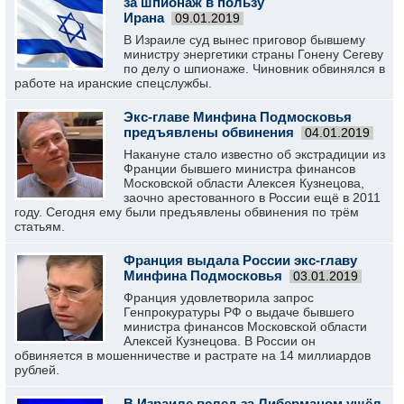
за шпионаж в пользу
Ирана
09.01.2019
В Израиле суд вынес приговор бывшему
министру энергетики страны Гонену Сегеву
по делу о шпионаже. Чиновник обвинялся в
работе на иранские спецслужбы.
Экс-главе Минфина Подмосковья
предъявлены обвинения
04.01.2019
Накануне стало известно об экстрадиции из
Франции бывшего министра финансов
Московской области Алексея Кузнецова,
заочно арестованного в России ещё в 2011
году. Сегодня ему были предъявлены обвинения по трём
статьям.
Франция выдала России экс-главу
Минфина Подмосковья
03.01.2019
Франция удовлетворила запрос
Генпрокуратуры РФ о выдаче бывшего
министра финансов Московской области
Алексей Кузнецова. В России он
обвиняется в мошенничестве и растрате на 14 миллиардов
рублей.
В Израиле вслед за Либерманом ушёл