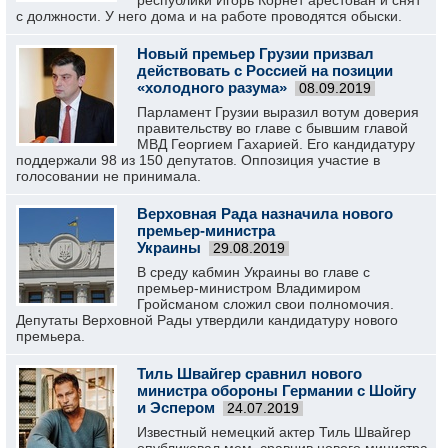
республики Игорь Корнет арестован и снят
с должности. У него дома и на работе проводятся обыски.
Новый премьер Грузии призвал
действовать с Россией на позиции
«холодного разума»
08.09.2019
Парламент Грузии выразил вотум доверия
правительству во главе с бывшим главой
МВД Георгием Гахарией. Его кандидатуру
поддержали 98 из 150 депутатов. Оппозиция участие в
голосовании не принимала.
Верховная Рада назначила нового
премьер-министра
Украины
29.08.2019
В среду кабмин Украины во главе с
премьер-министром Владимиром
Гройсманом сложил свои полномочия.
Депутаты Верховной Рады утвердили кандидатуру нового
премьера.
Тиль Швайгер сравнил нового
министра обороны Германии с Шойгу
и Эспером
24.07.2019
Известный немецкий актер Тиль Швайгер