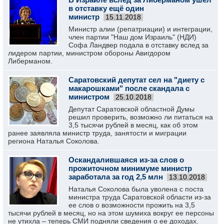
в отставку ещё один
министр
15.11.2018
Министр алии (репатриации) и интеграции,
член партии "Наш дом Израиль" (НДИ)
Софа Ландвер подала в отставку вслед за
лидером партии, министром обороны Авигдором
Либерманом.
Саратовский депутат сел на "диету с
макарошками" после скандала с
министром
25.10.2018
Депутат Саратовской областной Думы
решил проверить, возможно ли питаться на
3,5 тысячи рублей в месяц, как об этом
ранее заявляла министр труда, занятости и миграции
региона Наталья Соколова.
Оскандалившаяся из-за слов о
прожиточном минимуме министр
заработала за год 2,5 млн
13.10.2018
Наталья Соколова была уволена с поста
министра труда Саратовской области из-за
ее слов о возможности прожить на 3,5
тысячи рублей в месяц, но на этом шумиха вокруг ее персоны
не утихла – теперь СМИ подняли сведения о ее доходах.