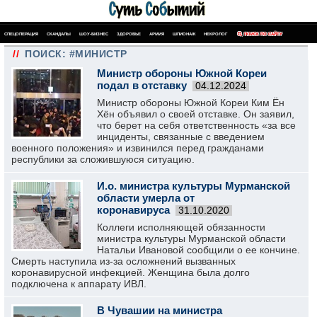
СПЕЦОПЕРАЦИЯ
СКАНДАЛЫ
ШОУ-БИЗНЕС
ЗДОРОВЬЕ
АРМИЯ
ШПИОНАЖ
НЕКРОЛОГ
ПОИСК ПО САЙТУ
//
ПОИСК: #МИНИСТР
Министр обороны Южной Кореи
подал в отставку
04.12.2024
Министр обороны Южной Кореи Ким Ён
Хён объявил о своей отставке. Он заявил,
что берет на себя ответственность «за все
инциденты, связанные с введением
военного положения» и извинился перед гражданами
республики за сложившуюся ситуацию.
И.о. министра культуры Мурманской
области умерла от
коронавируса
31.10.2020
Коллеги исполняющей обязанности
министра культуры Мурманской области
Натальи Ивановой сообщили о ее кончине.
Смерть наступила из-за осложнений вызванных
коронавирусной инфекцией. Женщина была долго
подключена к аппарату ИВЛ.
В Чувашии на министра