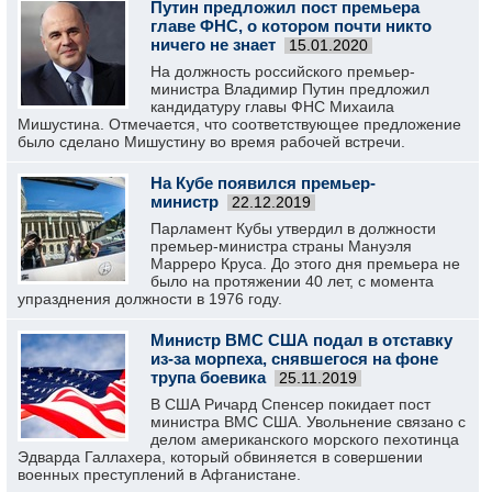
Путин предложил пост премьера
главе ФНС, о котором почти никто
ничего не знает
15.01.2020
На должность российского премьер-
министра Владимир Путин предложил
кандидатуру главы ФНС Михаила
Мишустина. Отмечается, что соответствующее предложение
было сделано Мишустину во время рабочей встречи.
На Кубе появился премьер-
министр
22.12.2019
Парламент Кубы утвердил в должности
премьер-министра страны Мануэля
Марреро Круса. До этого дня премьера не
было на протяжении 40 лет, с момента
упразднения должности в 1976 году.
Министр ВМС США подал в отставку
из-за морпеха, снявшегося на фоне
трупа боевика
25.11.2019
В США Ричард Спенсер покидает пост
министра ВМС США. Увольнение связано с
делом американского морского пехотинца
Эдварда Галлахера, который обвиняется в совершении
военных преступлений в Афганистане.