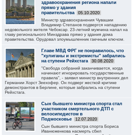
здравоохранения региона напали
прямо у здания
правительства
05.10.2020
Министр здравоохранения Чувашии
Владимир Степанов подвергся нападению
недовольного жителя Чебоксар. 23-летний мужчина напал на
главу регионального Минздрава прямо у здания дома
правительства. Орудовал злоумышленник гаечным ключом.
Главе МВД ФРГ не понравилось, что
"хулиганы и экстремисты" забрались
на ступени Рейхстага
30.08.2020
"Свобода собраний заканчивается, когда
начинают игнорировать государственные
правила", - заявил министр внутренних дел
Германии Хорст Зеехофер. Он подверг жесткой критике
демонстрантов в Берлине, которые забрались на ступени
Рейхстага.
Сын бывшего министра спорта стал
участником смертельного ДТП с
велосипедистом в
Подмосковье
12.07.2020
Сын бывшего министра спорта Бориса
Иванюженкова насмерть сбил