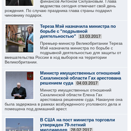
финансов Антоном Силуановым. Глава
ведомства сегодня отмечает свой день
рождения. По случаю праздника глава страны подарил
чиновнику подарок.
Тереза Мэй назначила министра по
борьбе с "подрывной
деятельностью"
13.03.2017
Премьер-министр Великобритании Тереза
Мэй назначила министра по борьбе с
подрывной деятельностью для защиты от
вмешательства России в ход выборов на территории
Великобритании.
Министр имущественных отношений
Сахалинской области Гах арестована
решением суда
04.03.2017
Министр имущественных отношений
Сахалинской области Елена Гах
арестована решением суда. Накануне она
была задержана в рамках возбужденного уголовного дела и
помещена под домашний арест.
В США на пост министра торговли
утвержден 79-летний
миллиардер
28.02.2017