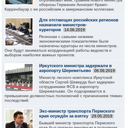
опубликовал мем, сравнив нового министра
обороны Германии Аннегрет Крамп-
Карренбауэр с ее российским и американским коллегами.
Для отстающих российских регионов
назначили министров-
кураторов
14.06.2019
Регионам с самыми низкими
экономическими показателями были
назначены кураторы из числа министров.
Они будут заниматься координацией работы ведомств и
выбором наиболее важных проектов.
Иркутского министра задержали в
аэропорту Шереметьево
06.06.2019
Министр лесного комплекса Иркутской
области Сергей Шеверда был задержан
сотрудниками ФСБ в аэропорту
Шереметьево. Он подозревается в
превышении должностных полномочий с причинением тяжких
последствий.
Экс-министр транспорта Пермского
края осуждён за взятку
29.05.2019
Бывший министр транспорта Пермского
края был признан виновным в получении