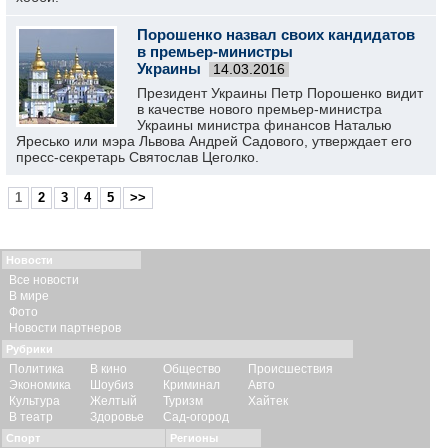
Порошенко назвал своих кандидатов
в премьер-министры
Украины
14.03.2016
Президент Украины Петр Порошенко видит
в качестве нового премьер-министра
Украины министра финансов Наталью
Яресько или мэра Львова Андрей Садового, утверждает его
пресс-секретарь Святослав Цеголко.
1
2
3
4
5
>>
Новости
Все новости
В мире
Фото
Новости партнеров
Рубрики
Политика
В кино
Общество
Происшествия
Экономика
Шоубиз
Криминал
Авто
Культура
Желтый
Туризм
Хайтек
В театр
Здоровье
Сад-огород
Спорт
Регионы