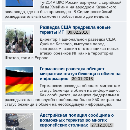
Ту-214Р ВКС России вернулся с сирийской
базы Хмеймим на аэродром Казанского
авиаавода, где он был произведен. В Сирии российский
разведывательный самолет пробыл всего две недели.
Разведка США предрекла новые
теракты ИГ
09.02.2016
Директор Национальной разведки США
Джеймс Клэппер, выступая перед
конгрессом, заявил о готовящихся новых
атаках боевиков ИГ как на территории
Штатов, так и в Европе.
Германская разведка обещает
мигрантам статус беженца в обмен на
информацию
30.01.2016
Германская разведка обещает мигрантам
статус беженца в обмен на информацию.
Как сообщается, немецкая федеральная
разведывательная служба пообещала более 850 мигрантам
статус беженца в обмен на необходимую информацию.
Австрийская полиция сообщила о
возможных терактах во многих
европейских столицах
27.12.2015