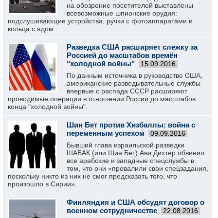
на обозрение посетителей выставлены
всевозможные шпионские орудия:
подслушивающие устройства, ручки с фотоаппаратами и
кольца с ядом.
Разведка США расширяет слежку за
Россией до масштабов времён
"холодной войны"
15.09.2016
По данным источника в руководстве США,
американские разведывательные службы
впервые с распада СССР расширяют
проводимые операции в отношении России до масштабов
конца "холодной войны".
Шин Бет против Хизбаллы: война с
переменным успехом
09.09.2016
Бывший глава израильской разведки
ШАБАК (или Шин Бет) Ави Дихтер обвинил
все арабские и западные спецслужбы в
том, что они «провалили свои спецзадания,
поскольку никто из них не смог предсказать того, что
произошло в Сирии».
Финляндия и США обсудят договор о
военном сотрудничестве
22.08.2016