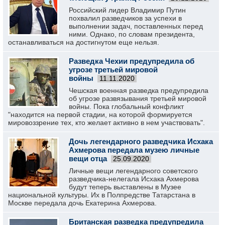
Российский лидер Владимир Путин
похвалил разведчиков за успехи в
выполнении задач, поставленных перед
ними. Однако, по словам президента,
останавливаться на достигнутом еще нельзя.
Разведка Чехии предупредила об
угрозе третьей мировой
войны
11.11.2020
Чешская военная разведка предупредила
об угрозе развязывания третьей мировой
войны. Пока глобальный конфликт
"находится на первой стадии, на которой формируется
мировоззрение тех, кто желает активно в нем участвовать".
Дочь легендарного разведчика Исхака
Ахмерова передала музею личные
вещи отца
25.09.2020
Личные вещи легендарного советского
разведчика-нелегала Исхака Ахмерова
будут теперь выставлены в Музее
национальной культуры. Их в Полпредстве Татарстана в
Москве передала дочь Екатерина Ахмерова.
Британская разведка предупредила