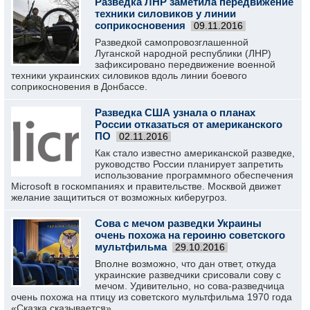
Разведка ЛНР заметила передвижение
техники силовиков у линии
соприкосновения
09.11.2016
Разведкой самопровозглашенной
Луганской народной республики (ЛНР)
зафиксировано передвижение военной
техники украинских силовиков вдоль линии боевого
соприкосновения в Донбассе.
Разведка США узнала о планах
России отказаться от американского
ПО
02.11.2016
Как стало известно американской разведке,
руководство России планирует запретить
использование программного обеспечения
Microsoft в госкомпаниях и правительстве. Москвой движет
желание защититься от возможных киберугроз.
Сова с мечом разведки Украины
очень похожа на героиню советского
мультфильма
29.10.2016
Вполне возможно, что дан ответ, откуда
украинские разведчики срисовали сову с
мечом. Удивительно, но сова-разведчица
очень похожа на птицу из советского мультфильма 1970 года
«Сказка сказывается».