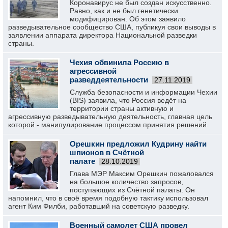
Коронавирус не был создан искусственно.
Равно, как и не был генетически
модифицирован. Об этом заявило
разведывательное сообщество США, публикуя свои выводы в
заявлении аппарата директора Национальной разведки
страны.
Чехия обвинила Россию в
агрессивной
разведдеятельности
27.11.2019
Служба безопасности и информации Чехии
(BIS) заявила, что Россия ведёт на
территории страны активную и
агрессивную разведывательную деятельность, главная цель
которой - манипулирование процессом принятия решений.
Орешкин предложил Кудрину найти
шпионов в Счётной
палате
28.10.2019
Глава МЭР Максим Орешкин пожаловался
на большое количество запросов,
поступающих из Счётной палаты. Он
напомнил, что в своё время подобную тактику использовал
агент Ким Филби, работавший на советскую разведку.
Военный самолет США провел