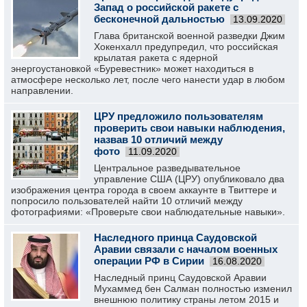
Запад о российской ракете с
бесконечной дальностью
13.09.2020
Глава британской военной разведки Джим
Хокенхалл предупредил, что российская
крылатая ракета с ядерной
энергоустановкой «Буревестник» может находиться в
атмосфере несколько лет, после чего нанести удар в любом
направлении.
ЦРУ предложило пользователям
проверить свои навыки наблюдения,
назвав 10 отличий между
фото
11.09.2020
Центральное разведывательное
управление США (ЦРУ) опубликовало два
изображения центра города в своем аккаунте в Твиттере и
попросило пользователей найти 10 отличий между
фотографиями: «Проверьте свои наблюдательные навыки».
Наследного принца Саудовской
Аравии связали с началом военных
операции РФ в Сирии
16.08.2020
Наследный принц Саудовской Аравии
Мухаммед бен Салман полностью изменил
внешнюю политику страны летом 2015 и