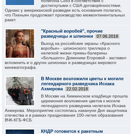
полигона Сохэ в соответствии с
достигнутыми с США договорённостями.
Однако у американской разведки есть основания полагать,
что Пхеньян продолжает производство межконтинентальных
ракет.
"Красный воробей", прочие
разведчицы и шпионки
07.06.2018
Выход на российские экраны «Красного
воробья» - шпионского триллера о
нелегкой жизни примы-балерины
«Большого» Доминики Егоровой - заставил
вспомнить и о других шпионках и разведчицах мирового
кинематографа.
В Москве возложили цветы к могиле
легендарного разведчика Исхака
Ахмерова
22.02.2018
В Москве на Химкинском кладбище прошла
церемония возложения цветов к могиле
легендарного разведчика нелегала Исхака
Ахмерова. Мероприятие состоялась накануне Дня защитника
отечества и в рамках празднования 100-летия образования
ВЧК-КГБ-ФСБ.
КНДР готовится к ракетным