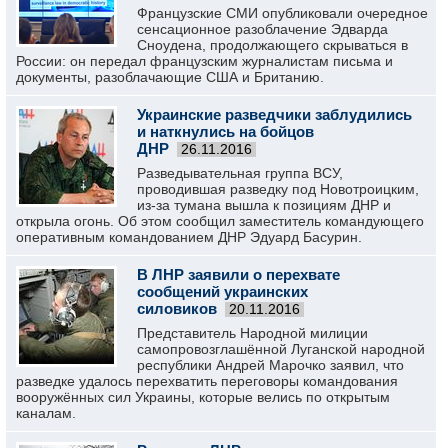
Французские СМИ опубликовали очередное
сенсационное разоблачение Эдварда
Сноудена, продолжающего скрываться в
России: он передал французским журналистам письма и
документы, разоблачающие США и Британию.
Украинские разведчики заблудились
и наткнулись на бойцов
ДНР
26.11.2016
Разведывательная группа ВСУ,
проводившая разведку под Новотроицким,
из-за тумана вышла к позициям ДНР и
открыла огонь. Об этом сообщил заместитель командующего
оперативным командованием ДНР Эдуард Басурин.
В ЛНР заявили о перехвате
сообщений украинских
силовиков
20.11.2016
Представитель Народной милиции
самопровозглашённой Луганской народной
республики Андрей Марочко заявил, что
разведке удалось перехватить переговоры командования
вооружённых сил Украины, которые велись по открытым
каналам.