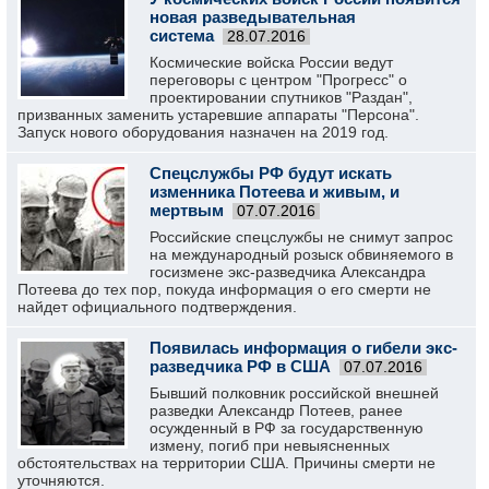
новая разведывательная
система
28.07.2016
Космические войска России ведут
переговоры с центром "Прогресс" о
проектировании спутников "Раздан",
призванных заменить устаревшие аппараты "Персона".
Запуск нового оборудования назначен на 2019 год.
Спецслужбы РФ будут искать
изменника Потеева и живым, и
мертвым
07.07.2016
Российские спецслужбы не снимут запрос
на международный розыск обвиняемого в
госизмене экс-разведчика Александра
Потеева до тех пор, покуда информация о его смерти не
найдет официального подтверждения.
Появилась информация о гибели экс-
разведчика РФ в США
07.07.2016
Бывший полковник российской внешней
разведки Александр Потеев, ранее
осужденный в РФ за государственную
измену, погиб при невыясненных
обстоятельствах на территории США. Причины смерти не
уточняются.