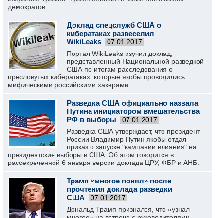
демократов.
Доклад спецслужб США о
кибератаках развеселил
WikiLeaks
07.01.2017
Портал WikiLeaks изучил доклад,
представленный Национальной разведкой
США по итогам расследования о
пресловутых кибератаках, которые якобы проводились
мифическими российскими хакерами.
Разведка США официально назвала
Путина инициатором вмешательства
РФ в выборы
07.01.2017
Разведка США утверждает, что президент
России Владимир Путин якобы отдал
приказ о запуске "кампании влияния" на
президентские выборы в США. Об этом говорится в
рассекреченной 6 января версии доклада ЦРУ, ФБР и АНБ.
Трамп «многое понял» после
прочтения доклада разведки
США
07.01.2017
Дональд Трамп признался, что «узнал
многое» на встрече с руководителями