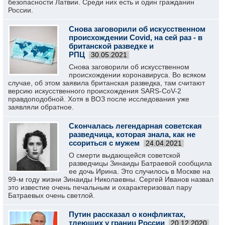
безопасности Латвии. Среди них есть и один гражданин
России.
Снова заговорили об искусственном
происхождении Covid, на сей раз - в
британской разведке и
РПЦ
30.05.2021
Снова заговорили об искусственном
происхождении коронавируса. Во всяком
случае, об этом заявила британская разведка, там считают
версию искусственного происхождения SARS-CoV-2
правдоподобной. Хотя в ВОЗ после исследования уже
заявляли обратное.
Скончалась легендарная советская
разведчица, которая знала, как не
ссориться с мужем
24.04.2021
О смерти выдающейся советской
разведчицы Зинаиды Батраевой сообщила
ее дочь Ирина. Это случилось в Москве на
99-м году жизни Зинаиды Николаевны. Сергей Иванов назвал
это известие очень печальным и охарактеризовал пару
Батраевых очень светлой.
Путин рассказал о конфликтах,
тлеющих у границ России
20.12.2020