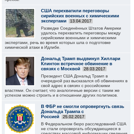
США перехватили переговоры
сирийских военных с химическими
экспертами
13.04.2017
Разведке Соединённых Штатов Америки
удалось перехватить переговоры между
сирийскими военными и химическими
экспертами, речь во время которых шла о подготовке
химической атаки в Идлибе.
Дональд Трамп выдвинул Хиллари
Клинтон встречное обвинение в
связях с Москвой
28.03.2017
Президент США Дональд Трамп в
очередной раз высказался об обвинениях в
свой адрес в связях с российскими
властями. Он считает, что аналогичные версии с таким же
успехом можно строить и в отношении других политиков.
В ФБР не смогли опровергнуть связь
Дональда Трампа с
Россией
25.02.2017
В Федеральном бюро расследований США
не стали опровергать обсуждающиеся в
средствах массовой информации сведения