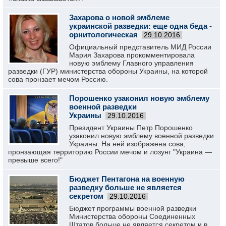
Захарова о новой эмблеме
украинской разведки: еще одна беда -
орнитологическая
29.10.2016
Официальный представитель МИД России
Мария Захарова прокомментировала
новую эмблему Главного управления
разведки (ГУР) министерства обороны Украины, на которой
сова пронзает мечом Россию.
Порошенко узаконил новую эмблему
военной разведки
Украины
29.10.2016
Президент Украины Петр Порошенко
узаконил новую эмблему военной разведки
Украины. На ней изображена сова,
пронзающая территорию России мечом и лозунг "Украина —
превыше всего!"
Бюджет Пентагона на военную
разведку больше не является
секретом
29.10.2016
Бюджет программы военной разведки
Министерства обороны Соединенных
Штатов больше не является секретом и в