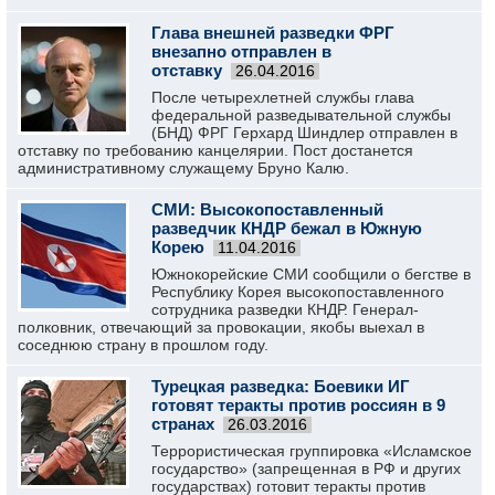
Глава внешней разведки ФРГ
внезапно отправлен в
отставку
26.04.2016
После четырехлетней службы глава
федеральной разведывательной службы
(БНД) ФРГ Герхард Шиндлер отправлен в
отставку по требованию канцелярии. Пост достанется
административному служащему Бруно Калю.
СМИ: Высокопоставленный
разведчик КНДР бежал в Южную
Корею
11.04.2016
Южнокорейские СМИ сообщили о бегстве в
Республику Корея высокопоставленного
сотрудника разведки КНДР. Генерал-
полковник, отвечающий за провокации, якобы выехал в
соседнюю страну в прошлом году.
Турецкая разведка: Боевики ИГ
готовят теракты против россиян в 9
странах
26.03.2016
Террористическая группировка «Исламское
государство» (запрещенная в РФ и других
государствах) готовит теракты против