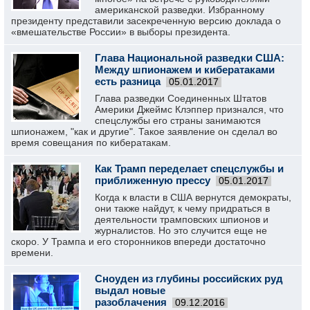
американской разведки. Избранному
президенту представили засекреченную версию доклада о
«вмешательстве России» в выборы президента.
Глава Национальной разведки США:
Между шпионажем и кибератаками
есть разница
05.01.2017
Глава разведки Соединенных Штатов
Америки Джеймс Клэппер признался, что
спецслужбы его страны занимаются
шпионажем, "как и другие". Такое заявление он сделал во
время совещания по кибератакам.
Как Трамп переделает спецслужбы и
приближенную прессу
05.01.2017
Когда к власти в США вернутся демократы,
они также найдут, к чему придраться в
деятельности трамповских шпионов и
журналистов. Но это случится еще не
скоро. У Трампа и его сторонников впереди достаточно
времени.
Сноуден из глубины российских руд
выдал новые
разоблачения
09.12.2016