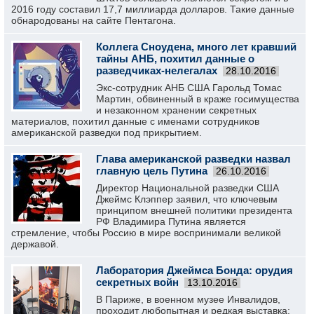
2016 году составил 17,7 миллиарда долларов. Такие данные
обнародованы на сайте Пентагона.
Коллега Сноудена, много лет кравший
тайны АНБ, похитил данные о
разведчиках-нелегалах
28.10.2016
Экс-сотрудник АНБ США Гарольд Томас
Мартин, обвиненный в краже госимущества
и незаконном хранении секретных
материалов, похитил данные с именами сотрудников
американской разведки под прикрытием.
Глава американской разведки назвал
главную цель Путина
26.10.2016
Директор Национальной разведки США
Джеймс Клэппер заявил, что ключевым
принципом внешней политики президента
РФ Владимира Путина является
стремление, чтобы Россию в мире воспринимали великой
державой.
Лаборатория Джеймса Бонда: орудия
секретных войн
13.10.2016
В Париже, в военном музее Инвалидов,
проходит любопытная и редкая выставка: