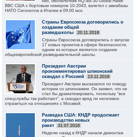
них, беспилотник RQ-4B-30 Global Hawk
ВВС США с бортовым номером 10-2043, взлетел с авиабазы
НАТО Сигонелла в Италии в 09:00 мск.
Страны Евросоюза договорились о
создании общей
разведшколы
20.11.2018
Страны Евросоюза договорились о запуске
17 новых проектов в сфере безопасности,
одним из которых является создание
общеевропейской разведывательной школы.
Президент Австрии
прокомментировал шпионский
скандал с Россией
13.11.2018
Президент Австрии высказался по поводу
истории со шпионажем. Он заявил, что не
стал бы драматизировать, поскольку "все
спецслужбы так работают", а скандал вряд ли негативно
отразиться на отношениях с Москвой.
Разведка США: КНДР продолжает
производство новых
ракет
31.07.2018
Неделю назад в КНДР начали демонтаж