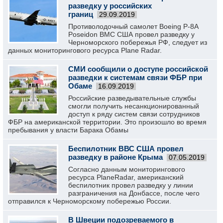
разведку у российских
границ
29.09.2019
Противолодочный самолет Boeing P-8A
Poseidon ВМС США провел разведку у
Черноморского побережья РФ, следует из
данных мониторингового ресурса Plane Radar.
СМИ сообщили о доступе российской
разведки к системам связи ФБР при
Обаме
16.09.2019
Российские разведывательные службы
смогли получить несанкционированный
доступ к ряду систем связи сотрудников
ФБР на американской территории. Это произошло во время
пребывания у власти Барака Обамы
Беспилотник ВВС США провел
разведку в районе Крыма
07.05.2019
Согласно данным мониторингового
ресурса PlaneRadar, американский
беспилотник провел разведку у линии
разграничения на Донбассе, после чего
отправился к Черноморскому побережью России.
В Швеции подозреваемого в