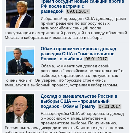
Трамп обсудит новые санкции против
РФ после встречи с
разведкой
09.01.2017
Избранный президент США Дональд Трамп
примет решение по вопросу новых
антироссийских санкций после
консультации с американской разведкой по поводу обвинений
Москвы в кибератаках и вмешательстве в выборы.
Обама прокомментировал доклад
разведки США о "вмешательстве
России" в выборы
08.01.2017
Обама, комментируя доклад своей
разведки о "российском вмешательстве" в
выборы, охарактеризовал документ как
"очень ясный". Он уверен, что "русские стремились
вмешаться в выборный процесс, устраивая кибервзломы.
Доклад о вмешательстве России в
выборы США — «прощальный
подарок» Обамы Трампу
07.01.2017
Разведслужбы США обнародовали доклад
о «российском вмешательстве» в
президентские выборы. По их мнению,
Россия пыталась дискредитировать Клинтон с целью помочь
избранию Трампа. Трамп обвинил в халатности самих