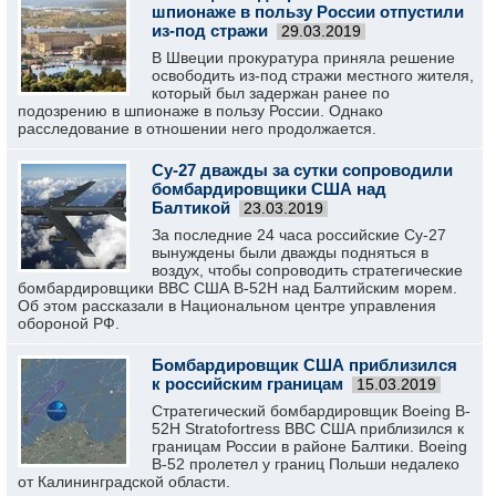
шпионаже в пользу России отпустили
из-под стражи
29.03.2019
В Швеции прокуратура приняла решение
освободить из-под стражи местного жителя,
который был задержан ранее по
подозрению в шпионаже в пользу России. Однако
расследование в отношении него продолжается.
Су-27 дважды за сутки сопроводили
бомбардировщики США над
Балтикой
23.03.2019
За последние 24 часа российские Су-27
вынуждены были дважды подняться в
воздух, чтобы сопроводить стратегические
бомбардировщики ВВС США B-52H над Балтийским морем.
Об этом рассказали в Национальном центре управления
обороной РФ.
Бомбардировщик США приблизился
к российским границам
15.03.2019
Стратегический бомбардировщик Boeing B-
52H Stratofortress ВВС США приблизился к
границам России в районе Балтики. Boeing
B-52 пролетел у границ Польши недалеко
от Калининградской области.