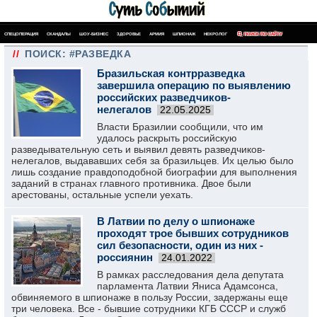
СПЕЦОПЕРАЦИЯ
СКАНДАЛЫ
ШОУ-БИЗНЕС
ЗДОРОВЬЕ
АРМИЯ
ШПИОНАЖ
НЕКРОЛОГ
ПОИСК ПО САЙТУ
//
ПОИСК: #РАЗВЕДКА
Бразильская контрразведка
завершила операцию по выявлению
российских разведчиков-
нелегалов
22.05.2025
Власти Бразилии сообщили, что им
удалось раскрыть российскую
разведывательную сеть и выявил девять разведчиков-
нелегалов, выдававших себя за бразильцев. Их целью было
лишь создание правдоподобной биографии для выполнения
заданий в странах главного противника. Двое были
арестованы, остальные успели уехать.
В Латвии по делу о шпионаже
проходят трое бывших сотрудников
сил безопасности, один из них -
россиянин
24.01.2022
В рамках расследования дела депутата
парламента Латвии Яниса Адамсонса,
обвиняемого в шпионаже в пользу России, задержаны еще
три человека. Все - бывшие сотрудники КГБ СССР и служб