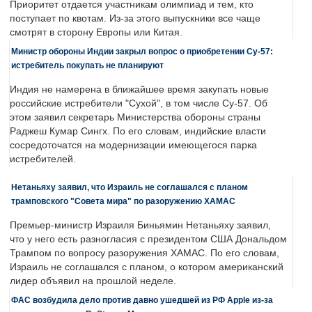
Приоритет отдается участникам олимпиад и тем, кто
поступает по квотам. Из-за этого выпускники все чаще
смотрят в сторону Европы или Китая.
Министр обороны Индии закрыл вопрос о приобретении Су-57:
истребитель покупать не планируют
Индия не намерена в ближайшее время закупать новые
российские истребители "Сухой", в том числе Су-57. Об
этом заявил секретарь Министерства обороны страны
Раджеш Кумар Сингх. По его словам, индийские власти
сосредоточатся на модернизации имеющегося парка
истребителей.
Нетаньяху заявил, что Израиль не соглашался с планом
трамповского "Совета мира" по разоружению ХАМАС
Премьер-министр Израиля Биньямин Нетаньяху заявил,
что у него есть разногласия с президентом США Дональдом
Трампом по вопросу разоружения ХАМАС. По его словам,
Израиль не соглашался с планом, о котором американский
лидер объявил на прошлой неделе.
ФАС возбудила дело против давно ушедшей из РФ Apple из-за