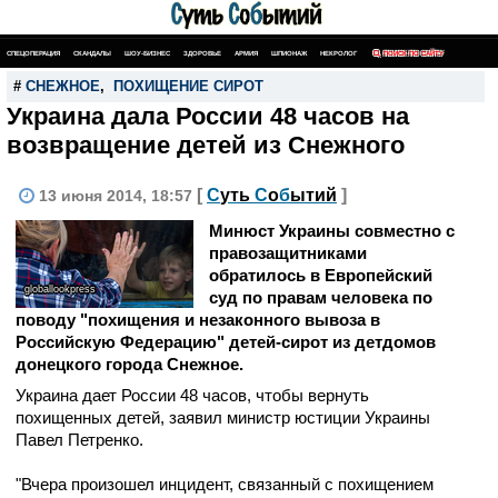
СПЕЦОПЕРАЦИЯ
СКАНДАЛЫ
ШОУ-БИЗНЕС
ЗДОРОВЬЕ
АРМИЯ
ШПИОНАЖ
НЕКРОЛОГ
ПОИСК ПО САЙТУ
#
СНЕЖНОЕ
,
ПОХИЩЕНИЕ СИРОТ
Украина дала России 48 часов на
возвращение детей из Снежного
[
С
уть
С
о
б
ытий
]
13 июня 2014, 18:57
Минюст Украины совместно с
правозащитниками
обратилось в Европейский
globallookpress
суд по правам человека по
поводу "похищения и незаконного вывоза в
Российскую Федерацию" детей-сирот из детдомов
донецкого города Снежное.
Украина дает России 48 часов, чтобы вернуть
похищенных детей, заявил министр юстиции Украины
Павел Петренко.
"Вчера произошел инцидент, связанный с похищением