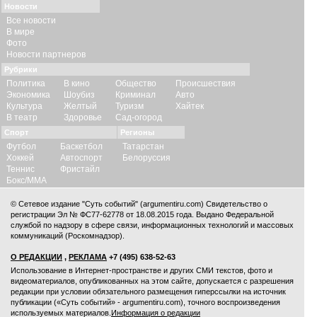
Новости
Все новости
В мире
Фото
Новости партнеров
Рубрики
Политика
В кино
Общество
Происшествия
Экономика
Шоубиз
Криминал
Авто
Культура
Желтый
Туризм
Хайтек
В театр
Здоровье
Сад-огород
Спорт
Регионы
Футбол
Баскетбол
Татарстан
Хоккей
Автоспорт
Белоруссия
Теннис
Фристайл
Бокс/ММА
© Сетевое издание "Суть событий" (argumentiru.com) Свидетельство о
регистрации Эл № ФС77-62778 от 18.08.2015 года. Выдано Федеральной
службой по надзору в сфере связи, информационных технологий и массовых
коммуникаций (Роскомнадзор).
О РЕДАКЦИИ
,
РЕКЛАМА
+7 (495) 638-52-63
Использование в Интернет-пространстве и других СМИ текстов, фото и
видеоматериалов, опубликованных на этом сайте, допускается с
разрешения
редакции
при условии обязательного размещения гиперссылки на источник
публикации («Суть событий» - argumentiru.com), точного воспроизведения
используемых материалов.
Информация о редакции