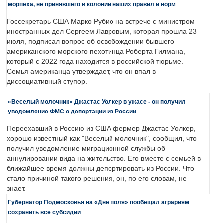
морпеха, не принявшего в колонии наших правил и норм
Госсекретарь США Марко Рубио на встрече с министром
иностранных дел Сергеем Лавровым, которая прошла 23
июля, подписал вопрос об освобождении бывшего
американского морского пехотинца Роберта Гилмана,
который с 2022 года находится в российской тюрьме.
Семья американца утверждает, что он впал в
диссоциативный ступор.
«Веселый молочник» Джастас Уолкер в ужасе - он получил
уведомление ФМС о депортации из России
Переехавший в Россию из США фермер Джастас Уолкер,
хорошо известный как "Веселый молочник", сообщил, что
получил уведомление миграционной службы об
аннулировании вида на жительство. Его вместе с семьей в
ближайшее время должны депортировать из России. Что
стало причиной такого решения, он, по его словам, не
знает.
Губернатор Подмосковья на «Дне поля» пообещал аграриям
сохранить все субсидии