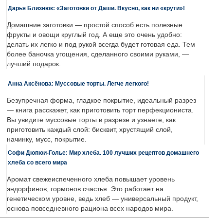
Дарья Близнюк: «Заготовки от Даши. Вкусно, как ни «крути»!
Домашние заготовки — простой способ есть полезные
фрукты и овощи круглый год. А еще это очень удобно:
делать их легко и под рукой всегда будет готовая еда. Тем
более баночка угощения, сделанного своими руками, —
лучший подарок.
Анна Аксёнова: Муссовые торты. Легче легкого!
Безупречная форма, гладкое покрытие, идеальный разрез
— книга расскажет, как приготовить торт перфекциониста.
Вы увидите муссовые торты в разрезе и узнаете, как
приготовить каждый слой: бисквит, хрустящий слой,
начинку, мусс, покрытие.
Софи Дюпюи-Голье: Мир хлеба. 100 лучших рецептов домашнего
хлеба со всего мира
Аромат свежеиспеченного хлеба повышает уровень
эндорфинов, гормонов счастья. Это работает на
генетическом уровне, ведь хлеб — универсальный продукт,
основа повседневного рациона всех народов мира.