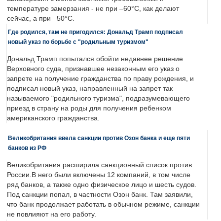
температуре замерзания - не при –60°C, как делают
сейчас, а при –50°C.
Где родился, там не пригодился: Дональд Трамп подписал
новый указ по борьбе с "родильным туризмом"
Дональд Трамп попытался обойти недавнее решение
Верховного суда, признавшее незаконным его указ о
запрете на получение гражданства по праву рождения, и
подписал новый указ, направленный на запрет так
называемого "родильного туризма", подразумевающего
приезд в страну на роды для получения ребенком
американского гражданства.
Великобритания ввела санкции против Озон банка и еще пяти
банков из РФ
Великобритания расширила санкционный список против
России.В него были включены 12 компаний, в том числе
ряд банков, а также одно физическое лицо и шесть судов.
Под санкции попал, в частности Озон банк. Там заявили,
что банк продолжает работать в обычном режиме, санкции
не повлияют на его работу.