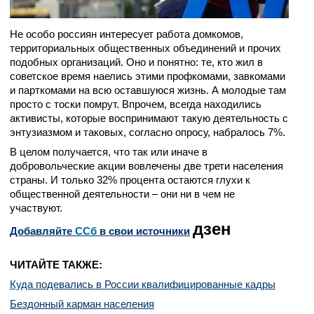
Не особо россиян интересует работа домкомов,
территориальных общественных объединений и прочих
подобных организаций. Оно и понятно: те, кто жил в
советское время наелись этими профкомами, завкомами
и парткомами на всю оставшуюся жизнь. А молодые там
просто с тоски помрут. Впрочем, всегда находились
активисты, которые воспринимают такую деятельность с
энтузиазмом и таковых, согласно опросу, набралось 7%.
В целом получается, что так или иначе в
добровольческие акции вовлечены две трети населения
страны. И только 32% процента остаются глухи к
общественной деятельности – они ни в чем не
участвуют.
дзен
Добавляйте
CСб
в свои источники
ЧИТАЙТЕ ТАКЖЕ:
Куда подевались в России квалифицированные кадры
Бездонный карман населения