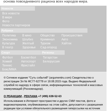
основа повседневного рациона всех народов мира.
Новости
Все новости
В мире
Фото
Новости партнеров
Рубрики
Политика
В кино
Общество
Происшествия
Экономика
Шоубиз
Криминал
Авто
Культура
Желтый
Туризм
Хайтек
В театр
Здоровье
Сад-огород
Спорт
Регионы
Футбол
Баскетбол
Татарстан
Хоккей
Автоспорт
Белоруссия
Теннис
Фристайл
Бокс/ММА
© Сетевое издание "Суть событий" (argumentiru.com) Свидетельство о
регистрации Эл № ФС77-62778 от 18.08.2015 года. Выдано Федеральной
службой по надзору в сфере связи, информационных технологий и массовых
коммуникаций (Роскомнадзор).
О РЕДАКЦИИ
,
РЕКЛАМА
+7 (495) 638-52-63
Использование в Интернет-пространстве и других СМИ текстов, фото и
видеоматериалов, опубликованных на этом сайте, допускается с
разрешения
редакции
при условии обязательного размещения гиперссылки на источник