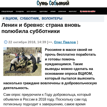
СПЕЦОПЕРАЦИЯ
СКАНДАЛЫ
ШОУ-БИЗНЕС
ЗДОРОВЬЕ
АРМИЯ
ШПИОНАЖ
НЕКРОЛОГ
ПОИСК ПО САЙТУ
#
ВЦИОМ
,
СУББОТНИК
,
ВОЛОНТЕРЫ
Ленин и бревно: страна вновь
полюбила субботники
22 октября 2018, 14:39 [«»,
Олег Павлов
]
Россияне в массе своей не
прочь бесплатно поработать
и готовы помочь
нуждающимся. Такие
выводы можно сделать на
globallookpress.com
основании опроса ВЦИОМ,
который пытался выяснить
насколько граждане вовлечены в добровольческую
деятельность.
Сам опрос приурочили к Году добровольца, который
объявлен в России в 2018 году. Поскольку сам год
потихоньку подходит к завершению, самое время