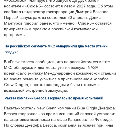
«Роскомос» планирует, что запуск еще двух ракет-
носителей «Союз-5» состоится летом 2027 года. Об этом
сообщил гендиректор госкорпорации Дмитрий Баканов.
Первый запуск ракеты состоялся 30 апреля. Денис
Мантуров говорил ранее, что именно «Союз-5» остается
приоритетным проектом российской космической
программы.
На российском сегменте МКС обнаружили два места утечки
воздуха
В «Роскосмосе» сообщили, что на российском сегменте
МКС обнаружили два места утечки воздуха. NASA
предписало экипажу Международной космической станции
на время ремонта укрыться в пристыкованном корабле
Crew Dragon, надеть скафандры и были готовым к
возможной экстренной эвакуации.
Ракета компании Безоса взорвалась во время испытаний
Ракета-носитель New Glenn компании Blue Origin Джеффа
Безоса взорвалась во время испытаний силовой установки
на стартовом комплексе на мысе Канаверал во Флориде.
По словам Джеффа Безоса, компания выясняет причины