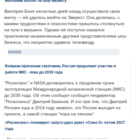
молчание коллег по шоу-бизнесу"
Виктория Боня несколько дней назад осуществила свою
мечту — ей удалось взойти на Эверест. Она делилась, с
какими трудностями и опасностями пришлось столкнуться
на пути к вершине. Однако её поступок оказался
практически незамеченным другими представителями шоу-
бизнеса, что неприятно удивило телезвезду.
НАУКА
Вопреки прогнозам скептиков, Россия продолжит участие в
работе МКС - пока до 2030 года
"Роскосмос" и NASA договорились о продлении срока
эксплуатации Международной космической станции (МКС)
до 2030 года. Об этом сообщил сообщил гендиректор
"Роскосмоса" Дмитрий Баканов. И это при том, что Дмитрий
Рогозин еще в 2014 году заявлял, что Россия выходит из
проекта, а самой станции "пора на пенсию".
«Роскосмос» планирует запуск двух ракет «Союз-5» летом 2027
года