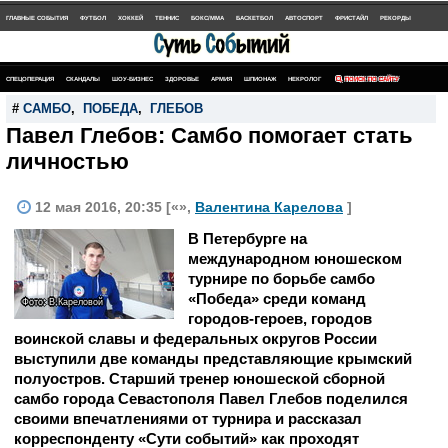
ГЛАВНЫЕ СОБЫТИЯ
ФУТБОЛ
ХОККЕЙ
ТЕННИС
БОКС/MMA
БАСКЕТБОЛ
АВТОСПОРТ
ФРИСТАЙЛ
РЕКОРДЫ
СПЕЦОПЕРАЦИЯ
СКАНДАЛЫ
ШОУ-БИЗНЕС
ЗДОРОВЬЕ
АРМИЯ
ШПИОНАЖ
НЕКРОЛОГ
ПОИСК ПО САЙТУ
#
САМБО
,
ПОБЕДА
,
ГЛЕБОВ
Павел Глебов: Самбо помогает стать
личностью
12 мая 2016, 20:35 [«»,
Валентина Карелова
]
В Петербурге на
международном юношеском
турнире по борьбе самбо
«Победа» среди команд
Фото: В.Кареловой
городов-героев, городов
воинской славы и федеральных округов России
выступили две команды представляющие крымский
полуостров. Старший тренер юношеской сборной
самбо города Севастополя Павел Глебов поделился
своими впечатлениями от турнира и рассказал
корреспонденту «Сути событий» как проходят