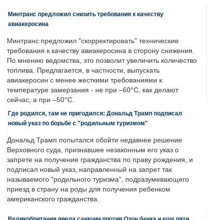
Минтранс предложил снизить требования к качеству
авиакеросина
Минтранс предложил "скорректировать" технические
требования к качеству авиакеросина в сторону снижения.
По мнению ведомства, это позволит увеличить количество
топлива. Предлагается, в частности, выпускать
авиакеросин с менее жесткими требованиями к
температуре замерзания - не при –60°C, как делают
сейчас, а при –50°C.
Где родился, там не пригодился: Дональд Трамп подписал
новый указ по борьбе с "родильным туризмом"
Дональд Трамп попытался обойти недавнее решение
Верховного суда, признавшее незаконным его указ о
запрете на получение гражданства по праву рождения, и
подписал новый указ, направленный на запрет так
называемого "родильного туризма", подразумевающего
приезд в страну на роды для получения ребенком
американского гражданства.
Великобритания ввела санкции против Озон банка и еще пяти