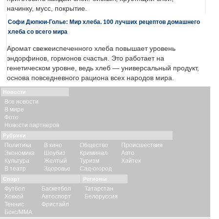
начинку, мусс, покрытие.
Софи Дюпюи-Голье: Мир хлеба. 100 лучших рецептов домашнего
хлеба со всего мира
Аромат свежеиспеченного хлеба повышает уровень
эндорфинов, гормонов счастья. Это работает на
генетическом уровне, ведь хлеб — универсальный продукт,
основа повседневного рациона всех народов мира.
Новости
Все новости
В мире
Фото
Новости партнеров
Рубрики
Политика
В кино
Общество
Происшествия
Экономика
Шоубиз
Криминал
Авто
Культура
Желтый
Туризм
Хайтек
В театр
Здоровье
Сад-огород
Спорт
Регионы
Футбол
Баскетбол
Татарстан
Хоккей
Автоспорт
Белоруссия
Теннис
Фристайл
Бокс/ММА