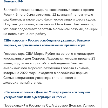
банков из РФ
Великобритания расширила санкционный список против
России.В него были включены 12 компаний, в том числе
ряд банков, а также одно физическое лицо и шесть судов.
Под санкции попал, в частности Озон банк. Там заявили,
что банк продолжает работать в обычном режиме, санкции
не повлияют на его работу.
США попросили Россию освободить осужденного бывшего
морпеха, не принявшего в колонии наших правил и норм
Госсекретарь США Марко Рубио на встрече с министром
иностранных дел Сергеем Лавровым, которая прошла 23
июля, подписал вопрос об освобождении бывшего
американского морского пехотинца Роберта Гилмана,
который с 2022 года находится в российской тюрьме.
Семья американца утверждает, что он впал в
диссоциативный ступор.
«Веселый молочник» Джастас Уолкер в ужасе - он получил
уведомление ФМС о депортации из России
Переехавший в Россию из США фермер Джастас Уолкер,