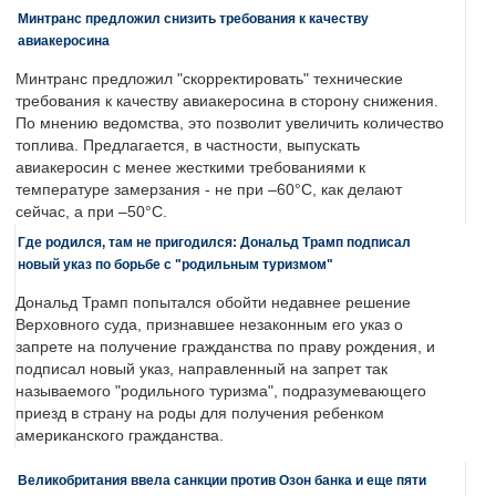
Минтранс предложил снизить требования к качеству
авиакеросина
Минтранс предложил "скорректировать" технические
требования к качеству авиакеросина в сторону снижения.
По мнению ведомства, это позволит увеличить количество
топлива. Предлагается, в частности, выпускать
авиакеросин с менее жесткими требованиями к
температуре замерзания - не при –60°C, как делают
сейчас, а при –50°C.
Где родился, там не пригодился: Дональд Трамп подписал
новый указ по борьбе с "родильным туризмом"
Дональд Трамп попытался обойти недавнее решение
Верховного суда, признавшее незаконным его указ о
запрете на получение гражданства по праву рождения, и
подписал новый указ, направленный на запрет так
называемого "родильного туризма", подразумевающего
приезд в страну на роды для получения ребенком
американского гражданства.
Великобритания ввела санкции против Озон банка и еще пяти