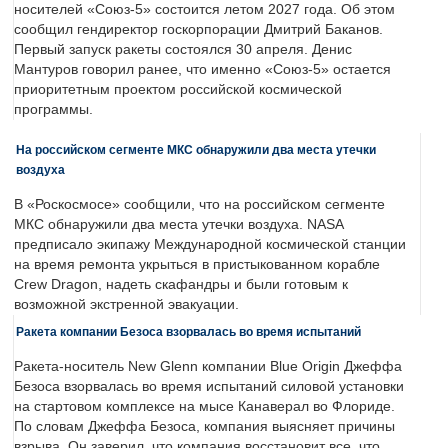
носителей «Союз-5» состоится летом 2027 года. Об этом
сообщил гендиректор госкорпорации Дмитрий Баканов.
Первый запуск ракеты состоялся 30 апреля. Денис
Мантуров говорил ранее, что именно «Союз-5» остается
приоритетным проектом российской космической
программы.
На российском сегменте МКС обнаружили два места утечки
воздуха
В «Роскосмосе» сообщили, что на российском сегменте
МКС обнаружили два места утечки воздуха. NASA
предписало экипажу Международной космической станции
на время ремонта укрыться в пристыкованном корабле
Crew Dragon, надеть скафандры и были готовым к
возможной экстренной эвакуации.
Ракета компании Безоса взорвалась во время испытаний
Ракета-носитель New Glenn компании Blue Origin Джеффа
Безоса взорвалась во время испытаний силовой установки
на стартовом комплексе на мысе Канаверал во Флориде.
По словам Джеффа Безоса, компания выясняет причины
взрыва. Он заверил, что компания восстановит все, что