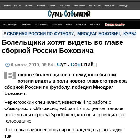
ГЛАВНЫЕ СОБЫТИЯ
ФУТБОЛ
ХОККЕЙ
ТЕННИС
БОКС/MMA
БАСКЕТБОЛ
АВТОСПОРТ
ФРИСТАЙЛ
РЕКОРДЫ
СПЕЦОПЕРАЦИЯ
СКАНДАЛЫ
ШОУ-БИЗНЕС
ЗДОРОВЬЕ
АРМИЯ
ШПИОНАЖ
НЕКРОЛОГ
ПОИСК ПО САЙТУ
#
СБОРНАЯ РОССИИ ПО ФУТБОЛУ
,
МИОДРАГ БОЖОВИЧ
,
КУРБАН
Болельщики хотят видеть во главе
сборной России Божовича
[
С
уть
С
о
б
ытий
]
6 марта 2010, 09:54
В
опросе болельщиков на тему, кого бы они
хотели видеть в роли нового главного тренера
сборной России по футболу, победил Миодраг
Божович.
Черногорский специалист, известный по работе с
«Амкаром» и «Москвой», набрал 17 процентов голосов
посетителей портала Sportbox.ru, который проводил это
голосование.
Шестерка наиболее популярных кандидатур выглядит
так.