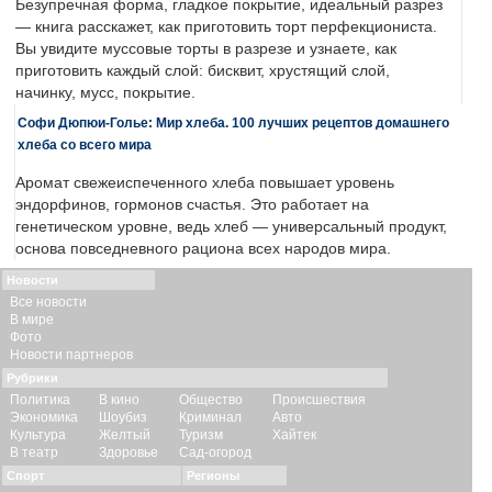
Безупречная форма, гладкое покрытие, идеальный разрез
— книга расскажет, как приготовить торт перфекциониста.
Вы увидите муссовые торты в разрезе и узнаете, как
приготовить каждый слой: бисквит, хрустящий слой,
начинку, мусс, покрытие.
Софи Дюпюи-Голье: Мир хлеба. 100 лучших рецептов домашнего
хлеба со всего мира
Аромат свежеиспеченного хлеба повышает уровень
эндорфинов, гормонов счастья. Это работает на
генетическом уровне, ведь хлеб — универсальный продукт,
основа повседневного рациона всех народов мира.
Новости
Все новости
В мире
Фото
Новости партнеров
Рубрики
Политика
В кино
Общество
Происшествия
Экономика
Шоубиз
Криминал
Авто
Культура
Желтый
Туризм
Хайтек
В театр
Здоровье
Сад-огород
Спорт
Регионы