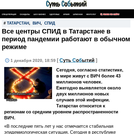
СПЕЦОПЕРАЦИЯ
СКАНДАЛЫ
ШОУ-БИЗНЕС
ЗДОРОВЬЕ
АРМИЯ
ШПИОНАЖ
НЕКРОЛОГ
ПОИСК ПО САЙТУ
#
ТАТАРСТАН
,
ВИЧ
,
СПИД
Все центры СПИД в Татарстане в
период пандемии работают в обычном
режиме
[
С
уть
С
о
б
ытий
]
1 декабря 2020, 18:59
Сегодня, согласно статистике,
в мире живут с ВИЧ более 43
миллионов человек.
Ежегодно выявляется около
двух миллионов новых
globallookpress.com/Sunil
случаев этой инфекции.
Pradhan
Татарстан относится к
регионам со средним уровнем распространенности
ВИЧ.
«В последние пять лет у нас отмечается стабильная
эпидемиологическая ситуация. Сегодня в республике