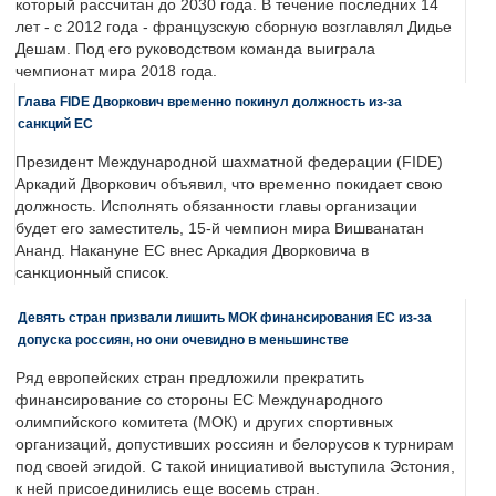
который рассчитан до 2030 года. В течение последних 14
лет - с 2012 года - французскую сборную возглавлял Дидье
Дешам. Под его руководством команда выиграла
чемпионат мира 2018 года.
Глава FIDE Дворкович временно покинул должность из-за
санкций ЕС
Президент Международной шахматной федерации (FIDE)
Аркадий Дворкович объявил, что временно покидает свою
должность. Исполнять обязанности главы организации
будет его заместитель, 15-й чемпион мира Вишванатан
Ананд. Накануне ЕС внес Аркадия Дворковича в
санкционный список.
Девять стран призвали лишить МОК финансирования ЕС из-за
допуска россиян, но они очевидно в меньшинстве
Ряд европейских стран предложили прекратить
финансирование со стороны ЕС Международного
олимпийского комитета (МОК) и других спортивных
организаций, допустивших россиян и белорусов к турнирам
под своей эгидой. С такой инициативой выступила Эстония,
к ней присоединились еще восемь стран.