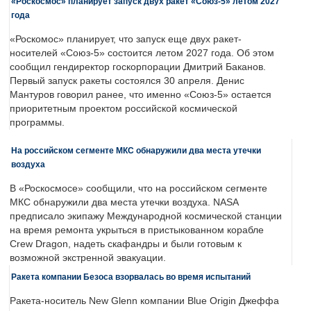
«Роскосмос» планирует запуск двух ракет «Союз-5» летом 2027
года
«Роскомос» планирует, что запуск еще двух ракет-
носителей «Союз-5» состоится летом 2027 года. Об этом
сообщил гендиректор госкорпорации Дмитрий Баканов.
Первый запуск ракеты состоялся 30 апреля. Денис
Мантуров говорил ранее, что именно «Союз-5» остается
приоритетным проектом российской космической
программы.
На российском сегменте МКС обнаружили два места утечки
воздуха
В «Роскосмосе» сообщили, что на российском сегменте
МКС обнаружили два места утечки воздуха. NASA
предписало экипажу Международной космической станции
на время ремонта укрыться в пристыкованном корабле
Crew Dragon, надеть скафандры и были готовым к
возможной экстренной эвакуации.
Ракета компании Безоса взорвалась во время испытаний
Ракета-носитель New Glenn компании Blue Origin Джеффа