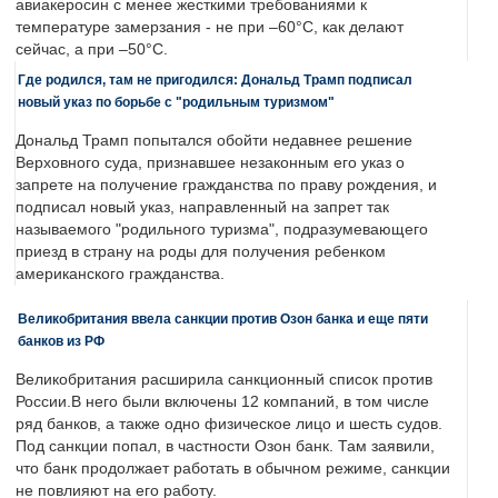
авиакеросин с менее жесткими требованиями к
температуре замерзания - не при –60°C, как делают
сейчас, а при –50°C.
Где родился, там не пригодился: Дональд Трамп подписал
новый указ по борьбе с "родильным туризмом"
Дональд Трамп попытался обойти недавнее решение
Верховного суда, признавшее незаконным его указ о
запрете на получение гражданства по праву рождения, и
подписал новый указ, направленный на запрет так
называемого "родильного туризма", подразумевающего
приезд в страну на роды для получения ребенком
американского гражданства.
Великобритания ввела санкции против Озон банка и еще пяти
банков из РФ
Великобритания расширила санкционный список против
России.В него были включены 12 компаний, в том числе
ряд банков, а также одно физическое лицо и шесть судов.
Под санкции попал, в частности Озон банк. Там заявили,
что банк продолжает работать в обычном режиме, санкции
не повлияют на его работу.