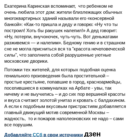
Екатерина Каринская вспоминает, что ребенком не
очень любила этот дом: жители близлежащих обычных
многоквартирных зданий называли его «консервной
банкой»: «Как-то пришла и деду и говорю: «Ну что ты
построил! Хоть бы ракушек налепил!» А дед говорит:
«Ну, потерпи, внучоночек, чуть-чуть. Вот деньжатами
разживемся — и налепим». Бедному гению и в страшном
сне не могла присниться вся та "красота нечеловеческой
силы", что заполнила собой разрушенные уютные
московские дворики.
Потомки тех жителей, для которых подобная оценка
гениального произведения была простительной –
простые крестьяне, попавшие в город, красноармейцы,
поселившиеся в коммуналках на Арбате - увы, так
ничему и не выучились – и до сих пор вершиной красоты
и вкуса считают золотой унитаз и кровать с балдахином.
А если к подобным вкусовым пристрастиям добавляется
главный движущий мотив современной Москвы –
жадность, то и пожаров наполеоновских не надо – сами
все порушим.
дзен
Добавляйте
CСб
в свои источники