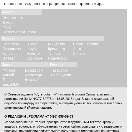
основа повседневного рациона всех народов мира.
Новости
Все новости
В мире
Фото
Новости партнеров
Рубрики
Политика
В кино
Общество
Происшествия
Экономика
Шоубиз
Криминал
Авто
Культура
Желтый
Туризм
Хайтек
В театр
Здоровье
Сад-огород
Спорт
Регионы
Футбол
Баскетбол
Татарстан
Хоккей
Автоспорт
Белоруссия
Теннис
Фристайл
Бокс/ММА
© Сетевое издание "Суть событий" (argumentiru.com) Свидетельство о
регистрации Эл № ФС77-62778 от 18.08.2015 года. Выдано Федеральной
службой по надзору в сфере связи, информационных технологий и массовых
коммуникаций (Роскомнадзор).
О РЕДАКЦИИ
,
РЕКЛАМА
+7 (495) 638-52-63
Использование в Интернет-пространстве и других СМИ текстов, фото и
видеоматериалов, опубликованных на этом сайте, допускается с
разрешения
редакции
при условии обязательного размещения гиперссылки на источник