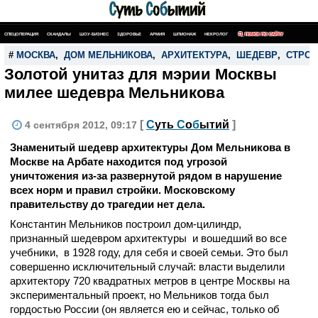
СПЕЦОПЕРАЦИЯ
СКАНДАЛЫ
ШОУ-БИЗНЕС
ЗДОРОВЬЕ
АРМИЯ
ШПИОНАЖ
НЕКРОЛОГ
ПОИСК ПО САЙТУ
#
МОСКВА
,
ДОМ МЕЛЬНИКОВА
,
АРХИТЕКТУРА
,
ШЕДЕВР
,
СТРОИ
Золотой унитаз для мэрии Москвы
милее шедевра Мельникова
[
С
уть
С
о
б
ытий
]
4 сентября 2012, 09:17
Знаменитый шедевр архитектуры Дом Мельникова в
Москве на Арбате находится под угрозой
уничтожения из-за развернутой рядом в нарушение
всех норм и правил стройки. Московскому
правительству до трагедии нет дела.
Константин Мельников построил дом-цилиндр,
признанный шедевром архитектуры и вошедший во все
учебники, в 1928 году, для себя и своей семьи. Это был
совершенно исключительный случай: власти выделили
архитектору 720 квадратных метров в центре Москвы на
экспериментальный проект, но Мельников тогда был
гордостью России (он является ею и сейчас, только об