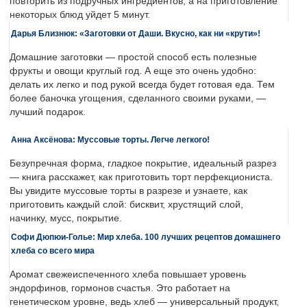
повторить из подручных ингредиентов, а на приготовление
некоторых блюд уйдет 5 минут.
Дарья Близнюк: «Заготовки от Даши. Вкусно, как ни «крути»!
Домашние заготовки — простой способ есть полезные
фрукты и овощи круглый год. А еще это очень удобно:
делать их легко и под рукой всегда будет готовая еда. Тем
более баночка угощения, сделанного своими руками, —
лучший подарок.
Анна Аксёнова: Муссовые торты. Легче легкого!
Безупречная форма, гладкое покрытие, идеальный разрез
— книга расскажет, как приготовить торт перфекциониста.
Вы увидите муссовые торты в разрезе и узнаете, как
приготовить каждый слой: бисквит, хрустящий слой,
начинку, мусс, покрытие.
Софи Дюпюи-Голье: Мир хлеба. 100 лучших рецептов домашнего
хлеба со всего мира
Аромат свежеиспеченного хлеба повышает уровень
эндорфинов, гормонов счастья. Это работает на
генетическом уровне, ведь хлеб — универсальный продукт,