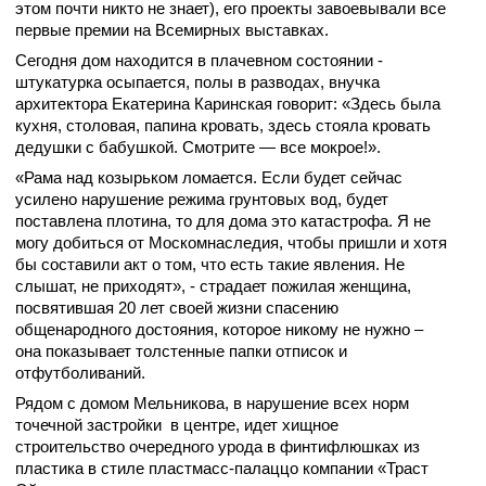
этом почти никто не знает), его проекты завоевывали все
первые премии на Всемирных выставках.
Сегодня дом находится в плачевном состоянии -
штукатурка осыпается, полы в разводах, внучка
архитектора Екатерина Каринская говорит: «Здесь была
кухня, столовая, папина кровать, здесь стояла кровать
дедушки с бабушкой. Смотрите — все мокрое!».
«Рама над козырьком ломается. Если будет сейчас
усилено нарушение режима грунтовых вод, будет
поставлена плотина, то для дома это катастрофа. Я не
могу добиться от Москомнаследия, чтобы пришли и хотя
бы составили акт о том, что есть такие явления. Не
слышат, не приходят», - страдает пожилая женщина,
посвятившая 20 лет своей жизни спасению
общенародного достояния, которое никому не нужно –
она показывает толстенные папки отписок и
отфутболиваний.
Рядом с домом Мельникова, в нарушение всех норм
точечной застройки в центре, идет хищное
строительство очередного урода в финтифлюшках из
пластика в стиле пластмасс-палаццо компании «Траст