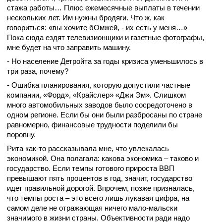
стажа работы… Плюс ежемесячные выплаты в течении
нескольких лет. Им нужны бродяги. Что ж, как
говориться: «вы хочите бОмжей, - их есть у меня…»
Пока сюда ездят телевизионщики и газетные фотографы,
мне будет на что заправить машину.
- Но население Детройта за годы кризиса уменьшилось в
три раза, почему?
- Ошибка планирования, которую допустили частные
компании, «Форд», «Крайслер» «Джи Эм». Слишком
много автомобильных заводов было сосредоточено в
одном регионе. Если бы они были разбросаны по стране
равномерно, финансовые трудности поделили бы
поровну.
Рита как-то рассказывала мне, что увлекалась
экономикой. Она полагала: какова экономика – таково и
государство. Если темпы готового прироста ВВП
превышают пять процентов в год, значит, государство
идет правильной дорогой. Впрочем, позже призналась,
что темпы роста – это всего лишь лукавая цифра, на
самом деле не отражающая ничего мало-мальски
значимого в жизни страны. Объективности ради надо