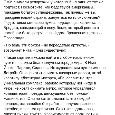
СМИ снимали репортажи, у которых был один от тот же
подтекст. Посмотрите, как бедствуют американцы,
граждане богатой супердержавы. Так почему же вы,
граждане нашей страны, жалуетесь на плохую жизнь?
Под готовые сценарии нужна подходящая картинка.
Бродяга, ковыряющий в носу, бомж, который роется в
помойном баке, разрушенный дом, брошенная церковь…
Пропаганда.
- Но ведь эти бомжи – не переодетые артисты, -
возражает Рита. - Они существуют.
- Такие картинки можно найти в любом населенном
пункте, в самом благополучном городе мира. В Нью-
Йорке, Париже, Сиднее… Но журналистам нужен именно
Детройт. Они не хотят снимать шикарные дороги, штаб-
квартиру «Дженерал моторс», «Ренессанс-центр»,
уникальный комплекс, равного которому нет нигде в
мире, не хотят снимать метро, которое управляется
компьютером, поезда, движущиеся без помощи
машинистов. Они не хотят слышать, что каждый
человек, оставшийся без работы, получил разовое
пособие, и весьма прилично. Сто тысяч долларов,
двести тысяч, триста, в зависимости от должности и