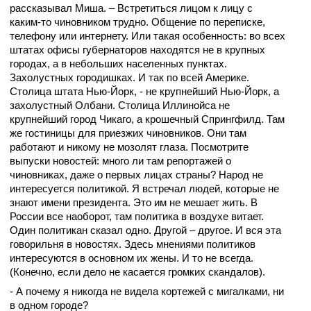
рассказывал Миша. – Встретиться лицом к лицу с
каким-то чиновником трудно. Общение по переписке,
телефону или интернету. Или такая особенность: во всех
штатах офисы губернаторов находятся не в крупных
городах, а в небольших населенных пунктах.
Захолустных городишках. И так по всей Америке.
Столица штата Нью-Йорк, - не крупнейший Нью-Йорк, а
захолустный Олбани. Столица Иллинойса не
крупнейший город Чикаго, а крошечный Спрингфилд. Там
же гостиницы для приезжих чиновников. Они там
работают и никому не мозолят глаза. Посмотрите
выпуски новостей: много ли там репортажей о
чиновниках, даже о первых лицах страны? Народ не
интересуется политикой. Я встречал людей, которые не
знают имени президента. Это им не мешает жить. В
России все наоборот, там политика в воздухе витает.
Один политикан сказал одно. Другой – другое. И вся эта
говорильня в новостях. Здесь мнениями политиков
интересуются в основном их жены. И то не всегда.
(Конечно, если дело не касается громких скандалов).
- А почему я никогда не видела кортежей с мигалками, ни
в одном городе?