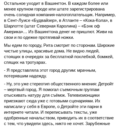
Остальное уходит в Вашингтон. В каждом более или
менее крупном городе или штате зарегистрирована
очень солидная компания-налогоплательщик. Например,
в Сент-Луисе «Будвайзер», в Атланте – «Кока-Кола», в
Шарлотте (штат Северная Каролина) – «Бэнк оф
Америка»… Из Вашингтона денег не пришлют. Живи на
свои и по одежке протягивай ножки.
Мы едем по городу, Рита смотрит по сторонам. Широкие
чистые улицы, красивые дома. Не видно людей,
стоящих в очередях за бесплатной похлебкой, бомжей,
спящих на тротуарах.
- Я представляла этот город другим: мрачным,
потерявшим надежду.
- Ну, это уже стереотип общественного мнения: Детройт
– мертвый город. Я помогал съемочным группам
отыскивать натуру для съёмок. Телевизионщики
приезжают сюда уже с готовыми сценариями. Их
написали у себя в Европе, о Детройте эти парни в
интернете читали. И переписывать тексты, уже
одобренные начальством, приводить их в соответствие
с тем, что увидели здесь, никто не хочет. Зарубежные