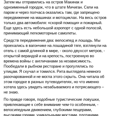
Затем мы отправились на остров Макинак и
одноименный городок, что в штате Мичиган. Сели на
паром и через полчаса оказались там, где запрещено
передвижение на машинах и мотоциклах. На весь остров
только два автомобиля: «скорой помощи» и пожарный.
Еще здесь есть небольшой аэропорт с одной полосой,
принимающий легкомоторные самолеты.
Средств передвижения два: велосипед и лошадь. Мы
проехались в вагончике на лошадиной тяге, взглянули на
отель с самой длинной в мире, - около двухсот метров, -
открытой верандой и на крепость, построенную во
времена войны с англичанами за независимость.
Пообедали в рыбном ресторане и прогулялись по
улицам. Я скучал и томился. Рита выглядела немного
разочарованной и не могла этого скрыть. Она читала об
этом городке в разных путеводителях, но что именно
хотела здесь увидеть незабываемого и потрясающего –
не знаю.
По правде говоря, подобные туристические ловушки,
привлекающие к себе внимание чем-то особенным, -
велосипедным движением, глубокими пещерами,
высокими горами, уникальными мостами, плотинами,