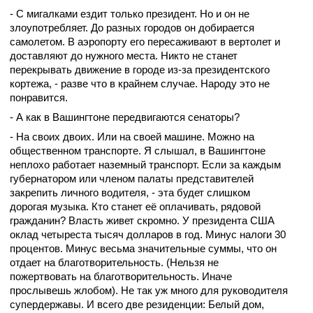
- С мигалками ездит только президент. Но и он не
злоупотребляет. До разных городов он добирается
самолетом. В аэропорту его пересаживают в вертолет и
доставляют до нужного места. Никто не станет
перекрывать движение в городе из-за президентского
кортежа, - разве что в крайнем случае. Народу это не
понравится.
- А как в Вашингтоне передвигаются сенаторы?
- На своих двоих. Или на своей машине. Можно на
общественном транспорте. Я слышал, в Вашингтоне
неплохо работает наземный транспорт. Если за каждым
губернатором или членом палаты представителей
закрепить личного водителя, - эта будет слишком
дорогая музыка. Кто станет её оплачивать, рядовой
гражданин? Власть живет скромно. У президента США
оклад четыреста тысяч долларов в год. Минус налоги 30
процентов. Минус весьма значительные суммы, что он
отдает на благотворительность. (Нельзя не
пожертвовать на благотворительность. Иначе
прослывешь жлобом). Не так уж много для руководителя
супердержавы. И всего две резиденции: Белый дом,