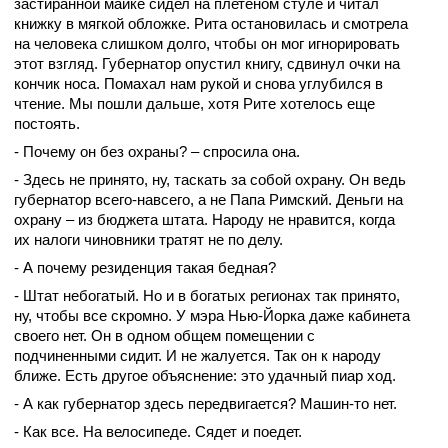
застиранной майке сидел на плетеном стуле и читал
книжку в мягкой обложке. Рита остановилась и смотрела
на человека слишком долго, чтобы он мог игнорировать
этот взгляд. Губернатор опустил книгу, сдвинул очки на
кончик носа. Помахал нам рукой и снова углубился в
чтение. Мы пошли дальше, хотя Рите хотелось еще
постоять.
- Почему он без охраны? – спросила она.
- Здесь не принято, ну, таскать за собой охрану. Он ведь
губернатор всего-навсего, а не Папа Римский. Деньги на
охрану – из бюджета штата. Народу не нравится, когда
их налоги чиновники тратят не по делу.
- А почему резиденция такая бедная?
- Штат небогатый. Но и в богатых регионах так принято,
ну, чтобы все скромно. У мэра Нью-Йорка даже кабинета
своего нет. Он в одном общем помещении с
подчиненными сидит. И не жалуется. Так он к народу
ближе. Есть другое объяснение: это удачный пиар ход.
- А как губернатор здесь передвигается? Машин-то нет.
- Как все. На велосипеде. Сядет и поедет.