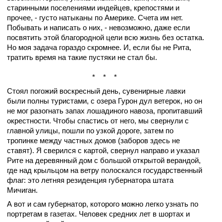
старинными поселениями индейцев, крепостями и
прочее, - густо натыканы по Америке. Счета им нет.
Побывать и написать о них, - невозможно, даже если
посвятить этой благородной цели всю жизнь без остатка.
Но моя задача гораздо скромнее. И, если бы не Рита,
тратить время на такие пустяки не стал бы.
* * *
Стоял погожий воскресный день, сувенирные лавки
были полны туристами, с озера Гурон дул ветерок, но он
не мог разогнать запах лошадиного навоза, пропитавший
окрестности. Чтобы спастись от него, мы свернули с
главной улицы, пошли по узкой дороге, затем по
тропинке между частных домов (заборов здесь не
ставят). Я сверился с картой, свернул направо и указал
Рите на деревянный дом с большой открытой верандой,
где над крыльцом на ветру полоскался государственный
флаг: это летняя резиденция губернатора штата
Мичиган.
А вот и сам губернатор, которого можно легко узнать по
портретам в газетах. Человек средних лет в шортах и