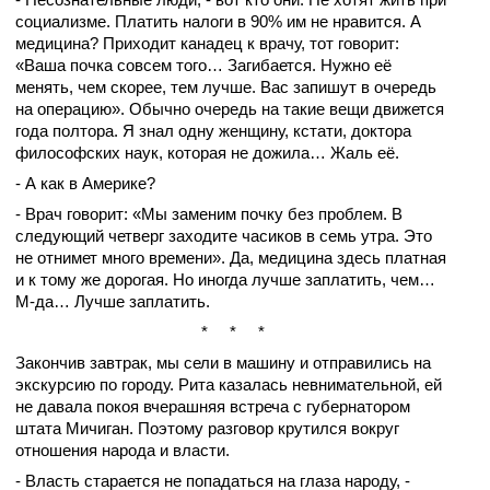
социализме. Платить налоги в 90% им не нравится. А
медицина? Приходит канадец к врачу, тот говорит:
«Ваша почка совсем того… Загибается. Нужно её
менять, чем скорее, тем лучше. Вас запишут в очередь
на операцию». Обычно очередь на такие вещи движется
года полтора. Я знал одну женщину, кстати, доктора
философских наук, которая не дожила… Жаль её.
- А как в Америке?
- Врач говорит: «Мы заменим почку без проблем. В
следующий четверг заходите часиков в семь утра. Это
не отнимет много времени». Да, медицина здесь платная
и к тому же дорогая. Но иногда лучше заплатить, чем…
М-да… Лучше заплатить.
* * *
Закончив завтрак, мы сели в машину и отправились на
экскурсию по городу. Рита казалась невнимательной, ей
не давала покоя вчерашняя встреча с губернатором
штата Мичиган. Поэтому разговор крутился вокруг
отношения народа и власти.
- Власть старается не попадаться на глаза народу, -