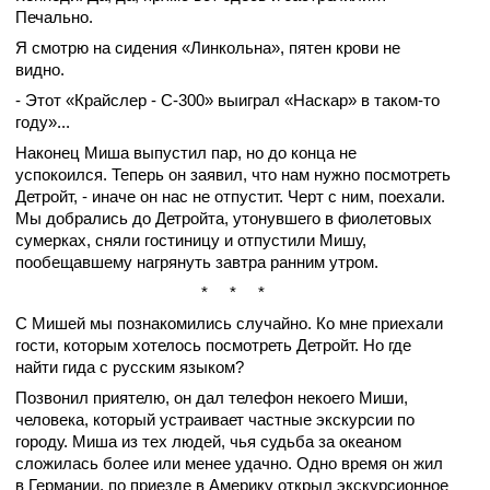
Печально.
Я смотрю на сидения «Линкольна», пятен крови не
видно.
- Этот «Крайслер - С-300» выиграл «Наскар» в таком-то
году»...
Наконец Миша выпустил пар, но до конца не
успокоился. Теперь он заявил, что нам нужно посмотреть
Детройт, - иначе он нас не отпустит. Черт с ним, поехали.
Мы добрались до Детройта, утонувшего в фиолетовых
сумерках, сняли гостиницу и отпустили Мишу,
пообещавшему нагрянуть завтра ранним утром.
* * *
С Мишей мы познакомились случайно. Ко мне приехали
гости, которым хотелось посмотреть Детройт. Но где
найти гида с русским языком?
Позвонил приятелю, он дал телефон некоего Миши,
человека, который устраивает частные экскурсии по
городу. Миша из тех людей, чья судьба за океаном
сложилась более или менее удачно. Одно время он жил
в Германии, по приезде в Америку открыл экскурсионное