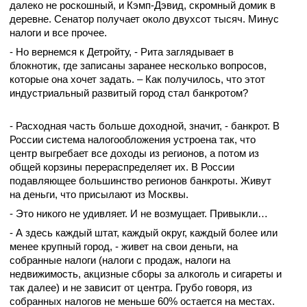
далеко не роскошный, и Кэмп-Дэвид, скромный домик в
деревне. Сенатор получает около двухсот тысяч. Минус
налоги и все прочее.
- Но вернемся к Детройту, - Рита заглядывает в
блокнотик, где записаны заранее несколько вопросов,
которые она хочет задать. – Как получилось, что этот
индустриальный развитый город стал банкротом?
- Расходная часть больше доходной, значит, - банкрот. В
России система налогообложения устроена так, что
центр выгребает все доходы из регионов, а потом из
общей корзины перераспределяет их. В России
подавляющее большинство регионов банкроты. Живут
на деньги, что присылают из Москвы.
- Это никого не удивляет. И не возмущает. Привыкли…
- А здесь каждый штат, каждый округ, каждый более или
менее крупный город, - живет на свои деньги, на
собранные налоги (налоги с продаж, налоги на
недвижимость, акцизные сборы за алкоголь и сигареты и
так далее) и не зависит от центра. Грубо говоря, из
собранных налогов не меньше 60% остается на местах.