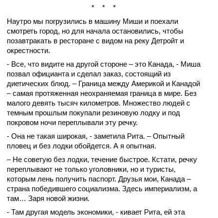
* * *
Наутро мы погрузились в машину Миши и поехали
смотреть город, но для начала остановились, чтобы
позавтракать в ресторане с видом на реку Детройт и
окрестности.
- Все, что видите на другой стороне – это Канада, - Миша
позвал официанта и сделал заказ, состоящий из
диетических блюд. – Граница между Америкой и Канадой
– самая протяженная неохраняемая граница в мире. Без
малого девять тысяч километров. Множество людей с
темным прошлым покупали резиновую лодку и под
покровом ночи переплывали эту речку.
- Она не такая широкая, - заметила Рита. – Опытный
пловец и без лодки обойдется. А я опытная.
– Не советую без лодки, течение быстрое. Кстати, речку
переплывают не только уголовники, но и туристы,
которым лень получить паспорт. Друзья мои, Канада –
страна победившего социализма. Здесь империализм, а
там… Заря новой жизни.
- Там другая модель экономики, - кивает Рита, ей эта