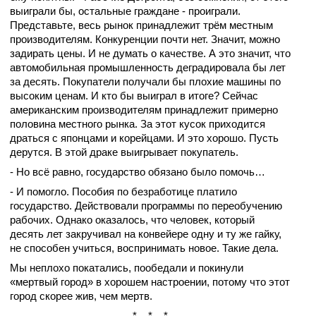
выиграли бы, остальные граждане - проиграли.
Представьте, весь рынок принадлежит трём местным
производителям. Конкуренции почти нет. Значит, можно
задирать цены. И не думать о качестве. А это значит, что
автомобильная промышленность деградировала бы лет
за десять. Покупатели получали бы плохие машины по
высоким ценам. И кто бы выиграл в итоге? Сейчас
американским производителям принадлежит примерно
половина местного рынка. За этот кусок приходится
драться с японцами и корейцами. И это хорошо. Пусть
дерутся. В этой драке выигрывает покупатель.
- Но всё равно, государство обязано было помочь…
- И помогло. Пособия по безработице платило
государство. Действовали программы по переобучению
рабочих. Однако оказалось, что человек, который
десять лет закручивал на конвейере одну и ту же гайку,
не способен учиться, воспринимать новое. Такие дела.
Мы неплохо покатались, пообедали и покинули
«мертвый город» в хорошем настроении, потому что этот
город скорее жив, чем мертв.
* * *