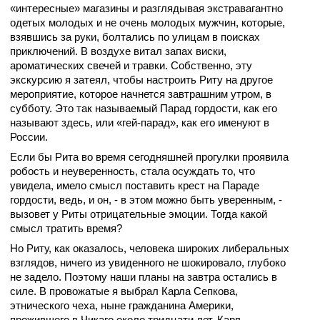
«интересные» магазины и разглядывая экстравагантно
одетых молодых и не очень молодых мужчин, которые,
взявшись за руки, болтались по улицам в поисках
приключений. В воздухе витал запах виски,
ароматических свечей и травки. Собственно, эту
экскурсию я затеял, чтобы настроить Риту на другое
мероприятие, которое начнется завтрашним утром, в
субботу. Это так называемый Парад гордости, как его
называют здесь, или «гей-парад», как его именуют в
России.
Если бы Рита во время сегодняшней прогулки проявила
робость и неуверенность, стала осуждать то, что
увидела, имело смысл поставить крест на Параде
гордости, ведь, и он, - в этом можно быть уверенным, -
вызовет у Риты отрицательные эмоции. Тогда какой
смысл тратить время?
Но Риту, как оказалось, человека широких либеральных
взглядов, ничего из увиденного не шокировало, глубоко
не задело. Поэтому наши планы на завтра остались в
силе. В провожатые я выбрал Карла Сепкова,
этнического чеха, ныне гражданина Америки,
прожившего в Чикаго около тридцати лет. Карл