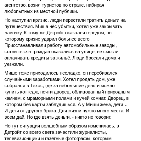
агентство, возил туристов по стране, набирая
любопытных из местной публики.
Но наступил кризис, люди перестали тратить деньги на
путешествия. Миша нёс убытки, хотел уже закрывать
лавочку. К тому же Детройт оказался городом, по
которому кризис ударил больнее всего.
Приостанавливали работу автомобильные заводы,
сотни тысяч граждан оказались на улице, не смогли
оплачивать кредиты за жильё. Люди бросали дома и
уезжали.
Мише тоже приходилось несладко, он перебивался
случайными заработками. Хотел продать дом, уже
собрался в Техас, где за небольшие деньги можно
купить коттедж, почти дворец, облицованный природным
камнем, с мраморными полами и кучей комнат. Дворец, в
котором без карты заблудишься. А у Миши жена, дети…
И дети от другого брака. Для жизни нужно много места. И
всем дай. Но где взять деньги, - никто не говорит.
Но тут ситуация волшебным образом изменилась, в
Детройт со всего света зачастили журналисты,
телевизионщики и газетные фотографы, которым