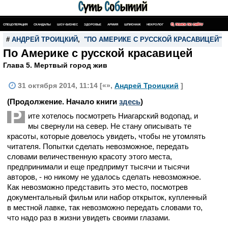
СПЕЦОПЕРАЦИЯ
СКАНДАЛЫ
ШОУ-БИЗНЕС
ЗДОРОВЬЕ
АРМИЯ
ШПИОНАЖ
НЕКРОЛОГ
ПОИСК ПО САЙТУ
#
АНДРЕЙ ТРОИЦКИЙ
,
"ПО АМЕРИКЕ С РУССКОЙ КРАСАВИЦЕЙ"
По Америке с русской красавицей
Глава 5. Мертвый город жив
31 октября 2014, 11:14 [«»,
Андрей Троицкий
]
(Продолжение. Начало книги
здесь
)
Р
ите хотелось посмотреть Ниагарский водопад, и
мы свернули на север. Не стану описывать те
красоты, которые довелось увидеть, чтобы не утомлять
читателя. Попытки сделать невозможное, передать
словами величественную красоту этого места,
предпринимали и еще предпримут тысячи и тысячи
авторов, - но никому не удалось сделать невозможное.
Как невозможно представить это место, посмотрев
документальный фильм или набор открыток, купленный
в местной лавке, так невозможно передать словами то,
что надо раз в жизни увидеть своими глазами.