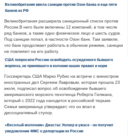
Великобритания ввела санкции против Озон банка и еще пяти
банков из РФ
Великобритания расширила санкционный список против
России.В него были включены 12 компаний, в том числе
ряд банков, а также одно физическое лицо и шесть судов.
Под санкции попал, в частности Озон банк. Там заявили,
что банк продолжает работать в обычном режиме, санкции
не повлияют на его работу.
США попросили Россию освободить осужденного бывшего
морпеха, не принявшего в колонии наших правил и норм
Госсекретарь США Марко Рубио на встрече с министром
иностранных дел Сергеем Лавровым, которая прошла 23
июля, подписал вопрос об освобождении бывшего
американского морского пехотинца Роберта Гилмана,
который с 2022 года находится в российской тюрьме.
Семья американца утверждает, что он впал в
диссоциативный ступор.
«Веселый молочник» Джастас Уолкер в ужасе - он получил
уведомление ФМС о депортации из России