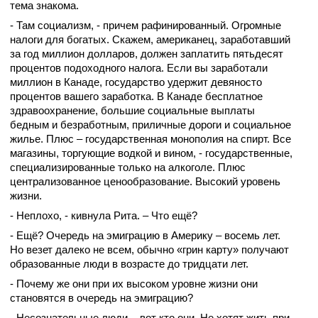
тема знакома.
- Там социализм, - причем рафинированный. Огромные
налоги для богатых. Скажем, американец, заработавший
за год миллион долларов, должен заплатить пятьдесят
процентов подоходного налога. Если вы заработали
миллион в Канаде, государство удержит девяносто
процентов вашего заработка. В Канаде бесплатное
здравоохранение, большие социальные выплаты
бедным и безработным, приличные дороги и социальное
жилье. Плюс – государственная монополия на спирт. Все
магазины, торгующие водкой и вином, - государственные,
специализированные только на алкоголе. Плюс
централизованное ценообразование. Высокий уровень
жизни.
- Неплохо, - кивнула Рита. – Что ещё?
- Ещё? Очередь на эмиграцию в Америку – восемь лет.
Но везет далеко не всем, обычно «грин карту» получают
образованные люди в возрасте до тридцати лет.
- Почему же они при их высоком уровне жизни они
становятся в очередь на эмиграцию?
- Несознательные люди, - вот кто они. Не хотят жить при