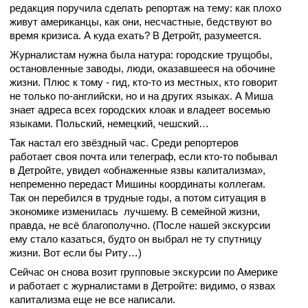
редакция поручила сделать репортаж на тему: как плохо
живут американцы, как они, несчастные, бедствуют во
время кризиса. А куда ехать? В Детройт, разумеется.
Журналистам нужна была натура: городские трущобы,
остановленные заводы, люди, оказавшееся на обочине
жизни. Плюс к тому - гид, кто-то из местных, кто говорит
не только по-английски, но и на других языках. А Миша
знает адреса всех городских клоак и владеет восемью
языками. Польский, немецкий, чешский…
Так настал его звёздный час. Среди репортеров
работает своя почта или телеграф, если кто-то побывал
в Детройте, увидел «обнаженные язвы капитализма»,
непременно передаст Мишины координаты коллегам.
Так он перебился в трудные годы, а потом ситуация в
экономике изменилась лучшему. В семейной жизни,
правда, не всё благополучно. (После нашей экскурсии
ему стало казаться, будто он выбрал не ту спутницу
жизни. Вот если бы Риту…)
Сейчас он снова возит групповые экскурсии по Америке
и работает с журналистами в Детройте: видимо, о язвах
капитализма еще не все написали.