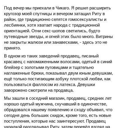
Под вечер мы приехали в Чикаго. Я решил расширить
кругозор моей спутницы и вечером затащил Риту в
район, где традиционно селятся гомосексуалисты и
лесбиянки, хотя хватает народа с традиционной
ориентацией. Огни секс-шопов светились, будто
путеводные звезды, и огней этих было много. Витрины
не закрыты жалюзи или занавесками, - здесь это не
принято.
В одном из таких заведений продавец, писаный
красавец с напомаженными волосами, одетый в синий
блейзер с золотыми пуговицами и тщательно
наглаженные брюки, показывал двум юным девушкам,
ещё только постигающим азбуку плотской любви, как
пользоваться фаллосом из латекса. Девушки
заворожено смотрели на продавца.
Мы зашли в соседний магазин, продавец, средних лет
хорошо одетый мужчина, скучавший в одиночестве,
обрадовался нашему появлению и сходу объявил, что
сегодня день больших скидок, кроме того, есть новые
поступления, которые нас заинтересуют. Продавец
украдкой разглядывал Риту, затем перевёл взгляд на