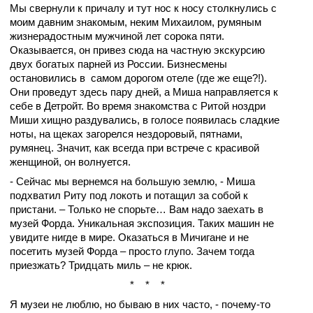
Мы свернули к причалу и тут нос к носу столкнулись с
моим давним знакомым, неким Михаилом, румяным
жизнерадостным мужчиной лет сорока пяти.
Оказывается, он привез сюда на частную экскурсию
двух богатых парней из России. Бизнесмены
остановились в самом дорогом отеле (где же еще?!).
Они проведут здесь пару дней, а Миша направляется к
себе в Детройт. Во время знакомства с Ритой ноздри
Миши хищно раздувались, в голосе появилась сладкие
ноты, на щеках загорелся нездоровый, пятнами,
румянец. Значит, как всегда при встрече с красивой
женщиной, он волнуется.
- Сейчас мы вернемся на большую землю, - Миша
подхватил Риту под локоть и потащил за собой к
пристани. – Только не спорьте… Вам надо заехать в
музей Форда. Уникальная экспозиция. Таких машин не
увидите нигде в мире. Оказаться в Мичигане и не
посетить музей Форда – просто глупо. Зачем тогда
приезжать? Тридцать миль – не крюк.
* * *
Я музеи не люблю, но бываю в них часто, - почему-то