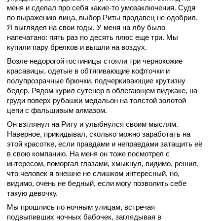
меня и сделал про себя какие-то умозаключения. Судя
по выражению лица, выбор Риты продавец не одобрил.
Я выглядел на свои годы. У меня на лбу было
напечатано: пять раз по десять плюс еще три. Мы
купили пару брелков и вышли на воздух.
Возле недорогой гостиницы стояли три чернокожие
красавицы, одетые в обтягивающие кофточки и
полупрозрачные брючки, подчеркивающие крутизну
бедер. Рядом курил сутенер в облегающем пиджаке, на
груди поверх рубашки медальон на толстой золотой
цепи с фальшивым алмазом.
Он взглянул на Риту и улыбнулся своим мыслям.
Наверное, прикидывал, сколько можно заработать на
этой красотке, если правдами и неправдами затащить её
в свою компанию. На меня он тоже посмотрел с
интересом, поморгал глазами, хмыкнул, видимо, решил,
что человек я внешне не слишком интересный, но,
видимо, очень не бедный, если могу позволить себе
такую девочку.
Мы прошлись по ночным улицам, встречая
подвыпивших ночных бабочек, заглядывая в