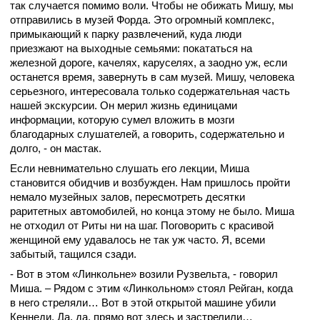
так случается помимо воли. Чтобы не обижать Мишу, мы
отправились в музей Форда. Это огромный комплекс,
примыкающий к парку развлечений, куда люди
приезжают на выходные семьями: покататься на
железной дороге, качелях, каруселях, а заодно уж, если
останется время, завернуть в сам музей. Мишу, человека
серьезного, интересовала только содержательная часть
нашей экскурсии. Он мерил жизнь единицами
информации, которую сумел вложить в мозги
благодарных слушателей, а говорить, содержательно и
долго, - он мастак.
Если невнимательно слушать его лекции, Миша
становится обидчив и возбужден. Нам пришлось пройти
немало музейных залов, пересмотреть десятки
раритетных автомобилей, но конца этому не было. Миша
не отходил от Риты ни на шаг. Поговорить с красивой
женщиной ему удавалось не так уж часто. Я, всеми
забытый, тащился сзади.
- Вот в этом «Линкольне» возили Рузвельта, - говорил
Миша. – Рядом с этим «Линкольном» стоял Рейган, когда
в него стреляли… Вот в этой открытой машине убили
Кеннеди. Да, да, прямо вот здесь и застрелили…