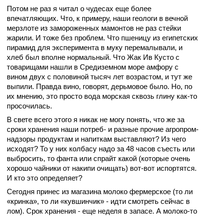
Потом не раз я читал о чудесах еще более
впечатляющих. Что, к примеру, наши геологи в вечной
мерзлоте из замороженных мамонтов не раз стейки
жарили. И тоже без проблем. Что пшеницу из египетских
пирамид для эксперимента в муку перемалывали, и
хлеб был вполне нормальный. Что Жак Ив Кусто с
товарищами нашли в Средиземном море амфору с
вином двух с половиной тысяч лет возрастом, и тут же
выпили. Правда вино, говорят, дерьмовое было. Но, по
их мнению, это просто вода морская сквозь глину как-то
просочилась.
В свете всего этого я никак не могу понять, что же за
сроки хранения наши потреб- и разные прочие агропром-
надзоры продуктам и напиткам выставляют? Из чего
исходят? То у них колбасу надо за 48 часов съесть или
выбросить, то фанта или спрайт какой (которые очень
хорошо чайники от накипи очищать) вот-вот испортятся.
И кто это определяет?
Сегодня принес из магазина молоко фермерское (то ли
«кринка», то ли «кувшинчик» - идти смотреть сейчас в
лом). Срок хранения - еще неделя в запасе. А молоко-то