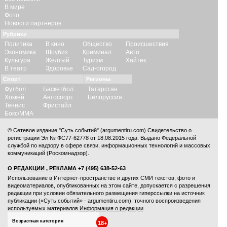
В мире
Фото
Новости партнеров
Рубрики
Политика
В кино
Общество
Происшествия
Экономика
Шоубиз
Криминал
Авто
Культура
Желтый
Туризм
Хайтек
В театр
Здоровье
Сад-огород
Спорт
Регионы
Футбол
Баскетбол
Татарстан
Хоккей
Автоспорт
Белоруссия
Теннис
Фристайл
Бокс/ММА
© Сетевое издание "Суть событий" (argumentiru.com) Свидетельство о
регистрации Эл № ФС77-62778 от 18.08.2015 года. Выдано Федеральной
службой по надзору в сфере связи, информационных технологий и массовых
коммуникаций (Роскомнадзор).
О РЕДАКЦИИ
,
РЕКЛАМА
+7 (495) 638-52-63
Использование в Интернет-пространстве и других СМИ текстов, фото и
видеоматериалов, опубликованных на этом сайте, допускается с
разрешения
редакции
при условии обязательного размещения гиперссылки на источник
публикации («Суть событий» - argumentiru.com), точного воспроизведения
используемых материалов.
Информация о редакции
Возрастная категория
18+