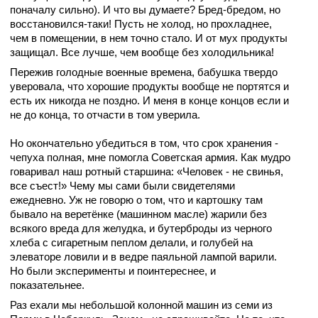
поначалу сильно). И что вы думаете? Бред-бредом, но
восстановился-таки! Пусть не холод, но прохладнее,
чем в помещении, в нем точно стало. И от мух продукты
защищал. Все лучше, чем вообще без холодильника!
Пережив голодные военные времена, бабушка твердо
уверовала, что хорошие продукты вообще не портятся и
есть их никогда не поздно. И меня в конце концов если и
не до конца, то отчасти в том уверила.
Но о
кончательно убедиться в том, что срок хранения -
чепуха полная, мне помогла Советская армия. Как мудро
говаривал наш ротный старшина: «Человек - не свинья,
все съест!» Чему мы сами были свидетелями
ежедневно. Уж не говорю о том, что и картошку там
бывало на веретёнке (машинном масле) жарили без
всякого вреда для желудка, и бутерброды из черного
хлеба с сигаретным пеплом делали, и голубей на
элеваторе ловили и в ведре паяльной лампой варили.
Но были эксперименты и поинтереснее, и
показательнее.
Раз ехали мы небольшой колонной машин из семи из