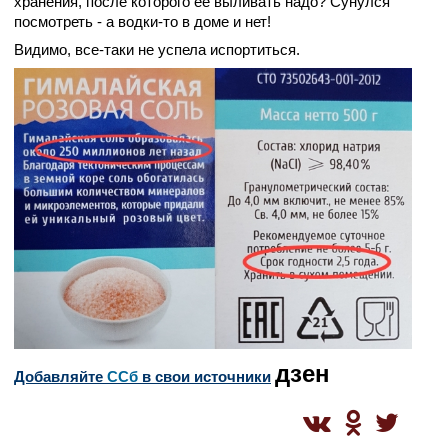
хранения, после которого её выливать надо? Сунулся
посмотреть - а водки-то в доме и нет!
Видимо, все-таки не успела испортиться.
дзен
Добавляйте
CСб
в свои источники