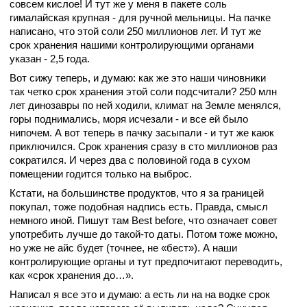
совсем кислое! И тут же у меня в пакете соль
гималайская крупная - для ручной мельницы. На пачке
написано, что этой соли 250 миллионов лет. И тут же
срок хранения нашими контролирующими органами
указан - 2,5 года.
Вот сижу теперь, и думаю: как же это наши чиновники
так четко срок хранения этой соли подсчитали? 250 млн
лет динозавры по ней ходили, климат на Земле менялся,
горы поднимались, моря исчезали - и все ей было
нипочем. А вот теперь в пачку засыпали - и тут же каюк
приключился. Срок хранения сразу в сто миллионов раз
сократился. И через два с половиной года в сухом
помещении годится только на выброс.
Кстати, на большинстве продуктов, что я за границей
покупал, тоже подобная надпись есть. Правда, смысл
немного иной. Пишут там Best before, что означает совет
употребить лучше до такой-то даты. Потом тоже можно,
но уже не айс будет (точнее, не «бест»). А наши
контролирующие органы и тут предпочитают переводить,
как «срок хранения до…».
Написал я все это и думаю: а есть ли на на водке срок