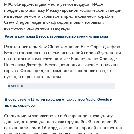
МКС обнаружили два места утечки воздуха. NASA
предписало экипажу Международной космической станции
на время ремонта укрыться в пристыкованном корабле
Crew Dragon, надеть скафандры и были готовым к
возможной экстренной эвакуации.
Ракета компании Безоса взорвалась во время испытаний
Ракета-носитель New Glenn компании Blue Origin Джеффа
Безоса взорвалась во время испытаний силовой установки
на стартовом комплексе на мысе Канаверал во Флориде.
По словам Джеффа Безоса, компания выясняет причины
взрыва. Он заверил, что компания восстановит все, что
нужно, и вернется к полетам.
ХАЙТЕК
В сеть утекли 16 млрд паролей от аккаунтов Apple, Google и
других сервисов
Специалисты зафиксировали беспрецедентную утечку
данных, которую уже называют крупнейшей в истории. В
сеть попали почти 16 млрд логинов и паролей от аккаунтов
в популярных сервисах, социальных сетях и на