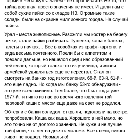
Перми в Чебаркуль. Зачем - не спрашивайте. Не то, что
тайна военная, просто значения не имеет. И дали нам с
собой сухие пайки со складов НЗ. Огромные такие
склады были на окраине миллионного города. На случай
войны.
Урал - места живописные. Разожгли мы костер на берегу
речки, стали пайки разбирать. Тушенка, каша в банках,
галеты в пачках… Все в коробках из крафт-картона, и
вида весьма почтенного. Поели бы с аппетитом и
поехали дальше, но нашелся среди нас образованный
лейтенант, который только что из училища, и жизни
армейской удивляться еще не перестал. Стал он
смотреть на банках год изготовления. 68-й, 63-й, 61-й -
это еще ладно. Но когда мы банку 53-го обнаружили -
это уже всех оживило. Тем более, что был тогда уже
1977-й, и никто из нас во время изготовления той
перловой каши с мясом еще даже на свет не родился.
Обтерли с банки солидол, открыли, подогрели на костре,
попробовали. Каша как каша. Хорошего в ней мало, но
это точно не от долгого хранения. Не хуже и не лучше
той фигни, что лет на десять моложе. Все съели, никого
живот не подвел. Нормально!