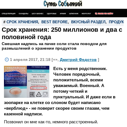
СПЕЦОПЕРАЦИЯ
СКАНДАЛЫ
ШОУ-БИЗНЕС
ЗДОРОВЬЕ
АРМИЯ
ШПИОНАЖ
НЕКРОЛОГ
ПОИСК ПО САЙТУ
#
СРОК ХРАНЕНИЯ
,
BEST BEFORE
,
ВКУСНЫЙ РАЗДЕЛ
,
ПРОДУКТ
Срок хранения: 250 миллионов и два с
половиной года
Смешная надпись на пачке соли стала поводом для
размышлений о хранении продуктов
1 апреля 2017, 21:18 [«»,
Дмитрий Федотов
]
Есть у меня родственник.
Человек порядочный,
положительный, всеми
уважаемый. Военный. А
потому четкий и
пунктуальный. И даже если в
зоопарке на клетке со слоном будет написано
«верблюд» - не поверит скорее своим глазам, чем
казенной надписи.
Позвонил он мне как-то, немного расстроенный.