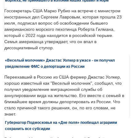
морпеха, не принявшего в колонии наших правил и норм
Госсекретарь США Марко Рубио на встрече с министром
иностранных дел Сергеем Лавровым, которая прошла 23
июля, подписал вопрос об освобождении бывшего
американского морского пехотинца Роберта Гилмана,
который с 2022 года находится в российской тюрьме.
Семья американца утверждает, что он впал в
диссоциативный ступор.
«Веселый молочник» Джастас Уолкер в ужасе - он получил
уведомление ФМС о депортации из России
Переехавший в Россию из США фермер Джастас Уолкер,
хорошо известный как "Веселый молочник", сообщил, что
получил уведомление миграционной службы об
аннулировании вида на жительство. Его вместе с семьей в
ближайшее время должны депортировать из России. Что
стало причиной такого решения, он, по его словам, не
знает.
Губернатор Подмосковья на «Дне поля» пообещал аграриям
сохранить все субсидии