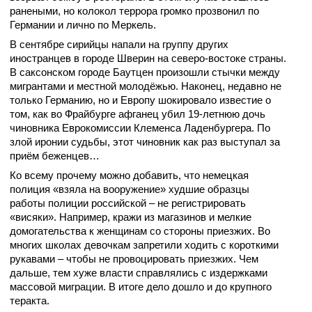
ранеными, но колокол террора громко прозвонил по
Германии и лично по Меркель.
В сентябре сирийцы напали на группу других
иностранцев в городе Шверин на северо-востоке страны.
В саксонском городе Баутцен произошли стычки между
мигрантами и местной молодёжью. Наконец, недавно не
только Германию, но и Европу шокировало известие о
том, как во Фрайбурге афганец убил 19-летнюю дочь
чиновника Еврокомиссии Клеменса Ладенбургера. По
злой иронии судьбы, этот чиновник как раз выступал за
приём беженцев…
Ко всему прочему можно добавить, что немецкая
полиция «взяла на вооружение» худшие образцы
работы полиции российской – не регистрировать
«висяки». Например, кражи из магазинов и мелкие
домогательства к женщинам со стороны приезжих. Во
многих школах девочкам запретили ходить с короткими
рукавами – чтобы не провоцировать приезжих. Чем
дальше, тем хуже власти справлялись с издержками
массовой миграции. В итоге дело дошло и до крупного
теракта.