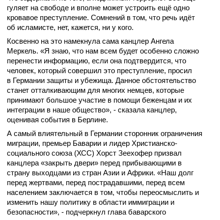
гуляет на свободе и вполне может устроить ещё одно
кровавое преступление. Сомнений в том, что речь идёт
об исламисте, нет, кажется, ни у кого.
Косвенно на это намекнула сама канцлер Ангела
Меркель. «Я знаю, что нам всем будет особенно сложно
перенести информацию, если она подтвердится, что
человек, который совершил это преступление, просил
в Германии защиты и убежища. Данное обстоятельство
станет отталкивающим для многих немцев, которые
принимают большое участие в помощи беженцам и их
интеграции в наше общество», - сказала канцлер,
оценивая события в Берлине.
А самый влиятельный в Германии сторонник ограничения
миграции, премьер Баварии и лидер Христианско-
социального союза (ХСС) Хорст Зеехофер призвал
канцлера «закрыть двери» перед прибывающими в
страну выходцами из стран Азии и Африки. «Наш долг
перед жертвами, перед пострадавшими, перед всем
населением заключается в том, чтобы переосмыслить и
изменить нашу политику в области иммиграции и
безопасности», - подчеркнул глава баварского