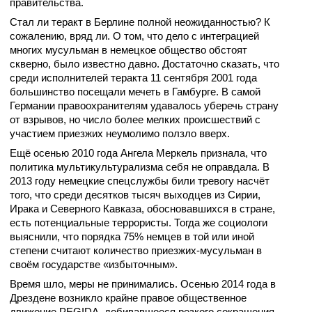
правительства.
Стал ли теракт в Берлине полной неожиданностью? К
сожалению, вряд ли. О том, что дело с интеграцией
многих мусульман в немецкое общество обстоят
скверно, было известно давно. Достаточно сказать, что
среди исполнителей теракта 11 сентября 2001 года
большинство посещали мечеть в Гамбурге. В самой
Германии правоохранителям удавалось уберечь страну
от взрывов, но число более мелких происшествий с
участием приезжих неумолимо ползло вверх.
Ещё осенью 2010 года Ангела Меркель признала, что
политика мультикультурализма себя не оправдала. В
2013 году немецкие спецслужбы били тревогу насчёт
того, что среди десятков тысяч выходцев из Сирии,
Ирака и Северного Кавказа, обосновавшихся в стране,
есть потенциальные террористы. Тогда же социологи
выяснили, что порядка 75% немцев в той или иной
степени считают количество приезжих-мусульман в
своём государстве «избыточным».
Время шло, меры не принимались. Осенью 2014 года в
Дрездене возникло крайне правое общественное
движение PEGIDA, добивавшееся резкого сокращения