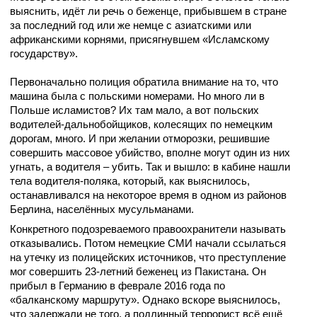
выяснить, идёт ли речь о беженце, прибывшем в стране
за последний год или же немце с азиатскими или
африканскими корнями, присягнувшем «Исламскому
государству».
Первоначально полиция обратила внимание на то, что
машина была с польскими номерами. Но много ли в
Польше исламистов? Их там мало, а вот польских
водителей-дальнобойщиков, колесящих по немецким
дорогам, много. И при желании отморозки, решившие
совершить массовое убийство, вполне могут один из них
угнать, а водителя – убить. Так и вышло: в кабине нашли
тела водителя-поляка, который, как выяснилось,
останавливался на некоторое время в одном из районов
Берлина, населённых мусульманами.
Конкретного подозреваемого правоохранители называть
отказывались. Потом немецкие СМИ начали ссылаться
на утечку из полицейских источников, что преступление
мог совершить 23-летний беженец из Пакистана. Он
прибыл в Германию в феврале 2016 года по
«балканскому маршруту». Однако вскоре выяснилось,
что задержали не того, а подлинный террорист всё ещё