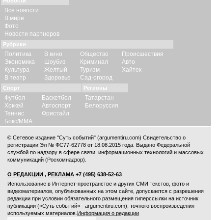
Новости
Все новости
В мире
Фото
Новости партнеров
Рубрики
Политика
В кино
Общество
Происшествия
Экономика
Шоубиз
Криминал
Авто
Культура
Желтый
Туризм
Хайтек
В театр
Здоровье
Сад-огород
Спорт
Регионы
Футбол
Баскетбол
Татарстан
Хоккей
Автоспорт
Белоруссия
Теннис
Фристайл
Бокс/ММА
© Сетевое издание "Суть событий" (argumentiru.com) Свидетельство о
регистрации Эл № ФС77-62778 от 18.08.2015 года. Выдано Федеральной
службой по надзору в сфере связи, информационных технологий и массовых
коммуникаций (Роскомнадзор).
О РЕДАКЦИИ
,
РЕКЛАМА
+7 (495) 638-52-63
Использование в Интернет-пространстве и других СМИ текстов, фото и
видеоматериалов, опубликованных на этом сайте, допускается с
разрешения
редакции
при условии обязательного размещения гиперссылки на источник
публикации («Суть событий» - argumentiru.com), точного воспроизведения
используемых материалов.
Информация о редакции