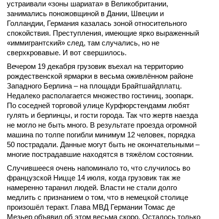
устраивали «зоны шариата» в Великобритании,
занимались поножовщиной в Дании, Швеции и
Голландии, Германия казалась зоной относительного
спокойствия. Преступления, имеющие ярко выраженный
«иммигрантский» след, там случались, но не
сверхкровавые. И вот свершилось.
Вечером 19 декабря грузовик въехал на территорию
рождественской ярмарки в весьма оживлённом районе
Западного Берлина – на площади Брайтшайдплатц.
Недалеко располагается множество гостиниц, зоопарк.
По соседней торговой улице Курфюрстендамм любят
гулять и берлинцы, и гости города. Так что жертв наезда
не могло не быть много. В результате проезда огромной
машина по толпе погибли минимум 12 человек, порядка
50 пострадали. Данные могут быть не окончательными –
многие пострадавшие находятся в тяжёлом состоянии.
Случившееся очень напоминало то, что случилось во
французской Ницце 14 июля, когда грузовик так же
намеренно таранил людей. Власти не стали долго
медлить с признанием о том, что в немецкой столице
произошёл теракт. Глава МВД Германии Томас де
Мезьер объявил об этом весьма скоро. Осталось только