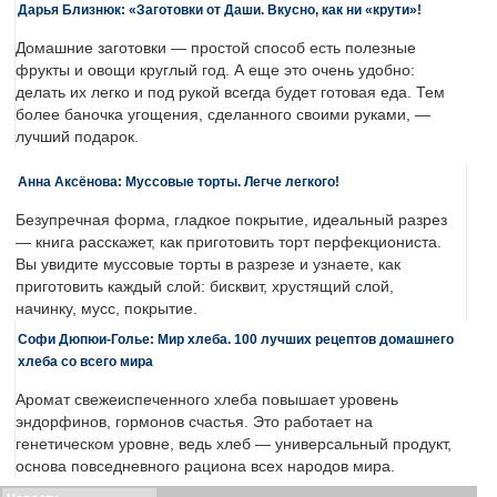
Дарья Близнюк: «Заготовки от Даши. Вкусно, как ни «крути»!
Домашние заготовки — простой способ есть полезные
фрукты и овощи круглый год. А еще это очень удобно:
делать их легко и под рукой всегда будет готовая еда. Тем
более баночка угощения, сделанного своими руками, —
лучший подарок.
Анна Аксёнова: Муссовые торты. Легче легкого!
Безупречная форма, гладкое покрытие, идеальный разрез
— книга расскажет, как приготовить торт перфекциониста.
Вы увидите муссовые торты в разрезе и узнаете, как
приготовить каждый слой: бисквит, хрустящий слой,
начинку, мусс, покрытие.
Софи Дюпюи-Голье: Мир хлеба. 100 лучших рецептов домашнего
хлеба со всего мира
Аромат свежеиспеченного хлеба повышает уровень
эндорфинов, гормонов счастья. Это работает на
генетическом уровне, ведь хлеб — универсальный продукт,
основа повседневного рациона всех народов мира.