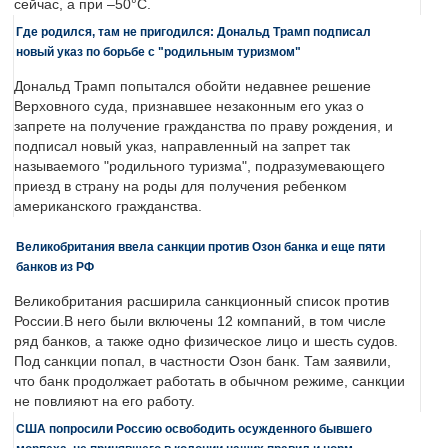
сейчас, а при –50°C.
Где родился, там не пригодился: Дональд Трамп подписал
новый указ по борьбе с "родильным туризмом"
Дональд Трамп попытался обойти недавнее решение
Верховного суда, признавшее незаконным его указ о
запрете на получение гражданства по праву рождения, и
подписал новый указ, направленный на запрет так
называемого "родильного туризма", подразумевающего
приезд в страну на роды для получения ребенком
американского гражданства.
Великобритания ввела санкции против Озон банка и еще пяти
банков из РФ
Великобритания расширила санкционный список против
России.В него были включены 12 компаний, в том числе
ряд банков, а также одно физическое лицо и шесть судов.
Под санкции попал, в частности Озон банк. Там заявили,
что банк продолжает работать в обычном режиме, санкции
не повлияют на его работу.
США попросили Россию освободить осужденного бывшего