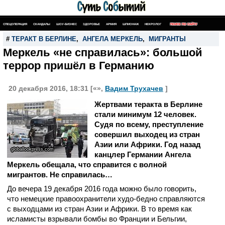
СПЕЦОПЕРАЦИЯ
СКАНДАЛЫ
ШОУ-БИЗНЕС
ЗДОРОВЬЕ
АРМИЯ
ШПИОНАЖ
НЕКРОЛОГ
ПОИСК ПО САЙТУ
#
ТЕРАКТ В БЕРЛИНЕ
,
АНГЕЛА МЕРКЕЛЬ
,
МИГРАНТЫ
Меркель «не справилась»: большой
террор пришёл в Германию
20 декабря 2016, 18:31 [«»,
Вадим Трухачев
]
Жертвами теракта в Берлине
стали минимум 12 человек.
Судя по всему, преступление
совершил выходец из стран
Азии или Африки. Год назад
globallookpress.com
канцлер Германии Ангела
Меркель обещала, что справится с волной
мигрантов. Не справилась…
До вечера 19 декабря 2016 года можно было говорить,
что немецкие правоохранители худо-бедно справляются
с выходцами из стран Азии и Африки. В то время как
исламисты взрывали бомбы во Франции и Бельгии,