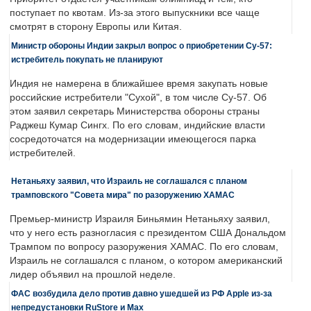
поступает по квотам. Из-за этого выпускники все чаще
смотрят в сторону Европы или Китая.
Министр обороны Индии закрыл вопрос о приобретении Су-57:
истребитель покупать не планируют
Индия не намерена в ближайшее время закупать новые
российские истребители "Сухой", в том числе Су-57. Об
этом заявил секретарь Министерства обороны страны
Раджеш Кумар Сингх. По его словам, индийские власти
сосредоточатся на модернизации имеющегося парка
истребителей.
Нетаньяху заявил, что Израиль не соглашался с планом
трамповского "Совета мира" по разоружению ХАМАС
Премьер-министр Израиля Биньямин Нетаньяху заявил,
что у него есть разногласия с президентом США Дональдом
Трампом по вопросу разоружения ХАМАС. По его словам,
Израиль не соглашался с планом, о котором американский
лидер объявил на прошлой неделе.
ФАС возбудила дело против давно ушедшей из РФ Apple из-за
непредустановки RuStore и Max