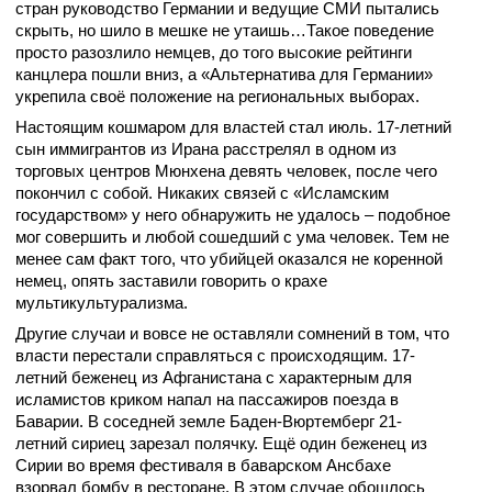
стран руководство Германии и ведущие СМИ пытались
скрыть, но шило в мешке не утаишь…Такое поведение
просто разозлило немцев, до того высокие рейтинги
канцлера пошли вниз, а «Альтернатива для Германии»
укрепила своё положение на региональных выборах.
Настоящим кошмаром для властей стал июль. 17-летний
сын иммигрантов из Ирана расстрелял в одном из
торговых центров Мюнхена девять человек, после чего
покончил с собой. Никаких связей с «Исламским
государством» у него обнаружить не удалось – подобное
мог совершить и любой сошедший с ума человек. Тем не
менее сам факт того, что убийцей оказался не коренной
немец, опять заставили говорить о крахе
мультикультурализма.
Другие случаи и вовсе не оставляли сомнений в том, что
власти перестали справляться с происходящим. 17-
летний беженец из Афганистана с характерным для
исламистов криком напал на пассажиров поезда в
Баварии. В соседней земле Баден-Вюртемберг 21-
летний сириец зарезал полячку. Ещё один беженец из
Сирии во время фестиваля в баварском Ансбахе
взорвал бомбу в ресторане. В этом случае обошлось