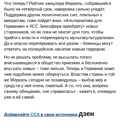
Что теперь? Рейтинг канцлера Меркель, собравшейся
было на четвёртый срок, наверняка сильно упадёт.
Поддержка других политических сил, лояльных к
мигрантам, тоже пойдёт вниз. «Альтернатива для
Германии» и ХСС Зеехофера приобретут новых
сторонников, но их пока не хватит для того, чтобы
прийти к власти и «перечеркнуть мультикультурализм».
Да и опасно перечёркивать всё разом – беженцы могут
ответить на полицейское насилие новым террором.
Но не решать проблему, не высылать плохо
вписывающихся в общество приезжих и бесконечно
впускать новых – тоже нельзя. Теперь и Германия знает,
чем подобное может обернуться. Властям страны и той
же Меркель сегодня не позавидуешь – выбор мер и
средств у неё очень тяжёлый. А то, что она, вопреки
своему обещанию, «не справилась» - кажется, очевидно
уже и ей самой.
дзен
Добавляйте
CСб
в свои источники