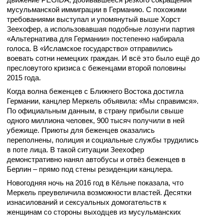
мусульманской иммиграции в Германию. С похожими
требованиями выступал и упомянутый выше Хорст
Зеехофер, а использовавшая подобные лозунги партия
«Альтернатива для Германии» постепенно набирала
голоса. В «Исламское государство» отправились
воевать сотни немецких граждан. И всё это было ещё до
пресловутого кризиса с беженцами второй половины
2015 года.
Когда волна беженцев с Ближнего Востока достигла
Германии, канцлер Меркель объявила: «Мы справимся».
По официальным данным, в страну прибыли свыше
одного миллиона человек, 900 тысяч получили в ней
убежище. Приюты для беженцев оказались
переполнены, полиция и социальные службы трудились
в поте лица. В такой ситуации Зеехофер
демонстративно нанял автобусы и отвёз беженцев в
Берлин – прямо под стены резиденции канцлера.
Новогодняя ночь на 2016 год в Кёльне показала, что
Меркель преувеличила возможности властей. Десятки
изнасилований и сексуальных домогательств к
женщинам со стороны выходцев из мусульманских