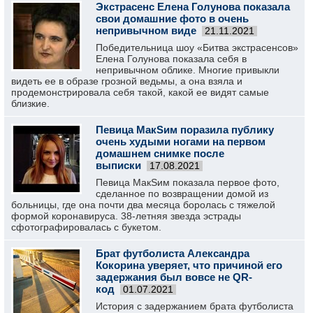
Экстрасенс Елена Голунова показала
свои домашние фото в очень
непривычном виде
21.11.2021
Победительница шоу «Битва экстрасенсов»
Елена Голунова показала себя в
непривычном облике. Многие привыкли
видеть ее в образе грозной ведьмы, а она взяла и
продемонстрировала себя такой, какой ее видят самые
близкие.
Певица МакSим поразила публику
очень худыми ногами на первом
домашнем снимке после
выписки
17.08.2021
Певица МакSим показала первое фото,
сделанное по возвращении домой из
больницы, где она почти два месяца боролась с тяжелой
формой коронавируса. 38-летняя звезда эстрады
сфотографировалась с букетом.
Брат футболиста Александра
Кокорина уверяет, что причиной его
задержания был вовсе не QR-
код
01.07.2021
История с задержанием брата футболиста