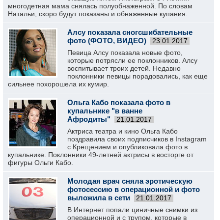
многодетная мама снялась полуобнаженной. По словам
Натальи, скоро будут показаны и обнаженные купания.
Алсу показала сногсшибательные
фото (ФОТО, ВИДЕО)
23.01.2017
Певица Алсу показала новые фото,
которые потрясли ее поклонников. Алсу
воспитывает троих детей. Недавно
поклонники певицы порадовались, как еще
сильнее похорошела их кумир.
Ольга Кабо показала фото в
купальнике "в ванне
Афродиты"
21.01.2017
Актриса театра и кино Ольга Кабо
поздравила своих подписчиков в Instagram
с Крещением и опубликовала фото в
купальнике. Поклонники 49-летней актрисы в восторге от
фигуры Ольги Кабо.
Молодая врач сняла эротическую
фотосессию в операционной и фото
выложила в сети
21.01.2017
В Интернет попали циничные снимки из
операционной и с трупом, которые в