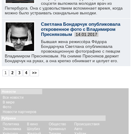
соцсети выложила молодая врач из
Петербурга. Она с удовольствием вспоминает время, когда
можно было устраивать скандальные выходки.
Светлана Бондарчук опубликовала
откровенное фото с Владимиром
Пресняковым
14.01.2017
Бывшая жена режиссёра Фёдора
Бондарчука Светлана опубликовала
провокационную фотографию с певцом
Владимиром Пресняковым. На снимке Пресняков держит
Бондарчук на руках, а она крепко обнимает и целует его.
1
2
3
4
>>
Новости
Все новости
В мире
Фото
Новости партнеров
Рубрики
Политика
В кино
Общество
Происшествия
Экономика
Шоубиз
Криминал
Авто
Культура
Желтый
Туризм
Хайтек