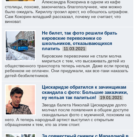
Александра Кокорина в одном из кафе
столицы, похоже, закончилась благополучнее, чем можно
было ожидать. Кириллу грозил арест, но обошлось штрафом.
Сам Кокорин-младший рассказал, почему не считает, что
виноват.
Не билет, так фото решили брать
кировские перевозчики со
школьников, отказывающихся
платить
11.03.2021
Кировские перевозчики не стали молча
мириться с тем, что высаживать детей из
общественного транспорта теперь нельзя. Даже если проезд
ребенком не оплачен. Они придумали, как все-таки наказать
детей-безбилетников.
Цискаридзе обратился к зачинщикам
скандала с фото: Большие заказчики,
ну нельзя так палиться!
19.01.2021
Звезда балета Николай Цискаридзе долго
молчал после появления в общем доступе
скандальных фото с мужчиной, похожим на
него. А теперь народный артист выступил с открытым
обращением к тем, кто за этим стоит.
За совместный снимок с Марадоной в