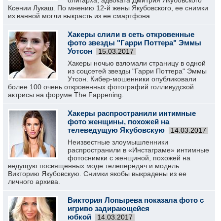
олигарха, адвоката Дмитрия Якубовского
Ксении Лукаш. По мнению 12-й жены Якубовского, ее снимки
из ванной могли выкрасть из ее смартфона.
Хакеры слили в сеть откровенные
фото звезды "Гарри Поттера" Эммы
Уотсон
15.03.2017
Хакеры ночью взломали страницу в одной
из соцсетей звезды "Гарри Поттера" Эммы
Утсон. Кибер-мошенники опубликовали
более 100 очень откровенных фотографий голливудской
актрисы на форуме The Fappening.
Хакеры распространили интимные
фото женщины, похожей на
телеведущую Якубовскую
14.03.2017
Неизвестные злоумышленники
распространили в «Инстаграме» интимные
фотоснимки с женщиной, похожей на
ведущую посвященных моде телепередач и модель
Викторию Якубовскую. Снимки якобы выкрадены из ее
личного архива.
Виктория Лопырева показала фото с
игриво задирающейся
юбкой
14.03.2017