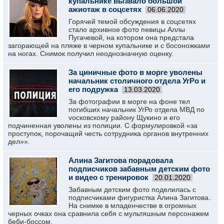
купальнике вызвало большой
ажиотаж в соцсетях
06.06.2020
Горячей темой обсуждения в соцсетях
стало архивное фото певицы Аллы
Пугачевой, на котором она предстала
загорающей на пляже в черном купальнике и с босоножками
на ногах. Снимок получил неоднозначную оценку.
За циничные фото в морге уволены
начальник столичного отдела УгРо и
его подружка
13.03.2020
За фотографии в морге на фоне тел
погибших начальник УгРо отдела МВД по
vосковскому району Щукино и его
подчиненная уволены из полиции. С формулировкой «за
проступок, порочащий честь сотрудника органов внутренних
дел»».
Алина Загитова порадовала
подписчиков забавным детским фото
и видео с тренировок
20.01.2020
Забавным детским фото поделилась с
подписчиками фигуристка Алина Загитова.
На снимке в младенчестве в огромных
черных очках она сравнила себя с мультяшным персонажем
беби-боссом.