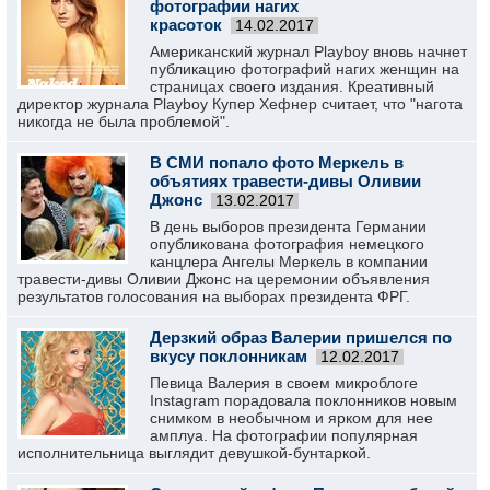
фотографии нагих
красоток
14.02.2017
Американский журнал Playboy вновь начнет
публикацию фотографий нагих женщин на
страницах своего издания. Креативный
директор журнала Playboy Купер Хефнер считает, что "нагота
никогда не была проблемой".
В СМИ попало фото Меркель в
объятиях травести-дивы Оливии
Джонс
13.02.2017
В день выборов президента Германии
опубликована фотография немецкого
канцлера Ангелы Меркель в компании
травести-дивы Оливии Джонс на церемонии объявления
результатов голосования на выборах президента ФРГ.
Дерзкий образ Валерии пришелся по
вкусу поклонникам
12.02.2017
Певица Валерия в своем микроблоге
Instagram порадовала поклонников новым
снимком в необычном и ярком для нее
амплуа. На фотографии популярная
исполнительница выглядит девушкой-бунтаркой.