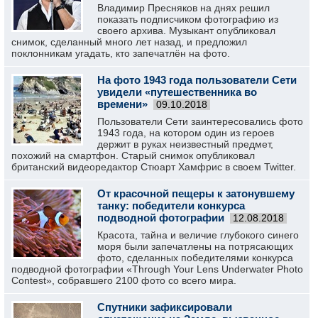
Владимир Пресняков на днях решил
показать подписчиком фотографию из
своего архива. Музыкант опубликовал
снимок, сделанный много лет назад, и предложил
поклонникам угадать, кто запечатлён на фото.
На фото 1943 года пользователи Сети
увидели «путешественника во
времени»
09.10.2018
Пользователи Сети заинтересовались фото
1943 года, на котором один из героев
держит в руках неизвестный предмет,
похожий на смартфон. Старый снимок опубликовал
британский видеоредактор Стюарт Хамфрис в своем Twitter.
От красочной пещеры к затонувшему
танку: победители конкурса
подводной фотографии
12.08.2018
Красота, тайна и величие глубокого синего
моря были запечатлены на потрясающих
фото, сделанных победителями конкурса
подводной фотографии «Through Your Lens Underwater Photo
Contest», собравшего 2100 фото со всего мира.
Спутники зафиксировали