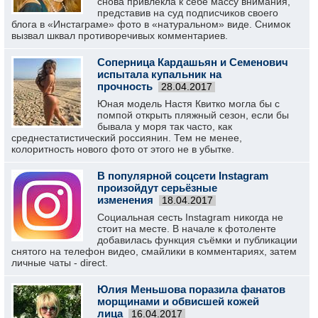
снова привлекла к себе массу внимания,
представив на суд подписчиков своего
блога в «Инстаграме» фото в «натуральном» виде. Снимок
вызвал шквал противоречивых комментариев.
Соперница Кардашьян и Семенович
испытала купальник на
прочность
28.04.2017
Юная модель Настя Квитко могла бы с
помпой открыть пляжный сезон, если бы
бывала у моря так часто, как
среднестатистический россиянин. Тем не менее,
колоритность нового фото от этого не в убытке.
В популярной соцсети Instagram
произойдут серьёзные
изменения
18.04.2017
Социальная сесть Instagram никогда не
стоит на месте. В начале к фотоленте
добавилась функция съёмки и публикации
снятого на телефон видео, смайлики в комментариях, затем
личные чаты - direct.
Юлия Меньшова поразила фанатов
морщинами и обвисшей кожей
лица
16.04.2017