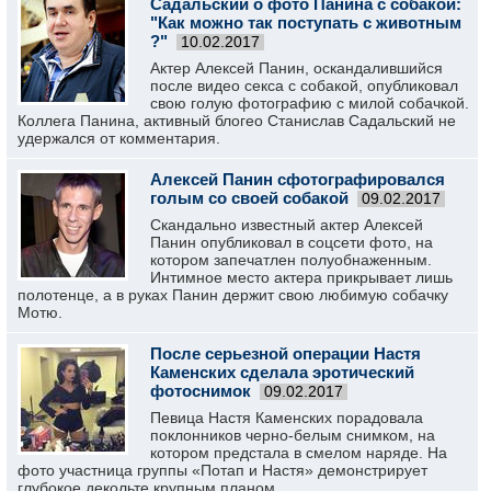
Садальский о фото Панина с собакой:
"Как можно так поступать с животным
?"
10.02.2017
Актер Алексей Панин, оскандалившийся
после видео секса с собакой, опубликовал
свою голую фотографию с милой собачкой.
Коллега Панина, активный блогео Станислав Садальский не
удержался от комментария.
Алексей Панин сфотографировался
голым со своей собакой
09.02.2017
Скандально известный актер Алексей
Панин опубликовал в соцсети фото, на
котором запечатлен полуобнаженным.
Интимное место актера прикрывает лишь
полотенце, а в руках Панин держит свою любимую собачку
Мотю.
После серьезной операции Настя
Каменских сделала эротический
фотоснимок
09.02.2017
Певица Настя Каменских порадовала
поклонников черно-белым снимком, на
котором предстала в смелом наряде. На
фото участница группы «Потап и Настя» демонстрирует
глубокое декольте крупным планом.