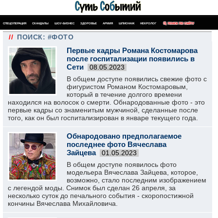
СПЕЦОПЕРАЦИЯ
СКАНДАЛЫ
ШОУ-БИЗНЕС
ЗДОРОВЬЕ
АРМИЯ
ШПИОНАЖ
НЕКРОЛОГ
ПОИСК ПО САЙТУ
//
ПОИСК: #ФОТО
Первые кадры Романа Костомарова
после госпитализации появились в
Сети
08.05.2023
В общем доступе появились свежие фото с
фигуристом Романом Костомаровым,
который в течение долгого времени
находился на волосок о смерти. Обнародованные фото - это
первые кадры со знаменитым мужчиной, сделанные после
того, как он был госпитализирован в январе текущего года.
Обнародовано предполагаемое
последнее фото Вячеслава
Зайцева
01.05.2023
В общем доступе появилось фото
модельера Вячеслава Зайцева, которое,
возможно, стало последним изображением
с легендой моды. Снимок был сделан 26 апреля, за
несколько суток до печального события - скоропостижной
кончины Вячеслава Михайловича.