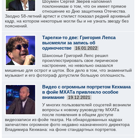
Шоумен Сергей Зверев напомнил
поклонникам о том, что он имеет прямое
отношение ко Дню защитника Отечества.
Заодно 58-летний артист и стилист показал редкий архивный
кадр, на котором некоторые могли бы и не узнать звезду без
пояснений.
Тарелки-то две: Григория Лепса
высмеяли за запись об
одиночестве
16.01.2022
Шансонье Григорий Лепс решил
проиллюстрировать свое лирическое
настроение, но невольно оказался
мишенью для острот и шуток. Все дело в том, что знаменитый
музыкант и его фотограф допустили большую оплошность.
Видео с огромным портретом Кехмана
в фойе МХАТа привлекло особое
внимание
19.12.2021
У многих пользователей соцсетей возникли
вопросы к новому руководству МХАТа
после появления в общем доступе
видеозаписи из фойе театра. На обнародованных кадрах
запечатлен огромное фото недавно назначенного директора
Владимира Кехмана: на фоне стандартных портретов.