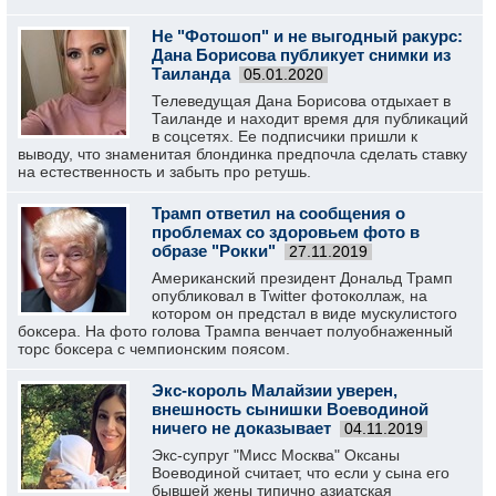
Не "Фотошоп" и не выгодный ракурс:
Дана Борисова публикует снимки из
Таиланда
05.01.2020
Телеведущая Дана Борисова отдыхает в
Таиланде и находит время для публикаций
в соцсетях. Ее подписчики пришли к
выводу, что знаменитая блондинка предпочла сделать ставку
на естественность и забыть про ретушь.
Трамп ответил на сообщения о
проблемах со здоровьем фото в
образе "Рокки"
27.11.2019
Американский президент Дональд Трамп
опубликовал в Twitter фотоколлаж, на
котором он предстал в виде мускулистого
боксера. На фото голова Трампа венчает полуобнаженный
торс боксера с чемпионским поясом.
Экс-король Малайзии уверен,
внешность сынишки Воеводиной
ничего не доказывает
04.11.2019
Экс-супруг "Мисс Москва" Оксаны
Воеводиной считает, что если у сына его
бывшей жены типично азиатская