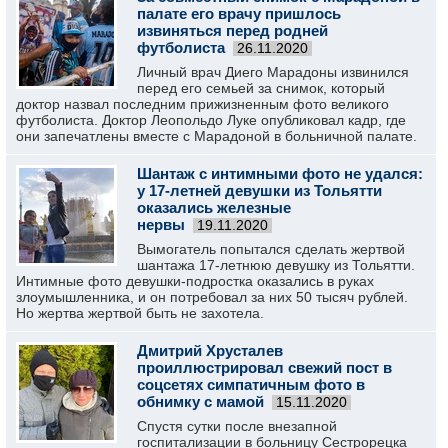
палате его врачу пришлось
извиняться перед родней
футболиста
26.11.2020
Личный врач Диего Марадоны извинился
перед его семьей за снимок, который
доктор назвал последним прижизненным фото великого
футболиста. Доктор Леопольдо Луке опубликовал кадр, где
они запечатлены вместе с Марадоной в больничной палате.
Шантаж с интимными фото не удался:
у 17-летней девушки из Тольятти
оказались железные
нервы
19.11.2020
Вымогатель попытался сделать жертвой
шантажа 17-летнюю девушку из Тольятти.
Интимные фото девушки-подростка оказались в руках
злоумышленника, и он потребовал за них 50 тысяч рублей.
Но жертва жертвой быть не захотела.
Дмитрий Хрусталев
проиллюстрировал свежий пост в
соцсетях симпатичным фото в
обнимку с мамой
15.11.2020
Спустя сутки после внезапной
госпитализации в больницу Сестрорецка