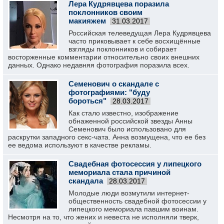
Лера Кудрявцева поразила
поклонников своим
макияжем
31.03.2017
Российская телеведущая Лера Кудрявцева
часто приковывает к себе восхищённые
взгляды поклонников и собирает
восторженные комментарии относительно своих внешних
данных. Однако недавняя фотография поразила всех.
Семенович о скандале с
фотографиями: "буду
бороться"
28.03.2017
Как стало известно, изображение
обнаженной российской звезды Анны
Семенович было использовано для
раскрутки западного секс-чата. Анна возмущена, что ее без
ее ведома используют в качестве рекламы.
Свадебная фотосессия у липецкого
мемориала стала причиной
скандала
28.03.2017
Молодые люди возмутили интернет-
общественность свадебной фотосессии у
липецкого мемориала павшим воинам.
Несмотря на то, что жених и невеста не исполняли тверк,