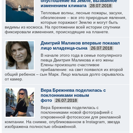
опустошение на Земле, вызванное
изменением климата
28.07.2018
Тепловые волны, лесные пожары, засухи,
обезлесение ‒ все это природные явления,
которые поражают Землю и могут быть
видимы из космоса. На протяжении всей истории спутники
фиксировали изменения, происходящие на планете.
Дмитрий Маликов впервые показал
лицо младенца-сына
26.07.2018
В начале этого года в семье популярного
певца Дмитрия Маликова и его жены
Елены произошло счастливое
прибавление: на свет появился их второй
общий ребенок – сын Марк. Лицо малыша долго скрывалось
от камер.
Вера Брежнева поделилась с
поклонниками новым
фото
26.07.2018
Вера Брежнева поделилась с
поклонниками новой фотографией с
откровенной фотосессии для рекламной
компании. На снимке, опубликованном в Instagram, звезда
изображена полностью обнажённой.