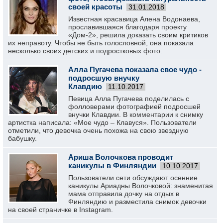
своей красоты
31.01.2018
Известная красавица Алена Водонаева,
прославившаяся благодаря проекту
«Дом-2», решила доказать своим критиков
их неправоту. Чтобы не быть голословной, она показала
несколько своих детских и подростковых фото.
Алла Пугачева показала свое чудо -
подросшую внучку
Клавдию
11.10.2017
Певица Алла Пугачева поделилась с
фолловерами фотографией подросшей
внучки Клавдии. В комментарии к снимку
артистка написала: «Мое чудо – Клавуся». Пользователи
отметили, что девочка очень похожа на свою звездную
бабушку.
Ариша Волочкова проводит
каникулы в Финляндии
10.10.2017
Пользователи сети обсуждают осенние
каникулы Ариадны Волочковой: знаменитая
мама отправила дочку на отдых в
Финляндию и разместила снимок девочки
на своей страничке в Instagram.