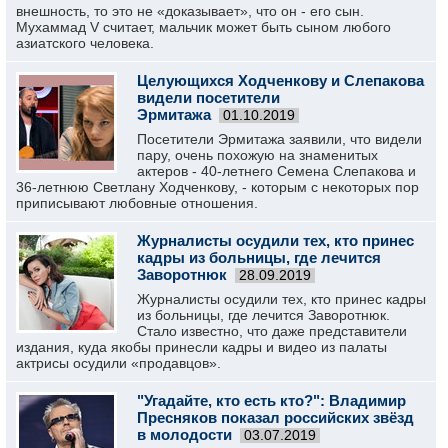
внешность, то это не «доказывает», что он - его сын.
Мухаммад V считает, мальчик может быть сыном любого
азиатского человека.
Целующихся Ходченкову и Слепакова
видели посетители
Эрмитажа
01.10.2019
Посетители Эрмитажа заявили, что видели
пару, очень похожую на знаменитых
актеров - 40-летнего Семена Слепакова и
36-летнюю Светлану Ходченкову, - которым с некоторых пор
приписывают любовные отношения.
Журналисты осудили тех, кто принес
кадры из больницы, где лечится
Заворотнюк
28.09.2019
Журналисты осудили тех, кто принес кадры
из больницы, где лечится Заворотнюк.
Стало известно, что даже представители
издания, куда якобы принесли кадры и видео из палаты
актрисы осудили «продавцов».
"Угадайте, кто есть кто?": Владимир
Пресняков показал российских звёзд
в молодости
03.07.2019