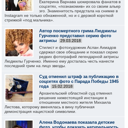
Екатерина Варнава шокировала фанатов в
соцсетях, «познакомив» их со своим альер
эго. Знаменитость предстала на снимке в
Instagram не только обнаженной, но и с дерзкой короткой
стрижкой «под мальчика».
Автор посмертного грима Людмилы
Гурченко представил серию фото
актрисы
29.03.2018
Стилист и фотохудожник Аслан Ахмадов
сдержал свое обещание и показал серию
редких фотографий легендарной актрисы
Людмилы Гурченко. Именно ему досталась честь нанести
последний грим на лицо звезды.
Суд отменил штраф за публикацию в
соцсетях фото с Парада Победы 1945
года
15.02.2018
Архангельский областной суд отменил
решение нижестоящей инстанции в
отношении местного жителя Михаила
Листова, которому вменялась в вину публичная
демонстрация нацистской символики.
Алена Водонаева показала детские
фото, чтобы доказать натуральность