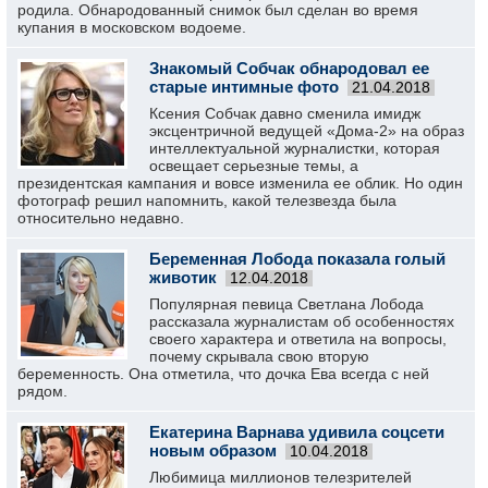
родила. Обнародованный снимок был сделан во время
купания в московском водоеме.
Знакомый Собчак обнародовал ее
старые интимные фото
21.04.2018
Ксения Собчак давно сменила имидж
эксцентричной ведущей «Дома-2» на образ
интеллектуальной журналистки, которая
освещает серьезные темы, а
президентская кампания и вовсе изменила ее облик. Но один
фотограф решил напомнить, какой телезвезда была
относительно недавно.
Беременная Лобода показала голый
животик
12.04.2018
Популярная певица Светлана Лобода
рассказала журналистам об особенностях
своего характера и ответила на вопросы,
почему скрывала свою вторую
беременность. Она отметила, что дочка Ева всегда с ней
рядом.
Екатерина Варнава удивила соцсети
новым образом
10.04.2018
Любимица миллионов телезрителей