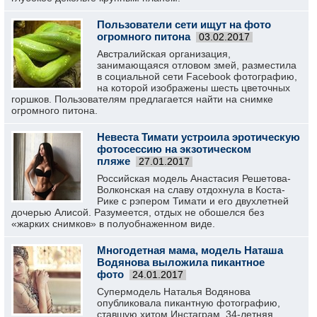
Пользователи сети ищут на фото
огромного питона
03.02.2017
Австралийская организация,
занимающаяся отловом змей, разместила
в социальной сети Facebook фотографию,
на которой изображены шесть цветочных
горшков. Пользователям предлагается найти на снимке
огромного питона.
Невеста Тимати устроила эротическую
фотосессию на экзотическом
пляже
27.01.2017
Российская модель Анастасия Решетова-
Волконская на славу отдохнула в Коста-
Рике с рэпером Тимати и его двухлетней
дочерью Алисой. Разумеется, отдых не обошелся без
«жарких снимков» в полуобнаженном виде.
Многодетная мама, модель Наташа
Водянова выложила пикантное
фото
24.01.2017
Супермодель Наталья Водянова
опубликовала пикантную фотографию,
ставшую хитом Инстаграм. 34-летняя