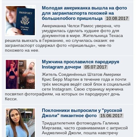
Молодая американка вышла на фото
для загранпаспорта похожей на
большелобого пришельца
10.08.2017
Американка Челси Рамос уверена, что
умудрилась сделать худшее фото для
документов в мире. Жительница Техаса
решила выехать в Германию, но случилась оказия: ее
загранпаспорт содержал фото «пришельца», чем-то
похожего на нее.
Мужчина прославился пародируя
Instagram дочери
05.07.2017
Житель Соединённых Штатов Америки
Крис Берр Мартин в течение года и почти
трёх месяцев ведёт свой блок в социальной
сети Instagram. Свою страницу мужчина
посвятил фотографиям, на которых он пародируют дочь
Кесси.
Поклонники выпросили у "русской
Джоли" пикантное фото
15.06.2017
Тридцатилетняя фотомодель Галинка
Миргаева, часто сравниваемая с актрисой
Анджелиной Джоли, пошла навстречу