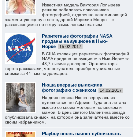
Известная модель Виктория Лопырева
решила побаловать поклонников
фотографией, отдаленно напоминающей
знаменитую сцену с легендарной Мэрилин Монро – с
развевающимся по ветру ввысь легким платьем.
Раритетные фотографии NASA
проданы на аукционе в Нью-
Йорке
15.02.2017
В США коллекция раритетных фотографий
NASA продана на аукционе в Нью-Йорке за
43,7 тысячи долларов. Организаторы
торгов рассказали, что покупатель приобрел уникальные
снимки за 44 тысячи долларов.
Нюша впервые выложила
фотографию с женихом
14.02.2017
На днях певица Нюша вернулась из
путешествия по Африке. Туда она летала
вместе со своим молодым человеком и
мамой. В День святого Валентина звезда
опубликовала снимок, на котором она запечатлена вместе со
своим избранником.
Playboy вновь начнет публиковать