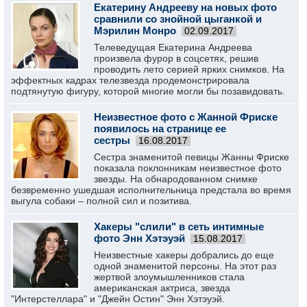
Екатерину Андрееву на новых фото
сравнили со знойной цыганкой и
Мэрилин Монро
02.09.2017
Телеведущая Екатерина Андреева
произвела фурор в соцсетях, решив
проводить лето серией ярких снимков. На
эффектных кадрах телезвезда продемонстрировала
подтянутую фигуру, которой многие могли бы позавидовать.
Неизвестное фото с Жанной Фриске
появилось на странице ее
сестры
16.08.2017
Сестра знаменитой певицы Жанны Фриске
показала поклонникам неизвестное фото
звезды. На обнародованном снимке
безвременно ушедшая исполнительница предстала во время
выгула собаки – полной сил и позитива.
Хакеры "слили" в сеть интимные
фото Энн Хэтэуэй
15.08.2017
Неизвестные хакеры добрались до еще
одной знаменитой персоны. На этот раз
жертвой злоумышленников стала
американская актриса, звезда
"Интерстеллара" и "Джейн Остин" Энн Хэтэуэй.