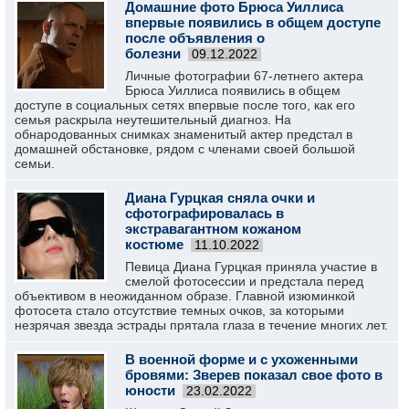
Домашние фото Брюса Уиллиса
впервые появились в общем доступе
после объявления о
болезни
09.12.2022
Личные фотографии 67-летнего актера
Брюса Уиллиса появились в общем
доступе в социальных сетях впервые после того, как его
семья раскрыла неутешительный диагноз. На
обнародованных снимках знаменитый актер предстал в
домашней обстановке, рядом с членами своей большой
семьи.
Диана Гурцкая сняла очки и
сфотографировалась в
экстравагантном кожаном
костюме
11.10.2022
Певица Диана Гурцкая приняла участие в
смелой фотосессии и предстала перед
объективом в неожиданном образе. Главной изюминкой
фотосета стало отсутствие темных очков, за которыми
незрячая звезда эстрады прятала глаза в течение многих лет.
В военной форме и с ухоженными
бровями: Зверев показал свое фото в
юности
23.02.2022