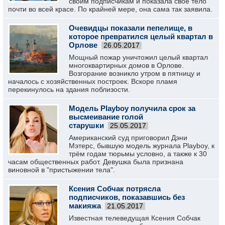
своим подписчикам и показала свое тело
почти во всей красе. По крайней мере, она сама так заявила.
Очевидцы показали пепелище, в
которое превратился целый квартал в
Орлове
26.05.2017
Мощный пожар уничтожил целый квартал
многоквартирных домов в Орлове.
Возгорание возникло утром в пятницу и
началось с хозяйственных построек. Вскоре пламя
перекинулось на здания поблизости.
Модель Playboy получила срок за
высмеивание голой
старушки
25.05.2017
Американский суд приговорил Дэни
Мэтерс, бывшую модель журнала Playboy, к
трём годам тюрьмы условно, а также к 30
часам общественных работ. Девушка была признана
виновной в "пристыжении тела".
Ксения Собчак потрясла
подписчиков, показавшись без
макияжа
21.05.2017
Известная телеведущая Ксения Собчак