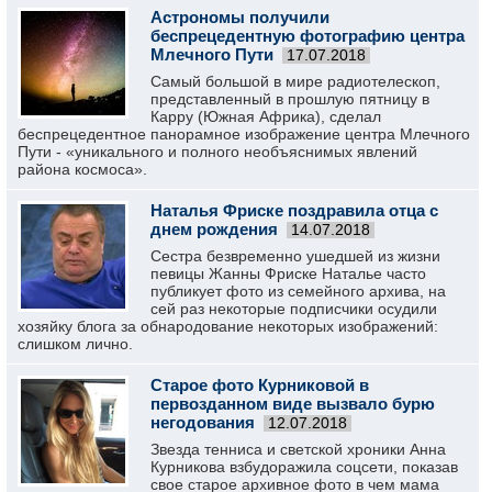
Астрономы получили
беспрецедентную фотографию центра
Млечного Пути
17.07.2018
Самый большой в мире радиотелескоп,
представленный в прошлую пятницу в
Карру (Южная Африка), сделал
беспрецедентное панорамное изображение центра Млечного
Пути - «уникального и полного необъяснимых явлений
района космоса».
Наталья Фриске поздравила отца с
днем рождения
14.07.2018
Сестра безвременно ушедшей из жизни
певицы Жанны Фриске Наталье часто
публикует фото из семейного архива, на
сей раз некоторые подписчики осудили
хозяйку блога за обнародование некоторых изображений:
слишком лично.
Старое фото Курниковой в
первозданном виде вызвало бурю
негодования
12.07.2018
Звезда тенниса и светской хроники Анна
Курникова взбудоражила соцсети, показав
свое старое архивное фото в чем мама