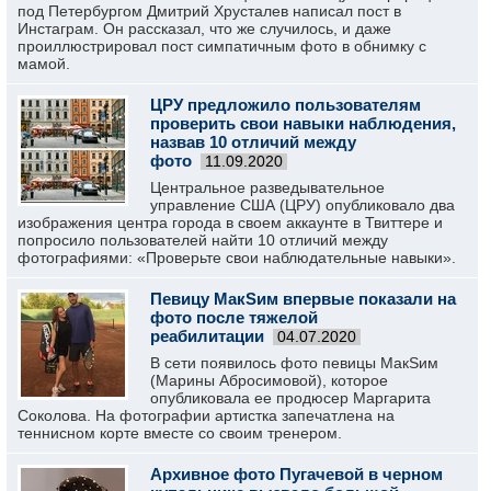
под Петербургом Дмитрий Хрусталев написал пост в
Инстаграм. Он рассказал, что же случилось, и даже
проиллюстрировал пост симпатичным фото в обнимку с
мамой.
ЦРУ предложило пользователям
проверить свои навыки наблюдения,
назвав 10 отличий между
фото
11.09.2020
Центральное разведывательное
управление США (ЦРУ) опубликовало два
изображения центра города в своем аккаунте в Твиттере и
попросило пользователей найти 10 отличий между
фотографиями: «Проверьте свои наблюдательные навыки».
Певицу МакSим впервые показали на
фото после тяжелой
реабилитации
04.07.2020
В сети появилось фото певицы МакSим
(Марины Абросимовой), которое
опубликовала ее продюсер Маргарита
Соколова. На фотографии артистка запечатлена на
теннисном корте вместе со своим тренером.
Архивное фото Пугачевой в черном