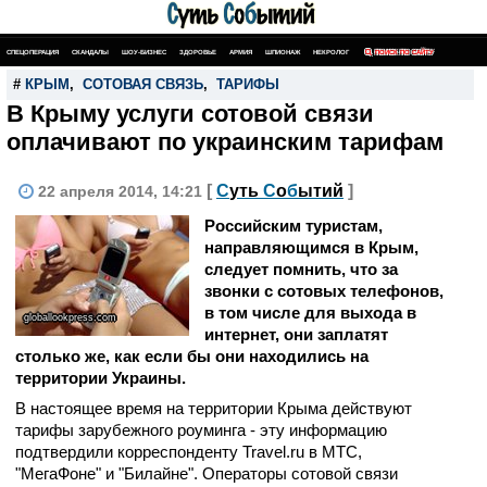
СПЕЦОПЕРАЦИЯ
СКАНДАЛЫ
ШОУ-БИЗНЕС
ЗДОРОВЬЕ
АРМИЯ
ШПИОНАЖ
НЕКРОЛОГ
ПОИСК ПО САЙТУ
#
КРЫМ
,
СОТОВАЯ СВЯЗЬ
,
ТАРИФЫ
В Крыму услуги сотовой связи
оплачивают по украинским тарифам
[
С
уть
С
о
б
ытий
]
22 апреля 2014, 14:21
Российским туристам,
направляющимся в Крым,
следует помнить, что за
звонки с сотовых телефонов,
в том числе для выхода в
globallookpress.com
интернет, они заплатят
столько же, как если бы они находились на
территории Украины.
В настоящее время на территории Крыма действуют
тарифы зарубежного роуминга - эту информацию
подтвердили корреспонденту Travel.ru в МТС,
"МегаФоне" и "Билайне". Операторы сотовой связи