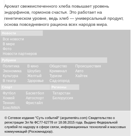
Аромат свежеиспеченного хлеба повышает уровень
эндорфинов, гормонов счастья. Это работает на
генетическом уровне, ведь хлеб — универсальный продукт,
основа повседневного рациона всех народов мира.
Новости
Все новости
В мире
Фото
Новости партнеров
Рубрики
Политика
В кино
Общество
Происшествия
Экономика
Шоубиз
Криминал
Авто
Культура
Желтый
Туризм
Хайтек
В театр
Здоровье
Сад-огород
Спорт
Регионы
Футбол
Баскетбол
Татарстан
Хоккей
Автоспорт
Белоруссия
Теннис
Фристайл
Бокс/ММА
© Сетевое издание "Суть событий" (argumentiru.com) Свидетельство о
регистрации Эл № ФС77-62778 от 18.08.2015 года. Выдано Федеральной
службой по надзору в сфере связи, информационных технологий и массовых
коммуникаций (Роскомнадзор).