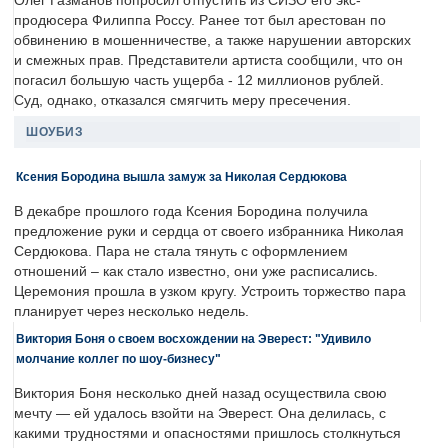
Олег Газманов попросил отпустить из СИЗО его экс-
продюсера Филиппа Россу. Ранее тот был арестован по
обвинению в мошенничестве, а также нарушении авторских
и смежных прав. Представители артиста сообщили, что он
погасил большую часть ущерба - 12 миллионов рублей.
Суд, однако, отказался смягчить меру пресечения.
ШОУБИЗ
Ксения Бородина вышла замуж за Николая Сердюкова
В декабре прошлого года Ксения Бородина получила
предложение руки и сердца от своего избранника Николая
Сердюкова. Пара не стала тянуть с оформлением
отношений – как стало известно, они уже расписались.
Церемония прошла в узком кругу. Устроить торжество пара
планирует через несколько недель.
Виктория Боня о своем восхождении на Эверест: "Удивило
молчание коллег по шоу-бизнесу"
Виктория Боня несколько дней назад осуществила свою
мечту — ей удалось взойти на Эверест. Она делилась, с
какими трудностями и опасностями пришлось столкнуться