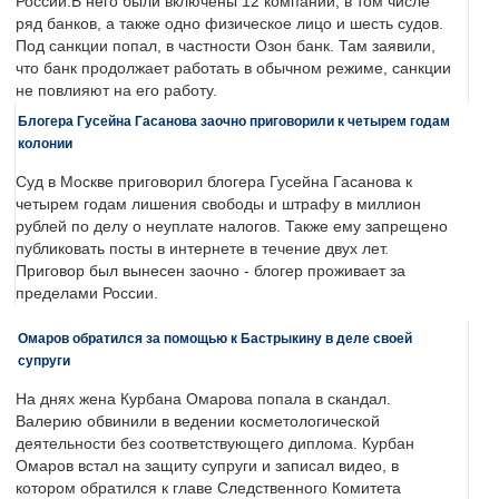
России.В него были включены 12 компаний, в том числе
ряд банков, а также одно физическое лицо и шесть судов.
Под санкции попал, в частности Озон банк. Там заявили,
что банк продолжает работать в обычном режиме, санкции
не повлияют на его работу.
Блогера Гусейна Гасанова заочно приговорили к четырем годам
колонии
Суд в Москве приговорил блогера Гусейна Гасанова к
четырем годам лишения свободы и штрафу в миллион
рублей по делу о неуплате налогов. Также ему запрещено
публиковать посты в интернете в течение двух лет.
Приговор был вынесен заочно - блогер проживает за
пределами России.
Омаров обратился за помощью к Бастрыкину в деле своей
супруги
На днях жена Курбана Омарова попала в скандал.
Валерию обвинили в ведении косметологической
деятельности без соответствующего диплома. Курбан
Омаров встал на защиту супруги и записал видео, в
котором обратился к главе Следственного Комитета