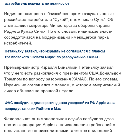
истребитель покупать не планируют
Индия не намерена в ближайшее время закупать новые
российские истребители "Сухой", в том числе Су-57. Об
этом заявил секретарь Министерства обороны страны
Раджеш Кумар Сингх. По его словам, индийские власти
сосредоточатся на модернизации имеющегося парка
истребителей.
Нетаньяху заявил, что Израиль не соглашался с планом
трамповского "Совета мира" по разоружению ХАМАС
Премьер-министр Израиля Биньямин Нетаньяху заявил,
что у него есть разногласия с президентом США Дональдом
Трампом по вопросу разоружения ХАМАС. По его словам,
Израиль не соглашался с планом, о котором американский
лидер объявил на прошлой неделе.
ФАС возбудила дело против давно ушедшей из РФ Apple из-за
непредустановки RuStore и Max
Федеральная антимонопольная служба возбудила дело
против корпорации Apple за неисполнения требований о
предустановке производителями гаджетов приложений