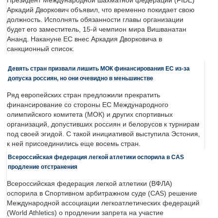
Президент Международной шахматной федерации (FIDE)
Аркадий Дворкович объявил, что временно покидает свою
должность. Исполнять обязанности главы организации
будет его заместитель, 15-й чемпион мира Вишванатан
Ананд. Накануне ЕС внес Аркадия Дворковича в
санкционный список.
Девять стран призвали лишить МОК финансирования ЕС из-за
допуска россиян, но они очевидно в меньшинстве
Ряд европейских стран предложили прекратить
финансирование со стороны ЕС Международного
олимпийского комитета (МОК) и других спортивных
организаций, допустивших россиян и белорусов к турнирам
под своей эгидой. С такой инициативой выступила Эстония,
к ней присоединились еще восемь стран.
Всероссийская федерация легкой атлетики оспорила в CAS
продление отстранения
Всероссийская федерация легкой атлетики (ВФЛА)
оспорила в Спортивном арбитражном суде (CAS) решение
Международной ассоциации легкоатлетических федераций
(World Athletics) о продлении запрета на участие