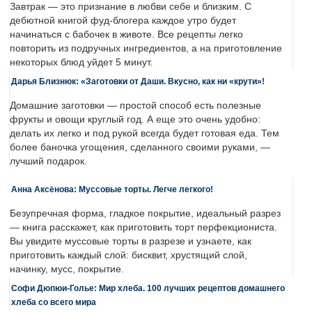
Завтрак — это признание в любви себе и близким. С
дебютной книгой фуд-блогера каждое утро будет
начинаться с бабочек в животе. Все рецепты легко
повторить из подручных ингредиентов, а на приготовление
некоторых блюд уйдет 5 минут.
Дарья Близнюк: «Заготовки от Даши. Вкусно, как ни «крути»!
Домашние заготовки — простой способ есть полезные
фрукты и овощи круглый год. А еще это очень удобно:
делать их легко и под рукой всегда будет готовая еда. Тем
более баночка угощения, сделанного своими руками, —
лучший подарок.
Анна Аксёнова: Муссовые торты. Легче легкого!
Безупречная форма, гладкое покрытие, идеальный разрез
— книга расскажет, как приготовить торт перфекциониста.
Вы увидите муссовые торты в разрезе и узнаете, как
приготовить каждый слой: бисквит, хрустящий слой,
начинку, мусс, покрытие.
Софи Дюпюи-Голье: Мир хлеба. 100 лучших рецептов домашнего
хлеба со всего мира