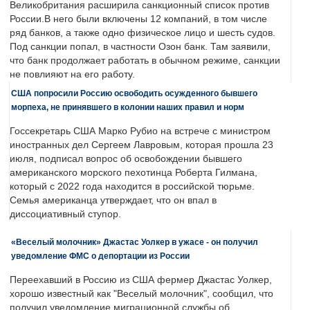
Великобритания расширила санкционный список против
России.В него были включены 12 компаний, в том числе
ряд банков, а также одно физическое лицо и шесть судов.
Под санкции попал, в частности Озон банк. Там заявили,
что банк продолжает работать в обычном режиме, санкции
не повлияют на его работу.
США попросили Россию освободить осужденного бывшего
морпеха, не принявшего в колонии наших правил и норм
Госсекретарь США Марко Рубио на встрече с министром
иностранных дел Сергеем Лавровым, которая прошла 23
июля, подписал вопрос об освобождении бывшего
американского морского пехотинца Роберта Гилмана,
который с 2022 года находится в российской тюрьме.
Семья американца утверждает, что он впал в
диссоциативный ступор.
«Веселый молочник» Джастас Уолкер в ужасе - он получил
уведомление ФМС о депортации из России
Переехавший в Россию из США фермер Джастас Уолкер,
хорошо известный как "Веселый молочник", сообщил, что
получил уведомление миграционной службы об