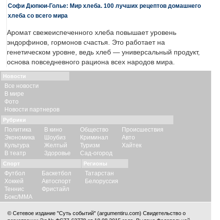
Софи Дюпюи-Голье: Мир хлеба. 100 лучших рецептов домашнего
хлеба со всего мира
Аромат свежеиспеченного хлеба повышает уровень
эндорфинов, гормонов счастья. Это работает на
генетическом уровне, ведь хлеб — универсальный продукт,
основа повседневного рациона всех народов мира.
Новости
Все новости
В мире
Фото
Новости партнеров
Рубрики
Политика
В кино
Общество
Происшествия
Экономика
Шоубиз
Криминал
Авто
Культура
Желтый
Туризм
Хайтек
В театр
Здоровье
Сад-огород
Спорт
Регионы
Футбол
Баскетбол
Татарстан
Хоккей
Автоспорт
Белоруссия
Теннис
Фристайл
Бокс/ММА
© Сетевое издание "Суть событий" (argumentiru.com) Свидетельство о