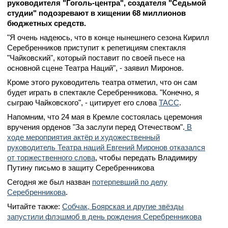
руководителя "Гоголь-центра", создателя "Седьмой
студии" подозревают в хищении 68 миллионов
бюджетных средств.
"Я очень надеюсь, что в конце нынешнего сезона Кирилл
Серебренников приступит к репетициям спектакля
"Чайковский", который поставит по своей пьесе на
основной сцене Театра Наций", - заявил Миронов.
Кроме этого руководитель театра отметил, что он сам
будет играть в спектакле Серебренникова. "Конечно, я
сыграю Чайковского", - цитирует его слова
ТАСС
.
Напомним, что 24 мая в Кремле состоялась церемония
вручения орденов "За заслуги перед Отечеством".
В
ходе мероприятия актёр и художественный
руководитель Театра наций Евгений Миронов отказался
от торжественного слова
, чтобы передать Владимиру
Путину письмо в защиту Серебренникова
Сегодня же был назван
потерпевший по делу
Серебренникова
.
Читайте также:
Собчак, Боярская и другие звёзды
запустили флэшмоб в день рождения Серебренникова