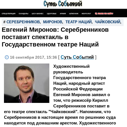
СПЕЦОПЕРАЦИЯ
СКАНДАЛЫ
ШОУ-БИЗНЕС
ЗДОРОВЬЕ
АРМИЯ
ШПИОНАЖ
НЕКРОЛОГ
ПОИСК ПО САЙТУ
#
СЕРЕБРЕННИКОВ
,
МИРОНОВ
,
ТЕАТР НАЦИЙ
,
ЧАЙКОВСКИЙ
,
С
Евгений Миронов: Серебренников
поставит спектакль в
Государственном театре Наций
[
С
уть
С
о
б
ытий
]
16 сентября 2017, 15:36
Художественный
руководитель
Государственного театра
Наций, народный артист
Российской Федерации
Евгений Миронов заявил о
том, что режиссёр Кирилл
Серебренников поставит в
его театре спектакль "Чайковский". Напомним, что
Серебренников в настоящее время по решению суда
находится под домашним арестом. Художественного