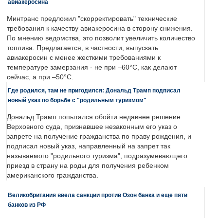
авиакеросина
Минтранс предложил "скорректировать" технические
требования к качеству авиакеросина в сторону снижения.
По мнению ведомства, это позволит увеличить количество
топлива. Предлагается, в частности, выпускать
авиакеросин с менее жесткими требованиями к
температуре замерзания - не при –60°C, как делают
сейчас, а при –50°C.
Где родился, там не пригодился: Дональд Трамп подписал
новый указ по борьбе с "родильным туризмом"
Дональд Трамп попытался обойти недавнее решение
Верховного суда, признавшее незаконным его указ о
запрете на получение гражданства по праву рождения, и
подписал новый указ, направленный на запрет так
называемого "родильного туризма", подразумевающего
приезд в страну на роды для получения ребенком
американского гражданства.
Великобритания ввела санкции против Озон банка и еще пяти
банков из РФ