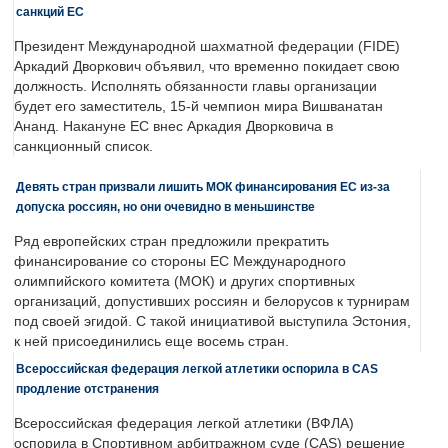
санкций ЕС
Президент Международной шахматной федерации (FIDE)
Аркадий Дворкович объявил, что временно покидает свою
должность. Исполнять обязанности главы организации
будет его заместитель, 15-й чемпион мира Вишванатан
Ананд. Накануне ЕС внес Аркадия Дворковича в
санкционный список.
Девять стран призвали лишить МОК финансирования ЕС из-за
допуска россиян, но они очевидно в меньшинстве
Ряд европейских стран предложили прекратить
финансирование со стороны ЕС Международного
олимпийского комитета (МОК) и других спортивных
организаций, допустивших россиян и белорусов к турнирам
под своей эгидой. С такой инициативой выступила Эстония,
к ней присоединились еще восемь стран.
Всероссийская федерация легкой атлетики оспорила в CAS
продление отстранения
Всероссийская федерация легкой атлетики (ВФЛА)
оспорила в Спортивном арбитражном суде (CAS) решение