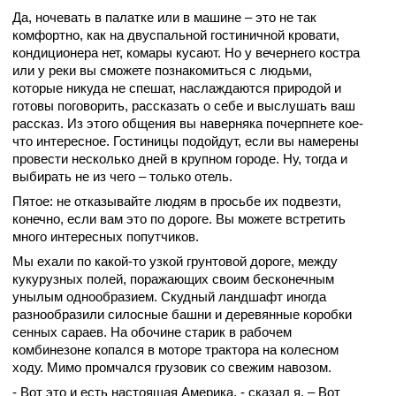
Да, ночевать в палатке или в машине – это не так
комфортно, как на двуспальной гостиничной кровати,
кондиционера нет, комары кусают. Но у вечернего костра
или у реки вы сможете познакомиться с людьми,
которые никуда не спешат, наслаждаются природой и
готовы поговорить, рассказать о себе и выслушать ваш
рассказ. Из этого общения вы наверняка почерпнете кое-
что интересное. Гостиницы подойдут, если вы намерены
провести несколько дней в крупном городе. Ну, тогда и
выбирать не из чего – только отель.
Пятое: не отказывайте людям в просьбе их подвезти,
конечно, если вам это по дороге. Вы можете встретить
много интересных попутчиков.
Мы ехали по какой-то узкой грунтовой дороге, между
кукурузных полей, поражающих своим бесконечным
унылым однообразием. Скудный ландшафт иногда
разнообразили силосные башни и деревянные коробки
сенных сараев. На обочине старик в рабочем
комбинезоне копался в моторе трактора на колесном
ходу. Мимо промчался грузовик со свежим навозом.
- Вот это и есть настоящая Америка, - сказал я. – Вот