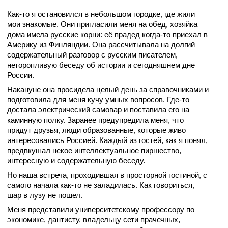
Как-то я остановился в небольшом городке, где жили
мои знакомые. Они пригласили меня на обед, хозяйка
дома имела русские корни: её прадед когда-то приехал в
Америку из Финляндии. Она рассчитывала на долгий
содержательный разговор с русским писателем,
неторопливую беседу об истории и сегодняшнем дне
России.
Накануне она просидела целый день за справочниками и
подготовила для меня кучу умных вопросов. Где-то
достала электрический самовар и поставила его на
каминную полку. Заранее предупредила меня, что
придут друзья, люди образованные, которые живо
интересовались Россией. Каждый из гостей, как я понял,
предвкушал некое интеллектуальное пиршество,
интересную и содержательную беседу.
Но наша встреча, проходившая в просторной гостиной, с
самого начала как-то не заладилась. Как говориться,
шар в лузу не пошел.
Меня представили университетскому профессору по
экономике, дантисту, владельцу сети прачечных,