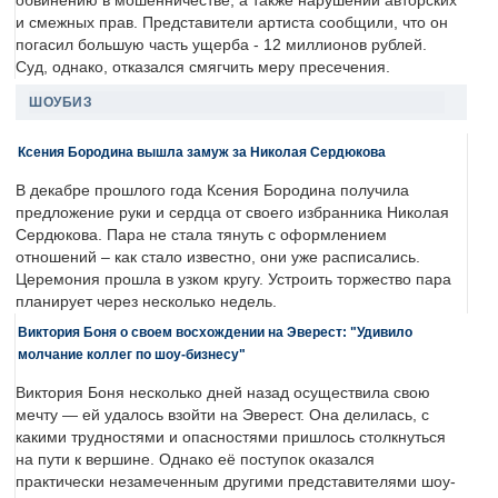
обвинению в мошенничестве, а также нарушении авторских
и смежных прав. Представители артиста сообщили, что он
погасил большую часть ущерба - 12 миллионов рублей.
Суд, однако, отказался смягчить меру пресечения.
ШОУБИЗ
Ксения Бородина вышла замуж за Николая Сердюкова
В декабре прошлого года Ксения Бородина получила
предложение руки и сердца от своего избранника Николая
Сердюкова. Пара не стала тянуть с оформлением
отношений – как стало известно, они уже расписались.
Церемония прошла в узком кругу. Устроить торжество пара
планирует через несколько недель.
Виктория Боня о своем восхождении на Эверест: "Удивило
молчание коллег по шоу-бизнесу"
Виктория Боня несколько дней назад осуществила свою
мечту — ей удалось взойти на Эверест. Она делилась, с
какими трудностями и опасностями пришлось столкнуться
на пути к вершине. Однако её поступок оказался
практически незамеченным другими представителями шоу-