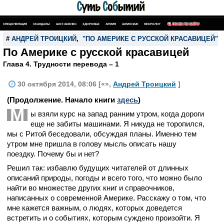
СПЕЦОПЕРАЦИЯ
СКАНДАЛЫ
ШОУ-БИЗНЕС
ЗДОРОВЬЕ
АРМИЯ
ШПИОНАЖ
НЕКРОЛОГ
ПОИСК ПО САЙТУ
#
АНДРЕЙ ТРОИЦКИЙ
,
"ПО АМЕРИКЕ С РУССКОЙ КРАСАВИЦЕЙ"
По Америке с русской красавицей
Глава 4. Трудности перевода – 1
30 октября 2014, 08:06 [«»,
Андрей Троицкий
]
(Продолжение. Начало книги
здесь
)
М
ы взяли курс на запад ранним утром, когда дороги
еще не забиты машинами. Я никуда не торопился,
мы с Ритой беседовали, обсуждая планы. Именно тем
утром мне пришла в голову мысль описать нашу
поездку. Почему бы и нет?
Решил так: избавлю будущих читателей от длинных
описаний природы, погоды и всего того, что можно было
найти во множестве других книг и справочников,
написанных о современной Америке. Расскажу о том, что
мне кажется важным, о людях, которых доведется
встретить и о событиях, которым суждено произойти. Я