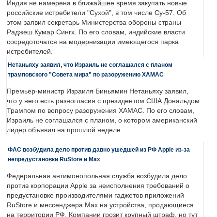
Индия не намерена в ближайшее время закупать новые
российские истребители "Сухой", в том числе Су-57. Об
этом заявил секретарь Министерства обороны страны
Раджеш Кумар Сингх. По его словам, индийские власти
сосредоточатся на модернизации имеющегося парка
истребителей.
Нетаньяху заявил, что Израиль не соглашался с планом
трамповского "Совета мира" по разоружению ХАМАС
Премьер-министр Израиля Биньямин Нетаньяху заявил,
что у него есть разногласия с президентом США Дональдом
Трампом по вопросу разоружения ХАМАС. По его словам,
Израиль не соглашался с планом, о котором американский
лидер объявил на прошлой неделе.
ФАС возбудила дело против давно ушедшей из РФ Apple из-за
непредустановки RuStore и Max
Федеральная антимонопольная служба возбудила дело
против корпорации Apple за неисполнения требований о
предустановке производителями гаджетов приложений
RuStore и мессенджера Max на устройства, продающиеся
на территории РФ. Компании грозит крупный штраф, но тут