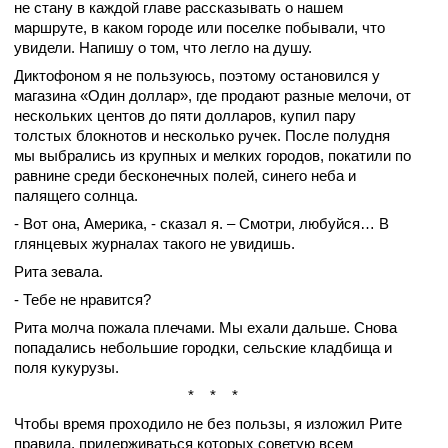
не стану в каждой главе рассказывать о нашем
маршруте, в каком городе или поселке побывали, что
увидели. Напишу о том, что легло на душу.
Диктофоном я не пользуюсь, поэтому остановился у
магазина «Один доллар», где продают разные мелочи, от
нескольких центов до пяти долларов, купил пару
толстых блокнотов и несколько ручек. После полудня
мы выбрались из крупных и мелких городов, покатили по
равнине среди бесконечных полей, синего неба и
палящего солнца.
- Вот она, Америка, - сказал я. – Смотри, любуйся… В
глянцевых журналах такого не увидишь.
Рита зевала.
- Тебе не нравится?
Рита молча пожала плечами. Мы ехали дальше. Снова
попадались небольшие городки, сельские кладбища и
поля кукурузы.
* * *
Чтобы время проходило не без пользы, я изложил Рите
правила, придерживаться которых советую всем