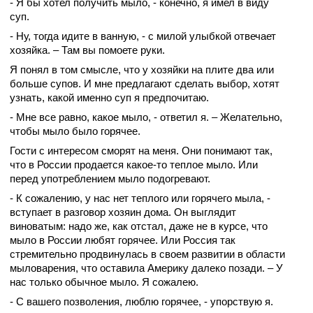
- Я бы хотел получить мыло, - конечно, я имел в виду
суп.
- Ну, тогда идите в ванную, - с милой улыбкой отвечает
хозяйка. – Там вы помоете руки.
Я понял в том смысле, что у хозяйки на плите два или
больше супов. И мне предлагают сделать выбор, хотят
узнать, какой именно суп я предпочитаю.
- Мне все равно, какое мыло, - ответил я. – Желательно,
чтобы мыло было горячее.
Гости с интересом сморят на меня. Они понимают так,
что в России продается какое-то теплое мыло. Или
перед употреблением мыло подогревают.
- К сожалению, у нас нет теплого или горячего мыла, -
вступает в разговор хозяин дома. Он выглядит
виноватым: надо же, как отстал, даже не в курсе, что
мыло в России любят горячее. Или Россия так
стремительно продвинулась в своем развитии в области
мыловарения, что оставила Америку далеко позади. – У
нас только обычное мыло. Я сожалею.
- С вашего позволения, люблю горячее, - упорствую я.