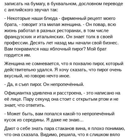
записать на бумагу, в буквальном, дословном переводе
с английского звучал так:
- Некоторые наши блюда - фирменный рецепт моего
брата, - говорит эта милая женщина. - Он повар, всю
жизнь работал в разных ресторанах, в том числе
французских и итальянских. Он знает толк в своей
профессии. Десять лет назад мы начали свой бизнес.
Вам понравился наш яблочный пирог? Мой брат
гордится им.
Женщина не сомневается, что я похвалю пирог, который
действительно удался. Я хочу сказать, что пирог очень
вкусный, но говорю нечто иное.
- Да, я съел пирог. Он непропечённый.
Официантка удивлена и расстроена, - это написано на
её лице. Пару секунд она стоит с открытым ртом и не
знает, что ответить.
- Может быть, вам попался какой-то непропечённый
кусок из середины. Я даже не знаю…
Дают о себе знать пара стаканов вина, я плохо понимаю,
что она сказала. Видимо, решила, что я слишком вяло