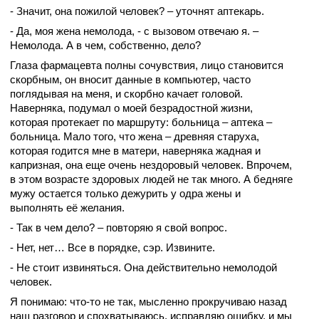
- Значит, она пожилой человек? – уточнят аптекарь.
- Да, моя жена немолода, - с вызовом отвечаю я. –
Немолода. А в чем, собственно, дело?
Глаза фармацевта полны сочувствия, лицо становится
скорбным, он вносит данные в компьютер, часто
поглядывая на меня, и скорбно качает головой.
Наверняка, подумал о моей безрадостной жизни,
которая протекает по маршруту: больница – аптека –
больница. Мало того, что жена – древняя старуха,
которая годится мне в матери, наверняка жадная и
капризная, она еще очень нездоровый человек. Впрочем,
в этом возрасте здоровых людей не так много. А бедняге
мужу остается только дежурить у одра жены и
выполнять её желания.
- Так в чем дело? – повторяю я свой вопрос.
- Нет, нет… Все в порядке, сэр. Извините.
- Не стоит извиняться. Она действительно немолодой
человек.
Я понимаю: что-то не так, мысленно прокручиваю назад
наш разговор и спохватываюсь, исправляю ошибку, и мы