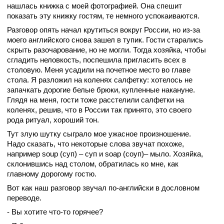
нашлась книжка с моей фотографией. Она спешит
показать эту книжку гостям, те немного успокаиваются.
Разговор опять начал крутиться вокруг России, но из-за
моего английского снова зашел в тупик. Гости старались
скрыть разочарование, но не могли. Тогда хозяйка, чтобы
сгладить неловкость, поспешила пригласить всех в
столовую. Меня усадили на почетное место во главе
стола. Я разложил на коленях салфетку: хотелось не
запачкать дорогие белые брюки, купленные накануне.
Глядя на меня, гости тоже расстелили салфетки на
коленях, решив, что в России так принято, это своего
рода ритуал, хороший тон.
Тут злую шутку сыграло мое ужасное произношение.
Надо сказать, что некоторые слова звучат похоже,
например soup (суп) – суп и soap (соуп)– мыло. Хозяйка,
склонившись над столом, обратилась ко мне, как
главному дорогому гостю.
Вот как наш разговор звучал по-английски в дословном
переводе.
- Вы хотите что-то горячее?