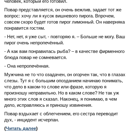
человек, который его готовил.
Повар представляется, он очень вежлив, задает тот же
вопрос: хочу ли я кусок вишневого пирога. Впрочем,
совсем скоро будет готов пирог лимонный. Он наверняка
понравится гостям.
- Нет, нет, я уже сыт, - повторяю я. – Больше не могу. Ваш
пирог очень непропечённый.
- А как вам понравилась рыба? – в качестве фирменного
блюда повар не сомневается.
- Она непропечённая.
Мужчина не то что озадачен, он огорчен так, что в глазах
слезы. Тут я с большим опозданием начинаю понимать,
что дело в каком-то слове или фразе, которую я
произношу неправильно. Но в каком слове? Не так уж
много этих слов я сказал. Наконец, я понимаю, в чем
дело, исправляюсь и приношу извинения.
Повар вздыхает с облегчением, его сестра переводит
дух, - инцидент исчерпан.
(
Читать далее
)