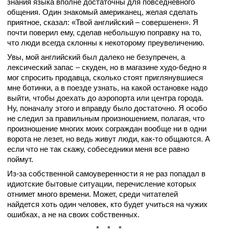
знания языка вполне достаточны для повседневного
общения. Один знакомый американец, желая сделать
приятное, сказал: «Твой английский – совершенен». Я
почти поверил ему, сделав небольшую поправку на то,
что люди всегда склонны к некоторому преувеличению.
Увы, мой английский был далеко не безупречен, а
лексический запас – скуден, но в магазине худо-бедно я
мог спросить продавца, сколько стоят приглянувшиеся
мне ботинки, а в поезде узнать, на какой остановке надо
выйти, чтобы доехать до аэропорта или центра города.
Ну, поначалу этого и вправду было достаточно. Я особо
не следил за правильным произношением, полагая, что
произношение многих моих сограждан вообще ни в одни
ворота не лезет, но ведь живут люди, как-то общаются. А
если что не так скажу, собеседники меня все равно
поймут.
Из-за собственной самоуверенности я не раз попадал в
идиотские бытовые ситуации, перечисление которых
отнимет много времени. Может, среди читателей
найдется хоть один человек, кто будет учиться на чужих
ошибках, а не на своих собственных.
* * *