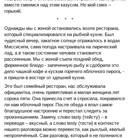
вместе смеемся над этим казусом. Но мой смех –
горький.
* * *
Однажды мы с женой остановились возле ресторана,
который специализировался на рыбной кухне. Был
чудесный вечер, закатное солнце отражалось в водах
Миссисипи, сама погода настраивала на лирический
лад, а в таком состоянии человек становится
рассеянным. Мы с женой съели поздний обед,
фирменное блюдо - запеченную рыбу и сдобрили это
дело чашкой кофе и куском горячего яблочного пирога, -
и пришли в восторг от здешней кухни.
Это был семейный ресторан, нас обслуживала
официантка, очень приветливая и милая женщина лет
сорока пяти. Она принесла счет и спросила, понравился
ли нам яблочный пирог. После обеда я впал самое
благодушное настроение и перестал следить за
произношением. Замечу, слово tasty (тейсту) – в
переводе – вкусный, а слово testy (тести) в контексте
нашего разговора можно перевести, как рыхлый, квелый
непропечённый. Сам разговор, который я не поленился