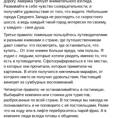
дорогу. Америка требует внимательного взгляда.
Развивайте в себе чувство созерцательности, и
получайте удовольствие от того, что видите. Небольшие
города Среднего Запада не разглядеть со скоростного
шоссе, а ведь каждый такой город интересен по-своему,
у каждого - своя душа.
Третье правило: поменьше пользуйтесь путеводителями
и разными книжками о стране, где путешественникам
дают советы: что посмотреть, где остановиться, что
купить... От этих книжек больше вреда, чем пользы. Я
ездил с людьми, которые хотели увидеть именно то, что
есть в путеводителе. Сфотографироваться в тех местах,
о которых они прочитали, которые приметили на
картинках. В итоге получился никчемным марафон, от
которого никто не получил удовольствия. Настоящий
винегрет из сумбурных воспоминаний.
Четвертое правило: не останавливайтесь в гостиницах.
Выбирайте кемпинги или стоянки для туристов,
разбросанные по всей стране. В гостинице вы никогда не
познакомитесь и не поговорите с её постояльцами. Разве
что на ходу или в лифте переброситесь парой фраз. А в
кемпинге люди всегда готовы к общению.