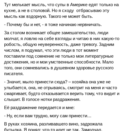
Тут мелькает мысль, что супы в Америке едят только на
кухне, а не в столовой. Но я сходу отбрасываю эту
мысль как вздорную. Такого не может быть.
- Почему бы и нет, - я тоже начинаю нервничать.
За столом возникает общее замешательство, люди
молчат, я ловлю на себе взгляды и читаю в них какую-то
робость, общую неуверенность, даже тревогу. Задним
числом, я подумал, что эти люди в тот момент
поставили под сомнение не только мои литературные
достижения, но и мои умственные способности. Мало
того, они сомневались в душевном здоровье русского
писателя.
- Значит, мыло принести сюда? – хозяйка она уже не
улыбается, она, не отрываясь, смотрит на меня и часто
смаргивает, будто отказывается верить тому, что видит и
слышит. В голосе нотки раздражения.
Её раздражение передается и мне:
- Ну, если вам трудно, могу сам принести…
В руках хозяина, разливавшего вино, задрожала
бутылка. Я понял: что-то идет не так. Замолчал,