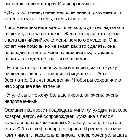
выражаю свои восторги. И я исправляюсь:
- Да, пирог очень, очень непропечённый (разумеется, я
хотел сказать – очень, очень вкусный).
Лицо женщины наливается краской, будто ей надавали
пощечин, а в глазах слезы. Жена, которая в то время
знала английский хуже меня, немного смущена. Она
хочет мне помочь, но не знает, как это сделать, она
переводит взгляд с меня на официантку, стараясь
понять, что идет не так, - и не понимает.
- Если хотите, я принесу вам и вашей даме по куску
вишневого пирога, - говорит официантка. – Это
бесплатно. За счет заведения. Чтобы вы сохранили о
нас хорошее впечатление.
- Я уже сыт. Не хочу больше пирога, он очень, очень
непропечённый.
Официантка просит подождать минутку, уходит и вскоре
возвращается, её сопровождает мужчина в белом
халате и поварском колпаке. Я сразу понял, что это и
есть её брат, шеф-повар ресторана. Я решил, что мои
комплименты касательно пирога теперь хочет услышать