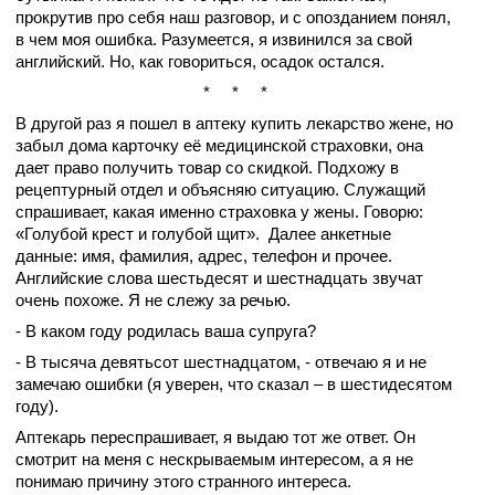
прокрутив про себя наш разговор, и с опозданием понял,
в чем моя ошибка. Разумеется, я извинился за свой
английский. Но, как говориться, осадок остался.
* * *
В другой раз я пошел в аптеку купить лекарство жене, но
забыл дома карточку её медицинской страховки, она
дает право получить товар со скидкой. Подхожу в
рецептурный отдел и объясняю ситуацию. Служащий
спрашивает, какая именно страховка у жены. Говорю:
«Голубой крест и голубой щит». Далее анкетные
данные: имя, фамилия, адрес, телефон и прочее.
Английские слова шестьдесят и шестнадцать звучат
очень похоже. Я не слежу за речью.
- В каком году родилась ваша супруга?
- В тысяча девятьсот шестнадцатом, - отвечаю я и не
замечаю ошибки (я уверен, что сказал – в шестидесятом
году).
Аптекарь переспрашивает, я выдаю тот же ответ. Он
смотрит на меня с нескрываемым интересом, а я не
понимаю причину этого странного интереса.