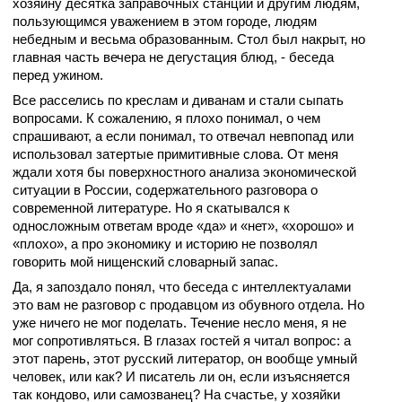
хозяину десятка заправочных станций и другим людям,
пользующимся уважением в этом городе, людям
небедным и весьма образованным. Стол был накрыт, но
главная часть вечера не дегустация блюд, - беседа
перед ужином.
Все расселись по креслам и диванам и стали сыпать
вопросами. К сожалению, я плохо понимал, о чем
спрашивают, а если понимал, то отвечал невпопад или
использовал затертые примитивные слова. От меня
ждали хотя бы поверхностного анализа экономической
ситуации в России, содержательного разговора о
современной литературе. Но я скатывался к
односложным ответам вроде «да» и «нет», «хорошо» и
«плохо», а про экономику и историю не позволял
говорить мой нищенский словарный запас.
Да, я запоздало понял, что беседа с интеллектуалами
это вам не разговор с продавцом из обувного отдела. Но
уже ничего не мог поделать. Течение несло меня, я не
мог сопротивляться. В глазах гостей я читал вопрос: а
этот парень, этот русский литератор, он вообще умный
человек, или как? И писатель ли он, если изъясняется
так кондово, или самозванец? На счастье, у хозяйки