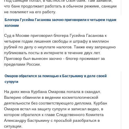
Под санкции попал, в частности Озон банк. Там заявили,
что банк продолжает работать в обычном режиме, санкции
не повлияют на его работу.
Блогера Гусейна Гасанова заочно приговорили к четырем годам
колонии
Суд в Москве приговорил блогера Гусейна Гасанова к
четырем годам лишения свободы и штрафу в миллион
рублей по делу о неуплате налогов. Также ему запрещено
публиковать посты в интернете в течение двух лет.
Приговор был вынесен заочно - блогер проживает за
пределами России.
Омаров обратился за помощью к Бастрыкину в деле своей
супруги
На днях жена Курбана Омарова попала в скандал.
Валерию обвинили в ведении косметологической
деятельности без соответствующего диплома. Курбан
Омаров встал на защиту супруги и записал видео, в
котором обратился к главе Следственного Комитета
Александру Бастрыкину с просьбой разобраться в
ситуации.