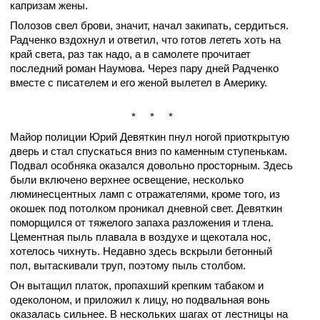
капризам жены.
Полозов свел брови, значит, начал закипать, сердиться.
Радченко вздохнул и ответил, что готов лететь хоть на
край света, раз так надо, а в самолете прочитает
последний роман Наумова. Через пару дней Радченко
вместе с писателем и его женой вылетел в Америку.
*
*
*
Майор полиции Юрий Девяткин пнул ногой приоткрытую
дверь и стал спускаться вниз по каменным ступенькам.
Подвал особняка оказался довольно просторным. Здесь
были включено верхнее освещение, несколько
люминесцентных ламп с отражателями, кроме того, из
окошек под потолком проникал дневной свет. Девяткин
поморщился от тяжелого запаха разложения и тлена.
Цементная пыль плавала в воздухе и щекотала нос,
хотелось чихнуть. Недавно здесь вскрыли бетонный
пол, вытаскивали труп, поэтому пыль столбом.
Он вытащил платок, пропахший крепким табаком и
одеколоном, и приложил к лицу, но подвальная вонь
оказалась сильнее. В нескольких шагах от лестницы на