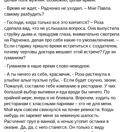
- Время не ждет, - Радченко не уходил. – Мне Павла
самому разбудить?
- Господи, когда только все это кончится? – Роза
сделала вид, что не услышала вопроса. Она выпустила
струйку дыма и, прищурив глаза, внимательно смотрела
на Радченко, делая про себя какие-то умозаключение. –
Если старику пришло время встретиться с создателем,
почему чертовы доктора мешают этой встрече? Где их
гуманизм?
- Гуманизм в наше время слово немодное.
- А ты ничего из себя, красавчик, - Роза растянула в
улыбке алые пухлые губы. - Если будет скучно, звони.
Пожалуй, составлю тебе компанию в ресторане. У них
большой выбор выпивки и еда вроде бы ничего. По
крайней мере, вчера я не блевала. Впрочем, ходить по
ресторанам с классными парнями – это не для меня.
Мой муж совсем свихнулся на почве ревности. Когда-
нибудь он зарежет меня за невинную шалость.
Расчленит труп в ванной, а ночью утопит останки в
океане. Да, да, с него станется. Он только с виду