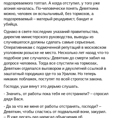
подозреваемого топтал. А когда отступил, у того уже
агония началась. По-человечески понять Девяткина
можно, человек он вспыльчивый, без тормозов, а
подозреваемый – матерый рецидивист, бандит и
убийца.
Однако в свете последних указаний правительства,
директив министерского руководства, выводы из
случившегося должны сделать самые серьезные.
Оперативникам с подмоченной репутаций в московском
уголовном розыске не место. Несколько лет назад что-то
подобное уже случалось: Девяткин до смерти забил на
допросе человека. Тогда все спустили на тормозах,
Девяткин отделался выговором и двухлетней ссылкой в
заштатный городишко где-то за Уралом. Но теперь
никаких поблажек, поступят по всей строгости закона.
Господи, уши вянут это дерьмо слушать.
- Значить, от работы пока тебя не отстранили? – спросил
дядя Вася.
- Да за что же меня от работы отстранять, господи? –
Девяткин, чтобы спастись от подвальной вони, закурил.
– Я уже десять раз написал объяснения об