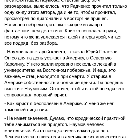
разочарован, выяснилось, что Радченко прочитал только
одну книгу этого автора, да и не то, чтобы прочитал,
просмотрел по диагонали и в восторг не пришел.
Написано небрежно, и сюжет скорее из жанра
фантастики, чем детектива. Книжка попалась в руки,
потому что жена увлекается такой литературой, читает
все подряд, без разбора.
- Наумов наш старый клиент, - сказал Юрий Полозов. –
Он со дня на день уезжает в Америку, в Северную
Каролину. У него запланировано несколько лекций в
университетах на Восточном побережье. И еще, это
важнее, – отец находится при смерти. У старика в
Америке собственность и большие деньги. Ты поедешь
вмести с Наумовым. Он хочет, чтобы в этой поездке его
сопровождал хороший юрист.
- Как юрист я бесполезен в Америке. У меня же нет
тамошней лицензии.
- Не имеет значения. Думаю, что юридической практикой
тебе заниматься не придется. Наумов человек
мнительный. А эта поездка очень важна для него.
Лекции русского писателя в американских университетах