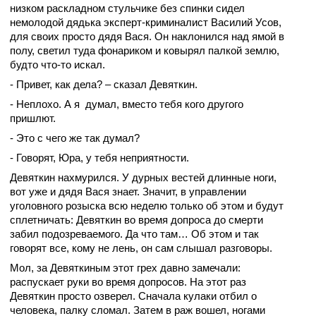
низком раскладном стульчике без спинки сидел
немолодой дядька эксперт-криминалист Василий Усов,
для своих просто дядя Вася. Он наклонился над ямой в
полу, светил туда фонариком и ковырял палкой землю,
будто что-то искал.
- Привет, как дела? – сказал Девяткин.
- Неплохо. А я
думал, вместо тебя кого другого
пришлют.
- Это с чего же так думал?
- Говорят, Юра, у тебя неприятности.
Девяткин нахмурился. У дурных вестей длинные ноги,
вот уже и дядя Вася знает. Значит, в управлении
уголовного розыска всю неделю только об этом и будут
сплетничать: Девяткин во время допроса до смерти
забил подозреваемого. Да что там… Об этом и так
говорят все, кому не лень, он сам слышал разговоры.
Мол, за Девяткиным этот грех давно замечали:
распускает руки во время допросов. На этот раз
Девяткин просто озверел. Сначала кулаки отбил о
человека, палку сломал. Затем в раж вошел, ногами