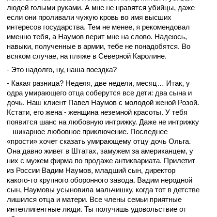
людей голыми руками. А мне не нравятся убийцы, даже
если они проливали чужую кровь во имя высших
интересов государства. Тем не менее, я рекомендовал
именно тебя, а Наумов верит мне на слово. Надеюсь,
навыки, полученные в армии, тебе не понадобятся. Во
всяком случае, на пляже в Северной Каролине.
- Это надолго, ну, наша поездка?
- Какая разница? Неделя, две недели, месяц… Итак, у
одра умирающего отца соберутся все дети: два сына и
дочь. Наш клиент Павел Наумов с молодой женой Розой.
Кстати, его жена - женщина неземной красоты. У тебя
появится шанс на любовную интрижку. Даже не интрижку
– шикарное любовное приключение. Последнее
«прости» хочет сказать умирающему отцу дочь Ольга.
Она давно живет в Штатах, замужем за американцем, у
них с мужем фирма по продаже антиквариата. Прилетит
из России Вадим Наумов, младший сын, директор
какого-то крупного оборонного завода. Вадим неродной
сын, Наумовы усыновила мальчишку, когда тот в детстве
лишился отца и матери. Все члены семьи приятные
интеллигентные люди. Ты получишь удовольствие от