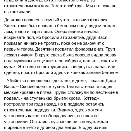
отопительным котлом. Там второй труп. Мы его пока не
вытаскивали.
Девяткин прошел в темный угол, включил фонарик.
Здесь тоже был провал в бетонном полу, рядом лежал
лом, топор и пара лопат. Оперативники начала
вскрывать пол, но бросили это занятие, дядя Вася
приказал ничего не трогать, пока он не закончит с
первым телом. Девяткин посвятил фонарем вниз. Труп
лежал ничком. В круге света была хорошо видна левая
нога мужчины и еще кисть левой руки, пальцы, сжаты в
кулак. Это тело не потрудились завернуть в палас или
одеяло, просто бросили здесь и кое-как залили бетоном.
- Убийства совершены здесь же, в доме, - сказал Дядя
Вася. – Скорее всего, в кухне. Там на стенах, я видел
мелкие кровавые пятна. Трупы столкнули по лестнице в
подвал, - на ступеньках брызги крови. Коттедж
построили три года назад, но в подвале остались
строительные недоделки. Видимо, здесь хотели
установить какое-то оборудование, но так и не
установили. Остались пустые ниши в полу, каждая
шириной в метр и длиной два метра. В одну из ниш