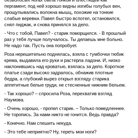
пергамент, под ней хорошо видны изгибы голубых вен,
прощупывались волокна мышц, похожие на тонкие
слабые веревки. Павел быстро вспотел, остановился,
снял пиджак, и снова принялся за дело.
- Что с тобой, Павел? - старик поморщился. - В прошлый
раз у тебя лучше получалось. Ты делаешь мне больно.
Не надо так. Пусть она попробует.
Роза нерешительно поднялась, взяла с тумбочки тюбик
крема, выдавила его руки и растерла ладони. И, низко
наклонившись над кроватью, взялась за дело. Короткое
платье сзади высоко задралось, обнажив плотные
бедра, а глубокий вырез открыл взгляду старика
аппетитные белые груди, не стесненные нижним бельем.
- Так хорошо? – спросила Роза, перехватив взгляд
Наумова.
- Очень хорошо, - пропел старик. – Только помедленнее.
Не торопись. За нами никто не гонится. Ведь правда?
- Конечно. Нам спешить некуда.
- Это тебе неприятно? Ну, тереть мои ноги?