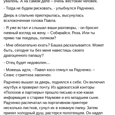
увалень. А на самом деле – очень жестокий человек.
- Тогда не будем рисковать, - улыбнулся Радченко.
Дверь в спальню приоткрылась, высунулась
всклокоченная голова Павла.
- Я уже встал и слышал ваши разговоры, - он бросил
гневный взгляд на жену. – Собирайся, Роза. Или ты
прямо так поедешь, голяком?
- Мне обязательно ехать? Башка раскалывается. Может
быть, сегодня ты без меня навестишь своего
драгоценного папашу?
- Отец будет недоволен…
- Можешь идти, - Павел косо глянул на Радченко. –
Сеанс стриптиза закончен.
Радченко вышел за дверь, поднялся к себе. Он включил
ноутбук и проверил почту. Из адвокатской конторы
«Полозов и партнеры» прошло письмо и кое-какая
информация о старике Наумове и его младшем сыне.
Радченко распечатал на портативном принтере
несколько листков, сунул их в кожаную папку. Затем
принял холодный душ, растерся полотенцем. Он надел