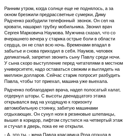
Ранним утром, когда солнце еще не поднялось, а за
окном брезжили предрассветные сумерки, Диму
Радченко разбудили телефонный
звонок. Он сел на
кровати, нашарил трубку мобильника. Звонил врач
Сергея Марковича Наумова. Мужчина сказал, что со
вчерашнего вечера у старика острые боли в области
сердца, он не спал всю ночь. Временами впадал в
забытье и снова приходил в себя. Наумов, человек
деликатный, запретил звонить сыну Павлу среди ночи.
У сына скоро выступление перед читателями в местном
университете, надо оставаться свежим и выглядеть на
миллион долларов. Сейчас старик попросит разбудить
Павла, чтобы тот приехал, машина уже выехала.
Радченко поблагодарил врача, надел полосатый халат,
отдернул шторы. С высоты двенадцатого этажа
открывался вид на уходящую к горизонту
автомобильную стоянку, забитую машинами
отдыхающих. Он сунул ноги в резиновые шлепанцы,
вышел в коридор, лифтом спустился на четвертый этаж
и стучал в дверь, пока ее не открыли.
- А, это ты, - жена Павла красавица Роза отошла в