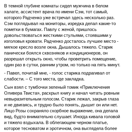
В темной глубине комнаты сидел мужчина в белом
халате, ассистент врача по имени Сэм, тот самый,
которого Радченко уже встречал здесь несколько раз.
Сэм поглядывал на мониторы, изредка делал какие-то
пометки в бумагах. Павлу с женой, пришлось
довольствоваться жесткими стульями, стоявшими у
изголовья кровати. Радченко досталось лучшее место -
мягкое кресло возле окна. Дышалось тяжело. Старик
панически боялся сквозняков и кондиционеров, он
разрешал открыть окно, чтобы проветрить помещение,
один раз в сутки, ранним утром, но только на пять минут.
- Павел, почитай мне, - голос старика подрагивал от
слабости. – С того места, где закладка.
Сын взял с тумбочки зеленый томик «Приключения
Оливера Твиста», раскрыл книгу и начал читать ровным
невыразительным голосом. Старик лежал, закрыв глаза
и не двигаясь, и трудно было понять, дышит он или нет.
Лицо Розы сохраняло скорбное выражение, она делала
вид, будто внимательно слушает. Иногда кивала головой
и тяжело вздыхала. В облегающем черном платье,
которое тесноватом и эротичном, она выглядела более