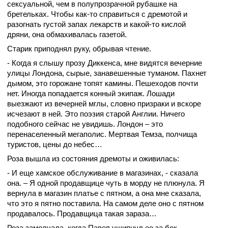
сексуальной, чем в полупрозрачной рубашке на
бретельках. Чтобы как-то справиться с дремотой и
разогнать густой запах лекарств и какой-то кислой
дряни, она обмахивалась газетой.
Старик приподнял руку, обрывая чтение.
- Когда я слышу прозу Диккенса, мне видятся вечерние
улицы Лондона, сырые, занавешенные туманом. Пахнет
дымом, это горожане топят камины. Пешеходов почти
нет. Иногда попадается конный экипаж. Лошади
выезжают из вечерней мглы, словно призраки и вскоре
исчезают в ней. Это поэзия старой Англии. Ничего
подобного сейчас не увидишь. Лондон – это
перенаселенный мегаполис. Мертвая Темза, полчища
туристов, цены до небес…
Роза вышла из состояния дремоты и оживилась:
- И еще хамское обслуживание в магазинах, - сказала
она. – Я одной продавщице чуть в морду не плюнула. Я
вернула в магазин платье с пятном, а она мне сказала,
что это я пятно поставила. На самом деле оно с пятном
продавалось. Продавщица такая зараза…
Роза замолчала, когда Павел ущипнул ее за бок.