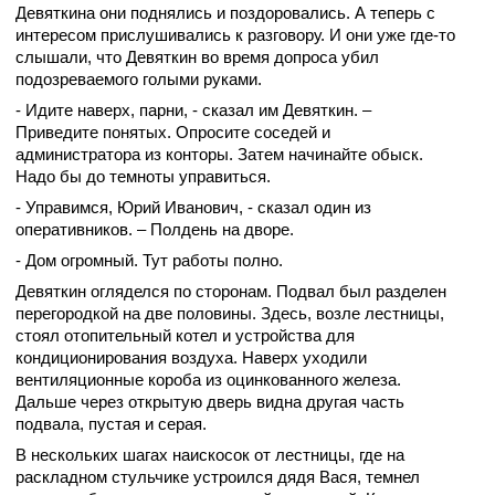
Девяткина они поднялись и поздоровались. А теперь с
интересом прислушивались к разговору. И они уже где-то
слышали, что Девяткин во время допроса убил
подозреваемого голыми руками.
- Идите наверх, парни, - сказал им Девяткин. –
Приведите понятых. Опросите соседей и
администратора из конторы. Затем начинайте обыск.
Надо бы до темноты управиться.
- Управимся, Юрий Иванович, - сказал один из
оперативников. – Полдень на дворе.
- Дом огромный. Тут работы полно.
Девяткин огляделся по сторонам. Подвал был разделен
перегородкой на две половины. Здесь, возле лестницы,
стоял отопительный котел и устройства для
кондиционирования воздуха. Наверх уходили
вентиляционные короба из оцинкованного железа.
Дальше через открытую дверь видна другая часть
подвала, пустая и серая.
В нескольких шагах наискосок от лестницы, где на
раскладном стульчике устроился дядя Вася, темнел