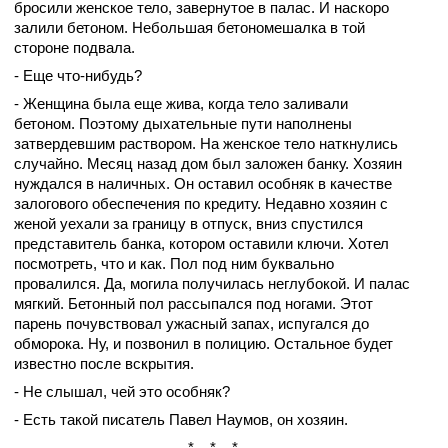
бросили женское тело, завернутое в палас. И наскоро
залили бетоном. Небольшая бетономешалка в той
стороне подвала.
- Еще что-нибудь?
- Женщина была еще жива, когда тело заливали
бетоном. Поэтому дыхательные пути наполнены
затвердевшим раствором. На женское тело наткнулись
случайно. Месяц назад дом был заложен банку. Хозяин
нуждался в наличных. Он оставил особняк в качестве
залогового обеспечения по кредиту. Недавно хозяин с
женой уехали за границу в отпуск, вниз спустился
представитель банка, котором оставили ключи. Хотел
посмотреть, что и как. Пол под ним буквально
провалился. Да, могила получилась неглубокой. И палас
мягкий. Бетонный пол рассыпался под ногами. Этот
парень почувствовал ужасный запах, испугался до
обморока. Ну, и позвонил в полицию. Остальное будет
известно после вскрытия.
- Не слышал, чей это особняк?
- Есть такой писатель Павел Наумов, он хозяин.
*
*
*