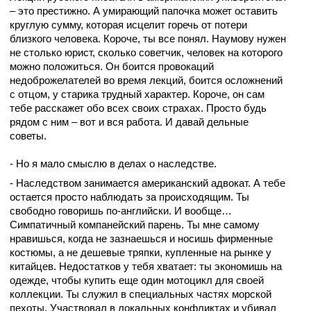
– это престижно. А умирающий папочка может оставить
круглую сумму, которая исцелит горечь от потери
близкого человека. Короче, ты все понял. Наумову нужен
не столько юрист, сколько советчик, человек на которого
можно положиться. Он боится провокаций
недоброжелателей во время лекций, боится осложнений
с отцом, у старика трудный характер. Короче, он сам
тебе расскажет обо всех своих страхах. Просто будь
рядом с ним – вот и вся работа. И давай дельные
советы.
- Но я мало смыслю в делах о наследстве.
- Наследством занимается американский адвокат. А тебе
остается просто наблюдать за происходящим. Ты
свободно говоришь по-английски. И вообще…
Симпатичный компанейский парень. Ты мне самому
нравишься, когда не зазнаешься и носишь фирменные
костюмы, а не дешевые тряпки, купленные на рынке у
китайцев. Недостатков у тебя хватает: ты экономишь на
одежде, чтобы купить еще один мотоцикл для своей
коллекции. Ты служил в специальных частях морской
пехоты. Участвовал в локальных конфликтах и убивал