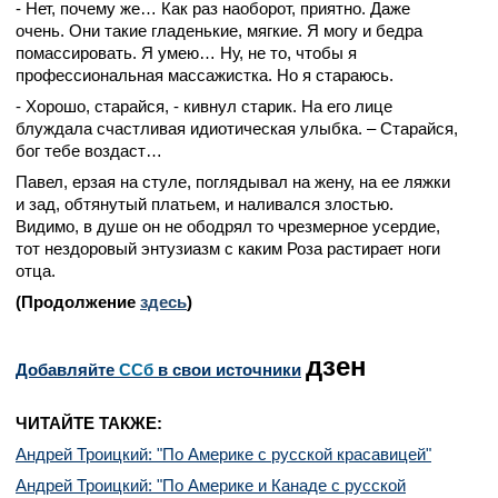
- Нет, почему же… Как раз наоборот, приятно. Даже
очень. Они такие гладенькие, мягкие. Я могу и бедра
помассировать. Я умею… Ну, не то, чтобы я
профессиональная массажистка. Но я стараюсь.
- Хорошо, старайся, - кивнул старик. На его лице
блуждала счастливая идиотическая улыбка. – Старайся,
бог тебе воздаст…
Павел, ерзая на стуле, поглядывал на жену, на ее ляжки
и зад, обтянутый платьем, и наливался злостью.
Видимо, в душе он не ободрял то чрезмерное усердие,
тот нездоровый энтузиазм с каким Роза растирает ноги
отца.
(Продолжение
здесь
)
дзен
Добавляйте
CСб
в свои источники
ЧИТАЙТЕ ТАКЖЕ:
Андрей Троицкий: "По Америке с русской красавицей"
Андрей Троицкий: "По Америке и Канаде с русской