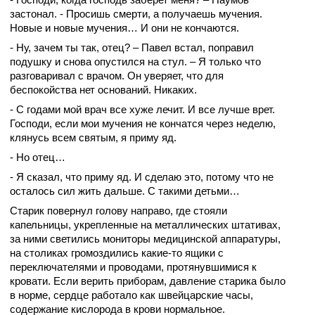
застонал. - Просишь смерти, а получаешь мучения.
Новые и новые мучения… И они не кончаются.
- Ну, зачем ты так, отец? – Павел встал, поправил
подушку и снова опустился на стул. – Я только что
разговаривал с врачом. Он уверяет, что для
беспокойства нет оснований. Никаких.
- С годами мой врач все хуже лечит. И все лучше врет.
Господи, если мои мучения не кончатся через неделю,
клянусь всем святым, я приму яд.
- Но отец…
- Я сказал, что приму яд. И сделаю это, потому что не
осталось сил жить дальше. С такими детьми…
Старик повернул голову направо, где стояли
капельницы, укрепленные на металлических штативах,
за ними светились мониторы медицинской аппаратуры,
на столиках громоздились какие-то ящики с
переключателями и проводами, протянувшимися к
кровати. Если верить приборам, давление старика было
в норме, сердце работало как швейцарские часы,
содержание кислорода в крови нормальное.