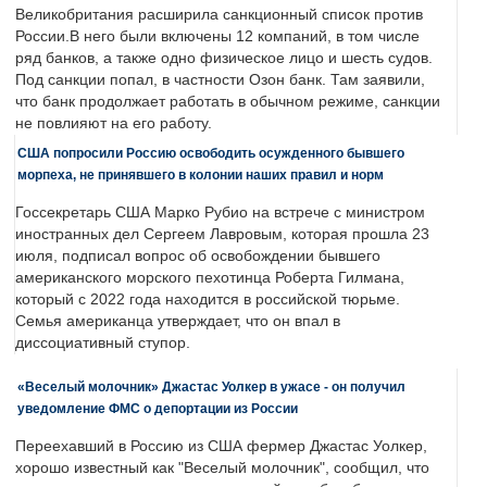
Великобритания расширила санкционный список против
России.В него были включены 12 компаний, в том числе
ряд банков, а также одно физическое лицо и шесть судов.
Под санкции попал, в частности Озон банк. Там заявили,
что банк продолжает работать в обычном режиме, санкции
не повлияют на его работу.
США попросили Россию освободить осужденного бывшего
морпеха, не принявшего в колонии наших правил и норм
Госсекретарь США Марко Рубио на встрече с министром
иностранных дел Сергеем Лавровым, которая прошла 23
июля, подписал вопрос об освобождении бывшего
американского морского пехотинца Роберта Гилмана,
который с 2022 года находится в российской тюрьме.
Семья американца утверждает, что он впал в
диссоциативный ступор.
«Веселый молочник» Джастас Уолкер в ужасе - он получил
уведомление ФМС о депортации из России
Переехавший в Россию из США фермер Джастас Уолкер,
хорошо известный как "Веселый молочник", сообщил, что