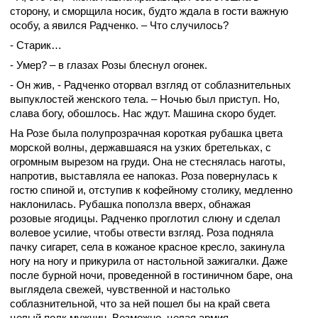
сторону, и сморщила носик, будто ждала в гости важную
особу, а явился Радченко. – Что случилось?
- Старик…
- Умер? – в глазах Розы блеснул огонек.
- Он жив, - Радченко оторвал взгляд от соблазнительных
выпуклостей женского тела. – Ночью был приступ. Но,
слава богу, обошлось. Нас ждут. Машина скоро будет.
На Розе была полупрозрачная короткая рубашка цвета
морской волны, державшаяся на узких бретельках, с
огромным вырезом на груди. Она не стеснялась наготы,
напротив, выставляла ее напоказ. Роза повернулась к
гостю спиной и, отступив к кофейному столику, медленно
наклонилась. Рубашка поползла вверх, обнажая
розовые ягодицы. Радченко проглотил слюну и сделал
волевое усилие, чтобы отвести взгляд. Роза подняла
пачку сигарет, села в кожаное красное кресло, закинула
ногу на ногу и прикурила от настольной зажигалки. Даже
после бурной ночи, проведенной в гостиничном баре, она
выглядела свежей, чувственной и настолько
соблазнительной, что за ней пошел бы на край света
целый полк мужчин. Возможно, целая армия.