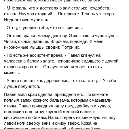
- Мне жаль, что я доставляю вам столько неудобств, -
сказал Наумов старший. – Потерпите. Теперь уж скоро…
Недолго мне мучится.
- Отец, я уверяю тебя, что нет причин…
- Оставь вранье моему доктору. Я же знаю, я чувствую…
Читай, сынок, дальше. Впрочем, подожди. У меня
икроножные мышцы сводит. Потри их.
- Но есть же ассистент врача, - Павел кивнул на
человека в белом халате, неподвижно сидящего с другой
стороны кровати. – Он лучше меня знает, то есть
может…
- У него пальцы как деревянные, - сказал отец. – У тебя
лучше получится.
Павел взял край одеяла, приподнял его. По комнате
поплыл запах кожного бальзама, которым смазывали
стопы. Павел приподнял одну ногу, дряблую и худую,
подложил под пятку круглый жесткий валик с
кисточками по бокам. Начал тереть икроножную мышцу
левой ноги сверху вниз и снизу вверх. Кожа на
безволосых ногах была тонкой и блестящей как