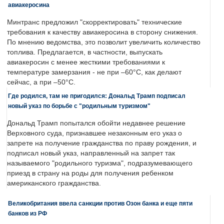
авиакеросина
Минтранс предложил "скорректировать" технические
требования к качеству авиакеросина в сторону снижения.
По мнению ведомства, это позволит увеличить количество
топлива. Предлагается, в частности, выпускать
авиакеросин с менее жесткими требованиями к
температуре замерзания - не при –60°C, как делают
сейчас, а при –50°C.
Где родился, там не пригодился: Дональд Трамп подписал
новый указ по борьбе с "родильным туризмом"
Дональд Трамп попытался обойти недавнее решение
Верховного суда, признавшее незаконным его указ о
запрете на получение гражданства по праву рождения, и
подписал новый указ, направленный на запрет так
называемого "родильного туризма", подразумевающего
приезд в страну на роды для получения ребенком
американского гражданства.
Великобритания ввела санкции против Озон банка и еще пяти
банков из РФ