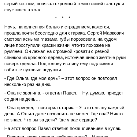
серый костюм, повязал скромный темно синий галстук и
спустился в холл.
*
*
*
Ночь, наполненная болью и страданием, кажется,
прошла почти бесследно для старика. Сергей Маркович
смотрел ясными глазами, губы порозовели, на худом
лице проступили краски жизни, что-то похожее на
румянец. Он лежал на огромной кровати с резной
спинкой из красного дерева, истончавшиеся желтые руки
поверх одеяла. Под голову и спину ему подложили
взбитые пуховые подушки.
- Где Ольга, где моя дочь? – этот вопрос он повторял
несколько раз на дню.
- Она не звонила, - ответил Павел. – Ну, думаю, приедет
со дня на день…
- Она приедет, - повторил старик. – Я это слышу каждый
день. А Ольга даже позвонить не может. Где она? Никто
не знает. Что вы за дети? Где у вас сердце?
На этот вопрос Павел ответил покашливанием в кулак.
- Господи, когда господь заберет меня? – Наумов