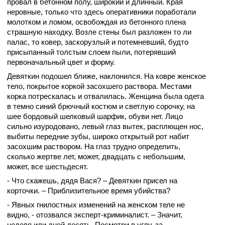
провал в бетонном полу, широкий и длинный. Края
неровные, только что здесь оперативники поработали
молотком и ломом, освобождая из бетонного плена
страшную находку. Возле стены был разложен то ли
палас, то ковер, заскорузлый и потемневший, будто
присыпанный толстым слоем пыли, потерявший
первоначальный цвет и форму.
Девяткин подошел ближе, наклонился. На ковре женское
тело, покрытое коркой засохшего раствора. Местами
корка потрескалась и отвалилась. Женщина была одета
в темно синий брючный костюм и светлую сорочку, на
шее бордовый шелковый шарфик, обуви нет. Лицо
сильно изуродовано, левый глаз вытек, расплющен нос,
выбиты передние зубы, широко открытый рот набит
засохшим раствором. На глаз трудно определить,
сколько жертве лет, может, двадцать с небольшим,
может, все шестьдесят.
- Что скажешь, дядя Вася? – Девяткин присел на
корточки. – Приблизительное время убийства?
- Явных гнилостных изменений на женском теле не
видно, - отозвался эксперт-криминалист. – Значит,
неделя или дней десять. Посмотри в углу, за