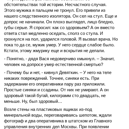
обстоятельствах той истории. Несчастного случая.
Этого мужика я пальцем не тронул. Его привели из
нашего следственного изолятора. Он сел на стул. Еще и
допрос не начинали. Он плохо выглядел, лицо бледно,
губы серые. Я спросил: как со здоровьем? А он вместо
ответа стал медленно оседать, сполз со стула. И
грохнулся на пол, ударился головой. Я вызвал врача. Но
пока то да се, мужик умер. У него сердце слабое было.
Кстати, этому жмурику еще и вскрытия не делали.
- Понятно, - дядя Вася недоверчиво хмыкнул. – Значит,
человек на допросе умер естественной смертью?
- Почему бы и нет, - кивнул Девяткин. – У него на теле
никаких повреждений. Точнее, синяки есть. При
задержании его оперативники пару раз приложили.
Простые синяки и ссадины. От них не умирают. А он
здоровый такой бугай, килограмм сто двадцать, не
меньше. Ну, был здоровый…
Возле стены на пластиковых ящиках из-под
минеральной воды, переговариваясь шепотом, ждали
фотограф и два оперативника в штатском из Главного
управления внутренних дел Москвы. При появлении