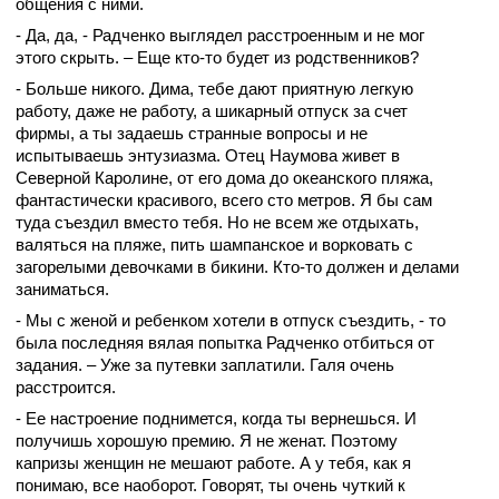
общения с ними.
- Да, да, - Радченко выглядел расстроенным и не мог
этого скрыть. – Еще кто-то будет из родственников?
- Больше никого. Дима, тебе дают приятную легкую
работу, даже не работу, а шикарный отпуск за счет
фирмы, а ты задаешь странные вопросы и не
испытываешь энтузиазма. Отец Наумова живет в
Северной Каролине, от его дома до океанского пляжа,
фантастически красивого, всего сто метров. Я бы сам
туда съездил вместо тебя. Но не всем же отдыхать,
валяться на пляже, пить шампанское и ворковать с
загорелыми девочками в бикини. Кто-то должен и делами
заниматься.
- Мы с женой и ребенком хотели в отпуск съездить, - то
была последняя вялая попытка Радченко отбиться от
задания. – Уже за путевки заплатили. Галя очень
расстроится.
- Ее настроение поднимется, когда ты вернешься. И
получишь хорошую премию. Я не женат. Поэтому
капризы женщин не мешают работе. А у тебя, как я
понимаю, все наоборот. Говорят, ты очень чуткий к