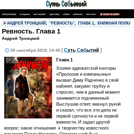
СПЕЦОПЕРАЦИЯ
СКАНДАЛЫ
ШОУ-БИЗНЕС
ЗДОРОВЬЕ
АРМИЯ
ШПИОНАЖ
НЕКРОЛОГ
ПОИСК ПО САЙТУ
#
АНДРЕЙ ТРОИЦКИЙ
,
"РЕВНОСТЬ"
,
ГЛАВА 1
,
КНИЖНАЯ ПОЛКА
Ревность. Глава 1
Андрей Троицкий
[
С
уть
С
о
б
ытий
]
26 сентября 2019, 14:48
Глава 1
Хозяин адвокатской конторы
«Пролозов и компаньоны»
вызвал Диму Радченко в свой
кабинет, закурил трубку и
спросил, чем в данный момент
занимается подчиненный.
Выслушав ответ, махнул рукой
и сказал, что все эти дела не
первой срочности и не первой
важности. И задал другой
вопрос: какое отношение
к творчеству известного
писателя Павла Наумова. Ответом шеф был