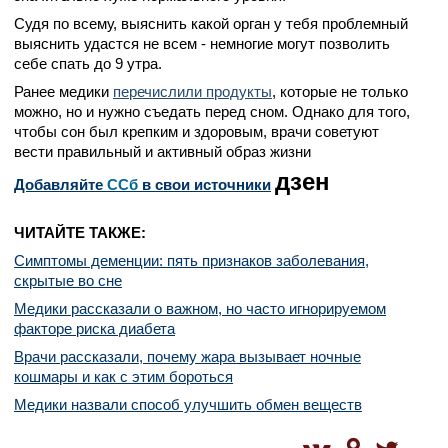
Судя по всему, выяснить какой орган у тебя проблемный
выяснить удастся не всем - немногие могут позволить
себе спать до 9 утра.
Ранее медики
перечислили продукты
, которые не только
можно, но и нужно съедать перед сном. Однако для того,
чтобы сон был крепким и здоровым, врачи советуют
вести правильный и активный образ жизни
дзен
Добавляйте
CСб
в свои источники
ЧИТАЙТЕ ТАКЖЕ:
Симптомы деменции: пять признаков заболевания,
скрытые во сне
Медики рассказали о важном, но часто игнорируемом
факторе риска диабета
Врачи рассказали, почему жара вызывает ночные
кошмары и как с этим бороться
Медики назвали способ улучшить обмен веществ