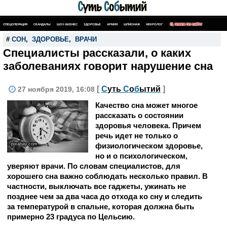
СПЕЦОПЕРАЦИЯ
СКАНДАЛЫ
ШОУ-БИЗНЕС
ЗДОРОВЬЕ
АРМИЯ
ШПИОНАЖ
НЕКРОЛОГ
ПОИСК ПО САЙТУ
#
СОН
,
ЗДОРОВЬЕ
,
ВРАЧИ
Специалисты рассказали, о каких
заболеваниях говорит нарушение сна
[
С
уть
С
о
б
ытий
]
27 ноября 2019, 16:08
Качество сна может многое
рассказать о состоянии
здоровья человека. Причем
речь идет не только о
pixabay.com
физиологическом здоровье,
но и о психологическом,
уверяют врачи. По словам специалистов, для
хорошего сна важно соблюдать несколько правил. В
частности, выключать все гаджеты, ужинать не
позднее чем за два часа до отхода ко сну и следить
за температурой в спальне, которая должна быть
примерно 23 градуса по Цельсию.