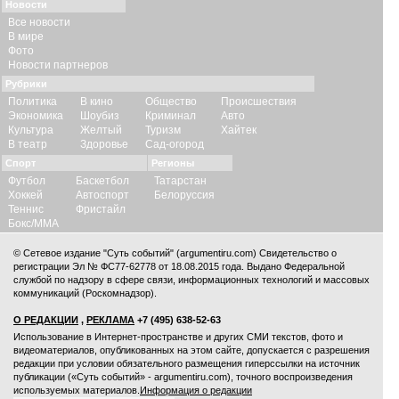
Новости
Все новости
В мире
Фото
Новости партнеров
Рубрики
Политика
В кино
Общество
Происшествия
Экономика
Шоубиз
Криминал
Авто
Культура
Желтый
Туризм
Хайтек
В театр
Здоровье
Сад-огород
Спорт
Регионы
Футбол
Баскетбол
Татарстан
Хоккей
Автоспорт
Белоруссия
Теннис
Фристайл
Бокс/ММА
© Сетевое издание "Суть событий" (argumentiru.com) Свидетельство о
регистрации Эл № ФС77-62778 от 18.08.2015 года. Выдано Федеральной
службой по надзору в сфере связи, информационных технологий и массовых
коммуникаций (Роскомнадзор).
О РЕДАКЦИИ
,
РЕКЛАМА
+7 (495) 638-52-63
Использование в Интернет-пространстве и других СМИ текстов, фото и
видеоматериалов, опубликованных на этом сайте, допускается с
разрешения
редакции
при условии обязательного размещения гиперссылки на источник
публикации («Суть событий» - argumentiru.com), точного воспроизведения
используемых материалов.
Информация о редакции