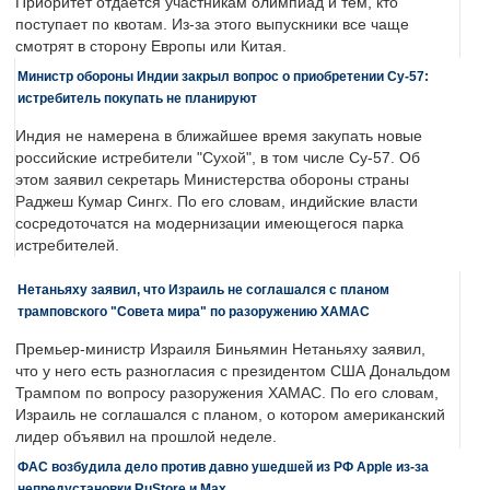
Приоритет отдается участникам олимпиад и тем, кто
поступает по квотам. Из-за этого выпускники все чаще
смотрят в сторону Европы или Китая.
Министр обороны Индии закрыл вопрос о приобретении Су-57:
истребитель покупать не планируют
Индия не намерена в ближайшее время закупать новые
российские истребители "Сухой", в том числе Су-57. Об
этом заявил секретарь Министерства обороны страны
Раджеш Кумар Сингх. По его словам, индийские власти
сосредоточатся на модернизации имеющегося парка
истребителей.
Нетаньяху заявил, что Израиль не соглашался с планом
трамповского "Совета мира" по разоружению ХАМАС
Премьер-министр Израиля Биньямин Нетаньяху заявил,
что у него есть разногласия с президентом США Дональдом
Трампом по вопросу разоружения ХАМАС. По его словам,
Израиль не соглашался с планом, о котором американский
лидер объявил на прошлой неделе.
ФАС возбудила дело против давно ушедшей из РФ Apple из-за
непредустановки RuStore и Max