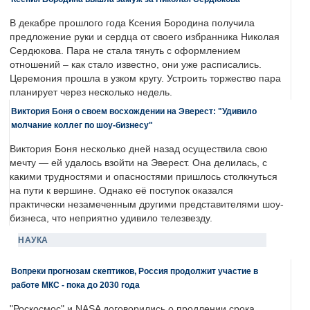
В декабре прошлого года Ксения Бородина получила
предложение руки и сердца от своего избранника Николая
Сердюкова. Пара не стала тянуть с оформлением
отношений – как стало известно, они уже расписались.
Церемония прошла в узком кругу. Устроить торжество пара
планирует через несколько недель.
Виктория Боня о своем восхождении на Эверест: "Удивило
молчание коллег по шоу-бизнесу"
Виктория Боня несколько дней назад осуществила свою
мечту — ей удалось взойти на Эверест. Она делилась, с
какими трудностями и опасностями пришлось столкнуться
на пути к вершине. Однако её поступок оказался
практически незамеченным другими представителями шоу-
бизнеса, что неприятно удивило телезвезду.
НАУКА
Вопреки прогнозам скептиков, Россия продолжит участие в
работе МКС - пока до 2030 года
"Роскосмос" и NASA договорились о продлении срока