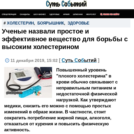
СПЕЦОПЕРАЦИЯ
СКАНДАЛЫ
ШОУ-БИЗНЕС
ЗДОРОВЬЕ
АРМИЯ
ШПИОНАЖ
НЕКРОЛОГ
ПОИСК ПО САЙТУ
#
ХОЛЕСТЕРИН
,
БОЯРЫШНИК
,
ЗДОРОВЬЕ
Ученые назвали простое и
эффективное вещество для борьбы с
высоким холестерином
[
С
уть
С
о
б
ытий
]
11 декабря 2019, 15:02
Повышенный уровень
"плохого холестерина" в
крови обычно связывают с
неправильным питанием и
pixabay.com
недостаточной физической
нагрузкой. Как утверждают
медики, снизить его можно с помощью простых
изменений в образе жизни. В частности, стоит
сократить потребление жирной пищи, алкоголя,
отказаться от курения и повысить физическую
активность.