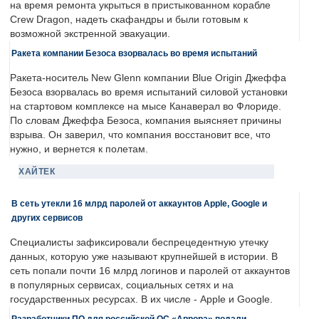
на время ремонта укрыться в пристыкованном корабле
Crew Dragon, надеть скафандры и были готовым к
возможной экстренной эвакуации.
Ракета компании Безоса взорвалась во время испытаний
Ракета-носитель New Glenn компании Blue Origin Джеффа
Безоса взорвалась во время испытаний силовой установки
на стартовом комплексе на мысе Канаверал во Флориде.
По словам Джеффа Безоса, компания выясняет причины
взрыва. Он заверил, что компания восстановит все, что
нужно, и вернется к полетам.
ХАЙТЕК
В сеть утекли 16 млрд паролей от аккаунтов Apple, Google и
других сервисов
Специалисты зафиксировали беспрецедентную утечку
данных, которую уже называют крупнейшей в истории. В
сеть попали почти 16 млрд логинов и паролей от аккаунтов
в популярных сервисах, социальных сетях и на
государственных ресурсах. В их числе - Apple и Google.
Разработчики ПО для российской ОС «Аврора» подали