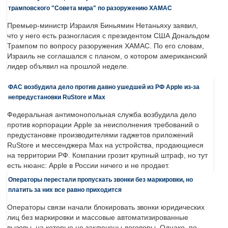
трамповского "Совета мира" по разоружению ХАМАС
Премьер-министр Израиля Биньямин Нетаньяху заявил,
что у него есть разногласия с президентом США Дональдом
Трампом по вопросу разоружения ХАМАС. По его словам,
Израиль не соглашался с планом, о котором американский
лидер объявил на прошлой неделе.
ФАС возбудила дело против давно ушедшей из РФ Apple из-за
непредустановки RuStore и Max
Федеральная антимонопольная служба возбудила дело
против корпорации Apple за неисполнения требований о
предустановке производителями гаджетов приложений
RuStore и мессенджера Max на устройства, продающиеся
на территории РФ. Компании грозит крупный штраф, но тут
есть нюанс: Apple в России ничего и не продает.
Операторы перестали пропускать звонки без маркировки, но
платить за них все равно приходится
Операторы связи начали блокировать звонки юридических
лиц без маркировки и массовые автоматизированные
вызовы, на которые не заключены договоры. Однако, по