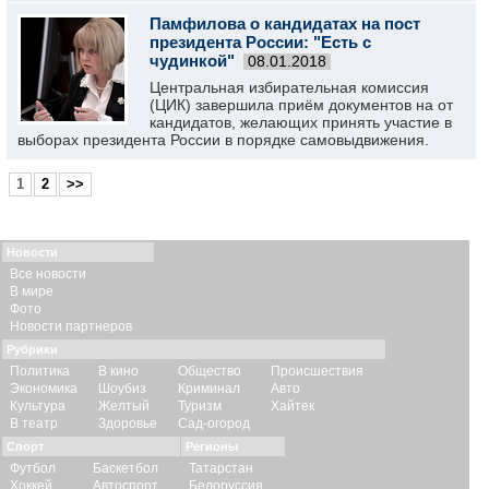
Памфилова о кандидатах на пост
президента России: "Есть с
чудинкой"
08.01.2018
Центральная избирательная комиссия
(ЦИК) завершила приём документов на от
кандидатов, желающих принять участие в
выборах президента России в порядке самовыдвижения.
1
2
>>
Новости
Все новости
В мире
Фото
Новости партнеров
Рубрики
Политика
В кино
Общество
Происшествия
Экономика
Шоубиз
Криминал
Авто
Культура
Желтый
Туризм
Хайтек
В театр
Здоровье
Сад-огород
Спорт
Регионы
Футбол
Баскетбол
Татарстан
Хоккей
Автоспорт
Белоруссия