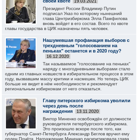
своей квоте
19.03.2021
Президент России Владимир Путин
подписал Указ по которому нынешний
глава Центризбиркома Элла Памфилова
вновь войдет в его состав. Всего по квоте
главы государства в ЦИК назначены пять человек.
Нашумевшая профанация выборов с
трехдневным "голосованием на
пеньках" останется и в 2020 году?
16.12.2020
Так называемое "голосование на пеньках"
наряду с многодневными выборами стало
одним из главных новшеств в избирательном процессе в этом
году, вызвавшим массу критики и насмешек. Но теперь ЦИК
больше не видит в нём необходимости и рекомендует
региональным избиркомам от него отказаться.
Главу питерского избиркома уволили
через день после
награждения
13.11.2020
Виктор Миненко освобождён от должности
руководителя петербургского избиркома.
Это произошло вскоре после того, как
губернатор Санкт-Петербурга Александр Беглов вручил ему
орден Почёта. Награждение Миненко раскритиковала глава