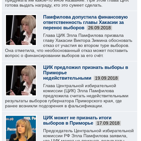
придумать им какое-то иное название. При этом глава ЦИК
готова выдать награду, кто это сумеет сделать.
Памфилова допустила финансовую
ответственность главы Хакасии за
перенос выборов
26.09.2018
Глава ЦИК Элла Памфилова призвала
главу Хакасии Виктора Зимина обосновать
отказ от участия во втором туре выборов.
Она отметила, что необоснованный отказ может поставить
вопрос о финансировании выборов за его счёт.
ЦИК предложил признать выборы в
Приморье
недействительными
19.09.2018
Глава Центральной избирательной
комиссии (ЦИК) Элла Памфилова
предложила считать недействительными
результаты выборов губернатора Приморского края, где
ранее возникли подозрения в фальсификации.
ЦИК может не признать итоги
выборов в Приморье
17.09.2018
Председатель Центральной избирательной
комиссии РФ Элла Памфилова заявила,
что ЦИК может не признать результаты