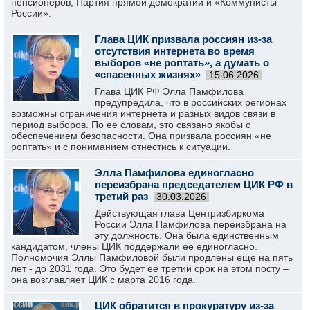
пенсионеров, Партия прямой демократии и «Коммунисты
России».
Глава ЦИК призвала россиян из-за
отсутствия интернета во время
выборов «не роптать», а думать о
«спасенных жизнях»
15.06.2026
Глава ЦИК РФ Элла Памфилова
предупредила, что в российских регионах
возможны ограничения интернета и разных видов связи в
период выборов. По ее словам, это связано якобы с
обеспечением безопасности. Она призвала россиян «не
роптать» и с пониманием отнестись к ситуации.
Элла Памфилова единогласно
переизбрана председателем ЦИК РФ в
третий раз
30.03.2026
Действующая глава Центризбиркома
России Элла Памфилова переизбрана на
эту должность. Она была единственным
кандидатом, члены ЦИК поддержали ее единогласно.
Полномочия Эллы Памфиловой были продлены еще на пять
лет - до 2031 года. Это будет ее третий срок на этом посту –
она возглавляет ЦИК с марта 2016 года.
ЦИК обратится в прокуратуру из-за