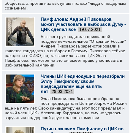
общества, а против них выступают только "люди с пещерным
сознанием".
Памфилова: Андрей Пивоваров
может участвовать в выборах в Думу -
ЦИК сделал всё
19.07.2021
Бывшего руководителя признанной
позднее нежелательной "Открытой России"
Андрея Пивоварова зарегистрировали в
качестве кандидата на выборах в Госдуму. Пивоваров сейчас
находится в СИЗО, но, как заявила глава ЦИК Элла
Памфилова, несмотря на это он имеет право участвовать в
избирательной кампании.
Члены ЦИК единодушно переизбрали
Эллу Памфилову своим
председателем ещё на пять
лет
29.03.2021
Элла Памфилова была переизбрана на
пост председателя Центризбиркома России
еще на пять лет. Свою кандидатуру на этот пост предлагал и
новый член ЦИК - Александр Курдюмов, но ему не удалось
заручиться поддержкой других членов комиссии.
Путин назначил Памфилову в ЦИК по