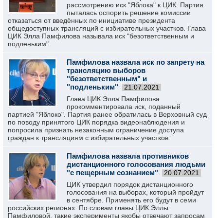
рассмотрению иск "Яблока" к ЦИК. Партия
пыталась оспорить решение комиссии
отказаться от введённых по инициативе президента
общедоступных трансляций с избирательных участков. Глава
ЦИК Элла Памфилова называла иск "безответственным и
подленьким".
Памфилова назвала иск по запрету на
трансляцию выборов
"безответственным" и
"подленьким"
21.07.2021
Глава ЦИК Элла Памфилова
прокомментировала иск, поданный
партией "Яблоко". Партия ранее обратилась в Верховный суд
по поводу принятого ЦИК порядка видеонаблюдения и
попросила признать незаконным ограничение доступа
граждан к трансляциям с избирательных участков.
Памфилова назвала противников
дистанционного голосования людьми
"с пещерным сознанием"
20.07.2021
ЦИК утвердил порядок дистанционного
голосования на выборах, который пройдут
в сентябре. Применять его будут в семи
российских регионах. По словам главы ЦИК Эллы
Памфиловой, такие эксперименты якобы отвечают запросам