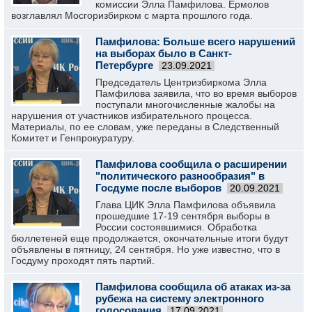
комиссии Элла Памфилова. Ермолов
возглавлял Мосгоризбирком с марта прошлого года.
Памфилова: Больше всего нарушений
на выборах было в Санкт-
Петербурге
23.09.2021
Председатель Центризбиркома Элла
Памфилова заявила, что во время выборов
поступали многочисленные жалобы на
нарушения от участников избирательного процесса.
Материалы, по ее словам, уже переданы в Следственный
Комитет и Генпрокуратуру.
Памфилова сообщила о расширении
"политического разнообразия" в
Госдуме после выборов
20.09.2021
Глава ЦИК Элла Памфилова объявила
прошедшие 17-19 сентября выборы в
России состоявшимися. Обработка
бюллетеней еще продолжается, окончательные итоги будут
объявлены в пятницу, 24 сентября. Но уже известно, что в
Госдуму проходят пять партий.
Памфилова сообщила об атаках из-за
рубежа на систему электронного
голосования
17.09.2021