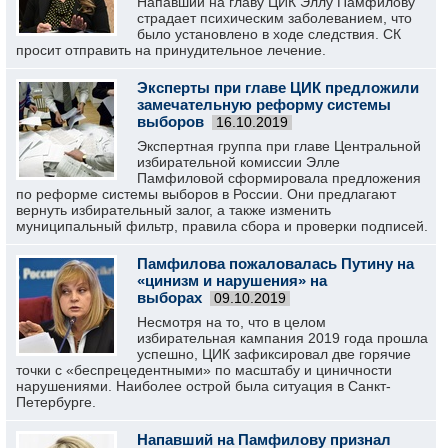
Напавший на главу ЦИК Эллу Памфилову
страдает психическим заболеванием, что
было установлено в ходе следствия. СК
просит отправить на принудительное лечение.
Эксперты при главе ЦИК предложили
замечательную реформу системы
выборов
16.10.2019
Экспертная группа при главе Центральной
избирательной комиссии Элле
Памфиловой сформировала предложения
по реформе системы выборов в России. Они предлагают
вернуть избирательный залог, а также изменить
муниципальный фильтр, правила сбора и проверки подписей.
Памфилова пожаловалась Путину на
«цинизм и нарушения» на
выборах
09.10.2019
Несмотря на то, что в целом
избирательная кампания 2019 года прошла
успешно, ЦИК зафиксировал две горячие
точки с «беспрецедентными» по масштабу и циничности
нарушениями. Наиболее острой была ситуация в Санкт-
Петербурге.
Напавший на Памфилову признал