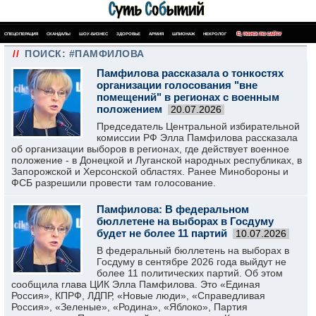
СПЕЦОПЕРАЦИЯ
СКАНДАЛЫ
ШОУ-БИЗНЕС
ЗДОРОВЬЕ
АРМИЯ
ШПИОНАЖ
НЕКРОЛОГ
ПОИСК ПО САЙТУ
//
ПОИСК: #ПАМФИЛОВА
Памфилова рассказала о тонкостях
организации голосования "вне
помещений" в регионах с военным
положением
20.07.2026
Председатель Центральной избирательной
комиссии РФ Элла Памфилова рассказала
об организации выборов в регионах, где действует военное
положение - в Донецкой и Луганской народных республиках, в
Запорожской и Херсонской областях. Ранее Минобороны и
ФСБ разрешили провести там голосование.
Памфилова: В федеральном
бюллетене на выборах в Госдуму
будет не более 11 партий
10.07.2026
В федеральный бюллетень на выборах в
Госдуму в сентябре 2026 года выйдут не
более 11 политических партий. Об этом
сообщила глава ЦИК Элла Памфилова. Это «Единая
Россия», КПРФ, ЛДПР, «Новые люди», «Справедливая
Россия», «Зеленые», «Родина», «Яблоко», Партия