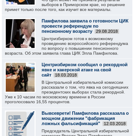
выборов в Приморском крае, но решение
примет только после того, как изучит все материалы.
Памфилова заявила о готовности ЦИК
провести референдум по
пенсионному возрасту
29.08.2018
Центризбирком готов к возможному
проведению всероссийского референдума
по вопросу о повышении пенсионного
возраста. Об этом заявила глава ЦИК Элла Памфилова.
Центризбирком сообщил о рекордной
явке и хакерской атаке на свой
сайт
18.03.2018
В Центральной избирательной комиссии
рассказали о том, что явка на сегодняшних
президентских выборах стала рекордной.
Уже к 10 часам по московскому времени в России
проголосовало 16,55 процентов.
Вывсеврети! Памфилова рассказала о
мощном движении "фабрикация
ложных фальсификаций"
12.03.2018
Председатель Центральной избирательной
комиссии России Элла Памфилова