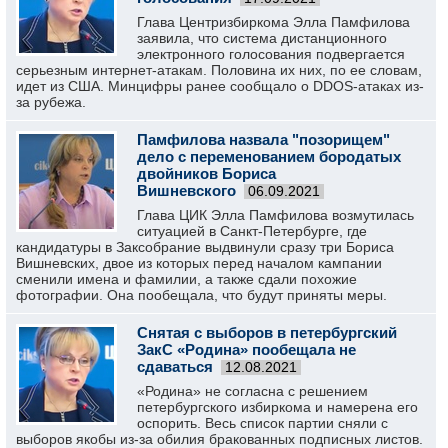
Глава Центризбиркома Элла Памфилова
заявила, что система дистанционного
электронного голосования подвергается
серьезным интернет-атакам. Половина их них, по ее словам,
идет из США. Минцифры ранее сообщало о DDOS-атаках из-
за рубежа.
Памфилова назвала "позорищем"
дело с переменованием бородатых
двойников Бориса
Вишневского
06.09.2021
Глава ЦИК Элла Памфилова возмутилась
ситуацией в Санкт-Петербурге, где
кандидатуры в Заксобрание выдвинули сразу три Бориса
Вишневских, двое из которых перед началом кампании
сменили имена и фамилии, а также сдали похожие
фотографии. Она пообещала, что будут приняты меры.
Снятая с выборов в петербургский
ЗакС «Родина» пообещала не
сдаваться
12.08.2021
«Родина» не согласна с решением
петербургского избиркома и намерена его
оспорить. Весь список партии сняли с
выборов якобы из-за обилия бракованных подписных листов.