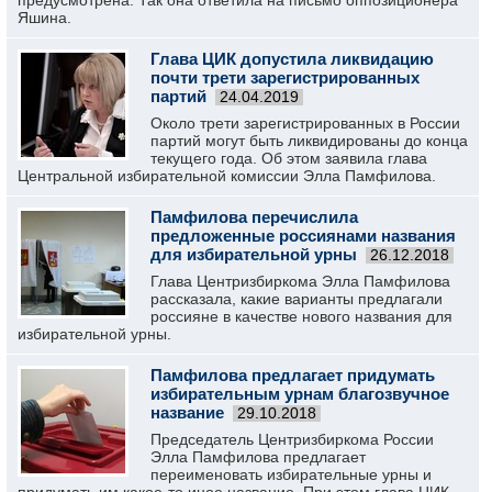
предусмотрена. Так она ответила на письмо оппозиционера
Яшина.
Глава ЦИК допустила ликвидацию
почти трети зарегистрированных
партий
24.04.2019
Около трети зарегистрированных в России
партий могут быть ликвидированы до конца
текущего года. Об этом заявила глава
Центральной избирательной комиссии Элла Памфилова.
Памфилова перечислила
предложенные россиянами названия
для избирательной урны
26.12.2018
Глава Центризбиркома Элла Памфилова
рассказала, какие варианты предлагали
россияне в качестве нового названия для
избирательной урны.
Памфилова предлагает придумать
избирательным урнам благозвучное
название
29.10.2018
Председатель Центризбиркома России
Элла Памфилова предлагает
переименовать избирательные урны и