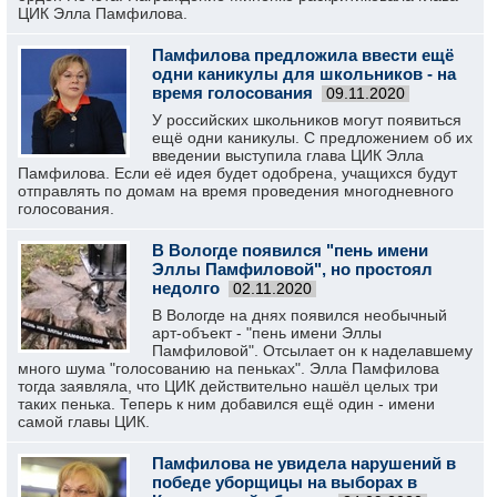
ЦИК Элла Памфилова.
Памфилова предложила ввести ещё
одни каникулы для школьников - на
время голосования
09.11.2020
У российских школьников могут появиться
ещё одни каникулы. С предложением об их
введении выступила глава ЦИК Элла
Памфилова. Если её идея будет одобрена, учащихся будут
отправлять по домам на время проведения многодневного
голосования.
В Вологде появился "пень имени
Эллы Памфиловой", но простоял
недолго
02.11.2020
В Вологде на днях появился необычный
арт-объект - "пень имени Эллы
Памфиловой". Отсылает он к наделавшему
много шума "голосованию на пеньках". Элла Памфилова
тогда заявляла, что ЦИК действительно нашёл целых три
таких пенька. Теперь к ним добавился ещё один - имени
самой главы ЦИК.
Памфилова не увидела нарушений в
победе уборщицы на выборах в