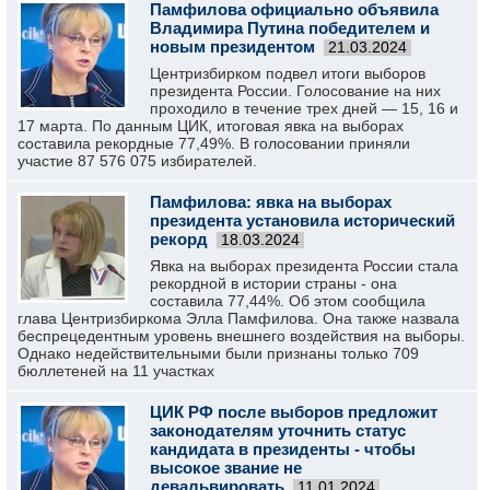
Памфилова официально объявила
Владимира Путина победителем и
новым президентом
21.03.2024
Центризбирком подвел итоги выборов
президента России. Голосование на них
проходило в течение трех дней — 15, 16 и
17 марта. По данным ЦИК, итоговая явка на выборах
составила рекордные 77,49%. В голосовании приняли
участие 87 576 075 избирателей.
Памфилова: явка на выборах
президента установила исторический
рекорд
18.03.2024
Явка на выборах президента России стала
рекордной в истории страны - она
составила 77,44%. Об этом сообщила
глава Центризбиркома Элла Памфилова. Она также назвала
беспрецедентным уровень внешнего воздействия на выборы.
Однако недействительными были признаны только 709
бюллетеней на 11 участках
ЦИК РФ после выборов предложит
законодателям уточнить статус
кандидата в президенты - чтобы
высокое звание не
девальвировать
11.01.2024