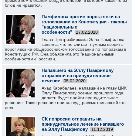
пример комплексный обед в столовой, в котором какое-то из
блюд не нравится.
Памфилова против порога явки на
голосовании по Конституции - таковы
"национальные
особенности"
27.02.2020
Глава Центризбиркома Элла Памфилова
заявила, что не считает нужным вводить
порог явки на общероссийском голосовании по поправкам в
Конституцию РФ. Она объяснила это "национальными
особенностями" россиян.
Напавшего на Эллу Памфилову
отправили на принудительное
лечение
05.02.2020
Ахад Карабалаев, напавший на главу ЦИК
Эллу Памфилову осенью прошлого года,
должен будет пройти принудительное
решение. Такое решение принял суд, рассматривавший это
дело.
СК попросил отправить на
принудительное лечение напавшего
на Эллу Памфилову
11.12.2019