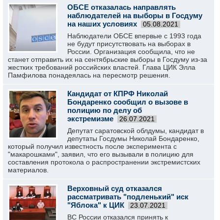
ОБСЕ отказалась направлять
наблюдателей на выборы в Госдуму
на наших условиях
05.08.2021
Наблюдатели ОБСЕ впервые с 1993 года
не будут присутствовать на выборах в
России. Организация сообщила, что не
станет отправить их на сентябрьские выборы в Госдуму из-за
жестких требований российских властей. Глава ЦИК Элла
Памфилова понадеялась на пересмотр решения.
Кандидат от КПРФ Николай
Бондаренко сообщил о вызове в
полицию по делу об
экстремизме
26.07.2021
Депутат саратовской облдумы, кандидат в
депутаты Госдумы Николай Бондаренко,
который получил известность после эксперимента с
"макарошками", заявил, что его вызывали в полицию для
составления протокола о распространении экстремистских
материалов.
Верховный суд отказался
рассматривать "подленький" иск
"Яблока" к ЦИК
23.07.2021
ВС России отказался принять к