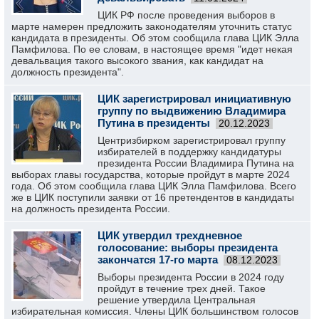
ЦИК РФ после проведения выборов в
марте намерен предложить законодателям уточнить статус
кандидата в президенты. Об этом сообщила глава ЦИК Элла
Памфилова. По ее словам, в настоящее время "идет некая
девальвация такого высокого звания, как кандидат на
должность президента".
ЦИК зарегистрировал инициативную
группу по выдвижению Владимира
Путина в президенты
20.12.2023
Центризбирком зарегистрировал группу
избирателей в поддержку кандидатуры
президента России Владимира Путина на
выборах главы государства, которые пройдут в марте 2024
года. Об этом сообщила глава ЦИК Элла Памфилова. Всего
же в ЦИК поступили заявки от 16 претендентов в кандидаты
на должность президента России.
ЦИК утвердил трехдневное
голосование: выборы президента
закончатся 17-го марта
08.12.2023
Выборы президента России в 2024 году
пройдут в течение трех дней. Такое
решение утвердила Центральная
избирательная комиссия. Члены ЦИК большинством голосов