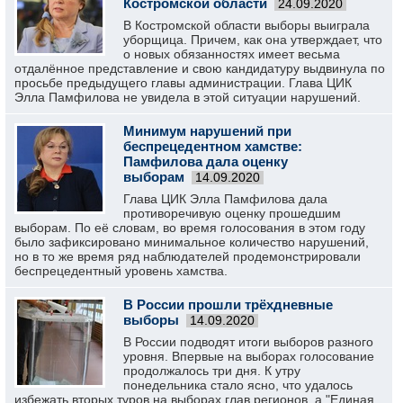
Костромской области
24.09.2020
В Костромской области выборы выиграла
уборщица. Причем, как она утверждает, что
о новых обязанностях имеет весьма
отдалённое представление и свою кандидатуру выдвинула по
просьбе предыдущего главы администрации. Глава ЦИК
Элла Памфилова не увидела в этой ситуации нарушений.
Минимум нарушений при
беспрецедентном хамстве:
Памфилова дала оценку
выборам
14.09.2020
Глава ЦИК Элла Памфилова дала
противоречивую оценку прошедшим
выборам. По её словам, во время голосования в этом году
было зафиксировано минимальное количество нарушений,
но в то же время ряд наблюдателей продемонстрировали
беспрецедентный уровень хамства.
В России прошли трёхдневные
выборы
14.09.2020
В России подводят итоги выборов разного
уровня. Впервые на выборах голосование
продолжалось три дня. К утру
понедельника стало ясно, что удалось
избежать вторых туров на выборах глав регионов, а "Единая