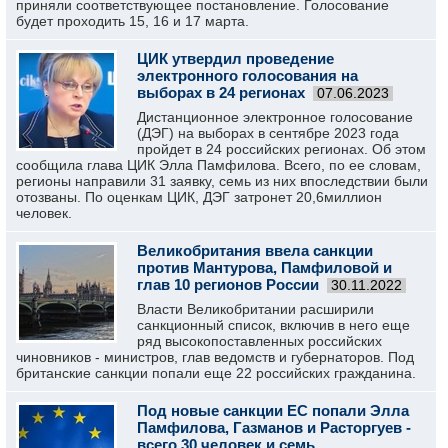
приняли соответствующее постановление. Голосование
будет проходить 15, 16 и 17 марта.
ЦИК утвердил проведение
электронного голосования на
выборах в 24 регионах
07.06.2023
Дистанционное электронное голосование
(ДЭГ) на выборах в сентябре 2023 года
пройдет в 24 российских регионах. Об этом
сообщила глава ЦИК Элла Памфилова. Всего, по ее словам,
регионы направили 31 заявку, семь из них впоследствии были
отозваны. По оценкам ЦИК, ДЭГ затронет 20,6миллион
человек.
Великобритания ввела санкции
против Мантурова, Памфиловой и
глав 10 регионов России
30.11.2022
Власти Великобритании расширили
санкционный список, включив в него еще
ряд высокопоставленных российских
чиновников - министров, глав ведомств и губернаторов. Под
британские санкции попали еще 22 российских гражданина.
Под новые санкции ЕС попали Элла
Памфилова, Газманов и Расторгуев -
всего 30 человек и семь