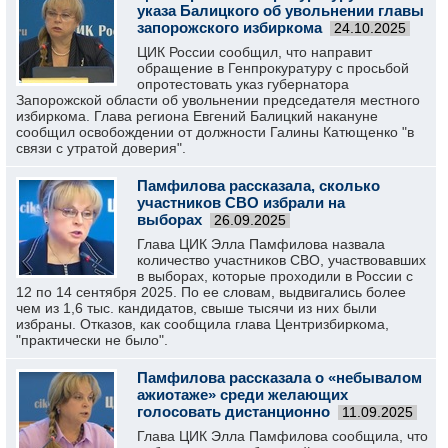
указа Балицкого об увольнении главы
запорожского избиркома
24.10.2025
ЦИК России сообщил, что направит
обращение в Генпрокуратуру с просьбой
опротестовать указ губернатора
Запорожской области об увольнении председателя местного
избиркома. Глава региона Евгений Балицкий накануне
сообщил освобождении от должности Галины Катющенко "в
связи с утратой доверия".
Памфилова рассказала, сколько
участников СВО избрали на
выборах
26.09.2025
Глава ЦИК Элла Памфилова назвала
количество участников СВО, участвовавших
в выборах, которые проходили в России с
12 по 14 сентября 2025. По ее словам, выдвигались более
чем из 1,6 тыс. кандидатов, свыше тысячи из них были
избраны. Отказов, как сообщила глава Центризбиркома,
"практически не было".
Памфилова рассказала о «небывалом
ажиотаже» среди желающих
голосовать дистанционно
11.09.2025
Глава ЦИК Элла Памфилова сообщила, что