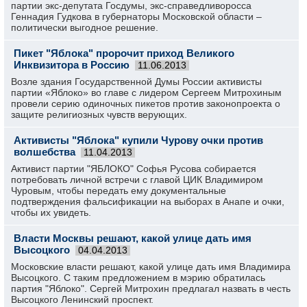
партии экс-депутата Госдумы, экс-справедливоросса
Геннадия Гудкова в губернаторы Московской области –
политически выгодное решение.
Пикет "Яблока" пророчит приход Великого
Инквизитора в Россию
11.06.2013
Возле здания Государственной Думы России активисты
партии «Яблоко» во главе с лидером Сергеем Митрохиным
провели серию одиночных пикетов против законопроекта о
защите религиозных чувств верующих.
Активисты "Яблока" купили Чурову очки против
волшебства
11.04.2013
Активист партии "ЯБЛОКО" Софья Русова собирается
потребовать личной встречи с главой ЦИК Владимиром
Чуровым, чтобы передать ему документальные
подтверждения фальсификации на выборах в Анапе и очки,
чтобы их увидеть.
Власти Москвы решают, какой улице дать имя
Высоцкого
04.04.2013
Московские власти решают, какой улице дать имя Владимира
Высоцкого. С таким предложением в мэрию обратилась
партия "Яблоко". Сергей Митрохин предлагал назвать в честь
Высоцкого Ленинский проспект.