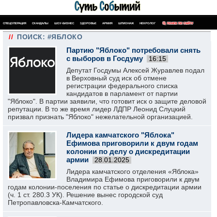
СПЕЦОПЕРАЦИЯ
СКАНДАЛЫ
ШОУ-БИЗНЕС
ЗДОРОВЬЕ
АРМИЯ
ШПИОНАЖ
НЕКРОЛОГ
ПОИСК ПО САЙТУ
//
ПОИСК: #ЯБЛОКО
Партию "Яблоко" потребовали снять
с выборов в Госдуму
16:15
Депутат Госдумы Алексей Журавлев подал
в Верховный суд иск об отмене
регистрации федерального списка
кандидатов в парламент от партии
"Яблоко". В партии заявили, что готовит иск о защите деловой
репутации. В то же время лидер ЛДПР Леонид Слуцкий
призвал признать "Яблоко" нежелательной организацией.
Лидера камчатского "Яблока"
Ефимова приговорили к двум годам
колонии по делу о дискредитации
армии
28.01.2025
Лидера камчатского отделения «Яблока»
Владимира Ефимова приговорили к двум
годам колонии-поселения по статье о дискредитации армии
(ч. 1 ст. 280.3 УК). Решение вынес городской суд
Петропавловска-Камчатского.