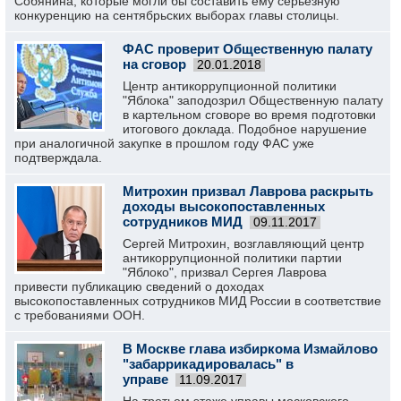
Собянина, которые могли бы составить ему серьезную
конкуренцию на сентябрьских выборах главы столицы.
ФАС проверит Общественную палату
на сговор
20.01.2018
Центр антикоррупционной политики
"Яблока" заподозрил Общественную палату
в картельном сговоре во время подготовки
итогового доклада. Подобное нарушение
при аналогичной закупке в прошлом году ФАС уже
подтверждала.
Митрохин призвал Лаврова раскрыть
доходы высокопоставленных
сотрудников МИД
09.11.2017
Сергей Митрохин, возглавляющий центр
антикоррупционной политики партии
"Яблоко", призвал Сергея Лаврова
привести публикацию сведений о доходах
высокопоставленных сотрудников МИД России в соответствие
с требованиями ООН.
В Москве глава избиркома Измайлово
"забаррикадировалась" в
управе
11.09.2017