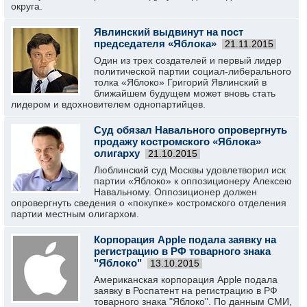
округа.
Явлинский выдвинут на пост
председателя «Яблока»
21.11.2015
Один из трех создателей и первый лидер
политической партии социал-либерального
толка «Яблоко» Григорий Явлинский в
ближайшем будущем может вновь стать
лидером и вдохновителем однопартийцев.
Суд обязал Навального опровергнуть
продажу костромского «Яблока»
олигарху
21.10.2015
Люблинский суд Москвы удовлетворил иск
партии «Яблоко» к оппозиционеру Алексею
Навальному. Оппозиционер должен
опровергнуть сведения о «покупке» костромского отделения
партии местным олигархом.
Корпорация Apple подала заявку на
регистрацию в РФ товарного знака
"Яблоко"
13.10.2015
Американская корпорация Apple подала
заявку в Роспатент на регистрацию в РФ
товарного знака "Яблоко". По данным СМИ,