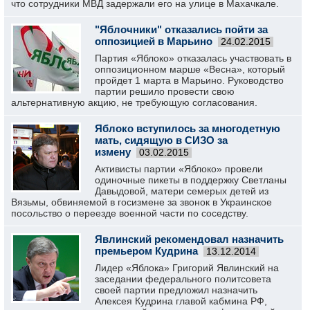
что сотрудники МВД задержали его на улице в Махачкале.
"Яблочники" отказались пойти за
оппозицией в Марьино
24.02.2015
Партия «Яблоко» отказалась участвовать в
оппозиционном марше «Весна», который
пройдет 1 марта в Марьино. Руководство
партии решило провести свою
альтернативную акцию, не требующую согласования.
Яблоко вступилось за многодетную
мать, сидящую в СИЗО за
измену
03.02.2015
Активисты партии «Яблоко» провели
одиночные пикеты в поддержку Светланы
Давыдовой, матери семерых детей из
Вязьмы, обвиняемой в госизмене за звонок в Украинское
посольство о переезде военной части по соседству.
Явлинский рекомендовал назначить
премьером Кудрина
13.12.2014
Лидер «Яблока» Григорий Явлинский на
заседании федерального политсовета
своей партии предложил назначить
Алексея Кудрина главой кабмина РФ,