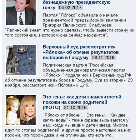
безнадежную президентскую
гонку
04.02.2017
Партия "Яблоко" объявила о начале
президентской предвыборной кампании
Григория Явлинского. Слабунова:
"Явлинский знает, что нужно сделать, чтобы вывести страну из
того состояния, в котором она сейчас находится".
Верховный суд рассмотрит иск
«Яблока» об отмене результатов
выборов в Госдуму
28.11.2016
Политическая партия "Российская
объединенная демократическая партия
«Яблоко»" подала иск в Верховный суд РФ
об отмене результатов выборов в Госдуму. Суд во вторник, 29
ноября, рассмотрит иск «Яблока» к ЦИК.
Это гены: как дети знаменитостей
похожи на своих родителей
(ФОТО)
21.10.2016
"Яблоко от яблони", "Это гены", "Как две
капли воды" - такие фразы вырываются у
нас, когда мы видим детей звезд. Многие
идут по стопам родителей, а другие просто настолько на них
похожи, что порой даже и не отличишь, кто есть кто.