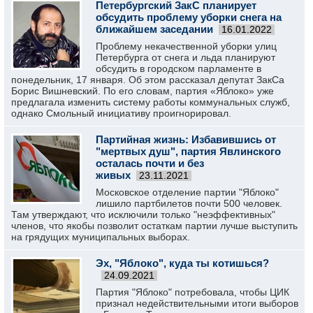
Петербургский ЗакС планирует
обсудить проблему уборки снега на
ближайшем заседании
16.01.2022
Проблему некачественной уборки улиц
Петербурга от снега и льда планируют
обсудить в городском парламенте в
понедельник, 17 января. Об этом рассказал депутат ЗакСа
Борис Вишневский. По его словам, партия «Яблоко» уже
предлагала изменить систему работы коммунальных служб,
однако Смольный инициативу проигнорировал.
Партийная жизнь: Избавившись от
"мертвых душ", партия Явлинского
осталась почти и без
живых
23.11.2021
Московское отделение партии "Яблоко"
лишило партбилетов почти 500 человек.
Там утверждают, что исключили только "неэффективных"
членов, что якобы позволит остаткам партии лучше выступить
на грядущих муниципальных выборах.
Эх, "Яблоко", куда ты котишься?
24.09.2021
Партия "Яблоко" потребовала, чтобы ЦИК
признал недействительными итоги выборов