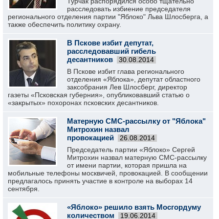
Турчак распорядился особо тщательно
расследовать избиение председателя
регионального отделения партии "Яблоко" Льва Шлосберга, а
также обеспечить политику охрану.
В Пскове избит депутат,
расследовавший гибель
десантников
30.08.2014
В Пскове избит глава регионального
отделения «Яблока», депутат областного
заксобрания Лев Шлосберг, директор
газеты «Псковская губерния», опубликовавший статью о
«закрытых» похоронах псковских десантников.
Матерную СМС-рассылку от "Яблока"
Митрохин назвал
провокацией
26.08.2014
Председатель партии «Яблоко» Сергей
Митрохин назвал матерную СMС-рассылку
от имени партии, которая пришла на
мобильные телефоны москвичей, провокацией. В сообщении
предлагалось принять участие в контроле на выборах 14
сентября.
«Яблоко» решило взять Мосгордуму
количеством
19.06.2014