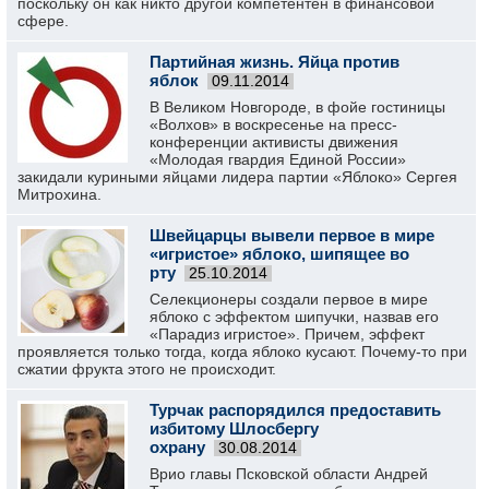
поскольку он как никто другой компетентен в финансовой
сфере.
Партийная жизнь. Яйца против
яблок
09.11.2014
В Великом Новгороде, в фойе гостиницы
«Волхов» в воскресенье на пресс-
конференции активисты движения
«Молодая гвардия Единой России»
закидали куриными яйцами лидера партии «Яблоко» Сергея
Митрохина.
Швейцарцы вывели первое в мире
«игристое» яблоко, шипящее во
рту
25.10.2014
Cелекционеры создали первое в мире
яблоко с эффектом шипучки, назвав его
«Парадиз игристое». Причем, эффект
проявляется только тогда, когда яблоко кусают. Почему-то при
сжатии фрукта этого не происходит.
Турчак распорядился предоставить
избитому Шлосбергу
охрану
30.08.2014
Врио главы Псковской области Андрей