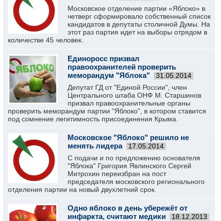
Московское отделение партии «Яблоко» в
четверг сформировало собственный список
кандидатов в депутаты столичной Думы. На
этот раз партия идет на выборы отрядом в
количестве 45 человек.
Единоросс призвал
правоохранителей проверить
меморандум "Яблока"
31.05.2014
Депутат ГД от "Единой России", член
Центрального штаба ОНФ М. Старшинов
призвал правоохранительные органы
проверить меморандум партии "Яблоко", в котором ставится
под сомнение легитимность присоединения Крыма.
Московское "Яблоко" решило не
менять лидера
17.05.2014
С подачи и по предложению основателя
"Яблока" Григория Явлинского Сергей
Митрохин переизбран на пост
председателя московского регионального
отделения партии на новый двухлетний срок.
Одно яблоко в день убережёт от
инфаркта, считают медики
18.12.2013