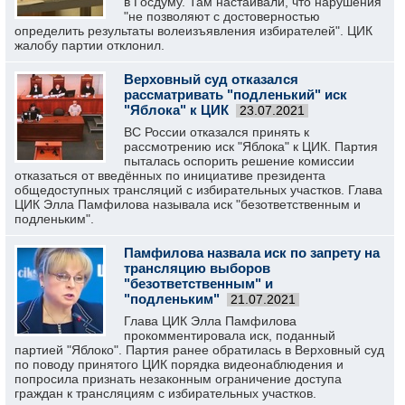
в Госдуму. Там настаивали, что нарушения
"не позволяют с достоверностью
определить результаты волеизъявления избирателей". ЦИК
жалобу партии отклонил.
Верховный суд отказался
рассматривать "подленький" иск
"Яблока" к ЦИК
23.07.2021
ВС России отказался принять к
рассмотрению иск "Яблока" к ЦИК. Партия
пыталась оспорить решение комиссии
отказаться от введённых по инициативе президента
общедоступных трансляций с избирательных участков. Глава
ЦИК Элла Памфилова называла иск "безответственным и
подленьким".
Памфилова назвала иск по запрету на
трансляцию выборов
"безответственным" и
"подленьким"
21.07.2021
Глава ЦИК Элла Памфилова
прокомментировала иск, поданный
партией "Яблоко". Партия ранее обратилась в Верховный суд
по поводу принятого ЦИК порядка видеонаблюдения и
попросила признать незаконным ограничение доступа
граждан к трансляциям с избирательных участков.