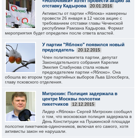
«Яблочники» хотят провести акцию за
отставку Кадырова
20.01.2016
Активисты от партии «Яблока» намерены
провести 26 января в 12 часов акцию с
требованием отставки главы Чеченской
республики Рамзана Кадырова. Формат
мероприятия будет определен после ответа властей.
У партии "Яблоко" появился новый
председатель
20.12.2015
Член политкомитета партии, депутат
Законодательного собрания Карелии
Эмилия Слабунова стала новым
председателем партии «Яблоко». Она
обошла во втором туре партийных выборов Льва Шлосберга,
главу псковского отделения.
Митрохин: Полиция задержала в
центре Москвы полсотни
пикетчиков
12.12.2015
Лидер «Яблока» Сергей Митрохин сообщил
о том, что московская полиция задержала в
День Конституции на Пушкинской площади
полсотни пикетчиков-одиночников, включая его самого, хотя
активисты закон не нарушали.