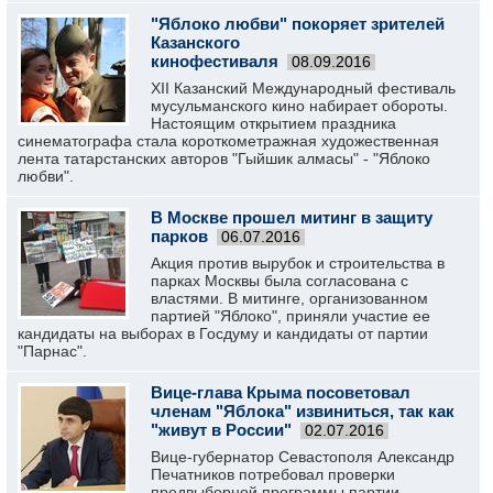
"Яблоко любви" покоряет зрителей
Казанского
кинофестиваля
08.09.2016
XII Казанский Международный фестиваль
мусульманского кино набирает обороты.
Настоящим открытием праздника
синематографа стала короткометражная художественная
лента татарстанских авторов "Гыйшик алмасы" - "Яблоко
любви".
В Москве прошел митинг в защиту
парков
06.07.2016
Акция против вырубок и строительства в
парках Москвы была согласована с
властями. В митинге, организованном
партией "Яблоко", приняли участие ее
кандидаты на выборах в Госдуму и кандидаты от партии
"Парнас".
Вице-глава Крыма посоветовал
членам "Яблока" извиниться, так как
"живут в России"
02.07.2016
Вице-губернатор Севастополя Александр
Печатников потребовал проверки
предвыборной программы партии