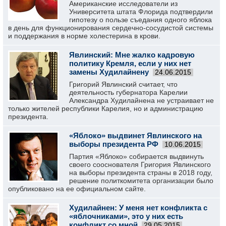
Американские исследователи из
Университета штата Флорида подтвердили
гипотезу о пользе съедания одного яблока
в день для функционирования сердечно-сосудистой системы
и поддержания в норме холестерина в крови.
Явлинский: Мне жалко кадровую
политику Кремля, если у них нет
замены Худилайнену
24.06.2015
Григорий Явлинский считает, что
деятельность губернатора Карелии
Александра Худилайнена не устраивает не
только жителей республики Карелия, но и администрацию
президента.
«Яблоко» выдвинет Явлинского на
выборы президента РФ
10.06.2015
Партия «Яблоко» собирается выдвинуть
своего сооснователя Григория Явлинского
на выборы президента страны в 2018 году,
решение политкомитета организации было
опубликовано на ее официальном сайте.
Худилайнен: У меня нет конфликта с
«яблочниками», это у них есть
конфликт со мной
29.05.2015