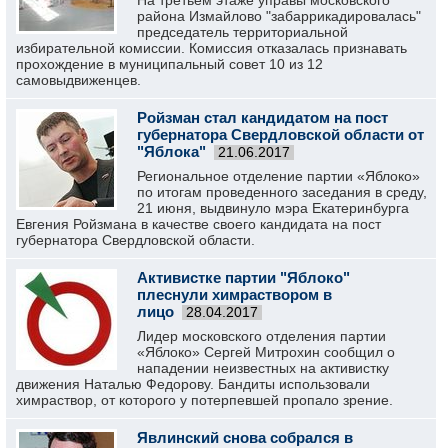
На третьем этаже управы московского
района Измайлово "забаррикадировалась"
председатель территориальной
избирательной комиссии. Комиссия отказалась признавать
прохождение в муниципальный совет 10 из 12
самовыдвиженцев.
Ройзман стал кандидатом на пост
губернатора Свердловской области от
"Яблока"
21.06.2017
Региональное отделение партии «Яблоко»
по итогам проведенного заседания в среду,
21 июня, выдвинуло мэра Екатеринбурга
Евгения Ройзмана в качестве своего кандидата на пост
губернатора Свердловской области.
Активистке партии "Яблоко"
плеснули химраствором в
лицо
28.04.2017
Лидер московского отделения партии
«Яблоко» Сергей Митрохин сообщил о
нападении неизвестных на активистку
движения Наталью Федорову. Бандиты использовали
химраствор, от которого у потерпевшей пропало зрение.
Явлинский снова собрался в