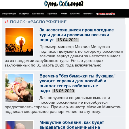
СПЕЦОПЕРАЦИЯ
СКАНДАЛЫ
ШОУ-БИЗНЕС
ЗДОРОВЬЕ
АРМИЯ
ШПИОНАЖ
НЕКРОЛОГ
ПОИСК ПО САЙТУ
//
ПОИСК: #РАСПОРЯЖЕНИЕ
За несостоявшиеся прошлогодние
туры деньги россиянам все-таки
вернут
15.04.2021
Премьер-министр Михаил Мишустин
подписал документ, по которому россиянам
все-таки вернут деньги за несостоявшиеся
из-за пандемии зарубежные туры. Речь о договорах,
заключенных по 31 марта 2020 года включительно.
Времена "без бумажки ты букашка"
уходят: справки для пособий и
выплат теперь собирать не
надо
13.06.2020
Для получения социальных выплат и
пособий россиянам не потребуется
предоставлять справки. Премьер-министр Михаил Мишустин
подписал специальное распоряжение на эту тему.
Мишустин объявил, как будет
выдаваться больничный на