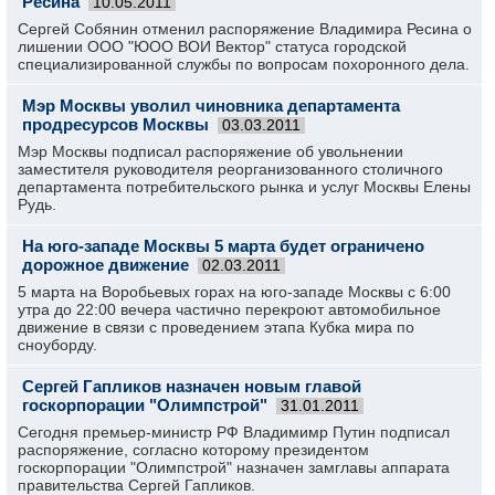
Ресина
10.05.2011
Сергей Собянин отменил распоряжение Владимира Ресина о
лишении ООО "ЮОО ВОИ Вектор" статуса городской
специализированной службы по вопросам похоронного дела.
Мэр Москвы уволил чиновника департамента
продресурсов Москвы
03.03.2011
Мэр Москвы подписал распоряжение об увольнении
заместителя руководителя реорганизованного столичного
департамента потребительского рынка и услуг Москвы Елены
Рудь.
На юго-западе Москвы 5 марта будет ограничено
дорожное движение
02.03.2011
5 марта на Воробьевых горах на юго-западе Москвы с 6:00
утра до 22:00 вечера частично перекроют автомобильное
движение в связи с проведением этапа Кубка мира по
сноуборду.
Сергей Гапликов назначен новым главой
госкорпорации "Олимпстрой"
31.01.2011
Сегодня премьер-министр РФ Владимимр Путин подписал
распоряжение, согласно которому президентом
госкорпорации "Олимпстрой" назначен замглавы аппарата
правительства Сергей Гапликов.