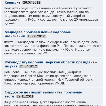
Крымске
26.07.2012
Подсчитан ущерб от наводнения в Крымске. Губернатор
Краснодарского края Александр Ткачев заявил, что по
предварительным подсчетам, совокупный ущерб от
наводнения на Кубани составляет не менее 20 миллиардов
рублей.
Медведев произвел новые кадровые
назначения
16.06.2012
Дмитрий Медведев назначил Андрея Иванова на должность
заместителя министра финансов РФ. Премьер-министр также
подписал распоряжение о назначении Юрия Нагорных
заместителем министра РФ.
Руководству колонии Тверской области президент –
не указ
24.04.2012
Помилованный накануне президентом Дмитрием
Медведевым Сергей Мохнаткин до сих пор находится в
карцере исправительной колонии № 4 Тверской области.
Начальство ждет распоряжения УМВД.
Сердюков не спешит выполнять поручение
тестя
29.11.2011
Вице-премьер Виктор Зубков приказал восстановить
стройную систему пожарных подразделений в Минобороны.