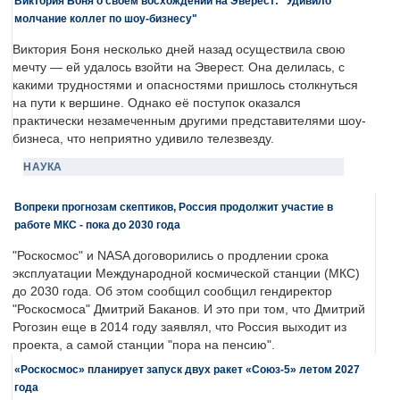
Виктория Боня о своем восхождении на Эверест: "Удивило
молчание коллег по шоу-бизнесу"
Виктория Боня несколько дней назад осуществила свою
мечту — ей удалось взойти на Эверест. Она делилась, с
какими трудностями и опасностями пришлось столкнуться
на пути к вершине. Однако её поступок оказался
практически незамеченным другими представителями шоу-
бизнеса, что неприятно удивило телезвезду.
НАУКА
Вопреки прогнозам скептиков, Россия продолжит участие в
работе МКС - пока до 2030 года
"Роскосмос" и NASA договорились о продлении срока
эксплуатации Международной космической станции (МКС)
до 2030 года. Об этом сообщил сообщил гендиректор
"Роскосмоса" Дмитрий Баканов. И это при том, что Дмитрий
Рогозин еще в 2014 году заявлял, что Россия выходит из
проекта, а самой станции "пора на пенсию".
«Роскосмос» планирует запуск двух ракет «Союз-5» летом 2027
года