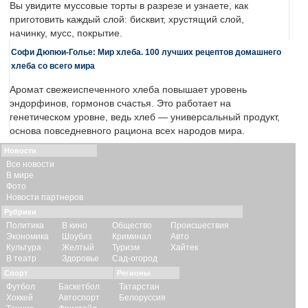
Вы увидите муссовые торты в разрезе и узнаете, как
приготовить каждый слой: бисквит, хрустящий слой,
начинку, мусс, покрытие.
Софи Дюпюи-Голье: Мир хлеба. 100 лучших рецептов домашнего
хлеба со всего мира
Аромат свежеиспеченного хлеба повышает уровень
эндорфинов, гормонов счастья. Это работает на
генетическом уровне, ведь хлеб — универсальный продукт,
основа повседневного рациона всех народов мира.
Новости
Все новости
В мире
Фото
Новости партнеров
Рубрики
Политика
В кино
Общество
Происшествия
Экономика
Шоубиз
Криминал
Авто
Культура
Желтый
Туризм
Хайтек
В театр
Здоровье
Сад-огород
Спорт
Регионы
Футбол
Баскетбол
Татарстан
Хоккей
Автоспорт
Белоруссия