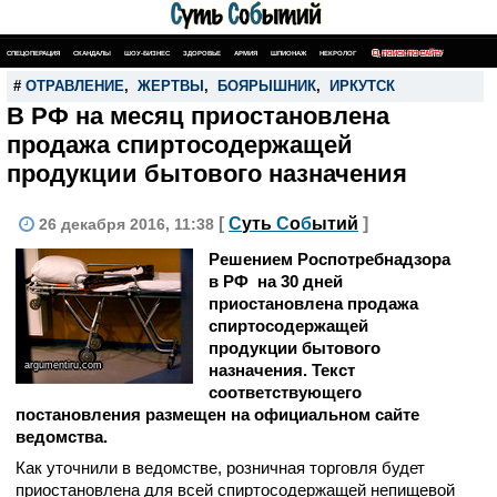
СПЕЦОПЕРАЦИЯ
СКАНДАЛЫ
ШОУ-БИЗНЕС
ЗДОРОВЬЕ
АРМИЯ
ШПИОНАЖ
НЕКРОЛОГ
ПОИСК ПО САЙТУ
#
ОТРАВЛЕНИЕ
,
ЖЕРТВЫ
,
БОЯРЫШНИК
,
ИРКУТСК
В РФ на месяц приостановлена
продажа спиртосодержащей
продукции бытового назначения
[
С
уть
С
о
б
ытий
]
26 декабря 2016, 11:38
Решением Роспотребнадзора
в РФ на 30 дней
приостановлена продажа
спиртосодержащей
продукции бытового
argumentiru.com
назначения. Текст
соответствующего
постановления размещен на официальном сайте
ведомства.
Как уточнили в ведомстве, розничная торговля будет
приостановлена для всей спиртосодержащей непищевой