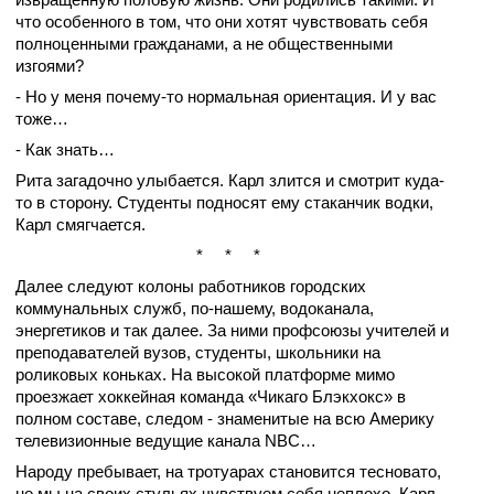
что особенного в том, что они хотят чувствовать себя
полноценными гражданами, а не общественными
изгоями?
- Но у меня почему-то нормальная ориентация. И у вас
тоже…
- Как знать…
Рита загадочно улыбается. Карл злится и смотрит куда-
то в сторону. Студенты подносят ему стаканчик водки,
Карл смягчается.
* * *
Далее следуют колоны работников городских
коммунальных служб, по-нашему, водоканала,
энергетиков и так далее. За ними профсоюзы учителей и
преподавателей вузов, студенты, школьники на
роликовых коньках. На высокой платформе мимо
проезжает хоккейная команда «Чикаго Блэкхокс» в
полном составе, следом - знаменитые на всю Америку
телевизионные ведущие канала NBC…
Народу пребывает, на тротуарах становится тесновато,
но мы на своих стульях чувствуем себя неплохо. Карл,