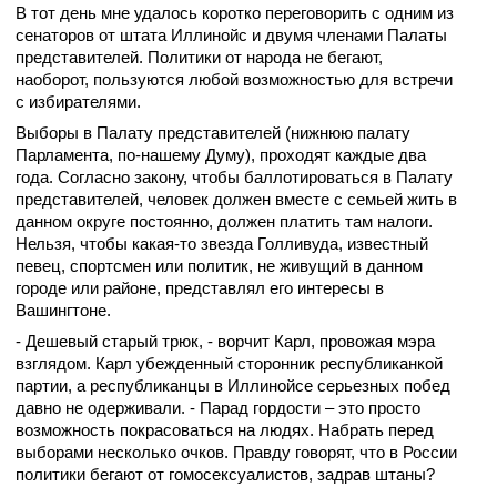
В тот день мне удалось коротко переговорить с одним из
сенаторов от штата Иллинойс и двумя членами Палаты
представителей. Политики от народа не бегают,
наоборот, пользуются любой возможностью для встречи
с избирателями.
Выборы в Палату представителей (нижнюю палату
Парламента, по-нашему Думу), проходят каждые два
года. Согласно закону, чтобы баллотироваться в Палату
представителей, человек должен вместе с семьей жить в
данном округе постоянно, должен платить там налоги.
Нельзя, чтобы какая-то звезда Голливуда, известный
певец, спортсмен или политик, не живущий в данном
городе или районе, представлял его интересы в
Вашингтоне.
- Дешевый старый трюк, - ворчит Карл, провожая мэра
взглядом. Карл убежденный сторонник республиканкой
партии, а республиканцы в Иллинойсе серьезных побед
давно не одерживали. - Парад гордости – это просто
возможность покрасоваться на людях. Набрать перед
выборами несколько очков. Правду говорят, что в России
политики бегают от гомосексуалистов, задрав штаны?