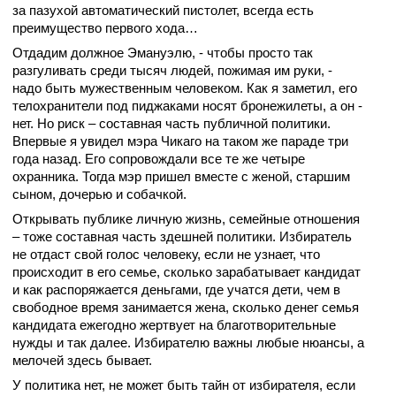
за пазухой автоматический пистолет, всегда есть
преимущество первого хода…
Отдадим должное Эмануэлю, - чтобы просто так
разгуливать среди тысяч людей, пожимая им руки, -
надо быть мужественным человеком. Как я заметил, его
телохранители под пиджаками носят бронежилеты, а он -
нет. Но риск – составная часть публичной политики.
Впервые я увидел мэра Чикаго на таком же параде три
года назад. Его сопровождали все те же четыре
охранника. Тогда мэр пришел вместе с женой, старшим
сыном, дочерью и собачкой.
Открывать публике личную жизнь, семейные отношения
– тоже составная часть здешней политики. Избиратель
не отдаст свой голос человеку, если не узнает, что
происходит в его семье, сколько зарабатывает кандидат
и как распоряжается деньгами, где учатся дети, чем в
свободное время занимается жена, сколько денег семья
кандидата ежегодно жертвует на благотворительные
нужды и так далее. Избирателю важны любые нюансы, а
мелочей здесь бывает.
У политика нет, не может быть тайн от избирателя, если