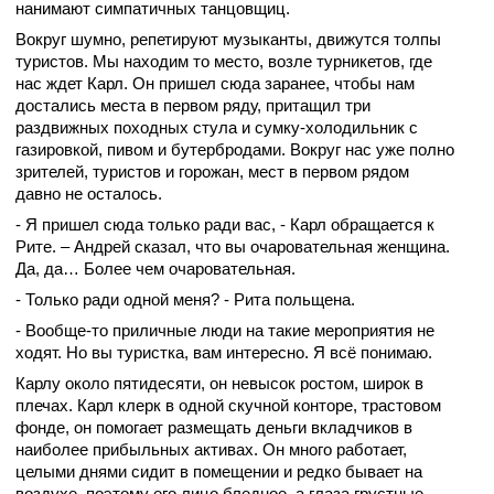
нанимают симпатичных танцовщиц.
Вокруг шумно, репетируют музыканты, движутся толпы
туристов. Мы находим то место, возле турникетов, где
нас ждет Карл. Он пришел сюда заранее, чтобы нам
достались места в первом ряду, притащил три
раздвижных походных стула и сумку-холодильник с
газировкой, пивом и бутербродами. Вокруг нас уже полно
зрителей, туристов и горожан, мест в первом рядом
давно не осталось.
- Я пришел сюда только ради вас, - Карл обращается к
Рите. – Андрей сказал, что вы очаровательная женщина.
Да, да… Более чем очаровательная.
- Только ради одной меня? - Рита польщена.
- Вообще-то приличные люди на такие мероприятия не
ходят. Но вы туристка, вам интересно. Я всё понимаю.
Карлу около пятидесяти, он невысок ростом, широк в
плечах. Карл клерк в одной скучной конторе, трастовом
фонде, он помогает размещать деньги вкладчиков в
наиболее прибыльных активах. Он много работает,
целыми днями сидит в помещении и редко бывает на
воздухе, поэтому его лицо бледное, а глаза грустные.