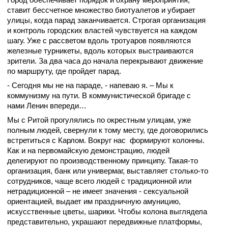
ставит бессчетное множество биотуалетов и убирает
улицы, когда парад заканчивается. Строгая организация
и контроль городских властей чувствуется на каждом
шагу. Уже с рассветом вдоль тротуаров появляются
железные турникеты, вдоль которых выстраиваются
зрители. За два часа до начала перекрывают движение
по маршруту, где пройдет парад.
- Сегодня мы не на параде, - напеваю я. – Мы к
коммунизму на пути. В коммунистической бригаде с
нами Ленин впереди…
Мы с Ритой прогулялись по окрестным улицам, уже
полным людей, свернули к тому месту, где договорились
встретиться с Карлом. Вокруг нас формируют колонны.
Как и на первомайскую демонстрацию, людей
делегируют по производственному принципу. Такая-то
организация, банк или универмаг, выставляет столько-то
сотрудников, чаще всего людей с традиционной или
нетрадиционной – не имеет значения - сексуальной
ориентацией, выдает им праздничную амуницию,
искусственные цветы, шарики. Чтобы колона выглядела
представительно, украшают передвижные платформы,