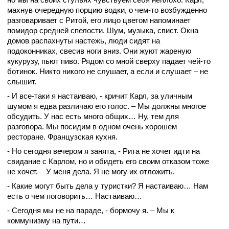
махнув очередную порцию водки, о чем-то возбужденно
разговаривает с Ритой, его лицо цветом напоминает
помидор средней спелости. Шум, музыка, свист. Окна
домов распахнуты настежь, люди сидят на
подоконниках, свесив ноги вниз. Они жуют жареную
кукурузу, пьют пиво. Рядом со мной сверху падает чей-то
ботинок. Никто никого не слушает, а если и слушает – не
слышит.
- И все-таки я настаиваю, - кричит Карл, за уличным
шумом я едва различаю его голос. – Мы должны многое
обсудить. У нас есть много общих… Ну, тем для
разговора. Мы посидим в одном очень хорошем
ресторане. Французская кухня.
- Но сегодня вечером я занята, - Рита не хочет идти на
свидание с Карлом, но и обидеть его своим отказом тоже
не хочет. – У меня дела. Я не могу их отложить.
- Какие могут быть дела у туристки? Я настаиваю… Нам
есть о чем поговорить… Настаиваю…
- Сегодня мы не на параде, - бормочу я. – Мы к
коммунизму на пути…