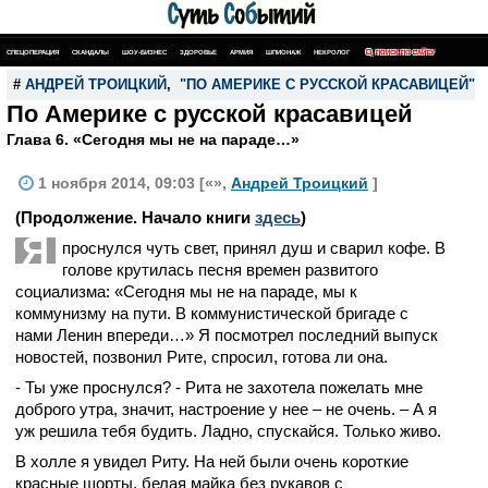
СПЕЦОПЕРАЦИЯ
СКАНДАЛЫ
ШОУ-БИЗНЕС
ЗДОРОВЬЕ
АРМИЯ
ШПИОНАЖ
НЕКРОЛОГ
ПОИСК ПО САЙТУ
#
АНДРЕЙ ТРОИЦКИЙ
,
"ПО АМЕРИКЕ С РУССКОЙ КРАСАВИЦЕЙ"
,
По Америке с русской красавицей
Глава 6. «Сегодня мы не на параде…»
1 ноября 2014, 09:03 [«»,
Андрей Троицкий
]
(Продолжение. Начало книги
здесь
)
Я
проснулся чуть свет, принял душ и сварил кофе. В
голове крутилась песня времен развитого
социализма: «Сегодня мы не на параде, мы к
коммунизму на пути. В коммунистической бригаде с
нами Ленин впереди…» Я посмотрел последний выпуск
новостей, позвонил Рите, спросил, готова ли она.
- Ты уже проснулся? - Рита не захотела пожелать мне
доброго утра, значит, настроение у нее – не очень. – А я
уж решила тебя будить. Ладно, спускайся. Только живо.
В холле я увидел Риту. На ней были очень короткие
красные шорты, белая майка без рукавов с