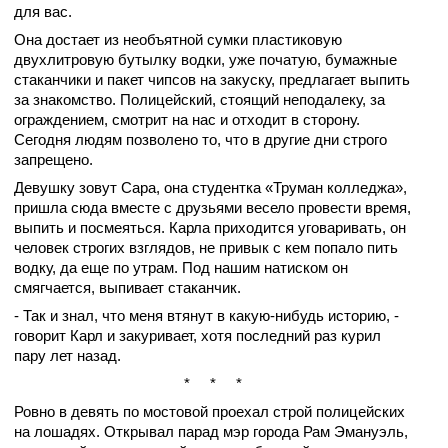
для вас.
Она достает из необъятной сумки пластиковую
двухлитровую бутылку водки, уже початую, бумажные
стаканчики и пакет чипсов на закуску, предлагает выпить
за знакомство. Полицейский, стоящий неподалеку, за
ограждением, смотрит на нас и отходит в сторону.
Сегодня людям позволено то, что в другие дни строго
запрещено.
Девушку зовут Сара, она студентка «Труман колледжа»,
пришла сюда вместе с друзьями весело провести время,
выпить и посмеяться. Карла приходится уговаривать, он
человек строгих взглядов, не привык с кем попало пить
водку, да еще по утрам. Под нашим натиском он
смягчается, выпивает стаканчик.
- Так и знал, что меня втянут в какую-нибудь историю, -
говорит Карл и закуривает, хотя последний раз курил
пару лет назад.
* * *
Ровно в девять по мостовой проехал строй полицейских
на лошадях. Открывал парад мэр города Рам Эмануэль,