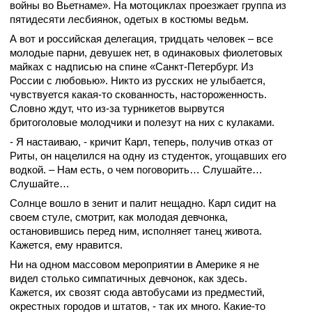
войны во Вьетнаме». На мотоциклах проезжает группа из
пятидесяти лесбиянок, одетых в костюмы ведьм.
А вот и российская делегация, тридцать человек – все
молодые парни, девушек нет, в одинаковых фиолетовых
майках с надписью на спине «Санкт-Петербург. Из
России с любовью». Никто из русских не улыбается,
чувствуется какая-то скованность, настороженность.
Словно ждут, что из-за турникетов вырвутся
бритоголовые молодчики и полезут на них с кулаками.
- Я настаиваю, - кричит Карл, теперь, получив отказ от
Риты, он нацелился на одну из студенток, угощавших его
водкой. – Нам есть, о чем поговорить… Слушайте…
Слушайте…
Солнце вошло в зенит и палит нещадно. Карл сидит на
своем стуле, смотрит, как молодая девчонка,
остановившись перед ним, исполняет танец живота.
Кажется, ему нравится.
Ни на одном массовом мероприятии в Америке я не
видел столько симпатичных девчонок, как здесь.
Кажется, их свозят сюда автобусами из предместий,
окрестных городов и штатов, - так их много. Какие-то