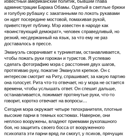
известный американский политик, бывший глава
администрации Барака Обамы. Одетый в светлые брюки
и голубую рубашку с закатанными по локоть рукавами
он идет посередине мостовой, помахивая рукой,
приветствует публику. Мэр известен в народе как
«воинствующий демократ», человек справедливый, но
резкий, несдержанный на язык, за что ему не раз
доставалось в прессе.
Эмануэль сворачивает к турникетам, останавливается,
чтобы пожать руки горожан и туристов. Я успеваю
сделать фотографию мэра с расстояния двух шагов,
протягиваю руку, пожатие Эмануэля крепкое. Он с
интересом смотрит на Риту, спрашивает, за какую партию
она голосует. Рита что-то отвечает, но у мэра не остается
времени, чтобы услышать ответ. Он спешит дальше,
останавливается, пожимает протянутые руки, что-то
говорит, коротко отвечает на вопросы…
Сегодня мэра окружает четыре телохранителя, плотные
высокие парни в темных костюмах. Наверное, они
неплохо вооружены, владеют приемами рукопашного
боя, но защитить своего босса от вооруженного
психопата эти парни вряд ли смогут, у психов, прячущих