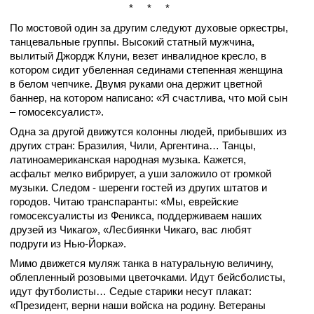
* * *
По мостовой один за другим следуют духовые оркестры,
танцевальные группы. Высокий статный мужчина,
вылитый Джордж Клуни, везет инвалидное кресло, в
котором сидит убеленная сединами степенная женщина
в белом чепчике. Двумя руками она держит цветной
баннер, на котором написано: «Я счастлива, что мой сын
– гомосексуалист».
Одна за другой движутся колонны людей, прибывших из
других стран: Бразилия, Чили, Аргентина… Танцы,
латиноамериканская народная музыка. Кажется,
асфальт мелко вибрирует, а уши заложило от громкой
музыки. Следом - шеренги гостей из других штатов и
городов. Читаю транспаранты: «Мы, еврейские
гомосексуалисты из Феникса, поддерживаем наших
друзей из Чикаго», «Лесбиянки Чикаго, вас любят
подруги из Нью-Йорка».
Мимо движется муляж танка в натуральную величину,
облепленный розовыми цветочками. Идут бейсболисты,
идут футболисты… Седые старики несут плакат:
«Президент, верни наши войска на родину. Ветераны