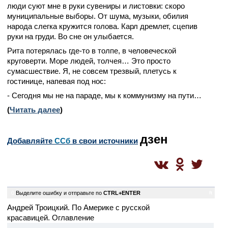
люди суют мне в руки сувениры и листовки: скоро
муниципальные выборы. От шума, музыки, обилия
народа слегка кружится голова. Карл дремлет, сцепив
руки на груди. Во сне он улыбается.
Рита потерялась где-то в толпе, в человеческой
круговерти. Море людей, толчея… Это просто
сумасшествие. Я, не совсем трезвый, плетусь к
гостинице, напевая под нос:
- Сегодня мы не на параде, мы к коммунизму на пути…
(
Читать далее
)
дзен
Добавляйте
CСб
в свои источники
0
Выделите ошибку и отправьте по
CTRL+ENTER
ft
Андрей Троицкий. По Америке с русской
красавицей. Оглавление