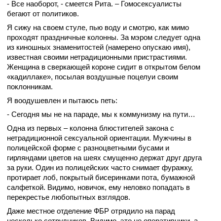
- Все наоборот, - смеется Рита. – Гомосексуалисты
бегают от политиков.
Я сижу на своем стуле, пью воду и смотрю, как мимо
проходят праздничные колонны. За мэром следует одна
из киношных знаменитостей (намерено опускаю имя),
известная своими нетрадиционными пристрастиями.
Женщина в сверкающей короне сидит в открытом белом
«кадиллаке», посылая воздушные поцелуи своим
поклонникам.
Я воодушевлен и пытаюсь петь:
- Сегодня мы не на параде, мы к коммунизму на пути…
Одна из первых – колонна блюстителей закона с
нетрадиционной сексуальной ориентации. Мужчины в
полицейской форме с разноцветными бусами и
гирляндами цветов на шеях смущенно держат друг друга
за руки. Один из полицейских часто снимает фуражку,
протирает лоб, покрытый бисеринками пота, бумажной
салфеткой. Видимо, новичок, ему неловко попадать в
перекрестье любопытных взглядов.
Даже местное отделение ФБР отрядило на парад
несколько сотрудников. Видимо, это не оперативники, а