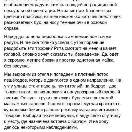
изображением радуги, символа людей нетрадиционной
сексуальной ориентации. На запястьях браслеты из
цветного пластика, на шее несколько ниточек блестящих
разноцветных бус, на носу темные очки в розовой
оправе.
Наряд дополняла бейсболка с эмблемой все той же
радуги. И где она только успела с утра пораньше
раздобыть эти трофеи? Рита смотрит на меня и качает
головой, словно хочет сказать: ты безнадежен. Да, одет
я скромно: летние брюки и простая однотонная майка
без рисунка.
Мы выходим из отеля и попадаем в плотный поток
пешеходов, которые двигаются в одном направлении. На
углу улицы стоит парень, почти голый, на бедрах - две
тонкие нитки, на них держится полупрозрачный фиговый
листик. Он сует в руки прохожих буклеты с рекламой
массажных салонов. Рядом с парнем смуглая красотка в
купальнике бикини раздает рекламу магазина интимных
товаров. Выбирая тихие переулки, я веду свою спутницу
к месту, где назначена встреча с Карлом. И на ходу
делюсь некоторыми наблюдениями.