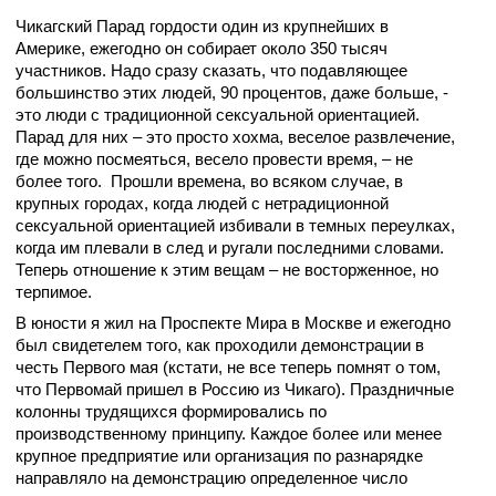
Чикагский Парад гордости один из крупнейших в
Америке, ежегодно он собирает около 350 тысяч
участников. Надо сразу сказать, что подавляющее
большинство этих людей, 90 процентов, даже больше, -
это люди с традиционной сексуальной ориентацией.
Парад для них – это просто хохма, веселое развлечение,
где можно посмеяться, весело провести время, – не
более того. Прошли времена, во всяком случае, в
крупных городах, когда людей с нетрадиционной
сексуальной ориентацией избивали в темных переулках,
когда им плевали в след и ругали последними словами.
Теперь отношение к этим вещам – не восторженное, но
терпимое.
В юности я жил на Проспекте Мира в Москве и ежегодно
был свидетелем того, как проходили демонстрации в
честь Первого мая (кстати, не все теперь помнят о том,
что Первомай пришел в Россию из Чикаго). Праздничные
колонны трудящихся формировались по
производственному принципу. Каждое более или менее
крупное предприятие или организация по разнарядке
направляло на демонстрацию определенное число