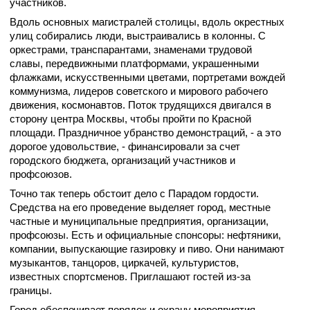
участников.
Вдоль основных магистралей столицы, вдоль окрестных
улиц собирались люди, выстраивались в колонны. С
оркестрами, транспарантами, знаменами трудовой
славы, передвижными платформами, украшенными
флажками, искусственными цветами, портретами вождей
коммунизма, лидеров советского и мирового рабочего
движения, космонавтов. Поток трудящихся двигался в
сторону центра Москвы, чтобы пройти по Красной
площади. Праздничное убранство демонстраций, - а это
дорогое удовольствие, - финансировали за счет
городского бюджета, организаций участников и
профсоюзов.
Точно так теперь обстоит дело с Парадом гордости.
Средства на его проведение выделяет город, местные
частные и муниципальные предприятия, организации,
профсоюзы. Есть и официальные спонсоры: нефтяники,
компании, выпускающие газировку и пиво. Они нанимают
музыкантов, танцоров, циркачей, культуристов,
известных спортсменов. Приглашают гостей из-за
границы.
Город обеспечивает порядок и охрану мероприятия,