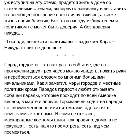
уж вступил на эту стезю, придется жить в доме со
стеклянными стенами, вывернуть наизнанку и выставить
на всеобщее обозрение свою личную жизнь, а также
жизнь своих близких. Без этого между избирателем и
политиком не может быть доверия. А без доверия –
никуда…
- Господи, везде эти политиканы, - вздыхает Карл. –
Никуда от них не денешься.
* * *
Парад гордости – это как раз то событие, где на
протяжении двух-трех часов можно увидеть, пожать руки
и переброситься словом со многими большими
начальниками. Как я заметил, мэры городов и местные
политики кроме Парадов гордости любят открывать
собачьи парады, которые проходят по всей Америке
весной, в марте и апреле. Горожане выходят на парады
со своими четвероногими питомцами, одевая их в
немыслимые костюмы. И сами не отстают, -
маскарадные костюмы шьют, как правило, дома, а не
покупают, - есть, на что посмотреть, есть над чем
посмеяться.