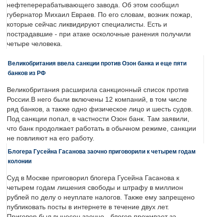
нефтеперерабатывающего завода. Об этом сообщил
губернатор Михаил Евраев. По его словам, возник пожар,
которые сейчас ликвидируют специалисты. Есть и
пострадавшие - при атаке осколочные ранения получили
четыре человека.
Великобритания ввела санкции против Озон банка и еще пяти
банков из РФ
Великобритания расширила санкционный список против
России.В него были включены 12 компаний, в том числе
ряд банков, а также одно физическое лицо и шесть судов.
Под санкции попал, в частности Озон банк. Там заявили,
что банк продолжает работать в обычном режиме, санкции
не повлияют на его работу.
Блогера Гусейна Гасанова заочно приговорили к четырем годам
колонии
Суд в Москве приговорил блогера Гусейна Гасанова к
четырем годам лишения свободы и штрафу в миллион
рублей по делу о неуплате налогов. Также ему запрещено
публиковать посты в интернете в течение двух лет.
Приговор был вынесен заочно - блогер проживает за