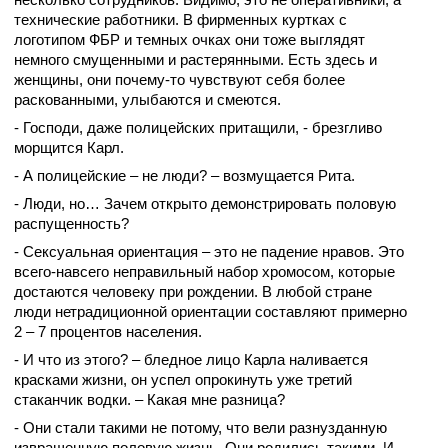
технические работники. В фирменных куртках с
логотипом ФБР и темных очках они тоже выглядят
немного смущенными и растерянными. Есть здесь и
женщины, они почему-то чувствуют себя более
раскованными, улыбаются и смеются.
- Господи, даже полицейских притащили, - брезгливо
морщится Карл.
- А полицейские – не люди? – возмущается Рита.
- Люди, но… Зачем открыто демонстрировать половую
распущенность?
- Сексуальная ориентация – это не падение нравов. Это
всего-навсего неправильный набор хромосом, которые
достаются человеку при рождении. В любой стране
люди нетрадиционной ориентации составляют примерно
2 – 7 процентов населения.
- И что из этого? – бледное лицо Карла наливается
красками жизни, он успел опрокинуть уже третий
стаканчик водки. – Какая мне разница?
- Они стали такими не потому, что вели разнузданную
извращенную половую жизнь. Они родились такими. И