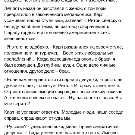
Лет пять назад он расстался с женой, с той поры
превратился в законченного меланхолика. Карл
усаживает нас на стульчики, затевает с Ритой светскую
беседу на общие темы, но разговор сворачивает к
Параду гордости и отношению американцев к секс
меньшинствам.
- Я этого не одобряю, - Карл развалился на своем стуле,
положил ноги на турникет. – Всех этих либеральных
послаблений… Когда разрешили однополые браки, я
был возмущен. До глубины души. Одно дело личные
отношения, другое дело – брак.
- Если вам не нравятся эти парни и девушки, - просто не
думайте о них, - советует Рита. – И сразу станет легче.
Отрицательные эмоции сокращают человеческую жизнь.
А эти люди совсем не опасны. Ну, насколько я знаю. Вы
мне верите?
Карл не успевает ответить. Молодые люди, наши соседи
справа, спрашивают, откуда мы.
- Русские? - удивленно вскидывает брови симпатичная
девушка. – Тогда у меня для вас кое-что есть. Именно