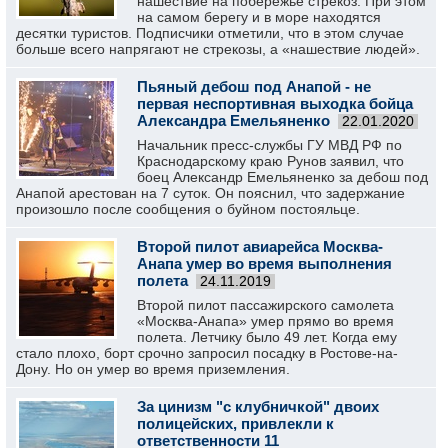
нашествие на побережье стрекоз. При этом
на самом берегу и в море находятся
десятки туристов. Подписчики отметили, что в этом случае
больше всего напрягают не стрекозы, а «нашествие людей».
Пьяный дебош под Анапой - не
первая неспортивная выходка бойца
Александра Емельяненко
22.01.2020
Начальник пресс-службы ГУ МВД РФ по
Краснодарскому краю Рунов заявил, что
боец Александр Емельяненко за дебош под
Анапой арестован на 7 суток. Он пояснил, что задержание
произошло после сообщения о буйном постояльце.
Второй пилот авиарейса Москва-
Анапа умер во время выполнения
полета
24.11.2019
Второй пилот пассажирского самолета
«Москва-Анапа» умер прямо во время
полета. Летчику было 49 лет. Когда ему
стало плохо, борт срочно запросил посадку в Ростове-на-
Дону. Но он умер во время приземления.
За цинизм "с клубничкой" двоих
полицейских, привлекли к
ответственности 11