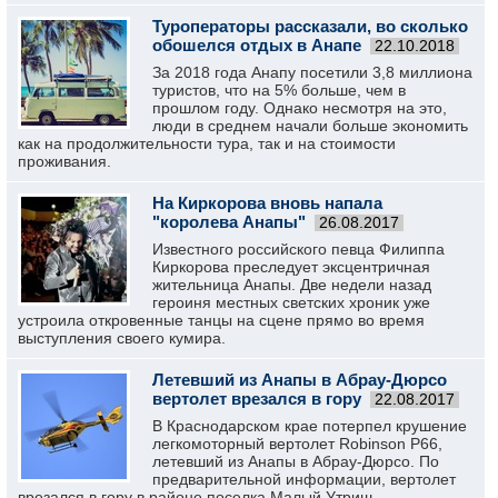
Туроператоры рассказали, во сколько
обошелся отдых в Анапе
22.10.2018
За 2018 года Анапу посетили 3,8 миллиона
туристов, что на 5% больше, чем в
прошлом году. Однако несмотря на это,
люди в среднем начали больше экономить
как на продолжительности тура, так и на стоимости
проживания.
На Киркорова вновь напала
"королева Анапы"
26.08.2017
Известного российского певца Филиппа
Киркорова преследует эксцентричная
жительница Анапы. Две недели назад
героиня местных светских хроник уже
устроила откровенные танцы на сцене прямо во время
выступления своего кумира.
Летевший из Анапы в Абрау-Дюрсо
вертолет врезался в гору
22.08.2017
В Краснодарском крае потерпел крушение
легкомоторный вертолет Robinson Р66,
летевший из Анапы в Абрау-Дюрсо. По
предварительной информации, вертолет
врезался в гору в районе поселка Малый Утриш.