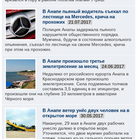
В Анапе пьяный водитель съехал по
лестнице на Mercedes, крича на
прохожих
21.07.2017
Полиция Анапы задержала пьяного
нарушителя общественного порядка.
Мужчина, будучи в состоянии алкогольного
опьянения, съехал по лестнице на своем Mercedes, крича
при этом на прохожих.
В Анапе произошло третье
землетрясение за месяц
24.06.2017
Недалеко от российского курорта Анапа в
Краснодарском крае произошло
землетрясение. Сила подземных толчков
составила 3,5 единиц в их эпицентре, и
произошли они на глубине 10 километров в акватории
Чёрного моря.
В Анапе ветер унёс двух человек на в
открытое море
30.05.2017
Накануне, 29 мая в Анапе двух рабочих
унесло далеко в открытое море.
Уточняется, что двое мужчин работали на
пляже, однако из-за сильного порыва ветра