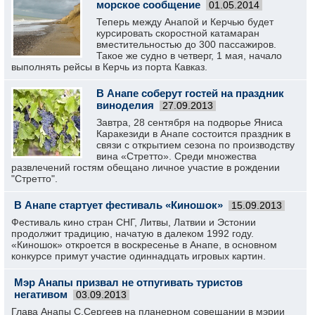
морское сообщение
01.05.2014
Теперь между Анапой и Керчью будет
курсировать скоростной катамаран
вместительностью до 300 пассажиров.
Такое же судно в четверг, 1 мая, начало
выполнять рейсы в Керчь из порта Кавказ.
В Анапе соберут гостей на праздник
виноделия
27.09.2013
Завтра, 28 сентября на подворье Яниса
Каракезиди в Анапе состоится праздник в
связи с открытием сезона по производству
вина «Стретто». Среди множества
развлечений гостям обещано личное участие в рождении
"Стретто".
В Анапе стартует фестиваль «Киношок»
15.09.2013
Фестиваль кино стран СНГ, Литвы, Латвии и Эстонии
продолжит традицию, начатую в далеком 1992 году.
«Киношок» откроется в воскресенье в Анапе, в основном
конкурсе примут участие одиннадцать игровых картин.
Мэр Анапы призвал не отпугивать туристов
негативом
03.09.2013
Глава Анапы С.Сергеев на планерном совещании в мэрии