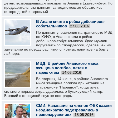
детей, возвращавшихся поездом из Анапы в Екатеринбург. По
предварительным данным, за медпомощью обратились
пятеро детей и взрослый.
В Анапе сняли с рейса дебоширов-
собутыльников
27.06.2016
По данным управления на транспорте МВД
по ЮФО, в Анапе сняли с рейса
дебоширов-собутыльников. Двое мужчин
поругались со стюардессой, сделавшей им
замечание по поводу распития спиртных напитков на борту
лайнера.
МВД: В районе Анапского мыса
женщина погибла, летая с
парашютом
14.06.2016
Во вторник, 14 июня, в районе Анапского
мыса женщина погибла при катании на
аттракционе "Парашют", когда из-за
сильного порыва ветра ударилась о буксирующий катер.
Бывший с женщиной внук не пострадал.
СМИ: Напавшие на членов ФБК казаки
неоднократно подозревались в
правонарушениях
18.05.2016