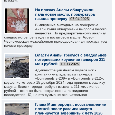
пляжей.
На пляжах Анапы обнаружили
пальмовое масло, прокуратура
начала проверку
07.04.2025
В минувшие выходные на побережье
Анапы были обнаружены выбросы белого
вещества. По предварительному анализу
специалистов, речь идет о пальмовом масле. Азово-
Черноморская межрайонная природоохранная прокуратура
начала проверку.
Власти Анапы требуют с владельцев
потерпевших крушение танкеров 211
млн рублей
10.03.2025
Администрация Анапы подала иск к
компаниям-владельцам танкеров
«Волгонефть-239» и «Волгонефть-212»,
крушение которых 15 декабря 2024 года привело к разливу
мазута. Власти города требуют взыскать 211 миллионов
рублей – столько была потрачено на ликвидацию
последствий ЧС, но эта сумма не окончательная.
Глава Минприроды: восстановление
пляжей после разлива мазута
планируется завершить к лету 2026