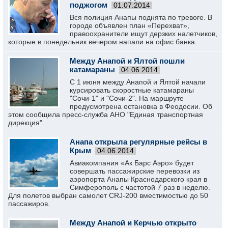
поджогом
01.07.2014
Вся полиция Анапы поднята по тревоге. В
городе объявлен план «Перехват»,
правоохранители ищут дерзких налетчиков,
которые в понедельник вечером напали на офис банка.
Между Анапой и Ялтой пошли
катамараны
04.06.2014
С 1 июня между Анапой и Ялтой начали
курсировать скоростные катамараны
"Сочи-1" и "Сочи-2". На маршруте
предусмотрена остановка в Феодосии. Об
этом сообщила пресс-служба АНО "Единая транспортная
дирекция".
Анапа открыла регулярные рейсы в
Крым
04.06.2014
Авиакомпания «Ак Барс Аэро» будет
совершать пассажирские перевозки из
аэропорта Анапы Краснодарского края в
Симферополь с частотой 7 раз в неделю.
Для полетов выбран самолет CRJ-200 вместимостью до 50
пассажиров.
Между Анапой и Керчью открыто