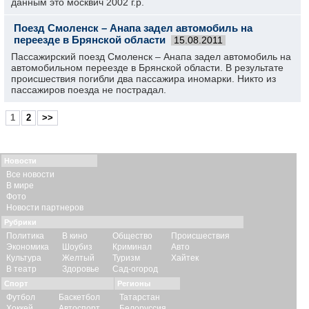
данным это москвич 2002 г.р.
Поезд Смоленск – Анапа задел автомобиль на
переезде в Брянской области
15.08.2011
Пассажирский поезд Смоленск – Анапа задел автомобиль на
автомобильном переезде в Брянской области. В результате
происшествия погибли два пассажира иномарки. Никто из
пассажиров поезда не пострадал.
1
2
>>
Новости
Все новости
В мире
Фото
Новости партнеров
Рубрики
Политика
В кино
Общество
Происшествия
Экономика
Шоубиз
Криминал
Авто
Культура
Желтый
Туризм
Хайтек
В театр
Здоровье
Сад-огород
Спорт
Регионы
Футбол
Баскетбол
Татарстан
Хоккей
Автоспорт
Белоруссия