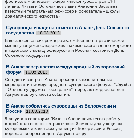
фестиваль «Киношок». Жюри киноконкурса стран СНГ,
Латвии, Литвы и Эстонии возглавит Анатолий Васильев,
известный театральный режиссер и основатель «Школы
драматического искусства».
Суворовцы и кадеты отметят в Анапе День Союзного
государства
18.08.2013
В воскресенье вечером в рамках «Военно-патриотической
смены учащихся суворовских, нахимовского военно-морского
и кадетских училищ Белоруссии и России» состоится День
Союзного государства.
В Анапе завершается международный суворовский
форум
16.08.2013
Сегодня и завтра в Анапе проходят заключительные
мероприятия международного суворовского форума "Служба
- Отечеству, дружба - без границ", передает корреспондент
Аргументов.ру с места событий.
В Анапе собрались суворовцы из Белоруссии и
России
11.08.2013
9 августа в санатории "Вита" в Анапе начал свою работу
второй этап военно-патриотической смены для учащихся
суворовских и кадетских училищ из Белоруссии и России,
передает корреспондент Аргументов.ру