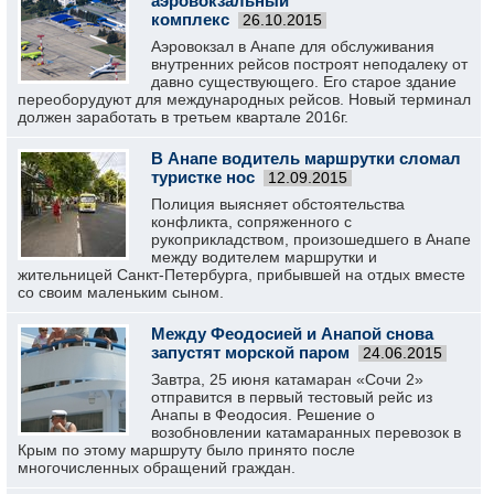
аэровокзальный
комплекс
26.10.2015
Аэровокзал в Анапе для обслуживания
внутренних рейсов построят неподалеку от
давно существующего. Его старое здание
переоборудуют для международных рейсов. Новый терминал
должен заработать в третьем квартале 2016г.
В Анапе водитель маршрутки сломал
туристке нос
12.09.2015
Полиция выясняет обстоятельства
конфликта, сопряженного с
рукоприкладством, произошедшего в Анапе
между водителем маршрутки и
жительницей Санкт-Петербурга, прибывшей на отдых вместе
со своим маленьким сыном.
Между Феодосией и Анапой снова
запустят морской паром
24.06.2015
Завтра, 25 июня катамаран «Сочи 2»
отправится в первый тестовый рейс из
Анапы в Феодосия. Решение о
возобновлении катамаранных перевозок в
Крым по этому маршруту было принято после
многочисленных обращений граждан.