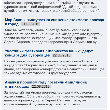
обратился к присутствующим с просьбой не отпугивать
туристов негативной информацией:"Давайте договоримся:
думайте о том, что вы говорите широкой общественности".
Мэр Анапы выступает за снижение стоимости проезда
в город
31.08.2013
"Мне бы хотелось, чтобы билет до Анапы стоил не в
эквиваленте расстояния, а именно как до детского курорта",-
заявил на пресс-конференции мэр города-курорта Аната
Сергей Сергеев, передает корреспондент Аргументов.ру
Участники фестиваля "Творчество юных" дадут
концерт для суворовцев
22.08.2013
На сегодня в программе участников фестиваля Союзного
государства "Творчество юных", проходящего в эти дни в
Анапе, запланирован концерт дружбы в санатории "Вита", где
сейчас отдыхают суворовцы двух государств
Анапу в прошлом году посетили 4 миллиона
отдыхающих
22.08.2013
За прошлый год Анапа приняла порядка 4 миллионов
отдыхающих. Об этом сообщил на пресс-конференции мэр
данного города- курорта Сергей Сергеев, передает
корреспондент Аргументов.ру с места событий.