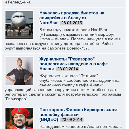
и Геленджика.
Началась продажа билетов на
авиарейсы в Анапу от
NordStar
28.01.2015
В этом году авиакомпания NordStar
(«Таймыр») открывает летний маршрут
«Уфа – Анапа». Полеты начнутся в июне и
назначены на каждую пятницу до конца сентября. Рейсы
будут выполняться на самолете Boeing-737.
Журналисты "Ревизорро"
подверглись нападению в кафе
Анапы
23.09.2014
Журналисты канала "Пятница"
опубликовали сообщение о нападении на
съемочную группу в кафе Анапы:
управляющий заведения вооружился ножом, чтобы не дать
репортерам сделать сюжет для потребительской программы
"Ревизорро".
Поп-король Филипп Киркоров залез
под юбку фанатки
(ВИДЕО)
23.09.2014
На недавнем концерте в Анапе поп-король