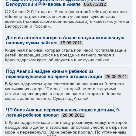
Белоруссии и РФ- вновь в Анапе
06.07.2012
С 23 июня 2012 года в г. Анапе (санаторий «Вита») проходит
«Военно-патриотическая смена учащихся суворовских
военных (нахимовского военно-морского) и кадетских училищ
Белоруссии и России».
Дети из летнего лагеря в Анапе получили кишечную
палочку сухим пайком
15.09.2011
Кишечная палочка, которая стала причиной госпитализации
детей, возвращавшихся на поезде из летнего лагеря в
Краснодарском крае, обнаружена в их сухих пайках.
Под Анапой найден живым ребенок из
перевернувшейся во время шторма лодки
26.08.2011
В Краснодароском крае спасатели нашли живым 9-летнего
мальчика из лагеря "Смена", который вместе с другими
детьми перевернулся в лодке во время шторма в Черном
море в районе поселка Сукко под Анапой.
ЧП близ Анапы: перевернулась лодка с детьми, 9-
летний ребенок пропал
26.08.2011
В Краснодарском крае в пятницу резиновую лодку, в которой
находились 5 детей и взрослый, штормом унесло в открытое
море и перевернуло. Один ребенок пропал. По уточненным