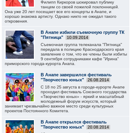
Филипп Киркоров шокировал публику
танцем со своей пожилой поклонницей.
Она уже 20 лет посещает все его концерты в Анапе, и
хорошо знакома артисту. Однако никто не ожидал такого
откровения.
В Анапе избили съемочную группу ТК
"Пятница"
10.09.2014
Съемочная группа телеканала "Пятница"
передала в полицию Краснодарского края
заявление о том, что ее члены были избиты
9 сентября сотрудниками кафе "Ирина"
приморского города-курорта Анапа.
В Анапе завершился фестиваль
"Творчество юных"
26.08.2014
С 18 по 25 августа в городе-курорте Анапе
проходил фестиваль Союзного государства
«Творчество юных» - яркий и масштабный
молодежный форум искусств, который
занимает чрезвычайно важное место среди культурных
проектов Постоянного Комитета.
В Анапе открылся фестиваль
"Творчество юных"
20.08.2014