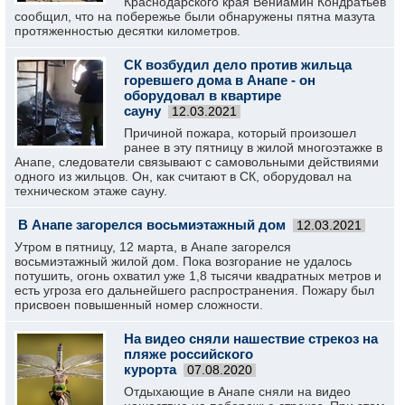
Краснодарского края Вениамин Кондратьев
сообщил, что на побережье были обнаружены пятна мазута
протяженностью десятки километров.
СК возбудил дело против жильца
горевшего дома в Анапе - он
оборудовал в квартире
сауну
12.03.2021
Причиной пожара, который произошел
ранее в эту пятницу в жилой многоэтажке в
Анапе, следователи связывают с самовольными действиями
одного из жильцов. Он, как считают в СК, оборудовал на
техническом этаже сауну.
В Анапе загорелся восьмиэтажный дом
12.03.2021
Утром в пятницу, 12 марта, в Анапе загорелся
восьмиэтажный жилой дом. Пока возгорание не удалось
потушить, огонь охватил уже 1,8 тысячи квадратных метров и
есть угроза его дальнейшего распространения. Пожару был
присвоен повышенный номер сложности.
На видео сняли нашествие стрекоз на
пляже российского
курорта
07.08.2020
Отдыхающие в Анапе сняли на видео