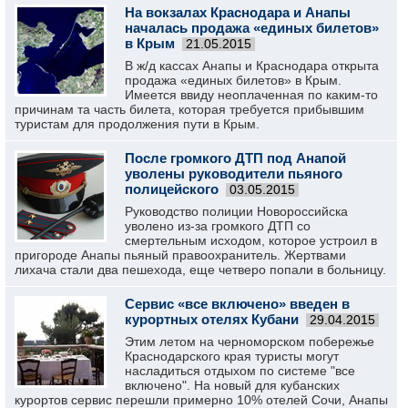
На вокзалах Краснодара и Анапы
началась продажа «единых билетов»
в Крым
21.05.2015
В ж/д кассах Анапы и Краснодара открыта
продажа «единых билетов» в Крым.
Имеется ввиду неоплаченная по каким-то
причинам та часть билета, которая требуется прибывшим
туристам для продолжения пути в Крым.
После громкого ДТП под Анапой
уволены руководители пьяного
полицейского
03.05.2015
Руководство полиции Новороссийска
уволено из-за громкого ДТП со
смертельным исходом, которое устроил в
пригороде Анапы пьяный правоохранитель. Жертвами
лихача стали два пешехода, еще четверо попали в больницу.
Сервис «все включено» введен в
курортных отелях Кубани
29.04.2015
Этим летом на черноморском побережье
Краснодарского края туристы могут
насладиться отдыхом по системе "все
включено". На новый для кубанских
курортов сервис перешли примерно 10% отелей Сочи, Анапы