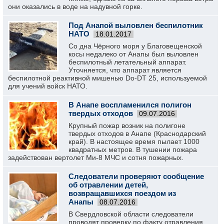
они оказались в воде на надувной горке.
Под Анапой выловлен беспилотник
НАТО
18.01.2017
Со дна Чёрного моря у Благовещенской
косы недалеко от Анапы был выловлен
беспилотный летательный аппарат.
Уточняется, что аппарат является
беспилотной реактивной мишенью Do-DT 25, используемой
для учений войск НАТО.
В Анапе воспламенился полигон
твердых отходов
09.07.2016
Крупный пожар возник на полигоне
твердых отходов в Анапе (Краснодарский
край). В настоящее время пылает 1000
квадратных метров. В тушении пожара
задействован вертолет Ми-8 МЧС и сотня пожарных.
Следователи проверяют сообщение
об отравлении детей,
возвращавшихся поездом из
Анапы
08.07.2016
В Свердловской области следователи
проводят проверку по факту отравления