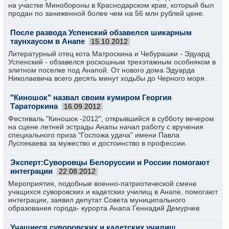
на участке Минобороны в Краснодарском крае, который был
продан по заниженной более чем на 56 млн рублей цене.
После развода Успенский обзавелся шикарным
таунхаусом в Анапе
15.10.2012
Литературный отец кота Матроскина и Чебурашки - Эдуард
Успенский - обзавелся роскошным трехэтажным особняком в
элитном поселке под Анапой. От нового дома Эдуарда
Николаевича всего десять минут ходьбы до Черного моря.
"Киношок" назвал своим кумиром Георгия
Тараторкина
16.09.2012
Фестиваль "Киношок -2012", открывшийся в субботу вечером
на сцене летней эстрады Анапы начал работу с вручения
специального приза "Госпожа удача" имени Павла
Луспекаева за мужество и достоинство в профессии.
Эксперт:Суворовцы Белоруссии и России помогают
интеграции
22.08.2012
Мероприятия, подобные военно-патриотической смене
учащихся суворовских и кадетских училищ в Анапе, помогают
интеграции, заявил депутат Совета муниципального
образования города- курорта Анапа Геннадий Демурчев
Учащиеся суворовских и кадетских училищ