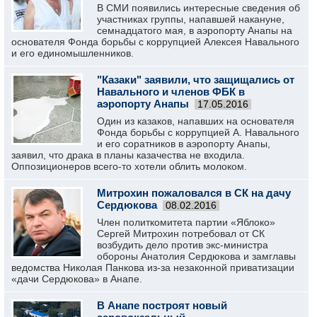
В СМИ появились интересные сведения об
участниках группы, напавшей накануне,
семнадцатого мая, в аэропорту Анапы на
основателя Фонда борьбы с коррупцией Алексея Навального
и его единомышленников.
"Казаки" заявили, что защищались от
Навального и членов ФБК в
аэропорту Анапы
17.05.2016
Один из казаков, напавших на основателя
Фонда борьбы с коррупцией А. Навального
и его соратников в аэропорту Анапы,
заявил, что драка в планы казачества не входила.
Оппозиционеров всего-то хотели облить молоком.
Митрохин пожаловался в СК на дачу
Сердюкова
08.02.2016
Член политкомитета партии «Яблоко»
Сергей Митрохин потребовал от СК
возбудить дело против экс-министра
обороны Анатолия Сердюкова и замглавы
ведомства Николая Панкова из-за незаконной приватизации
«дачи Сердюкова» в Анапе.
В Анапе построят новый