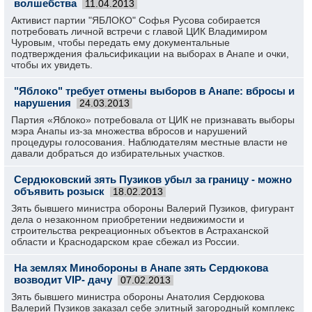
волшебства
11.04.2013
Активист партии "ЯБЛОКО" Софья Русова собирается
потребовать личной встречи с главой ЦИК Владимиром
Чуровым, чтобы передать ему документальные
подтверждения фальсификации на выборах в Анапе и очки,
чтобы их увидеть.
"Яблоко" требует отмены выборов в Анапе: вбросы и
нарушения
24.03.2013
Партия «Яблоко» потребовала от ЦИК не признавать выборы
мэра Анапы из-за множества вбросов и нарушений
процедуры голосования. Наблюдателям местные власти не
давали добраться до избирательных участков.
Сердюковский зять Пузиков убыл за границу - можно
объявить розыск
18.02.2013
Зять бывшего министра обороны Валерий Пузиков, фигурант
дела о незаконном приобретении недвижимости и
строительства рекреационных объектов в Астраханской
области и Краснодарском крае сбежал из России.
На землях Минобороны в Анапе зять Сердюкова
возводит VIP- дачу
07.02.2013
Зять бывшего министра обороны Анатолия Сердюкова
Валерий Пузиков заказал себе элитный загородный комплекс