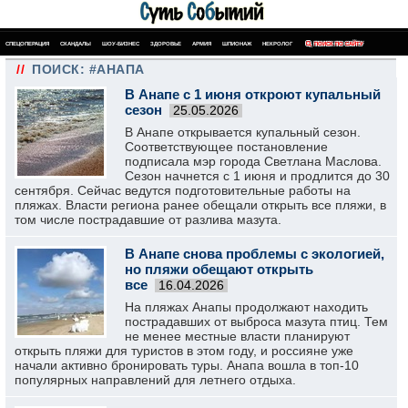
СПЕЦОПЕРАЦИЯ
СКАНДАЛЫ
ШОУ-БИЗНЕС
ЗДОРОВЬЕ
АРМИЯ
ШПИОНАЖ
НЕКРОЛОГ
ПОИСК ПО САЙТУ
//
ПОИСК: #АНАПА
В Анапе с 1 июня откроют купальный
сезон
25.05.2026
В Анапе открывается купальный сезон.
Соответствующее постановление
подписала мэр города Светлана Маслова.
Сезон начнется с 1 июня и продлится до 30
сентября. Сейчас ведутся подготовительные работы на
пляжах. Власти региона ранее обещали открыть все пляжи, в
том числе пострадавшие от разлива мазута.
В Анапе снова проблемы с экологией,
но пляжи обещают открыть
все
16.04.2026
На пляжах Анапы продолжают находить
пострадавших от выброса мазута птиц. Тем
не менее местные власти планируют
открыть пляжи для туристов в этом году, и россияне уже
начали активно бронировать туры. Анапа вошла в топ-10
популярных направлений для летнего отдыха.