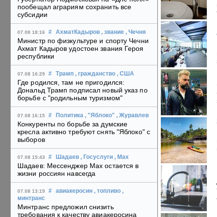
пообещал аграриям сохранить все
субсидии
#
АхматКадыров
, звание
, Чечня
07.08 18:16
Министр по физкультуре и спорту Чечни
Ахмат Кадыров удостоен звания Героя
республики
#
Трамп
, гражданство
, США
07.08 16:29
Где родился, там не пригодился:
Дональд Трамп подписал новый указ по
борьбе с "родильным туризмом"
#
Политика
, "Яблоко"
, Журавлев
07.08 16:15
Конкуренты по борьбе за думские
кресла активно требуют снять "Яблоко" с
выборов
#
Шадаев
, Госуслуги
, Max
07.08 15:43
Шадаев: Мессенджер Max остается в
жизни россиян навсегда
#
авиакеросин
, топливо
,
07.08 13:19
минтранс
Минтранс предложил снизить
требования к качеству авиакеросина