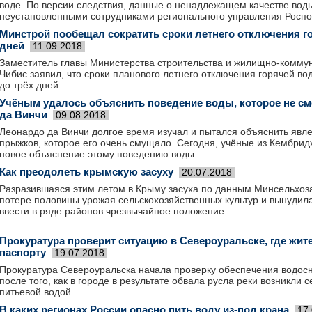
воде. По версии следствия, данные о ненадлежащем качестве вод
неустановленными сотрудниками регионального управления Роспо
Минстрой пообещал сократить сроки летнего отключения г
дней
11.09.2018
Заместитель главы Министерства строительства и жилищно-комму
Чибис заявил, что сроки планового летнего отключения горячей во
до трёх дней.
Учёным удалось объяснить поведение воды, которое не с
да Винчи
09.08.2018
Леонардо да Винчи долгое время изучал и пытался объяснить явл
прыжков, которое его очень смущало. Сегодня, учёные из Кембрид
новое объяснение этому поведению воды.
Как преодолеть крымскую засуху
20.07.2018
Разразившаяся этим летом в Крыму засуха по данным Минсельхоза
потере половины урожая сельскохозяйственных культур и вынудил
ввести в ряде районов чрезвычайное положение.
Прокуратура проверит ситуацию в Североуральске, где жи
паспорту
19.07.2018
Прокуратура Североуральска начала проверку обеспечения водос
после того, как в городе в результате обвала русла реки возникли
питьевой водой.
В каких регионах России опасно пить воду из-под крана
17