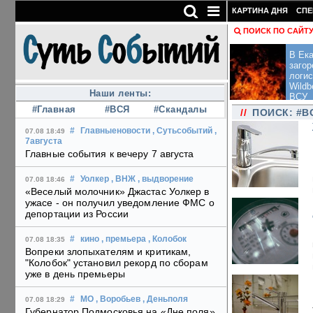
КАРТИНА ДНЯ
СПЕ
ПОИСК ПО САЙТ
В Ека
загор
логис
Wildb
Наши ленты:
ВСУ
#Главная
#ВСЯ
#Скандалы
//
ПОИСК: #В
#
Главныеновости
, Сутьсобытий
,
07.08 18:49
7августа
Главные события к вечеру 7 августа
#
Уолкер
, ВНЖ
, выдворение
07.08 18:46
«Веселый молочник» Джастас Уолкер в
ужасе - он получил уведомление ФМС о
депортации из России
#
кино
, премьера
, Колобок
07.08 18:35
Вопреки злопыхателям и критикам,
"Колобок" установил рекорд по сборам
уже в день премьеры
#
МО
, Воробьев
, Деньполя
07.08 18:29
Губернатор Подмосковья на «Дне поля»