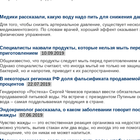
Медики рассказали, какую воду надо пить для снижения д
Для того, чтобы снизить артериальное давление, существует неско
медикаментозного. По словам врачей, хороший эффект оказывает 
физические упражнения.
Специалисты назвали продукты, которые нельзя мыть пер
приготовлением
10.09.2019
Общеизвестно, что продукты следует мыть перед приготовлением 
Однако специалисты считают, что иногда мытьё не только не защи
бактерий, но и напротив, приводит к их распространению.
В некоторых регионах РФ доля фальсификата продаваемой
процентов
22.07.2019
Гендиректор «Ростеха» Сергей Чемезов призвал ввести обязатель
продаваемой питьевой воды. На встрече с президентом Путиным он
вода – самая подделываемая продукция в стране.
Эндокринолог рассказала, о каком заболевании говорит по
жажды
07.06.2019
Чувство жажды — это естественная реакция организма на недостат
можно утолить, выпив стакан или два воды, но иногда это не помог
ощущение, что он никак не может напиться.