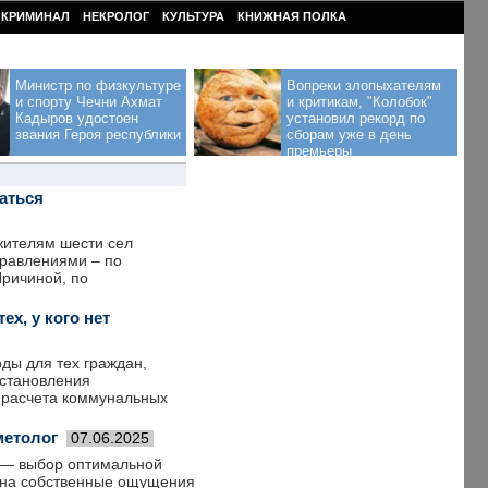
КРИМИНАЛ
НЕКРОЛОГ
КУЛЬТУРА
КНИЖНАЯ ПОЛКА
Министр по физкультуре
Вопреки злопыхателям
и спорту Чечни Ахмат
и критикам, "Колобок"
Кадыров удостоен
установил рекорд по
звания Героя республики
сборам уже в день
премьеры
аться
жителям шести сел
травлениями – по
Причиной, по
ех, у кого нет
ды для тех граждан,
остановления
 расчета коммунальных
метолог
07.06.2025
х — выбор оптимальной
 на собственные ощущения