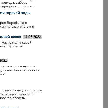
 подход к выбору
ь процессы старения.
нии горячей воды
рея Воробьёва с
оммунальных систем к
новой песне
11.06.2022
ю композицию своей
отсылку к ныне
.2021
ециально исследовали
купании. Риск заражения
но".
. К таким выводам пришла
абилитации водоемов.
овская область.