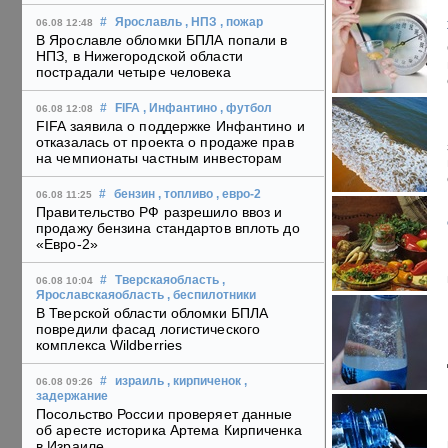
#
Ярославль
, НПЗ
, пожар
06.08 12:48
В Ярославле обломки БПЛА попали в
НПЗ, в Нижегородской области
пострадали четыре человека
#
FIFA
, Инфантино
, футбол
06.08 12:08
FIFA заявила о поддержке Инфантино и
отказалась от проекта о продаже прав
на чемпионаты частным инвесторам
#
бензин
, топливо
, евро-2
06.08 11:25
Правительство РФ разрешило ввоз и
продажу бензина стандартов вплоть до
«Евро-2»
#
Тверскаяобласть
,
06.08 10:04
Ярославскаяобласть
, беспилотники
В Тверской области обломки БПЛА
повредили фасад логистического
комплекса Wildberries
#
израиль
, кирпиченок
,
06.08 09:26
задержание
Посольство России проверяет данные
об аресте историка Артема Кирпиченка
в Израиле