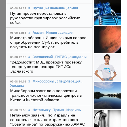
#
Путин
, назначение
, армия
05.08 16:21
Путин провел перестановки в
руководстве группировок российских
войск
#
Армия
, Индия
, авиация
05.08 13:55
Министр обороны Индии закрыл вопрос
о приобретении Су-57: истребитель
покупать не планируют
#
Заславский
, ГИТИС
, скандалы
05.08 12:16
"Ведомости": МВД проводит проверку
теперь уже экс-ректора ГИТИСа
Заславского
#
Минобороны
, спецоперация
,
05.08 10:01
Украина
Минобороны заявило о поражении
транспортно-логистических центров в
Киеве и Киевской области
#
Нетаньяху
, Трамп
, Израиль
05.08 09:55
Нетаньяху заявил, что Израиль не
соглашался с планом трамповского
"Совета мира" по разоружению ХАМАС