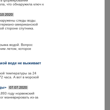
к в формировании
ла, что обнаружила ключ к
.10.2020
наружены следы воды.
 германо-американской
ой стороне спутника.
Крыма водой. Вопрос
ним летом, которое
какой воде не выживает
ной температуры за 24
2 часа. А вот в морской
оды»
07.07.2020
1893 году норвежский
ог маневрировать из-за