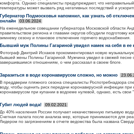
комфорта. Однако специалисты предупреждают, что неправильный
температуры может вызвать ряд негативных последствий и ускорит
Губернатор Подмосковья напомнил, как узнать об отключе
онлайн
03.06.2024
На еженедельном совещании губернатора Московской области Анд
правительством региона и главами округов обсудили подготовку к
зимнему сезону и плановое отключение горячего водоснабжения.
Бывший муж Полины Гагариной увидел намек на себя в ее 
Фотограф Дмитрий Исхаков прокомментировал новую музыкальну
бывшей жены Полины Гагариной. Мужчина увидел в свежей песне 
завершившимся отношениям, о чем рассказал в своем блоге.
Заразиться в воде коронавирусом сложно, но можно
23.06
В преддверии пляжного сезона специалисты Роспотребнадзора сп
воду, чтобы оценить риск передачи коронавирусной инфекции при 
коронавирусом при купании в водоеме нулевой, однако, есть свои "
Губит людей вода!
09.02.2021
До 40% населения России получает некачественную питьевую воду
Счетная палата после анализа мер, которые принимаются для ре
Лидером по загрязнениям в отчете ведомства была названа Свердл