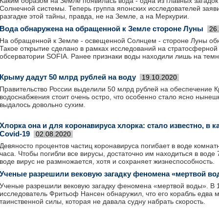
Каким образом на Земле появилась вода - одна из главных загадо
Солнечной системы. Теперь группа японских исследователей заяви
разгадке этой тайны, правда, не на Земле, а на Меркурии.
Вода обнаружена на обращенной к Земле стороне Луны
26
На обращенной к Земле - освещенной Солнцем - стороне Луны об
Такое открытие сделано в рамках исследований на стратосферной
обсерватории SOFIA. Ранее признаки воды находили лишь на темн
Крыму дадут 50 млрд рублей на воду
19.10.2020
Правительство России выделили 50 млрд рублей на обеспечение 
водоснабжения стоит очень остро, что особенно стало ясно нынеш
выдалось довольно сухим.
Хлорка она и для коронавируса хлорка: стало известно, в 
Covid-19
02.08.2020
Девяносто процентов частиц коронавируса погибает в воде комнат
часа. Чтобы погибли все вирусы, достаточно им находиться в воде 7
воде вирус не размножается, хотя и сохраняет жизнеспособность.
Ученые разрешили вековую загадку феномена «мертвой в
Ученые разрешили вековую загадку феномена «мертвой воды». В 
исследователь Фритьоф Нансен обнаружил, что его корабль едва м
таинственной силы, которая не давала судну набрать скорость.