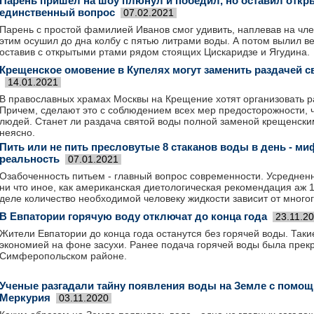
Парень пришел на шоу плюнул и победил, но оставил откр
единственный вопрос
07.02.2021
Парень с простой фамилией Иванов смог удивить, наплевав на чл
этим осушил до дна колбу с пятью литрами воды. А потом вылил ве
оставив с открытыми ртами рядом стоящих Цискаридзе и Ягудина.
Крещенское омовение в Купелях могут заменить раздачей 
14.01.2021
В православных храмах Москвы на Крещение хотят организовать р
Причем, сделают это с соблюдением всех мер предосторожности, 
людей. Станет ли раздача святой воды полной заменой крещенски
неясно.
Пить или не пить пресловутые 8 стаканов воды в день - ми
реальность
07.01.2021
Озабоченность питьем - главный вопрос современности. Усреднен
ни что иное, как американская диетологическая рекомендация аж 
деле количество необходимой человеку жидкости зависит от многог
В Евпатории горячую воду отключат до конца года
23.11.2
Жители Евпатории до конца года останутся без горячей воды. Так
экономией на фоне засухи. Ранее подача горячей воды была пре
Симферопольском районе.
Ученые разгадали тайну появления воды на Земле с помо
Меркурия
03.11.2020