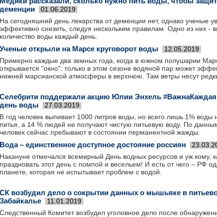
Медики рассказали, сколько нужно пить воды, чтобы защит
деменции
01.06.2019
На сегодняшний день лекарства от деменции нет, однако ученые у
эффективно снизить, следуя нескольким правилам. Одно из них - 
количество воды каждый день.
Ученые открыли на Марсе круговорот воды
12.05.2019
Примерно каждые два земных года, когда в южном полушарии Марс
открывается "окно": только в этом сезоне водяной пар может эффе
нижней марсианской атмосферы в верхнюю. Там ветры несут редки
Селебрити поддержали акцию Юлии Энхель #ВажнаКаждая
день воды
27.03.2019
В год человек выпивает 1000 литров воды, но всего лишь 1% воды 
питья, а 14 % людей не получают чистую питьевую воду. По дан
человек сейчас пребывают в состоянии перманентной жажды.
Вода – единственное доступное достояние россиян
23.03.2
Накануне отмечался всемирный День водных ресурсов и уж кому, ка
праздновать этот день с помпой и весельем! И есть от чего – РФ о
планете, которая не испытывает проблем с водой.
СК возбудил дело о сокрытии данных о мышьяке в питьево
Забайкалье
11.01.2019
Следственный Комитет возбудил уголовное дело после обнаружен