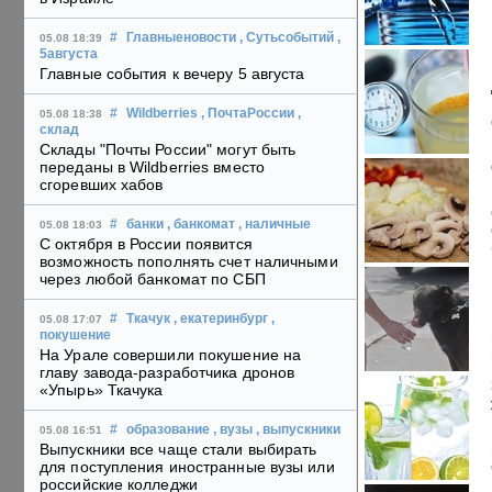
#
Главныеновости
, Сутьсобытий
,
05.08 18:39
5августа
Главные события к вечеру 5 августа
#
Wildberries
, ПочтаРоссии
,
05.08 18:38
склад
Склады "Почты России" могут быть
переданы в Wildberries вместо
сгоревших хабов
#
банки
, банкомат
, наличные
05.08 18:03
С октября в России появится
возможность пополнять счет наличными
через любой банкомат по СБП
#
Ткачук
, екатеринбург
,
05.08 17:07
покушение
На Урале совершили покушение на
главу завода-разработчика дронов
«Упырь» Ткачука
#
образование
, вузы
, выпускники
05.08 16:51
Выпускники все чаще стали выбирать
для поступления иностранные вузы или
российские колледжи