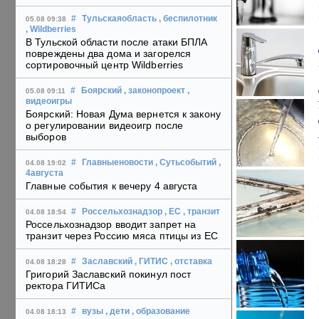
#
Тульскаяобласть
, беспилотник
05.08 09:38
, Wildberries
В Тульской области после атаки БПЛА
повреждены два дома и загорелся
сортировочный центр Wildberries
#
Боярский
, законопроект
,
05.08 09:11
видеоигры
Боярский: Новая Дума вернется к закону
о регулировании видеоигр после
выборов
#
Главныеновости
, Сутьсобытий
,
04.08 19:02
4августа
Главные события к вечеру 4 августа
#
Россельхознадзор
, ЕС
, транзит
04.08 18:54
Россельхознадзор вводит запрет на
транзит через Россию мяса птицы из ЕС
#
Заславский
, ГИТИС
, отставка
04.08 18:28
Григорий Заславский покинул пост
ректора ГИТИСа
#
вузы
, дети
, образование
04.08 18:13