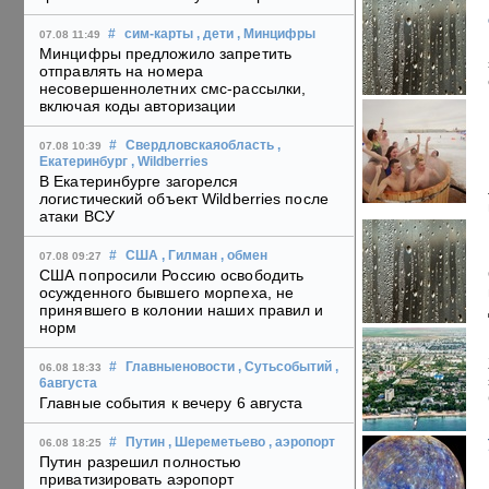
#
сим-карты
, дети
, Минцифры
07.08 11:49
Минцифры предложило запретить
отправлять на номера
несовершеннолетних смс-рассылки,
включая коды авторизации
#
Свердловскаяобласть
,
07.08 10:39
Екатеринбург
, Wildberries
В Екатеринбурге загорелся
логистический объект Wildberries после
атаки ВСУ
#
США
, Гилман
, обмен
07.08 09:27
США попросили Россию освободить
осужденного бывшего морпеха, не
принявшего в колонии наших правил и
норм
#
Главныеновости
, Сутьсобытий
,
06.08 18:33
6августа
Главные события к вечеру 6 августа
#
Путин
, Шереметьево
, аэропорт
06.08 18:25
Путин разрешил полностью
приватизировать аэропорт