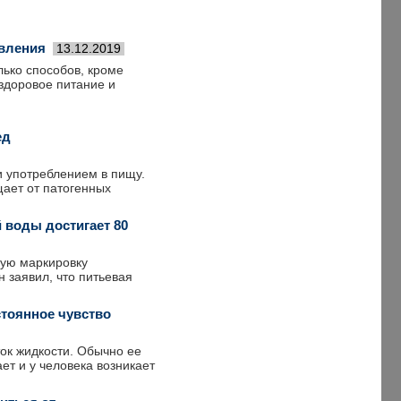
авления
13.12.2019
лько способов, кроме
здоровое питание и
ед
и употреблением в пищу.
щает от патогенных
 воды достигает 80
ную маркировку
 заявил, что питьевая
стоянное чувство
ок жидкости. Обычно ее
ает и у человека возникает