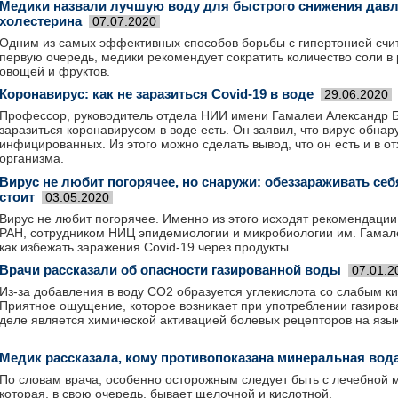
Медики назвали лучшую воду для быстрого снижения давл
холестерина
07.07.2020
Одним из самых эффективных способов борьбы с гипертонией счит
первую очередь, медики рекомендует сократить количество соли в
овощей и фруктов.
Коронавирус: как не заразиться Covid-19 в воде
29.06.2020
Профессор, руководитель отдела НИИ имени Гамалеи Александр Бу
заразиться коронавирусом в воде есть. Он заявил, что вирус обна
инфицированных. Из этого можно сделать вывод, что он есть и в о
организма.
Вирус не любит погорячее, но снаружи: обеззараживать себ
стоит
03.05.2020
Вирус не любит погорячее. Именно из этого исходят рекомендаци
РАН, сотрудником НИЦ эпидемиологии и микробиологии им. Гамал
как избежать заражения Covid-19 через продукты.
Врачи рассказали об опасности газированной воды
07.01.2
Из-за добавления в воду СО2 образуется углекислота со слабым ки
Приятное ощущение, которое возникает при употреблении газиров
деле является химической активацией болевых рецепторов на язык
Медик рассказала, кому противопоказана минеральная вод
По словам врача, особенно осторожным следует быть с лечебной 
которая, в свою очередь, бывает щелочной и кислотной.