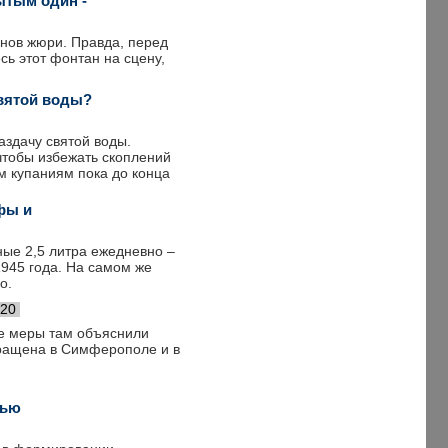
ытым один -
енов жюри. Правда, перед
сь этот фонтан на сцену,
святой воды?
аздачу святой воды.
чтобы избежать скоплений
м купаниям пока до конца
фы и
ные 2,5 литра ежедневно –
1945 года. На самом же
о.
020
ие меры там объяснили
кращена в Симферополе и в
щью