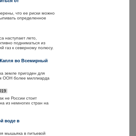
иться от
верены, что ее риски можно
выпивать определенное
а наступает лето,
ктивно подниматься из
й газ к северному полюсу.
Капля во Всемирный
на земле пригоден для
ным ООН более миллиарда
019
к не России стоит
дна из немногих стран на
й воде в
ия мышьяка в питьевой