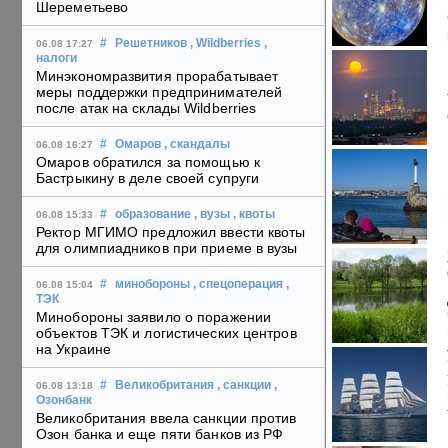
Шереметьево
#
Решетников
, Wildberries
,
06.08 17:27
налоги
Минэкономразвития прорабатывает
меры поддержки предпринимателей
после атак на склады Wildberries
#
Омаров
, скандалы
06.08 16:27
Омаров обратился за помощью к
Бастрыкину в деле своей супруги
#
образование
, вузы
, квоты
06.08 15:33
Ректор МГИМО предложил ввести квоты
для олимпиадников при приеме в вузы
#
минобороны
, спецоперация
,
06.08 15:04
ТЭК
Минобороны заявило о поражении
объектов ТЭК и логистических центров
на Украине
#
Великобритания
, санкции
,
06.08 13:18
Озонбанк
Великобритания ввела санкции против
Озон банка и еще пяти банков из РФ