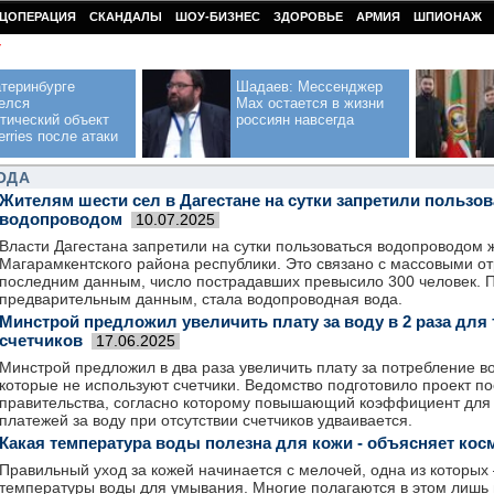
ЦОПЕРАЦИЯ
СКАНДАЛЫ
ШОУ-БИЗНЕС
ЗДОРОВЬЕ
АРМИЯ
ШПИОНАЖ
У
теринбурге
Шадаев: Мессенджер
елся
Max остается в жизни
тический объект
россиян навсегда
erries после атаки
ОДА
Жителям шести сел в Дагестане на сутки запретили пользов
водопроводом
10.07.2025
Власти Дагестана запретили на сутки пользоваться водопроводом 
Магарамкентского района республики. Это связано с массовыми о
последним данным, число пострадавших превысило 300 человек. 
предварительным данным, стала водопроводная вода.
Минстрой предложил увеличить плату за воду в 2 раза для т
счетчиков
17.06.2025
Минстрой предложил в два раза увеличить плату за потребление во
которые не используют счетчики. Ведомство подготовило проект п
правительства, согласно которому повышающий коэффициент для
платежей за воду при отсутствии счетчиков удваивается.
Какая температура воды полезна для кожи - объясняет кос
Правильный уход за кожей начинается с мелочей, одна из которы
температуры воды для умывания. Многие полагаются в этом лишь