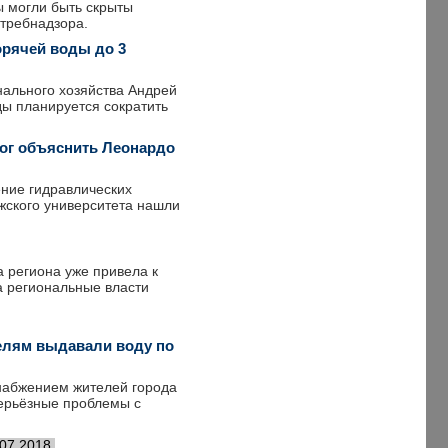
ы могли быть скрыты
требнадзора.
орячей воды до 3
нального хозяйства Андрей
ды планируется сократить
мог объяснить Леонардо
ение гидравлических
жского университета нашли
 региона уже привела к
а региональные власти
телям выдавали воду по
набжением жителей города
 серьёзные проблемы с
.07.2018