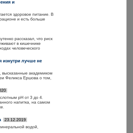
ения и
ается здоровое питание. В
 рационе и есть больше
тенко рассказал, что риск
руживают в кишечнике
тходах человеческого
я изнутри лучше не
и, высказанные академиком
еи Феликса Ершова о том,
020
слотным рН от 3 до 4.
анного напитка, на самом
е.
а
23.12.2019
минеральной водой,