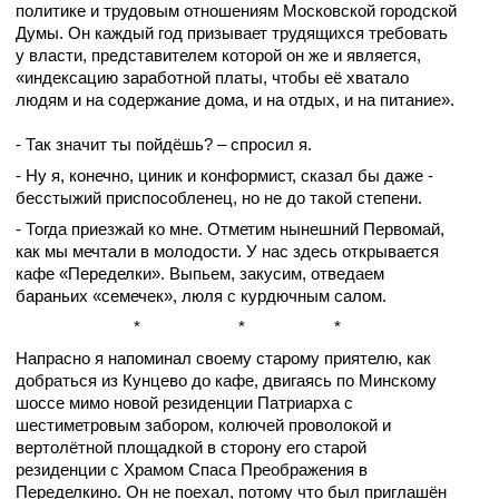
политике и трудовым отношениям Московской городской
Думы. Он каждый год призывает трудящихся требовать
у власти, представителем которой он же и является,
«индексацию заработной платы, чтобы её хватало
людям и на содержание дома, и на отдых, и на питание».
- Так значит ты пойдёшь? – спросил я.
- Ну я, конечно, циник и конформист, сказал бы даже -
бесстыжий приспособленец, но не до такой степени.
- Тогда приезжай ко мне. Отметим
нынешний Первомай,
как мы мечтали в молодости. У нас здесь открывается
кафе «Переделки». Выпьем, закусим, отведаем
бараньих «семечек», люля с курдючным салом.
*
*
*
Напрасно я напоминал своему старому приятелю, как
добраться из Кунцево до кафе, двигаясь по Минскому
шоссе мимо новой резиденции Патриарха с
шестиметровым забором, колючей проволокой и
вертолётной площадкой в сторону его старой
резиденции с Храмом Спаса Преображения в
Переделкино. Он не поехал, потому что был приглашён