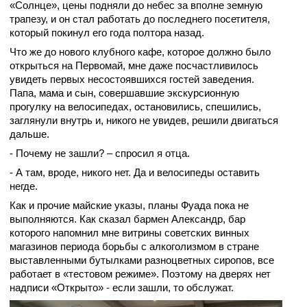
«Солнце», цены подняли до небес за вполне земную
трапезу, и он стал работать до последнего посетителя,
который покинул его года полтора назад.
Что же до нового клубного кафе, которое должно было
открыться на Первомай, мне даже посчастливилось
увидеть первых несостоявшихся
гостей заведения.
Папа, мама и сын, совершавшие экскурсионную
прогулку на велосипедах, остановились, спешились,
заглянули внутрь и, никого не увидев, решили двигаться
дальше.
- Почему не зашли? – спросил я отца.
- А там, вроде, никого нет. Да и велосипеды оставить
негде.
Как и прочие майские указы, планы Фуада пока не
выполняются. Как сказал бармен Александр, бар
которого напомнил мне витрины советских винных
магазинов периода борьбы с алкоголизмом в стране
выставленными бутылками разноцветных сиропов, все
работает в «тестовом режиме». Поэтому на дверях нет
надписи «Открыто» - если зашли, то обслужат.