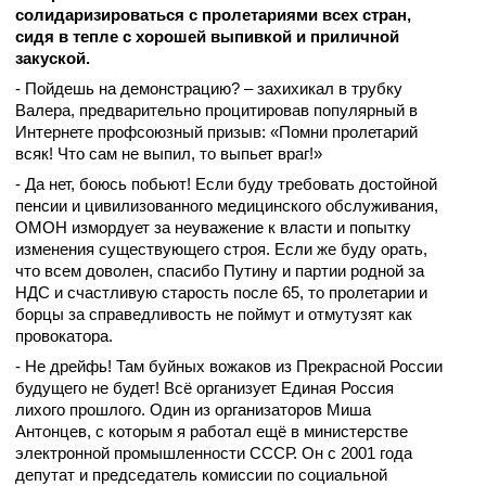
солидаризироваться с пролетариями всех стран,
сидя в тепле с хорошей выпивкой и приличной
закуской.
- Пойдешь на демонстрацию? – захихикал в трубку
Валера, предварительно процитировав популярный в
Интернете профсоюзный призыв: «Помни пролетарий
всяк! Что сам не выпил, то выпьет враг!»
- Да нет, боюсь побьют! Если буду требовать достойной
пенсии и цивилизованного медицинского обслуживания,
ОМОН измордует за неуважение к власти и попытку
изменения существующего строя. Если же буду орать,
что всем доволен, спасибо Путину и партии родной за
НДС и счастливую старость после 65, то пролетарии и
борцы за справедливость не поймут и отмутузят как
провокатора.
- Не дрейфь! Там буйных вожаков из Прекрасной России
будущего не будет! Всё организует Единая Россия
лихого прошлого.
Один из организаторов Миша
Антонцев, с которым я работал ещё в министерстве
электронной промышленности СССР. Он с 2001 года
депутат и председатель комиссии по социальной