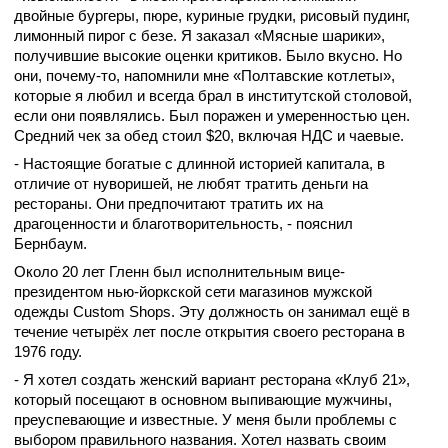
двойные бургеры, пюре, куриные грудки, рисовый пудинг,
лимонный пирог с безе. Я заказал «Мясные шарики»,
получившие высокие оценки критиков. Было вкусно. Но
они, почему-то, напомнили мне «Полтавские котлеты»,
которые я любил и всегда брал в институтской столовой,
если они появлялись. Был поражен и умеренностью цен.
Средний чек за обед стоил $20, включая НДС и чаевые.
- Настоящие богатые с длинной историей капитала, в
отличие от нуворишей, не любят тратить деньги на
рестораны. Они предпочитают тратить их на
драгоценности и благотворительность, - пояснил
Бернбаум.
Около 20 лет Гленн был исполнительным вице-
президентом нью-йоркской сети магазинов мужской
одежды Custom Shops. Эту должность он занимал ещё в
течение четырёх лет после открытия своего ресторана в
1976 году.
- Я хотел создать женский вариант ресторана «Клуб 21»,
который посещают в основном выпивающие мужчины,
преуспевающие и известные. У меня были проблемы с
выбором правильного названия. Хотел назвать своим