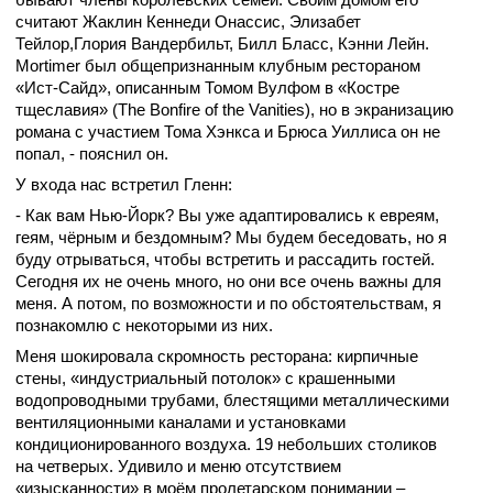
считают Жаклин Кеннеди Онассис,
Элизабет
Тейлор,
Глория Вандербильт, Билл Бласс, Кэнни Лейн.
Mortimer был общепризнанным клубным рестораном
«Ист-Сайд», описанным Томом Вулфом в «Костре
тщеславия» (The Bonfire of the Vanities), но в экранизацию
романа с участием Тома Хэнкса и Брюса Уиллиса он не
попал, - пояснил он.
У входа нас встретил Гленн:
- Как вам Нью-Йорк? Вы уже адаптировались к евреям,
геям, чёрным и бездомным? Мы будем беседовать, но я
буду отрываться, чтобы встретить и рассадить гостей.
Сегодня их не очень много, но они все очень важны для
меня. А потом, по возможности и по обстоятельствам, я
познакомлю с некоторыми из них.
Меня шокировала скромность ресторана: кирпичные
стены, «индустриальный потолок» с крашенными
водопроводными трубами, блестящими металлическими
вентиляционными каналами и установками
кондиционированного воздуха. 19 небольших столиков
на четверых. Удивило и меню отсутствием
«изысканности» в моём пролетарском понимании –