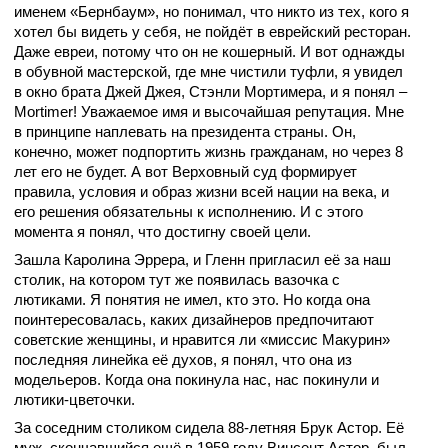
именем «Бернбаум», но понимал, что никто из тех, кого я
хотел бы видеть у себя, не пойдёт в еврейский ресторан.
Даже евреи, потому что он не кошерный. И вот однажды
в обувной мастерской, где мне чистили туфли, я увидел
в окно брата Джей Джея, Стэнли Мортимера, и я понял –
Mortimer! Уважаемое имя и высочайшая репутация. Мне
в принципе наплевать на президента страны. Он,
конечно, может подпортить жизнь гражданам, но через 8
лет его не будет. А вот Верховный суд формирует
правила, условия и образ жизни всей нации на века, и
его решения обязательны к исполнению. И с этого
момента я понял, что достигну своей цели.
Зашла Каролина Эррера, и Гленн пригласил её за наш
столик, на котором тут же появилась вазочка с
лютиками. Я понятия не имел, кто это. Но когда она
поинтересовалась, каких дизайнеров предпочитают
советские женщины, и нравится ли «миссис Макурин»
последняя линейка её духов, я понял, что она из
модельеров. Когда она покинула нас, нас покинули и
лютики-цветочки.
За соседним столиком сидела 88-летняя Брук Астор. Её
муж, скончавшийся ещё в 1959 году Винсент Астор, был