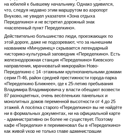
на юбилей к бывшему начальнику. Однако удивился,
что, следуя недавно этим маршрутом во аэропорт
Внуково, не увидел указателя «Зона отдыха
Переделкино» и не встретил дорожный знак
«населенный пункт Переделкино».
Действительно большинство люди, проезжающих по
этой дороге, даже не подозревают, что за нынешним
названием «Мичуринец» скрывается легендарный
«историко-культурный заповедник «Переделкино». Есть
железнодорожная станция «Переделкино» Киевского
направления, мрачноватый микрорайон Ново-
Переделкино с 14 -этажными крупнопанельными домами
серии П-46, район средней престижности города-парка
«Переделкино Ближнее», где к 25-летию пребывания
Владимира Владимировича у власти
обещают возвести
87 разноцветных, очень весёленьких панельных и
монолитных домов переменной высотности от 4 до 25
этажей
. А посёлка старого «Переделкино» вы не найдёте
ни в формальных документах, ни на официальной карте
- административно он более не существует. Поэтому
кафе «Переделки» я переименовал бы в «Переделкино»
как живой укор не только главе администрации