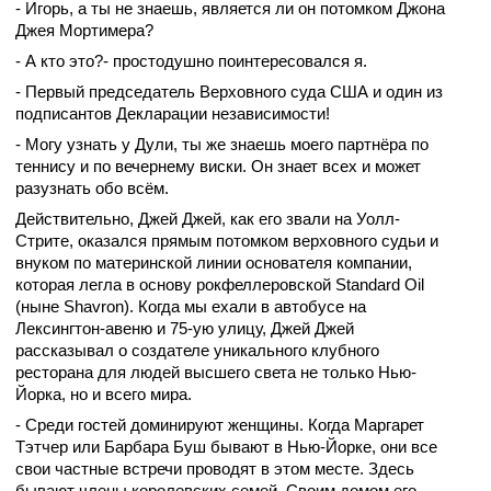
- Игорь, а ты не знаешь, является ли он потомком Джона
Джея Мортимера?
- А кто это?- простодушно поинтересовался я.
- Первый председатель Верховного суда США и один из
подписантов Декларации независимости!
- Могу узнать у Дули, ты же знаешь моего партнёра по
теннису и по вечернему виски. Он знает всех и может
разузнать обо всём.
Действительно, Джей Джей, как его звали на Уолл-
Стрите, оказался прямым потомком верховного судьи и
внуком по материнской линии основателя компании,
которая легла в основу рокфеллеровской Standard Oil
(ныне Shavron). Когда мы ехали в автобусе на
Лексингтон-авеню и 75-ую улицу, Джей Джей
рассказывал о создателе уникального клубного
ресторана для людей высшего света не только Нью-
Йорка, но и всего мира.
- Среди гостей доминируют женщины. Когда Маргарет
Тэтчер или Барбара Буш бывают в Нью-Йорке, они все
свои частные встречи проводят в этом месте. Здесь
бывают члены королевских семей. Своим домом его