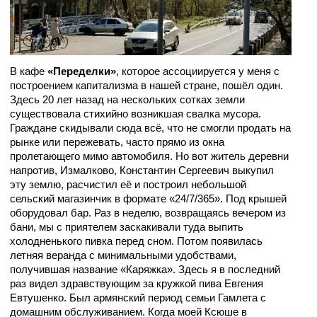
В кафе
«Переделки»
, которое ассоциируется у меня с
построением капитализма в нашей стране, пошёл один.
Здесь 20 лет назад на нескольких сотках земли
существовала стихийно возникшая свалка мусора.
Граждане скидывали сюда всё, что не смогли продать на
рынке или пережевать, часто прямо из окна
пролетающего мимо автомобиля. Но вот житель деревни
напротив, Измалково, Константин Сергеевич выкупил
эту землю, расчистил её и построил небольшой
сельский магазинчик в формате «24/7/365». Под крышей
оборудовал бар. Раз в неделю, возвращаясь вечером из
бани, мы с приятелем заскакивали туда выпить
холодненького пивка перед сном. Потом появилась
летняя веранда с минимальными удобствами,
получившая название «Каряжка». Здесь я в последний
раз видел здравствующим за кружкой пива Евгения
Евтушенко. Был армянский период семьи Гамлета с
домашним обслуживанием. Когда моей Ксюше в