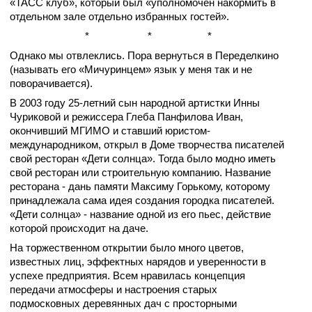
«ТАСС клуб», который был «уполномочен накормить в
отдельном зале отдельно избранных гостей».
*
*
*
Однако мы отвлеклись. Пора вернуться в Переделкино
(называть его «Мичуринцем» язык у меня так и не
поворачивается).
В 2003 году 25-летний сын
народной артистки
Инны
Чуриковой и режиссера Глеба Панфилова Иван,
окончивший МГИМО и ставший юристом-
международником, открыл в Доме творчества писателей
свой ресторан «Дети солнца». Тогда было модно иметь
свой ресторан или строительную компанию. Название
ресторана - дань памяти Максиму Горькому, которому
принадлежала сама идея создания городка писателей.
«Дети солнца» - название одной из его пьес, действие
которой происходит на даче.
На торжественном открытии было много цветов,
известных лиц, эффектных нарядов и уверенности в
успехе предприятия. Всем нравилась концепция
передачи атмосферы и настроения старых
подмосковных деревянных дач с просторными