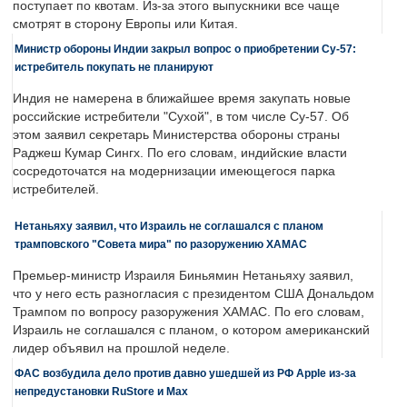
поступает по квотам. Из-за этого выпускники все чаще
смотрят в сторону Европы или Китая.
Министр обороны Индии закрыл вопрос о приобретении Су-57:
истребитель покупать не планируют
Индия не намерена в ближайшее время закупать новые
российские истребители "Сухой", в том числе Су-57. Об
этом заявил секретарь Министерства обороны страны
Раджеш Кумар Сингх. По его словам, индийские власти
сосредоточатся на модернизации имеющегося парка
истребителей.
Нетаньяху заявил, что Израиль не соглашался с планом
трамповского "Совета мира" по разоружению ХАМАС
Премьер-министр Израиля Биньямин Нетаньяху заявил,
что у него есть разногласия с президентом США Дональдом
Трампом по вопросу разоружения ХАМАС. По его словам,
Израиль не соглашался с планом, о котором американский
лидер объявил на прошлой неделе.
ФАС возбудила дело против давно ушедшей из РФ Apple из-за
непредустановки RuStore и Max