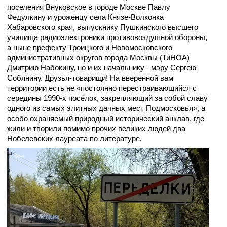
поселения Внуковское в городе Москве Павлу
Федулкину и
уроженцу села Князе-Волконка
Хабаровского края, выпускнику Пушкинского высшего
училища радиоэлектроники противовоздушной обороны,
а ныне
префекту Троицкого и Новомосковского
административных округов города Москвы (ТиНОА)
Дмитрию Набокину, но и их начальнику - мэру Сергею
Собянину. Друзья-товарищи! На вверенной вам
территории есть не «постоянно перестраивающийся с
середины 1990-х посёлок, закрепляющий за собой славу
одного из самых элитных дачных мест Подмосковья», а
особо охраняемый природный исторический анклав, где
жили и творили помимо прочих великих людей два
Нобелевских лауреата по литературе.