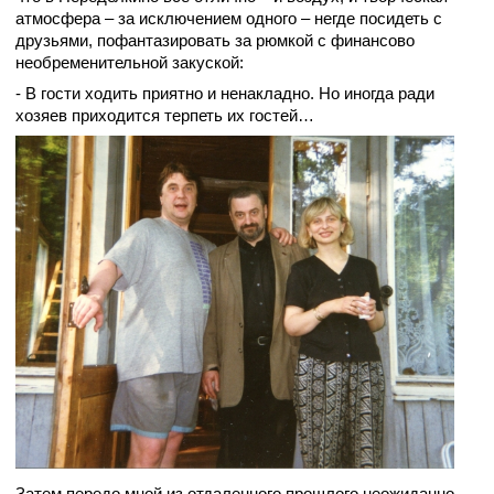
атмосфера – за исключением одного – негде посидеть с
друзьями, пофантазировать за рюмкой с финансово
необременительной закуской:
- В гости ходить приятно и ненакладно. Но иногда ради
хозяев приходится терпеть их гостей…
Затем
передо мной из отдаленного прошлого неожиданно