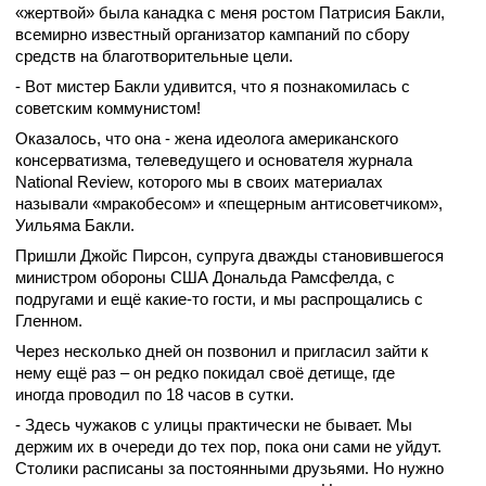
«жертвой» была канадка с меня ростом Патрисия Бакли,
всемирно известный организатор кампаний по сбору
средств на благотворительные цели.
- Вот мистер Бакли удивится, что я познакомилась с
советским коммунистом!
Оказалось, что она - жена идеолога американского
консерватизма, телеведущего и основателя журнала
National Review, которого мы в своих материалах
называли «мракобесом» и «пещерным антисоветчиком»,
Уильяма Бакли.
Пришли Джойс Пирсон, супруга дважды становившегося
министром обороны США Дональда Рамсфелда, с
подругами и ещё какие-то гости, и мы распрощались с
Гленном.
Через несколько дней он позвонил и пригласил зайти к
нему ещё раз – он редко покидал своё детище, где
иногда проводил по 18 часов в сутки.
- Здесь чужаков с улицы практически не бывает. Мы
держим их в очереди до тех пор, пока они сами не уйдут.
Столики расписаны за постоянными друзьями. Но нужно