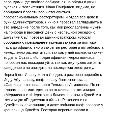
верандами, где любила собираться на обеды и ужины
русская интеллигенция. Иван Панфилов, видимо, не
собирался бросать все и становиться
профессиональным ресторатором, и отдал всё дело в
руки администраторов. Лично я перестал заглядывать в
это заведение после того, как мой расслабленный ужин
на природе в выходной день с неспешной беседой с
друзьями был прерван администратором, которая
сообщила о прекращении приёма заказов за полтора
часа до официального закрытия ресторан и потребовала
немедленно расплатиться, так как у неё возникли какие-
то дела. Оставшийся один официант через полчаса
попросил нас поскорее уйти, так как ему нужно закрыть
заведение и не опоздать на последнюю электричку.
Через 5 лет Иван уехал в Лондон, а ресторан перешёл к
Ияду Абушарафу, шеф-повару банкетного зала
«Сафиса» ныне опального Тельмана Исмаилова. По его
словам, своё мастерство он оттачивал в гостиницах
«Меридиан» и «Шератон» в Дамаске, затем в Кувейте в
гостиницах «Рэдиссон» и «Хаятт-Реженси» и на
Кувейтских авиалиниях, и даже побывал шеф-поваром у
кронпринца Кувейта. Ресторан переименовали в