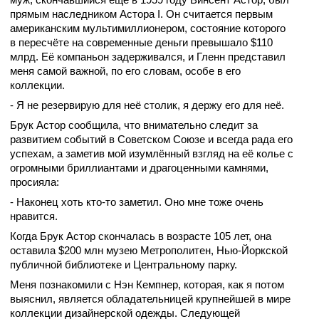
прямым наследником
Астора I. Он считается первым
американским мультимиллионером, состояние которого
в пересчёте на современные деньги превышало $110
млрд. Её компаньон задерживался, и Гленн представил
меня самой важной, по его словам, особе в его
коллекции.
- Я не резервирую для неё столик, я держу его для неё.
Брук Астор сообщила, что внимательно следит за
развитием событий в Советском Союзе и всегда рада его
успехам, а заметив мой изумлённый взгляд на её колье с
огромными бриллиантами и драгоценными камнями,
просияла:
- Наконец хоть кто-то заметил. Оно мне тоже очень
нравится.
Когда Брук Астор скончалась в возрасте 105 лет, она
оставила $200 млн музею Метрополитен, Нью-Йоркской
публичной библиотеке и Центральному парку.
Меня познакомили с Нэн Кемпнер, которая, как я потом
выяснил, является
обладательницей крупнейшей в мире
коллекции дизайнерской одежды. Следующей