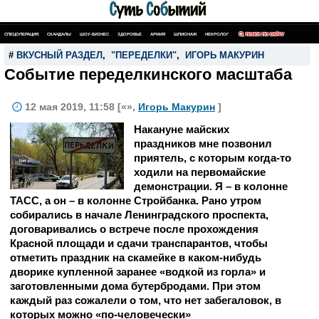
СПЕЦОПЕРАЦИЯ
СКАНДАЛЫ
ШОУ-БИЗНЕС
ЗДОРОВЬЕ
АРМИЯ
ШПИОНАЖ
НЕКРОЛОГ
ПОИСК ПО САЙТУ
#
ВКУСНЫЙ РАЗДЕЛ
,
"ПЕРЕДЕЛКИ"
,
ИГОРЬ МАКУРИН
Событие переделкинского масштаба
12 мая 2019, 11:58 [«»,
Игорь Макурин
]
Накануне майских
праздников мне позвонил
приятель, с которым когда-то
ходили на первомайские
демонстрации. Я – в колонне
ТАСС, а он – в колонне Стройбанка. Рано утром
собирались в начале Ленинградского проспекта,
договаривались о встрече после прохождения
Красной площади и сдачи транспарантов, чтобы
отметить праздник на скамейке в каком-нибудь
дворике купленной заранее «водкой из горла» и
заготовленными дома бутербродами. При этом
каждый раз сожалели о том, что нет забегаловок, в
которых можно «по-человечески»