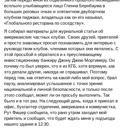
всплыло улыбающееся лицо
Гленна Бернбаума в
больших роговых очках и элегантном двубортном
клубном пиджаке, владельца как он его называл,
«Глобального ресторана по соседству».
Я собирал материалы для журнальной статьи об
американских частных клубах. Своих друзей, приятелей
и просто знакомых просил познакомить для интервью с
руководством клубов, членами которых они являлись. С
этой просьбой я обратился и к преуспевающему
инвестиционному банкиру Джону Джею Мортимеру. Он
почему-то был уверен, что я из КГБ, хотя впрямую, как
это делали другие, никогда не спрашивал. Поэтому
перед тем, как ответить на какой-либо мой вопрос, брал
паузу, анализировал услышанное с точки зрения
национальной и личной безопасности, и только после
этого сообщал, может ли он просьбу выполнить. Так
было и в тот раз. На следующий день, когда я приехал в
офис, бухгалтер отделения, американка и коммунистка,
Рут Фишер сообщила, что рано утром заходил мой
приятель и сообщил, что будет ждать меня у подъезда
нашего здания в 12:30.