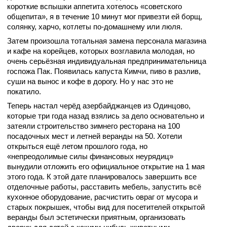
короткие вспышки аппетита хотелось «советского
общепита», я в течение 10 минут мог привезти ей борщ,
солянку, харчо, котлеты по-домашнему или люля.
Затем произошла тотальная замена персонала магазина
и кафе на корейцев, которых возглавила молодая, но
очень серьёзная индивидуальная предпринимательница
госпожа Пак. Появилась капуста Кимчи, пиво в разлив,
суши на вынос и кофе в дорогу. Но у нас это не
покатило.
Теперь настал черёд азербайджанцев из Одинцово,
которые три года назад взялись за дело основательно и
затеяли строительство зимнего ресторана на 100
посадочных мест и летней веранды на 50. Хотели
открыться ещё летом прошлого года, но
«непреодолимые силы финансовых неурядиц»
вынудили отложить его официальное открытие на 1 мая
этого года. К этой дате планировалось завершить все
отделочные работы, расставить мебель, запустить всё
кухонное оборудование, расчистить овраг от мусора и
старых покрышек, чтобы вид для посетителей открытой
веранды был эстетически приятным, организовать