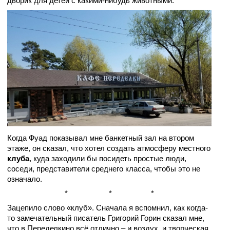
дворик для детей с какими-нибудь животными.
Когда Фуад показывал мне банкетный зал на втором
этаже, он сказал, что хотел создать атмосферу местного
клуба
, куда заходили бы посидеть простые люди,
соседи, представители среднего класса, чтобы это не
означало.
*
*
*
Зацепило слово «клуб». Сначала я вспомнил, как к
огда-
то замечательный писатель Григорий Горин сказал мне,
что в Переделкино всё отлично – и воздух, и творческая