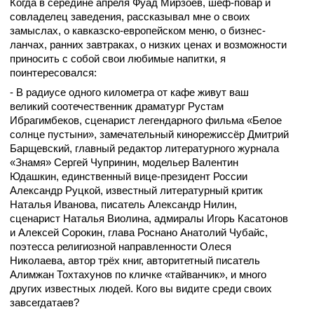
Когда в середине апреля Фуад Мирзоев, шеф-повар и
совладелец заведения, рассказывал мне о своих
замыслах, о кавказско-европейском меню, о бизнес-
ланчах, ранних завтраках, о низких ценах и возможности
приносить с собой свои любимые напитки, я
поинтересовался:
- В радиусе одного километра от кафе живут ваш
великий соотечественник драматург Рустам
Ибрагимбеков, сценарист легендарного фильма «Белое
солнце пустыни», замечательный кинорежиссёр Дмитрий
Барщевский, главный редактор литературного журнала
«Знамя» Сергей Чупринин, модельер Валентин
Юдашкин, единственный вице-президент России
Александр Руцкой, известный литературный критик
Наталья Иванова, писатель Александр Нилин,
сценарист Наталья Виолина, адмиралы Игорь Касатонов
и Алексей Сорокин, глава Роснано Анатолий Чубайс,
поэтесса религиозной направленности Олеся
Николаева
, автор трёх книг, авторитетный писатель
Алимжан Тохтахунов по кличке
«тайванчик»,
и много
других известных людей. Кого вы видите среди своих
завсегдатаев?