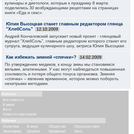
кулинары и диетологи, которые к празднику 8 марта
поделились 30 возбуждающими рецептами на страницах
книги «Еда и секс».
Юлия Высоцкая станет главным редактором глянца
"ХлебСоль"
12.10.2009
Андрей Кончаловский запускает новый проект - глянцевый
журнал "ХлебСоль", главным редактором которого станет его
супруга, ведущая кулинарного шоу, актриса Юлия Высоцкая.
Как избежать зимней «спячки»?
14.02.2009
По утверждению медиков, к концу зимы мы становимся
вялыми, апатичными. У нас могут наблюдаться повышенная
сонливость и потеря общего тонуса организма. Зимняя
«спячка» – явление временное, которое можно побороть
нехитрыми методами.
Новости
Все новости
В мире
Фото
Новости партнеров
Рубрики
Политика
В кино
Общество
Происшествия
Экономика
Шоубиз
Криминал
Авто