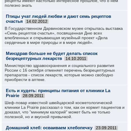
рецепты имеют настолько интересное прошлое, что о нём
полезно знать
Птицы учат людей любви и дают семь рецептов
счастья
14.02.2012
В Государственном Дарвиновском музее открылась выставка
«Семь рецептов счастья», посвященная Дню всех
влюбленных и открывающая музейный проект «Дела
сердечные в мире природы и в мире людей».
Минздрав больше не будет делать список
безрецептурных лекарств
14.10.2011
Министерство здравоохранения и социального развития
России с 16 октября отменяет перечень безрецептурных
препаратов - список лекарств, которые можно свободно
приобрести в аптеке.
Есть и худеть: принципы питания от клиники La
Prairie
28.09.2011
Шеф-повар известной швейцарской косметологической
клиники La Prairie рассказал о том, как он кормит пациентов и
доказал, что "минимум калорий" может быть не только
полезной, но и вкусной привычкой.
Домашний хлеб: осваиваем хлебопечку
23.09.2011