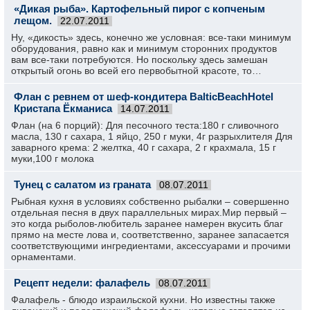
«Дикая рыба». Картофельный пирог с копченым
лещом.
22.07.2011
Ну, «дикость» здесь, конечно же условная: все-таки минимум
оборудования, равно как и минимум сторонних продуктов
вам все-таки потребуются. Но поскольку здесь замешан
открытый огонь во всей его первобытной красоте, то…
Флан с ревнем от шеф-кондитера BalticBeachHotel
Кристапа Ёкманиса
14.07.2011
Флан (на 6 порций): Для песочного теста:180 г сливочного
масла, 130 г сахара, 1 яйцо, 250 г муки, 4г разрыхлителя Для
заварного крема: 2 желтка, 40 г сахара, 2 г крахмала, 15 г
муки,100 г молока
Тунец с салатом из граната
08.07.2011
Рыбная кухня в условиях собственно рыбалки – совершенно
отдельная песня в двух параллельных мирах.Мир первый –
это когда рыболов-любитель заранее намерен вкусить благ
прямо на месте лова и, соответственно, заранее запасается
соответствующими ингредиентами, аксессуарами и прочими
орнаментами.
Рецепт недели: фалафель
08.07.2011
Фалафель - блюдо израильской кухни. Но известны также