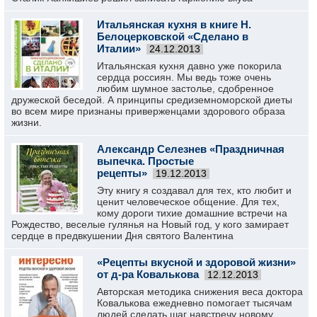
Итальянская кухня в книге Н.
Белоцерковской «Сделано в
Италии»
24.12.2013
Итальянская кухня давно уже покорила
сердца россиян. Мы ведь тоже очень
любим шумное застолье, сдобренное
дружеской беседой. А принципы средиземноморской диеты
во всем мире признаны приверженцами здорового образа
жизни.
Александр Селезнев «Праздничная
выпечка. Простые
рецепты»
19.12.2013
Эту книгу я создавал для тех, кто любит и
ценит человеческое общение. Для тех,
кому дороги тихие домашние встречи на
Рождество, веселые гулянья на Новый год, у кого замирает
сердце в предвкушении Дня святого Валентина
«Рецепты вкусной и здоровой жизни»
от д-ра Ковалькова
12.12.2013
Авторская методика снижения веса доктора
Ковалькова ежедневно помогает тысячам
людей сделать шаг навстречу новому