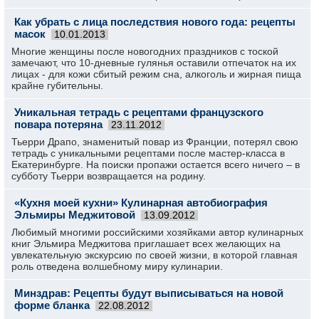
Как убрать с лица последствия нового года: рецепты
масок
10.01.2013
Многие женщины после новогодних праздников с тоской
замечают, что 10-дневные гулянья оставили отпечаток на их
лицах - для кожи сбитый режим сна, алкоголь и жирная пища
крайне губительны.
Уникальная тетрадь с рецептами французского
повара потеряна
23.11.2012
Тьерри Драпо, знаменитый повар из Франции, потерял свою
тетрадь с уникальными рецептами после мастер-класса в
Екатеринбурге. На поиски пропажи остается всего ничего – в
субботу Тьерри возвращается на родину.
«Кухня моей кухни» Кулинарная автобиография
Эльмиры Меджитовой
13.09.2012
Любимый многими российскими хозяйками автор кулинарных
книг Эльмира Меджитова приглашает всех желающих на
увлекательную экскурсию по своей жизни, в которой главная
роль отведена волшебному миру кулинарии.
Минздрав: Рецепты будут выписываться на новой
форме бланка
22.08.2012