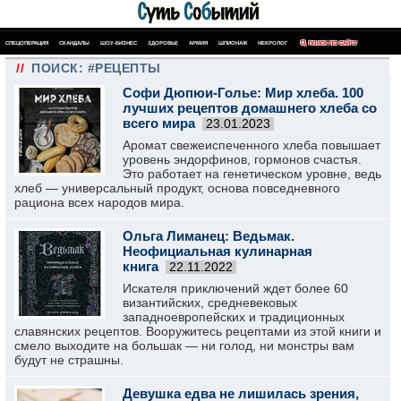
СПЕЦОПЕРАЦИЯ
СКАНДАЛЫ
ШОУ-БИЗНЕС
ЗДОРОВЬЕ
АРМИЯ
ШПИОНАЖ
НЕКРОЛОГ
ПОИСК ПО САЙТУ
//
ПОИСК: #РЕЦЕПТЫ
Софи Дюпюи-Голье: Мир хлеба. 100
лучших рецептов домашнего хлеба со
всего мира
23.01.2023
Аромат свежеиспеченного хлеба повышает
уровень эндорфинов, гормонов счастья.
Это работает на генетическом уровне, ведь
хлеб — универсальный продукт, основа повседневного
рациона всех народов мира.
Ольга Лиманец: Ведьмак.
Неофициальная кулинарная
книга
22.11.2022
Искателя приключений ждет более 60
византийских, средневековых
западноевропейских и традиционных
славянских рецептов. Вооружитесь рецептами из этой книги и
смело выходите на большак — ни голод, ни монстры вам
будут не страшны.
Девушка едва не лишилась зрения,