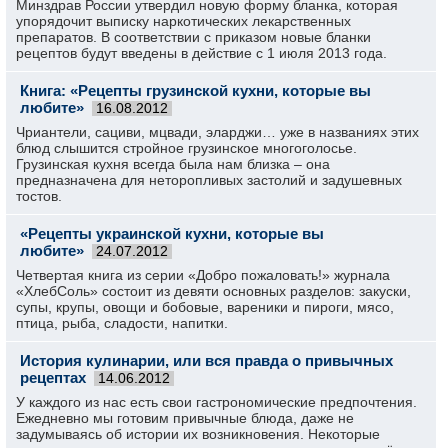
Минздрав России утвердил новую форму бланка, которая
упорядочит выписку наркотических лекарственных
препаратов. В соответствии с приказом новые бланки
рецептов будут введены в действие с 1 июля 2013 года.
Книга: «Рецепты грузинской кухни, которые вы
любите»
16.08.2012
Чриантели, сациви, мцвади, эларджи… уже в названиях этих
блюд слышится стройное грузинское многоголосье.
Грузинская кухня всегда была нам близка – она
предназначена для неторопливых застолий и задушевных
тостов.
«Рецепты украинской кухни, которые вы
любите»
24.07.2012
Четвертая книга из серии «Добро пожаловать!» журнала
«ХлебСоль» состоит из девяти основных разделов: закуски,
супы, крупы, овощи и бобовые, вареники и пироги, мясо,
птица, рыба, сладости, напитки.
История кулинарии, или вся правда о привычных
рецептах
14.06.2012
У каждого из нас есть свои гастрономические предпочтения.
Ежедневно мы готовим привычные блюда, даже не
задумываясь об истории их возникновения. Некоторые