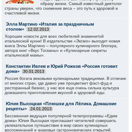
образу жизни. Самый известный диетолог
страны уверен, что снижение веса – это путь к здоровой и
счастливой жизни.
Элла Мартино «Италия за праздничным
столом»
12.02.2013
Хорошие новости для всех любителей знаменитой
итальянской кухни! В издательстве «Эксмо» выходит новая
книга Эллы Мартино – популярного кулинарного блогера,
автора книг «Вкус Тосканы» и «Кулинарные секреты
итальянской мамы».
Константин Ивлев и Юрий Рожков «Россия готовит
дома»
30.01.2013
Россия богата вековыми кулинарными традициями. В отличие
от многих стран, где давно уже процветает фаст-фуд и
ресторанный бизнес, у нас все еще очень сильна культура
домашнего приготовления вкусной и здоровой еды.
Юлия Высоцкая «Плюшки для Лёлика. Домашние
рецепты»
24.01.2013
Бессменная ведущая популярной телепрограммы «Едим
дома» Юлия Высоцкая приглашает читателей совершить
увлекательное путешествие в мир своих кулинарных
воспоминаний и знаковых гастрономических открытий.