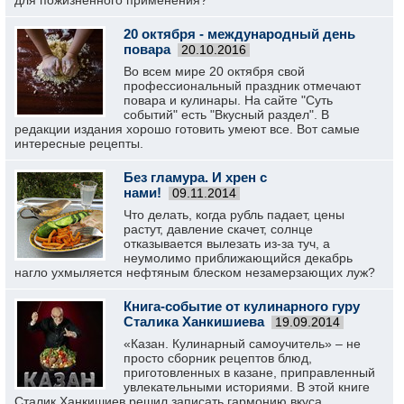
для пожизненного применения?
20 октября - международный день
повара
20.10.2016
Во всем мире 20 октября свой
профессиональный праздник отмечают
повара и кулинары. На сайте "Суть
событий" есть "Вкусный раздел". В
редакции издания хорошо готовить умеют все. Вот самые
интересные рецепты.
Без гламура. И хрен с
нами!
09.11.2014
Что делать, когда рубль падает, цены
растут, давление скачет, солнце
отказывается вылезать из-за туч, а
неумолимо приближающийся декабрь
нагло ухмыляется нефтяным блеском незамерзающих луж?
Книга-событие от кулинарного гуру
Сталика Ханкишиева
19.09.2014
«Казан. Кулинарный самоучитель» – не
просто сборник рецептов блюд,
приготовленных в казане, приправленный
увлекательными историями. В этой книге
Сталик Ханкишиев решил записать гармонию вкуса