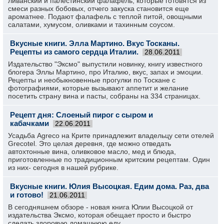
ливанский и палестинский фалафель, которые готовятся из
смеси разных бобовых, отчего закуска становится еще
ароматнее. Подают фалафель с теплой питой, овощными
салатами, хумусом, оливками и тахинным соусом.
Вкусные книги. Элла Мартино. Вкус Тосканы.
Рецепты из самого сердца Италии.
28.06.2011
Издательство "Эксмо" выпустили новинку, книгу известного
блогера Эллы Мартино, про Италию, вкус, запах и эмоции.
Рецепты и необыкновенные прогулки по Тоскане с
фотографиями, которые вызывают аппетит и желание
посетить страну вина и пасты, собраны на 334 страницах.
Рецепт дня: Слоеный пирог с сыром и
кабачками
22.06.2011
Усадьба Agreco на Крите принадлежит владельцу сети отелей
Grecotel. Это целая деревня, где можно отведать
автохтонные вина, оливковое масло, мед и блюда,
приготовленные по традиционным критским рецептам. Один
из них- сегодня в нашей рубрике.
Вкусные книги. Юлия Высоцкая. Едим дома. Раз, два
и готово!
21.06.2011
В сегодняшнем обзоре - новая книга Юлии Высоцкой от
издательства Эксмо, которая обещает просто и быстро
сделать здоровую домашнюю еду.