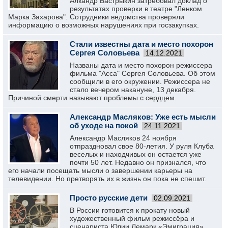
Алкандр Бастрыкин затребовал доклад о
результатах проверки в театре "Ленком
Марка Захарова". Сотрудники ведомства проверяли
информацию о возможных нарушениях при госзакупках.
Стали известны дата и место похорон
Сергея Соловьева
14.12.2021
Названы дата и место похорон режиссера
фильма "Асса" Сергея Соловьева. Об этом
сообщили в его окружении. Режиссера не
стало вечером накануне, 13 декабря.
Причиной смерти называют проблемы с сердцем.
Александр Масляков: Уже есть мысли
об уходе на покой
24.11.2021
Александр Масляков 24 ноября
отпраздновал свое 80-летия. У руля Клуба
веселых и находчивых он остается уже
почти 50 лет. Недавно он признался, что
его начали посещать мысли о завершении карьеры на
телевидении. Но претворять их в жизнь он пока не спешит.
Просто русские дети
02.09.2021
В России готовится к прокату новый
художественный фильм режиссёра и
сценариста Юлии Лемарк «Эмиграция».