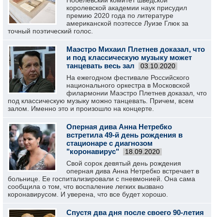
Нобелевский комитет шведской
королевской академии наук присудил
премию 2020 года по литературе
американской поэтессе Луизе Глюк за
точный поэтический голос.
Маэстро Михаил Плетнев доказал, что
и под классическую музыку может
танцевать весь зал
03.10.2020
На ежегодном фестивале Российского
национального оркестра в Московской
филармонии Маэстро Плетнев доказал, что
под классическую музыку можно танцевать. Причем, всем
залом. Именно это и произошло на концерте.
Оперная дива Анна Нетребко
встретила 49-й день рождения в
стационаре с диагнозом
"коронавирус"
18.09.2020
Свой сорок девятый день рождения
оперная дива Анна Нетребко встречает в
больнице. Ее госпитализировали с пневмонией. Она сама
сообщила о том, что воспаление легких вызвано
коронавирусом. И уверена, что все будет хорошо.
Спустя два дня после своего 90-летия