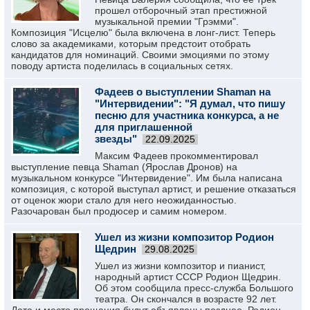
прошел отборочный этап престижной
музыкальной премии "Грэмми".
Композиция "Исцелю" была включена в лонг-лист. Теперь
слово за академиками, которым предстоит отобрать
кандидатов для номинаций. Своими эмоциями по этому
поводу артиста поделилась в социальных сетях.
Фадеев о выступлении Shaman на
"Интервидении": "Я думал, что пишу
песню для участника конкурса, а не
для приглашенной
звезды"
22.09.2025
Максим Фадеев прокомментировал
выступление певца Shaman (Ярослав Дронов) на
музыкальном конкурсе "Интервидение". Им была написана
композиция, с которой выступал артист, и решение отказаться
от оценок жюри стало для него неожиданностью.
Разочарован был продюсер и самим номером.
Ушел из жизни композитор Родион
Щедрин
29.08.2025
Ушел из жизни композитор и пианист,
народный артист СССР Родион Щедрин.
Об этом сообщила пресс-служба Большого
театра. Он скончался в возрасте 92 лет.