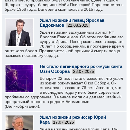
Дата и место прощания будут объявлены позднее. Родион
Щедрин – супруг балерины Майи Плисецкой.Пара состояла в
браке 1958 года. Балерина скончалась в 2015 году.
Ушел из жизни певец Ярослав
Евдокимов
22.08.2025
Ушел из жизни заслуженный артист РФ
Ярослав Евдокимов. Об этом сообщила его
супруга Ирина. Певец скончался в возрасте
78 лет. По сообщениям, в последнее время
он тяжело болел. Предварительной причиной смерти певца
называют остановку сердца.
Не стало легендарного рок-музыканта
Оззи Осборна
23.07.2025
Вечером 22 июля стало известно, что ушел
из жизни рок-музыкант Оззи Осборн. Он
скончался в возрасте 76 лет. Известно, что
в последние годы у него были серьезные
проблемы со здоровьем. В начале июля он дал масштабный
прощальный концерт в родном Бирмингеме
(Великобритания).
Ушел из жизни режиссер Юрий
Кара
17.07.2025
Ушел из жизни режиссер Юрий Кара. Он