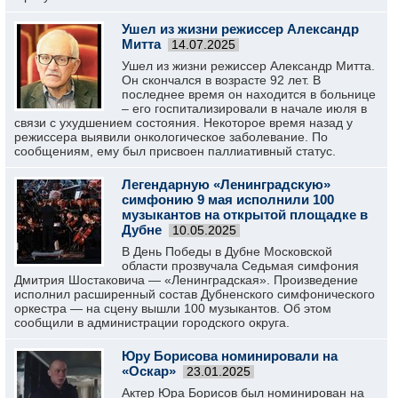
Ушел из жизни режиссер Александр
Митта
14.07.2025
Ушел из жизни режиссер Александр Митта.
Он скончался в возрасте 92 лет. В
последнее время он находится в больнице
– его госпитализировали в начале июля в
связи с ухудшением состояния. Некоторое время назад у
режиссера выявили онкологическое заболевание. По
сообщениям, ему был присвоен паллиативный статус.
Легендарную «Ленинградскую»
симфонию 9 мая исполнили 100
музыкантов на открытой площадке в
Дубне
10.05.2025
В День Победы в Дубне Московской
области прозвучала Седьмая симфония
Дмитрия Шостаковича — «Ленинградская». Произведение
исполнил расширенный состав Дубненского симфонического
оркестра — на сцену вышли 100 музыкантов. Об этом
сообщили в администрации городского округа.
Юру Борисова номинировали на
«Оскар»
23.01.2025
Актер Юра Борисов был номинирован на