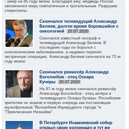
- умер на 85 году жизни. Благодаря ему, медведь России
запомнился миру симпатичным и трогательным. Разрушив
стереотипы.
Скончался телеведущий Александр
Беляев, долгое время боровшийся с
онкологией
20.07.2020
Скончался известный географ и
телеведущий Александр Беляев. В
последние годы он боролся с
онкологическим заболеванием, а недавно перенёс
экстренную операцию. Александр Беляев скончался на 72-м
году жизни.
Скончался режиссёр Александр
Боголюбов - отец Оскара
Кучеры
20.07.2020
На 87-м году жизни скончался режиссёр
Александр Боголюбов - отец актёра и
телеведущего Оскара Кучеры. Российским
зрителям он знаком в первую очередь как постановщик
мультфильмов "Волшебник Изумрудного города "и
"Приключения Незнайки".
В Петербурге Исаакиевский собор
открыл свою колоннаду и тут же