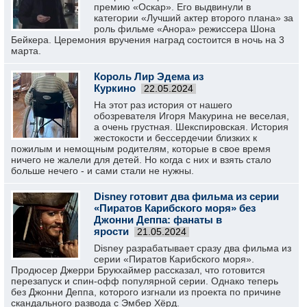
премию «Оскар». Его выдвинули в
категории «Лучший актер второго плана» за
роль фильме «Анора» режиссера Шона
Бейкера. Церемония вручения наград состоится в ночь на 3
марта.
Король Лир Эдема из
Куркино
22.05.2024
На этот раз история от нашего
обозревателя Игоря Макурина не веселая,
а очень грустная. Шекспировская. История
жестокости и бессердечии близких к
пожилым и немощным родителям, которые в свое время
ничего не жалели для детей. Но когда с них и взять стало
больше нечего - и сами стали не нужны.
Disney готовит два фильма из серии
«Пиратов Карибского моря» без
Джонни Деппа: фанаты в
ярости
21.05.2024
Disney разрабатывает сразу два фильма из
серии «Пиратов Карибского моря».
Продюсер Джерри Брукхаймер рассказал, что готовится
перезапуск и спин-офф популярной серии. Однако теперь
без Джонни Деппа, которого изгнали из проекта по причине
скандального развода с Эмбер Хёрд.