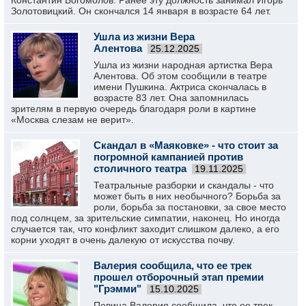
Константин Богомолов. Ранее эту должность занимал Игорь
Золотовицкий. Он скончался 14 января в возрасте 64 лет.
Ушла из жизни Вера
Алентова
25.12.2025
Ушла из жизни народная артистка Вера
Алентова. Об этом сообщили в театре
имени Пушкина. Актриса скончалась в
возрасте 83 лет. Она запомнилась
зрителям в первую очередь благодаря роли в картине
«Москва слезам не верит».
Скандал в «Маяковке» - что стоит за
погромной кампанией против
столичного театра
19.11.2025
Театральные разборки и скандалы - что
может быть в них необычного? Борьба за
роли, борьба за постановки, за свое место
под солнцем, за зрительские симпатии, наконец. Но иногда
случается так, что конфликт заходит слишком далеко, а его
корни уходят в очень далекую от искусства почву.
Валерия сообщила, что ее трек
прошел отборочный этап премии
"Грэмми"
15.10.2025
Певица Валерия сообщила, что ее трек