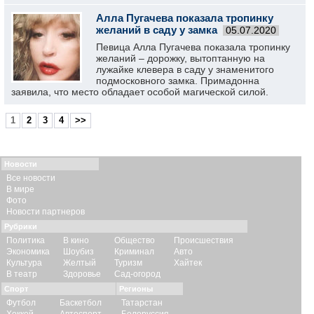
Алла Пугачева показала тропинку
желаний в саду у замка
05.07.2020
Певица Алла Пугачева показала тропинку
желаний – дорожку, вытоптанную на
лужайке клевера в саду у знаменитого
подмосковного замка. Примадонна
заявила, что место обладает особой магической силой.
1
2
3
4
>>
Новости
Все новости
В мире
Фото
Новости партнеров
Рубрики
Политика
В кино
Общество
Происшествия
Экономика
Шоубиз
Криминал
Авто
Культура
Желтый
Туризм
Хайтек
В театр
Здоровье
Сад-огород
Спорт
Регионы
Футбол
Баскетбол
Татарстан