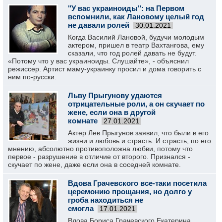
"У вас украиноиды": на Первом
вспомнили, как Лановому целый год
не давали ролей
30.01.2021
Когда Василий Лановой, будучи молодым
актером, пришел в театр Вахтангова, ему
сказали, что год ролей давать не будут.
«Потому что у вас украиноиды. Слушайте», - объяснил
режиссер. Артист маму-украинку просил и дома говорить с
ним по-русски.
Льву Прыгунову удаются
отрицательные роли, а он скучает по
жене, если она в другой
комнате
27.01.2021
Актер Лев Прыгунов заявил, что были в его
жизни и любовь и страсть. И страсть, по его
мнению, абсолютно противоположна любви, потому что
первое - разрушение в отличие от второго. Признался -
скучает по жене, даже если она в соседней комнате.
Вдова Грачевского все-таки посетила
церемонию прощания, но долго у
гроба находиться не
смогла
17.01.2021
Вдова Бориса Грачевского Екатерина