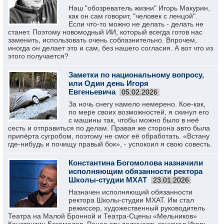
Наш "обозреватель жизни" Игорь Макурин,
как он сам говорит, "человек с ленцой".
Если что-то можно не делать - делать не
станет. Поэтому новомодный ИИ, который всегда готов нас
заменить, использовать очень соблазнительно. Впрочем,
иногда он делает это и сам, без нашего согласия. А вот что из
этого получается?
Заметки по национальному вопросу,
или Один день Игоря
Евгеньевича
05.02.2026
За ночь снегу намело немерено. Кое-как,
по мере своих возможностей, я скинул его
с машины так, чтобы можно было в неё
сесть и отправиться по делам. Правая же сторона авто была
припёрта сугробом, поэтому не смог её обработать. «Встану
где-нибудь и почищу правый бок», - успокоил я свою совесть.
Константина Богомолова назначили
исполняющим обязанности ректора
Школы-студии МХАТ
23.01.2026
Назначен исполняющий обязанности
ректора Школы-студии МХАТ. Им стал
режиссер, художественный руководитель
Театра на Малой Бронной и Театра-Сцены «Мельников»