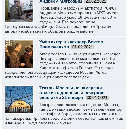
Андреем Мягковым
20.02.2021
Прощание с народным артистом РСФСР
Андреем Мягковым прошло в МХТ имени
Чехова. Актер умер 18 февраля на 83-м
году жизни. Его похоронят на
Троекуровском кладбище. Сказать последнее «Прости»
автору незабываемых образов пришли многие.
Умер актер и каскадер Виктор
Павлюченков
01.02.2021
Актер театра и кино, сценарист и каскадер
Виктор Павлюченков скончался на 58-м
году жизни. Об этом сообщили в Союзе
Кинематографистов России. Он являлся
такжде членом ассоциации каскадеров России. Автор-
исполнитель песен, сценарист телепередач.
Театры Москвы не намерены
отменять дневные и вечерние
спектакли 31 января
30.01.2021
Театры расположенные в центре Москвы,
где 31 января закроют семь станций метро,
все кафе и бары, отменять свои спектакли
не намерены. Причем представления состоятся как днем, так
и вечером. Будут работать и музеи.