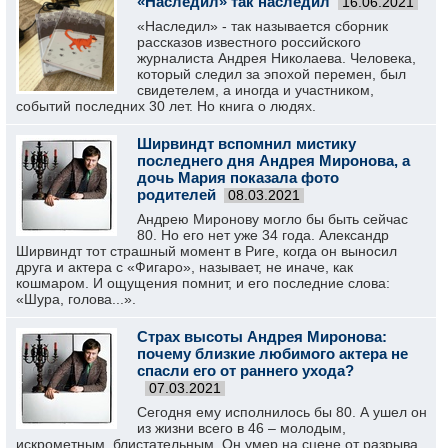
«Наследил» так наследил
16.06.2021
«Наследил» - так называется сборник
рассказов известного российского
журналиста Андрея Николаева. Человека,
который следил за эпохой перемен, был
свидетелем, а иногда и участником,
событий последних 30 лет. Но книга о людях.
Ширвиндт вспомнил мистику
последнего дня Андрея Миронова, а
дочь Мария показала фото
родителей
08.03.2021
Андрею Миронову могло бы быть сейчас
80. Но его нет уже 34 года. Александр
Ширвиндт тот страшный момент в Риге, когда он выносил
друга и актера с «Фигаро», называет, не иначе, как
кошмаром. И ощущения помнит, и его последние слова:
«Шура, голова...».
Страх высоты Андрея Миронова:
почему близкие любимого актера не
спасли его от раннего ухода?
07.03.2021
Сегодня ему исполнилось бы 80. А ушел он
из жизни всего в 46 – молодым,
искрометным, блистательным. Он умер на сцене от разрыва