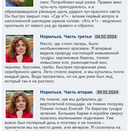
смог. Попробовал ещё разок. Правое веко
чуть-чуть приподнялось, и в
образовавшуюся узенькую щель ударил луч красного света.
Он быстро закрыл глаз. «Где я?» - возник первый вопрос в
наполненной шипящим шумом голове. «Кто я?» - медленно
проплыло от левого уха до правого и обратно.
Норильск. Часть третья
04.02.2024
Место, где стоял лагерь, было
необыкновенно красивое. Я впервые
видела природу настоящей невыженной
тундры: карликовые березы, тонкие
невысокие ели, разноцветный мох,
черника, брусника, грибы. Быстрая прозрачная река
серебряного цвета. Лето стояло жаркое, и мы купались почти
каждый день. Вода прогрелась, но на дне реки был лед,
который так и не растаял.
Норильск. Часть вторая.
30.01.2024
Не помню, как мы добрались до
вертолетной площадки, не помню погрузку.
Помню только Енисей. По берегам тундра
зеленая. Большие баржи и корабли сверху
казались маленькими лодочками. Уже
вовсю был полярный день и поэтому я не поняла –
прилетели мы на место днем, или вечером. Я соскочила на