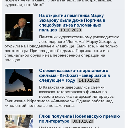
людей - жены и сына. "Жена Наташа, она потрясающая,
чудесная, сын Митя".
На открытии памятника Марку
Захарову была даже Поргина в
спецобуви из-за поломанных
пальцев
19.10.2020
Памятник художественному руководителю
легендарного "Ленкома" Марку Захарову
открыли на Новодевичьем кладбище. Были все, и не только
ленкомовцы. Пришла даже Людмила Поргина, хотя и в
специальной обуви из-за перенесенной операции на
пальцах.
Съемки казахско-татарстанского
фильма «Кэкбозат» завершатся в
следующем году
14.10.2020
В Казахстане завершились съемки
казахско-татарстанского фильма по
повести классика татарской литературы
Галимжана Ибрагимова «Алмачуар». Однако работа над
кинолентой полностью не закончена.
Глюк получила Нобелевскую премию
по литературе
08.10.2020