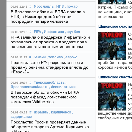
С
Кэтрин. Письмо 
#
Ярославль
, НПЗ
, пожар
06.08 12:48
не женщина, с ко
В Ярославле обломки БПЛА попали в
несколько лет.
НПЗ, в Нижегородской области
пострадали четыре человека
Шпионское счастье
#
FIFA
, Инфантино
, футбол
06.08 12:08
О
FIFA заявила о поддержке Инфантино и
м
отказалась от проекта о продаже прав
п
на чемпионаты частным инвесторам
к
м
В
#
бензин
, топливо
, евро-2
06.08 11:25
прибой» - пара д
Правительство РФ разрешило ввоз и
коробки из-под б
продажу бензина стандартов вплоть до
«Евро-2»
Шпионское счастье
#
Тверскаяобласть
,
06.08 10:04
Н
Ярославскаяобласть
, беспилотники
о
В Тверской области обломки БПЛА
н
повредили фасад логистического
ч
комплекса Wildberries
у
у
#
израиль
, кирпиченок
,
вещественные до
06.08 09:26
задержание
свободные от де
Посольство России проверяет данные
об аресте историка Артема Кирпиченка
в Израиле