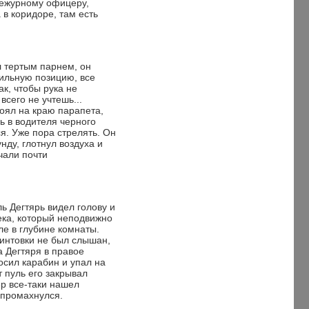
ежурному офицеру,
а в коридоре, там есть
 тертым парнем, он
ильную позицию, все
ак, чтобы рука не
всего не учтешь...
оял на краю парапета,
ь в водителя черного
я. Уже пора стрелять. Он
ду, глотнул воздуха и
чали почти
ь Дегтярь видел голову и
ека, который неподвижно
ле в глубине комнаты.
винтовки не был слышан,
 Дегтяря в правое
осил карабин и упал на
т пуль его закрывал
р все-таки нашел
 промахнулся.