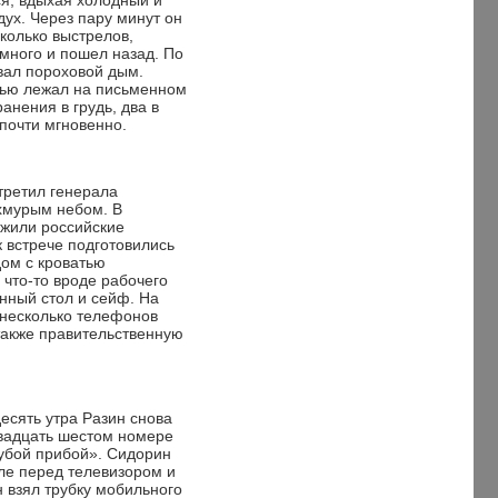
ся, вдыхая холодный и
ух. Через пару минут он
колько выстрелов,
много и пошел назад. По
вал пороховой дым.
дью лежал на письменном
анения в грудь, два в
 почти мгновенно.
третил генерала
хмурым небом. В
 жили российские
 встрече подготовились
дом с кроватью
что-то вроде рабочего
нный стол и сейф. На
 несколько телефонов
 также правительственную
десять утра Разин снова
двадцать шестом номере
убой прибой». Сидорин
ле перед телевизором и
 взял трубку мобильного