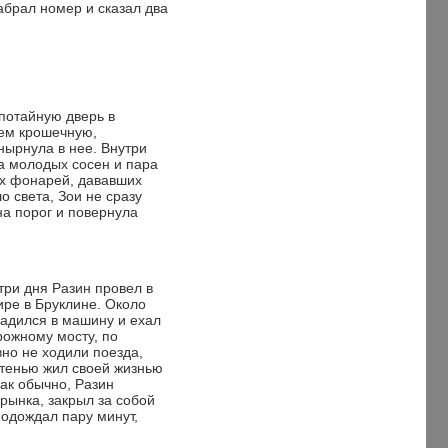
абрал номер и сказал два
потайную дверь в
сем крошечную,
нырнула в нее. Внутри
а молодых сосен и пара
х фонарей, дававших
 света, Зои не сразу
а порог и повернула
ри дня Разин провел в
ире в Бруклине. Около
садился в машину и ехал
рожному мосту, по
но не ходили поезда,
 тенью жил своей жизнью
ак обычно, Разин
рынка, закрыл за собой
подождал пару минут,