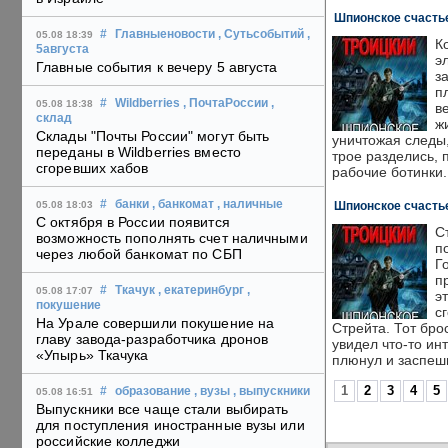
Шпионское счастье
#
Главныеновости
, Сутьсобытий
,
05.08 18:39
К
5августа
э
Главные события к вечеру 5 августа
з
п
#
Wildberries
, ПочтаРоссии
,
05.08 18:38
в
склад
ж
Склады "Почты России" могут быть
уничтожая следы,
переданы в Wildberries вместо
трое разделись,
сгоревших хабов
рабочие ботинки.
#
банки
, банкомат
, наличные
Шпионское счастье
05.08 18:03
С октября в России появится
С
возможность пополнять счет наличными
п
через любой банкомат по СБП
Г
п
#
Ткачук
, екатеринбург
,
05.08 17:07
э
покушение
с
На Урале совершили покушение на
Стрейта. Тот бро
главу завода-разработчика дронов
увидел что-то ин
«Упырь» Ткачука
плюнул и заспеши
1
2
3
4
5
#
образование
, вузы
, выпускники
05.08 16:51
Выпускники все чаще стали выбирать
для поступления иностранные вузы или
российские колледжи