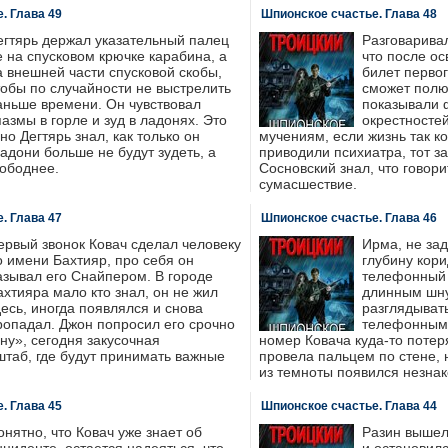
. Глава 49
Шпионское счастье. Глава 48
егтярь держал указательный палец
Разговарива
е на спусковом крючке карабина, а
что после о
а внешней части спусковой скобы,
билет первог
тобы по случайности не выстрелить
сможет полю
аньше времени. Он чувствовал
показывали 
пазмы в горле и зуд в ладонях. Это
окрестностей
но Дегтярь знал, как только он
мучениям, если жизнь так к
ладони больше не будут зудеть, а
приводили психиатра, тот з
вободнее.
Сосновский знал, что говори
сумасшествие.
. Глава 47
Шпионское счастье. Глава 46
ервый звонок Ковач сделал человеку
Ирма, не зад
о имени Бахтияр, про себя он
глубину кори
азывал его Снайпером. В городе
телефонный а
ахтияра мало кто знал, он не жил
длинным шну
десь, иногда появлялся и снова
разглядывать
ропадал. Джон попросил его срочно
телефонным
ну», сегодня закусочная
номер Ковача куда-то потеря
штаб, где будут принимать важные
провела пальцем по стене, н
из темноты появился незна
. Глава 45
Шпионское счастье. Глава 44
онятно, что Ковач уже знает об
Разин вышел 