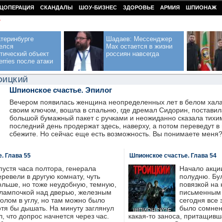
ЦОПЕРАЦИЯ
СКАНДАЛЫ
ШОУ-БИЗНЕС
ЗДОРОВЬЕ
АРМИЯ
ШПИОНАЖ
У
теринбурге
Шадаев: Мессенджер
елся
Max остается в жизни
тический объект
россиян навсегда
erries после атаки
ОИЦКИЙ
Шпионское счастье. Эпилог
Вечером появилась женщина неопределенных лет в белом хала
своим ключом, вошла в спальню, где дремал Сидорин, поставил
большой бумажный пакет с ручками и неожиданно сказала тихим
последний день продержат здесь, наверху, а потом переведут в
сбежите. Но сейчас еще есть возможность. Вы понимаете меня?
. Глава 55
Шпионское счастье. Глава 54
пустя часа полтора, генерала
Начало акции
еревели в другую комнату, чуть
полудню. Бул
ольше, но тоже неудобную, темную,
повязкой на 
 лампочкой над дверью, железным
письменным 
толом в углу, но там можно было
сегодня все 
отя бы дышать. На минуту заглянул
было сомнен
л, что допрос начнется через час.
какая-то заноса, притащивш