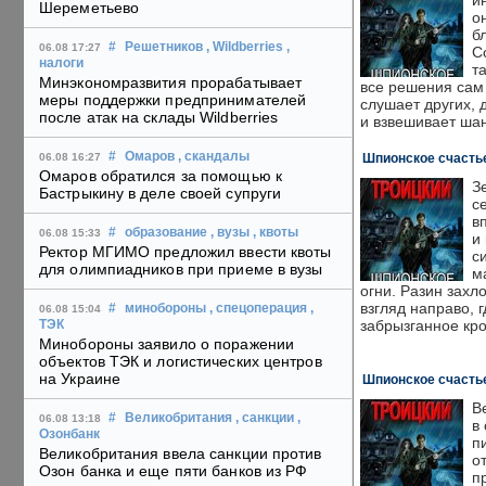
и
Шереметьево
о
б
#
Решетников
, Wildberries
,
06.08 17:27
С
налоги
т
Минэкономразвития прорабатывает
все решения сам 
меры поддержки предпринимателей
слушает других, 
после атак на склады Wildberries
и взвешивает ш
#
Омаров
, скандалы
Шпионское счастье
06.08 16:27
Омаров обратился за помощью к
З
Бастрыкину в деле своей супруги
с
в
#
образование
, вузы
, квоты
06.08 15:33
и
Ректор МГИМО предложил ввести квоты
с
для олимпиадников при приеме в вузы
м
огни. Разин захл
взгляд направо, 
#
минобороны
, спецоперация
,
06.08 15:04
забрызганное кр
ТЭК
Минобороны заявило о поражении
объектов ТЭК и логистических центров
на Украине
Шпионское счастье
В
#
Великобритания
, санкции
,
06.08 13:18
в
Озонбанк
п
Великобритания ввела санкции против
о
Озон банка и еще пяти банков из РФ
п