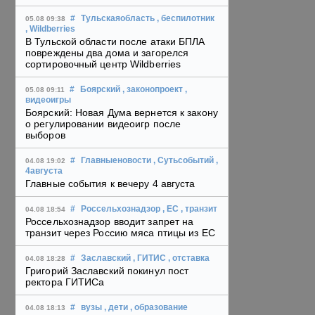
#
Тульскаяобласть
, беспилотник
05.08 09:38
, Wildberries
В Тульской области после атаки БПЛА
повреждены два дома и загорелся
сортировочный центр Wildberries
#
Боярский
, законопроект
,
05.08 09:11
видеоигры
Боярский: Новая Дума вернется к закону
о регулировании видеоигр после
выборов
#
Главныеновости
, Сутьсобытий
,
04.08 19:02
4августа
Главные события к вечеру 4 августа
#
Россельхознадзор
, ЕС
, транзит
04.08 18:54
Россельхознадзор вводит запрет на
транзит через Россию мяса птицы из ЕС
#
Заславский
, ГИТИС
, отставка
04.08 18:28
Григорий Заславский покинул пост
ректора ГИТИСа
#
вузы
, дети
, образование
04.08 18:13