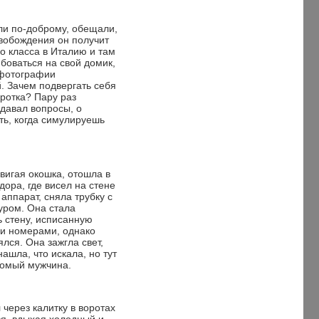
ли по-доброму, обещали,
свобождения он получит
о класса в Италию и там
боваться на свой домик,
фотографии
. Зачем подвергать себя
оротка? Пару раз
адавал вопросы, о
ть, когда симулируешь
вигая окошка, отошла в
дора, где висел на стене
ппарат, сняла трубку с
ром. Она стала
 стену, исписанную
и номерами, однако
лся. Она зажгла свет,
ашла, что искала, но тут
комый мужчина.
через калитку в воротах