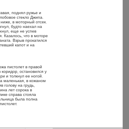
тавая, поднял ружье и
лобовое стекло Джипа.
ниже, в моторный отсек.
гнул, будто наехал на
ыхнул, еще не успев
. Казалось, что в моторе
аната. Взрыв прокатился
тевший капот и на
ржа пистолет в правой
 коридор, остановился у
ри и толкнул ее ногой.
а маленькая, в кожаном
ив голову на грудь,
ина лет сорока в
лике справа стояла
ельница была полна
пистолет.