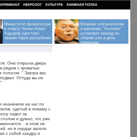
КРИМИНАЛ
НЕКРОЛОГ
КУЛЬТУРА
КНИЖНАЯ ПОЛКА
Министр по физкультуре
Вопреки злопыхателям
и спорту Чечни Ахмат
и критикам, "Колобок"
Кадыров удостоен
установил рекорд по
звания Героя республики
сборам уже в день
премьеры
те. Она открыла дверь
а рядом с кроватью
 голосом: " Завтра вас
 подвал. Оттуда вы не
"
 назначили на час по
атов, одетый в пижаму с
носу сидел за
столом и думал, что уже
закончится, - в этом не
ий, но в сердце засела
ая с собой хандру и