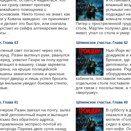
нциденте, остается надеяться, что
и остановил
н не сразу свяжет пропажу
влажный возд
лижайшего помощника с
услышал нес
основским. Никто точно не знает, как
подождал не
ам у Ковача заведено: он принимает
комнате пла
и делает это быстро, или сначала
Питер с простреленной гру
достает из сейфа аптекарские весы
столе, Мартин получил два р
ансы…
живот, упал со стола и умер
. Глава 43
Шпионское счастье. Глава 42
еленый свет погаснет через пять
Нью-Йорк вс
екунд. Разин вытянул руки, рванулся
дождиком и 
перед, ухватил Генри за полу куртки
Бронксе, где
 втащил в машину, сзади заревела
дипломаты, к
ирена, на крыше полицейской
заранее. Ря
ашины замигали синие и красные
оборудовали 
опнул дверцу и лишь успел бросить
кабинета, поставили письме
где мельком увидел боковое стекло,
отдельном столе поставили
овью.
для связи с посольством, а
«вертушку».
. Глава 41
Шпионское счастье. Глава 40
ечером Разин заехал на почту, залез
В субботу в 
 свой депонентный ящик и вытащил
оказался в 
исьмо без обратного адреса,
мотеля «Гол
тправленное экспресс-почтой из
сидел в крес
ригорода Парижа двое суток назад.
пил кофе. Он