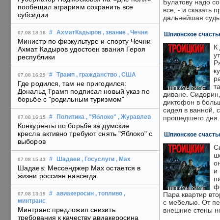
Булатову надо с
пообещал аграриям сохранить все
все, - и сказать п
субсидии
дальнейшая судь
#
АхматКадыров
, звание
, Чечня
07.08 18:16
Шпионское счастье
Министр по физкультуре и спорту Чечни
К
Ахмат Кадыров удостоен звания Героя
у
республики
Р
к
#
Трамп
, гражданство
, США
07.08 16:29
р
Где родился, там не пригодился:
т
Дональд Трамп подписал новый указ по
диване. Сидорин
борьбе с "родильным туризмом"
диктофон в больш
сидел в ванной, 
прошедшего дня.
#
Политика
, "Яблоко"
, Журавлев
07.08 16:15
Конкуренты по борьбе за думские
кресла активно требуют снять "Яблоко" с
Шпионское счастье
выборов
С
ш
#
Шадаев
, Госуслуги
, Max
07.08 15:43
о
Шадаев: Мессенджер Max остается в
и 
жизни россиян навсегда
п
ф
Пара квартир вто
#
авиакеросин
, топливо
,
07.08 13:19
минтранс
с мебелью. От пе
Минтранс предложил снизить
внешние стены н
требования к качеству авиакеросина