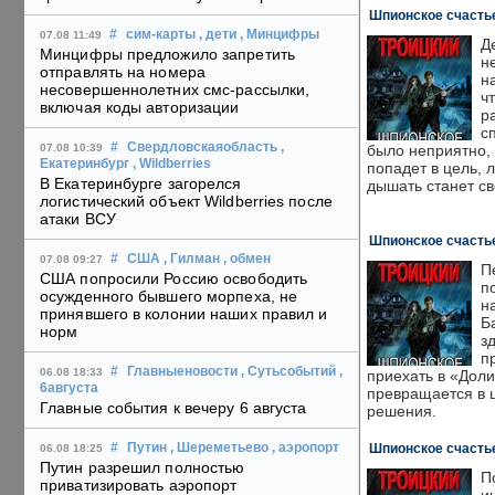
Шпионское счастье
#
сим-карты
, дети
, Минцифры
07.08 11:49
Д
Минцифры предложило запретить
н
отправлять на номера
н
несовершеннолетних смс-рассылки,
ч
включая коды авторизации
р
с
#
Свердловскаяобласть
,
было неприятно, 
07.08 10:39
Екатеринбург
, Wildberries
попадет в цель, 
В Екатеринбурге загорелся
дышать станет с
логистический объект Wildberries после
атаки ВСУ
Шпионское счастье
#
США
, Гилман
, обмен
07.08 09:27
П
США попросили Россию освободить
п
осужденного бывшего морпеха, не
н
принявшего в колонии наших правил и
Б
норм
з
п
#
Главныеновости
, Сутьсобытий
,
06.08 18:33
приехать в «Доли
6августа
превращается в 
Главные события к вечеру 6 августа
решения.
Шпионское счастье
#
Путин
, Шереметьево
, аэропорт
06.08 18:25
Путин разрешил полностью
П
приватизировать аэропорт