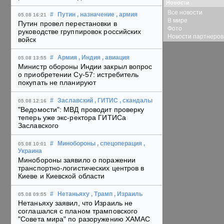
Новости
Все новости
#
Путин
, назначение
, армия
05.08 16:21
В мире
Путин провел перестановки в
Фото
руководстве группировок российских
Новости партнеров
войск
#
Армия
, Индия
, авиация
05.08 13:55
Министр обороны Индии закрыл вопрос
о приобретении Су-57: истребитель
покупать не планируют
#
Заславский
, ГИТИС
, скандалы
05.08 12:16
"Ведомости": МВД проводит проверку
теперь уже экс-ректора ГИТИСа
Заславского
#
Минобороны
, спецоперация
,
05.08 10:01
Украина
Минобороны заявило о поражении
транспортно-логистических центров в
Киеве и Киевской области
#
Нетаньяху
, Трамп
, Израиль
05.08 09:55
Нетаньяху заявил, что Израиль не
соглашался с планом трамповского
"Совета мира" по разоружению ХАМАС