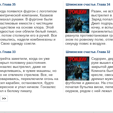
. Глава 35
Шпионское счастье. Глава 34
огда появился фургон с логотипом
Разин, не вс
лектрической компании, Казаков
выстрелил в 
амахал руками. В фургоне были
Заряд попал 
ластиковые емкости с чистящим
Джип подпры
еществом на основе хлора. Этой
кочку, и всп
идкостью они облили белый пикап,
приземлиться
 потом столкнули его в ручей. Все
рванула противотанковая гр
 помылись, надели комбинезоны и
эхом по ровному полю, отле
 Свою одежду сожгли.
секунду повис в воздухе.
. Глава 33
Шпионское счастье. Глава 32
трейта заметили, когда он уже
Сидорин, де
окрыл половину расстояния.
руке вышел в
онзалес выстрелил, даже не
закрытой две
рицелившись, в чужие машины, но
Комната был
то не отвлекло стрелков. Все, не
кресле, свес
говариваясь, переключили огонь на
дремал мужч
сил карабин, остановился, будто
футболке и джинсах. На сто
тересное и упал ничком. Гонзалес
початая бутылка виски, пеп
л к белому пикапу.
окурков, рядом с ней лежал 
>>