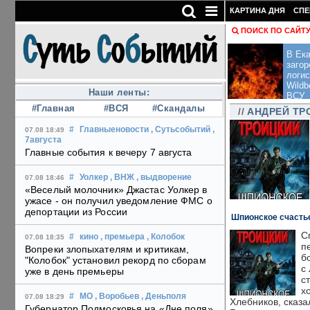
КАРТИНА ДНЯ
СПЕ
ПОИСК ПО САЙТ
В Ека
загор
логис
Wildb
Наши ленты:
ВСУ
#Главная
#ВСЯ
#Скандалы
//
АНДРЕЙ ТР
#
Главныеновости
, Сутьсобытий
,
07.08 18:49
7августа
Главные события к вечеру 7 августа
#
Уолкер
, ВНЖ
, выдворение
07.08 18:46
«Веселый молочник» Джастас Уолкер в
ужасе - он получил уведомление ФМС о
депортации из России
Шпионское счастье
С
#
кино
, премьера
, Колобок
07.08 18:35
п
Вопреки злопыхателям и критикам,
б
"Колобок" установил рекорд по сборам
с
уже в день премьеры
с
х
#
МО
, Воробьев
, Деньполя
07.08 18:29
Хлебников, сказа
Губернатор Подмосковья на «Дне поля»