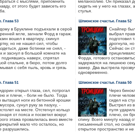
обраться с мыслями, припомнить
меланхолию. Он приказал д
равду, от этого будет зависеть его
сидеть не у него на глазах, 
ба.
стулья.
. Глава 53
Шпионское счастье. Глава 52
 дому в Бруклине подъехали в серой
Снайпер был
тренней мгле, загнали Форд в гараж.
выбрал прав
азин вошел в квартиру, скинул
подготовил т
уртку, но не нашел сил, чтобы
дрогнула, но 
аздеться, даже ботинки не снял, -
Сейчас он ст
ак и заснул в большой комнате на
прицеливаяс
, поднявшись наверх, спрятал
Форда, готового остановитьс
ой спальне, в бюро, потом долго
задержался на лишнюю секун
смывая с себя пыль, кровь и грязь
замер. Два выстрела прозву
одновременно.
. Глава 51
Шпионское счастье. Глава 50
идорин открыл глаза, сел, потрогал
Через бинокл
ею и плечи, - боли не было. Тогда
плечи челов
н вытащил ноги из бетонной крошки
сидел на сту
мусора, сунул руку за пазуху, -
Выстрел из 
истолет на месте. Отстегнул кольцо
пуля ударила
онаря от пояса и посветил вокруг.
плечо, он бр
рого этажа провалилась вниз вместе
спину. Всего минуту назад о
рекрытий мало что осталось, но
письменный стол, но снайпе
е разрушились.
открытое пространство и не