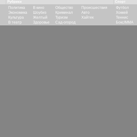
Рубрики
Спорт
Политика
В кино
Общество
Происшествия
Футбол
Экономика
Шоубиз
Криминал
Авто
Хоккей
Культура
Желтый
Туризм
Хайтек
Теннис
В театр
Здоровье
Сад-огород
Бокс/ММА