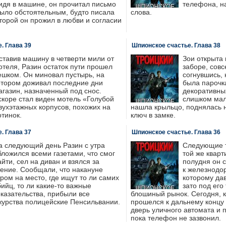
идя в машине, он прочитал письмо
телефона, н
было обстоятельным, будто писала
слова.
торой он прожил в любви и согласии
. Глава 39
Шпионское счастье. Глава 38
ставив машину в четверти мили от
Зои открыта 
отеля, Разин остаток пути прошел
заборе, сов
ешком. Он миновал пустырь, на
согнувшись, 
отором доживал последние дни
была парочк
агазин, назначенный под снос.
декоративны
скоре стал виден мотель «Голубой
слишком мало
вухэтажных корпусов, похожих на
нашла крыльцо, поднялась н
отинок.
ключ в замке.
. Глава 37
Шпионское счастье. Глава 36
а следующий день Разин с утра
Следующие т
бложился всеми газетами, что смог
той же кварт
айти, сел на диван и взялся за
полудня он 
тение. Сообщали, что накануне
к железнодо
тром на место, где ищут то ли самих
которому дав
бийц, то ли какие-то важные
зато под его
казательства, прибыли все
блошиный рынок. Сегодня, к
журства полицейские Пенсильвании.
прошелся к дальнему концу 
дверь уличного автомата и 
пока телефон не зазвонил.