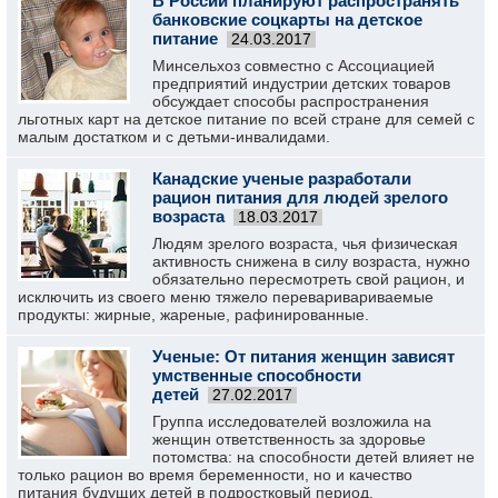
В России планируют распространять
банковские соцкарты на детское
питание
24.03.2017
Минсельхоз совместно с Ассоциацией
предприятий индустрии детских товаров
обсуждает способы распространения
льготных карт на детское питание по всей стране для семей с
малым достатком и с детьми-инвалидами.
Канадские ученые разработали
рацион питания для людей зрелого
возраста
18.03.2017
Людям зрелого возраста, чья физическая
активность снижена в силу возраста, нужно
обязательно пересмотреть свой рацион, и
исключить из своего меню тяжело переваривариваемые
продукты: жирные, жареные, рафинированные.
Ученые: От питания женщин зависят
умственные способности
детей
27.02.2017
Группа исследователей возложила на
женщин ответственность за здоровье
потомства: на способности детей влияет не
только рацион во время беременности, но и качество
питания будущих детей в подростковый период.