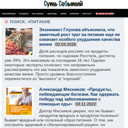
СПЕЦОПЕРАЦИЯ
СКАНДАЛЫ
ШОУ-БИЗНЕС
ЗДОРОВЬЕ
АРМИЯ
ШПИОНАЖ
НЕКРОЛОГ
ПОИСК ПО САЙТУ
//
ПОИСК: #ПИТАНИЕ
Экономист Глухова объяснила, что
заметный рост трат на питание еще не
означает особого ухудшения качества
жизни
02.03.2026
Доля расходов россиян на продукты
питания, по оценкам Росстата, достигла
уже 39%. Это максимум за последние 16 лет. Однако
некоторые эксперты полагают, что неправильно
рассматривать это как показатель заметного ухудшения
качества жизни. Просто уровень благосостояния
переместился из "высокого" в "хороший".
Александр Мясников: «Продукты,
побеждающие болезни. Как одержать
победу над заболеваниями с
помощью еды»
03.11.2022
Доктор Мясников уверен, что не бывает
продуктов вредных и продуктов полезных!
Бывает вредный или полезный образ питания. О том, как
построить здоровый и сбалансированный рацион, он