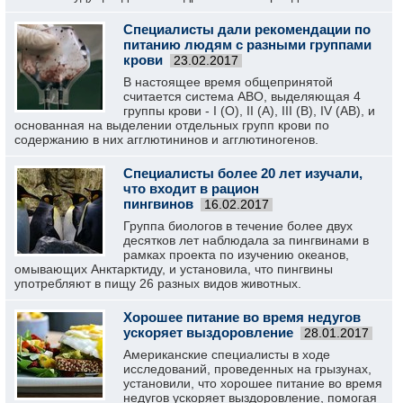
Специалисты дали рекомендации по
питанию людям с разными группами
крови
23.02.2017
В настоящее время общепринятой
считается система АВО, выделяющая 4
группы крови - I (О), II (А), III (B), IV (AB), и
основанная на выделении отдельных групп крови по
содержанию в них агглютининов и агглютиногенов.
Специалисты более 20 лет изучали,
что входит в рацион
пингвинов
16.02.2017
Группа биологов в течение более двух
десятков лет наблюдала за пингвинами в
рамках проекта по изучению океанов,
омывающих Анктарктиду, и установила, что пингвины
употребляют в пищу 26 разных видов животных.
Хорошее питание во время недугов
ускоряет выздоровление‍
28.01.2017
Американские специалисты в ходе
исследований, проведенных на грызунах,
установили, что хорошее питание во время
недугов ускоряет выздоровление‍, помогая