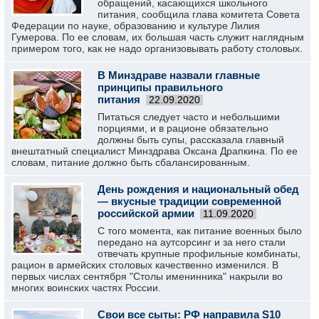
обращений, касающихся школьного
питания, сообщила глава комитета Совета
Федерации по науке, образованию и культуре Лилия
Гумерова. По ее словам, их большая часть служит наглядным
примером того, как не надо организовывать работу столовых.
В Минздраве назвали главные
принципы правильного
питания
22.09.2020
Питаться следует часто и небольшими
порциями, и в рационе обязательно
должны быть супы, рассказала главный
внештатный специалист Минздрава Оксана Драпкина. По ее
словам, питание должно быть сбалансированным.
День рождения и национальный обед
— вкусные традиции современной
российской армии
11.09.2020
С того момента, как питание военных было
передано на аутсорсинг и за него стали
отвечать крупные профильные комбинаты,
рацион в армейских столовых качественно изменился. В
первых числах сентября "Столы именинника" накрыли во
многих воинских частях России.
Свои все сыты: РФ направила S10