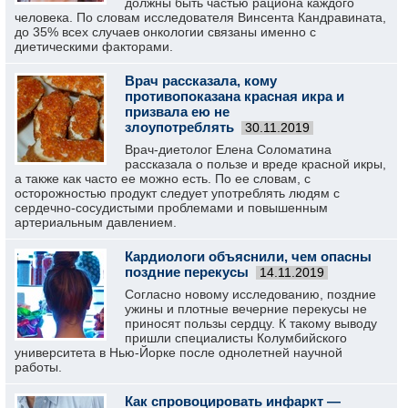
должны быть частью рациона каждого
человека. По словам исследователя Винсента Кандравината,
до 35% всех случаев онкологии связаны именно с
диетическими факторами.
Врач рассказала, кому
противопоказана красная икра и
призвала ею не
злоупотреблять
30.11.2019
Врач-диетолог Елена Соломатина
рассказала о пользе и вреде красной икры,
а также как часто ее можно есть. По ее словам, с
осторожностью продукт следует употреблять людям с
сердечно-сосудистыми проблемами и повышенным
артериальным давлением.
Кардиологи объяснили, чем опасны
поздние перекусы
14.11.2019
Согласно новому исследованию, поздние
ужины и плотные вечерние перекусы не
приносят пользы сердцу. К такому выводу
пришли специалисты Колумбийского
университета в Нью-Йорке после однолетней научной
работы.
Как спровоцировать инфаркт —