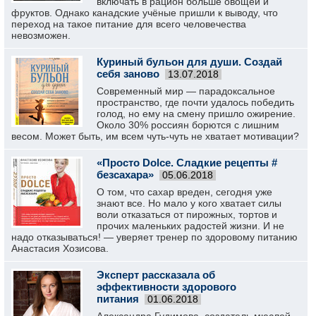
включать в рацион больше овощей и
фруктов. Однако канадские учёные пришли к выводу, что
переход на такое питание для всего человечества
невозможен.
Куриный бульон для души. Создай
себя заново
13.07.2018
Современный мир — парадоксальное
пространство, где почти удалось победить
голод, но ему на смену пришло ожирение.
Около 30% россиян борются с лишним
весом. Может быть, им всем чуть-чуть не хватает мотивации?
«Просто Dolce. Сладкие рецепты #
безсахара»
05.06.2018
О том, что сахар вреден, сегодня уже
знают все. Но мало у кого хватает силы
воли отказаться от пирожных, тортов и
прочих маленьких радостей жизни. И не
надо отказываться! — уверяет тренер по здоровому питанию
Анастасия Хозисова.
Эксперт рассказала об
эффективности здорового
питания
01.06.2018