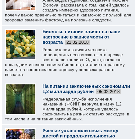
Александра Гудимова, создатель мюслей
Bionova, рассказала о том, как ей удалось
создать империю здорового питания,
почему важно правильно питаться и как можно с пользой для
здоровья заменить фастфуд на полезные сладости.
Биологи: питание влияет на наше
настроение в зависимости от
возраста
21.02.2018
Роль питания в жизни человека
переоценить невозможно – это прежде
всего наше топливо. Однако, согласно
последним исследованиям биологов, питание по-разному
влияет на сопротивление стрессу у человека разного
возраста.
На питании заключенных сэкономили
1,2 миллиарда рублей
05.02.2018
Федеральная служба исполнения
наказаний (ФСИН) вернула в казну 1,2
миллиарда рублей, которые удалось
сэкономить на разных статьях расходов, в
том числе и на питании заключённых.
Учёные установили связь между
диетой и продолжительностью