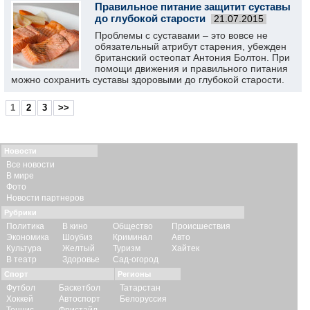
Правильное питание защитит суставы
до глубокой старости
21.07.2015
Проблемы с суставами – это вовсе не
обязательный атрибут старения, убежден
британский остеопат Антония Болтон. При
помощи движения и правильного питания
можно сохранить суставы здоровыми до глубокой старости.
1
2
3
>>
Новости
Все новости
В мире
Фото
Новости партнеров
Рубрики
Политика
В кино
Общество
Происшествия
Экономика
Шоубиз
Криминал
Авто
Культура
Желтый
Туризм
Хайтек
В театр
Здоровье
Сад-огород
Спорт
Регионы
Футбол
Баскетбол
Татарстан
Хоккей
Автоспорт
Белоруссия