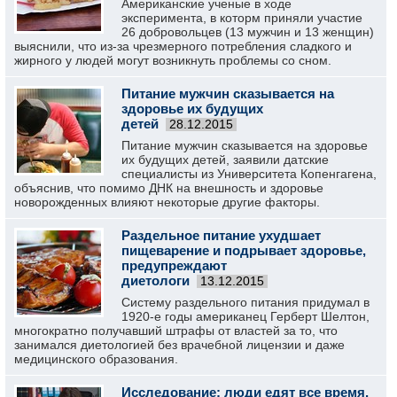
Американские ученые в ходе
эксперимента, в которм приняли участие
26 добровольцев (13 мужчин и 13 женщин)
выяснили, что из-за чрезмерного потребления сладкого и
жирного у людей могут возникнуть проблемы со сном.
Питание мужчин сказывается на
здоровье их будущих
детей
28.12.2015
Питание мужчин сказывается на здоровье
их будущих детей, заявили датские
специалисты из Университета Копенгагена,
объяснив, что помимо ДНК на внешность и здоровье
новорожденных влияют некоторые другие факторы.
Раздельное питание ухудшает
пищеварение и подрывает здоровье,
предупреждают
диетологи
13.12.2015
Систему раздельного питания придумал в
1920-е годы американец Герберт Шелтон,
многократно получавший штрафы от властей за то, что
занимался диетологией без врачебной лицензии и даже
медицинского образования.
Исследование: люди едят все время,