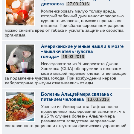
диетолога
27.03.2016
Компенсировать малую толику вреда,
который табачный дым наносит здоровью
курящего человека, поможет правильное
питание. При сбалансированном рационе
можно снизить вред от табака и усилить защитные свойства
организма.
Американские ученые нашли в мозге
«выключатель чувства
голода»
19.03.2016
Исследователи из Университета Джона
Хопкинса (США) обнаружили в головном
мозге мышей нервные клетки, отвечающие
за подавление чувства голода. При возбуждении нервов
лабораторные грызуны отказывались от еды.
Болезнь Альцгеймера связана с
питанием человека
13.03.2016
Ученые из Университета Тафтса после
проведенных исследований выяснили, что
в 25 % случаев болезнь Альцгеймера
развивается вследствие неправильно
составленного рациона и отсутствия физических упражнений.